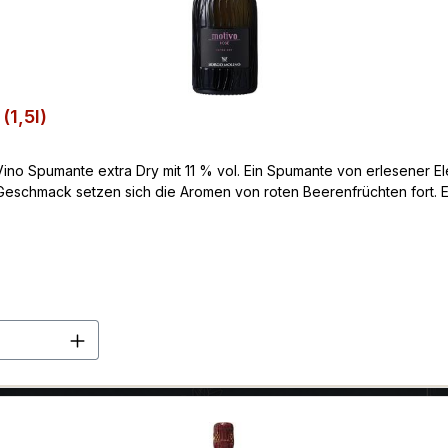
(1,5l)
no Spumante extra Dry mit 11 % vol. Ein Spumante von erlesener Eleg
Geschmack setzen sich die Aromen von roten Beerenfrüchten fort. E
en Wert ein oder benutze die Schaltflä