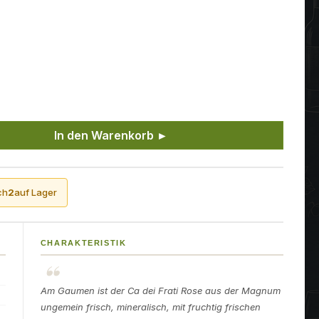
ünschten Wert ein oder benutze die Sch
In den Warenkorb ►
ch
2
auf Lager
CHARAKTERISTIK
Am Gaumen ist der Ca dei Frati Rose aus der Magnum
ungemein frisch, mineralisch, mit fruchtig frischen