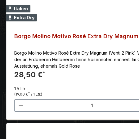
Italien
Extra Dry
Borgo Molino Motivo Rosé Extra Dry Magnum 
Borgo Molino Motivo Rosé Extra Dry Magnum (Venti 2 Pink) Vi
der an Erdbeeren Himbeeren feine Rosennoten erinnert. Im 
Ausstattung, ehemals Gold Rose
28,50 €
*
1.5 Ltr.
*
(19,00 €
/ 1 Ltr.)
Produkt Anzahl: Gib den gewünscht