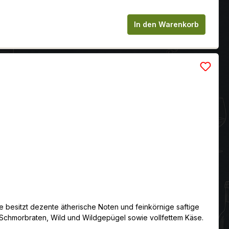
chen um die Anzahl zu erhöhen oder zu
In den Warenkorb
ne besitzt dezente ätherische Noten und feinkörnige saftige
lem Schmorbraten, Wild und Wildgepügel sowie vollfettem Käse.