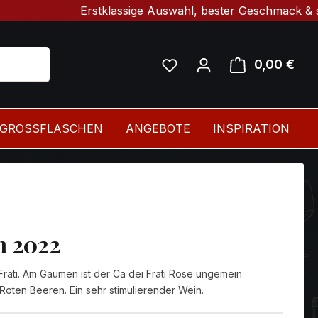
Erstklassige Auswahl, bester Geschmack & schnelle 
0,00 €
Ware
GROSSFLASCHEN
ANGEBOTE
INSPIRATION
m 2022
 Frati. Am Gaumen ist der Ca dei Frati Rose ungemein
n Roten Beeren. Ein sehr stimulierender Wein.