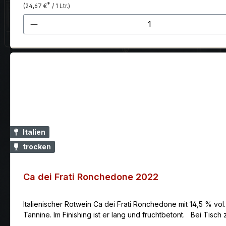
*
(24,67 €
/ 1 Ltr.)
Produkt Anzahl: Gib den gewünscht
Italien
trocken
Ca dei Frati Ronchedone 2022
Italienischer Rotwein Ca dei Frati Ronchedone mit 14,5 % vol
Tannine. Im Finishing ist er lang und fruchtbetont. Bei Tisc