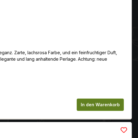
anz. Zarte, lachsrosa Farbe, und ein feinfruchtiger Duft,
legante und lang anhaltende Perlage. Achtung: neue
chen um die Anzahl zu erhöhen oder zu
In den Warenkorb