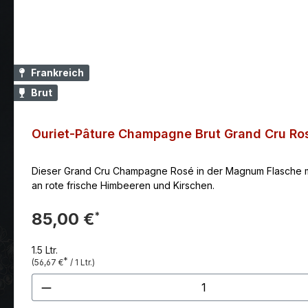
Frankreich
Brut
Ouriet-Pâture Champagne Brut Grand Cru R
Dieser Grand Cru Champagne Rosé in der Magnum Flasche mit
an rote frische Himbeeren und Kirschen.
85,00 €
*
1.5 Ltr.
*
(56,67 €
/ 1 Ltr.)
Produkt Anzahl: Gib den gewünscht