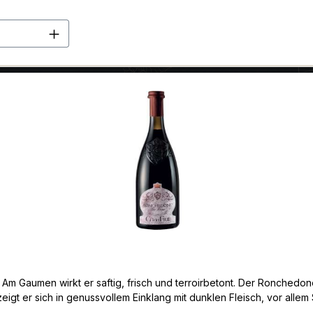
en Wert ein oder benutze die Schaltflä
. Am Gaumen wirkt er saftig, frisch und terroirbetont. Der Ronchedo
h zeigt er sich in genussvollem Einklang mit dunklen Fleisch, vor al