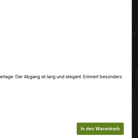
lage. Der Abgang ist lang und elegant. Erinnert besonders
chen um die Anzahl zu erhöhen oder zu
In den Warenkorb