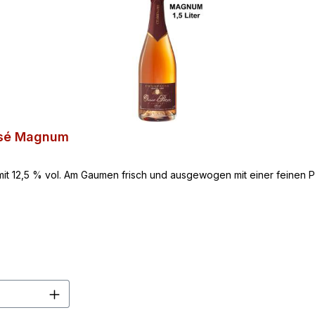
osé Magnum
 12,5 % vol. Am Gaumen frisch und ausgewogen mit einer feinen Per
en Wert ein oder benutze die Schaltflä