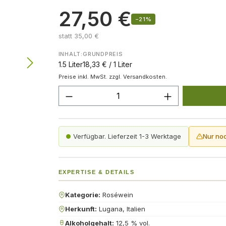
27,50 €
−21%
statt 35,00 €
INHALT:
GRUNDPREIS
1.5 Liter
18,33 € / 1 Liter
Preise inkl. MwSt. zzgl. Versandkosten.
Produkt Anzahl: Gib den gew
Verfügbar. Lieferzeit 1-3 Werktage
Nur no
EXPERTISE & DETAILS
Kategorie:
Roséwein
Herkunft:
Lugana, Italien
Alkoholgehalt:
12,5 % vol.