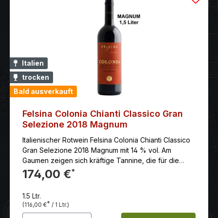
Italien
trocken
Bald ausverkauft
Felsina Colonia Chianti Classico Gran
Selezione 2018 Magnum
Italienischer Rotwein Felsina Colonia Chianti Classico
Gran Selezione 2018 Magnum mit 14 % vol. Am
Gaumen zeigen sich kräftige Tannine, die für die
Reifung der hohen Konzentration regionaler
174,00 €
*
Komponenten, typisch für Fèlsina und Poggio a
Rancia, notwendig sind. Besonders auffällig sind die
1.5 Ltr.
angenehmen Anklänge von Leder und Erde, die dem
*
(116,00 €
/ 1 Ltr.)
Wein Tiefe verleihen.