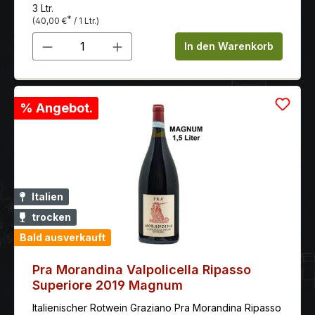
3 Ltr.
*
(40,00 €
/ 1 Ltr.)
Produkt Anzahl: Gib den gewünschten 
In den Warenkorb
% Angebot.
Italien
trocken
Bald ausverkauft
Pra Morandina Valpolicella Ripasso
Superiore 2019 Magnum
Italienischer Rotwein Graziano Pra Morandina Ripasso