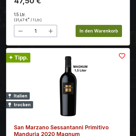
47,50 €
1.5 Ltr.
*
(31,67 €
/ 1 Ltr.)
Produkt Anzahl: Gib den gewünschten 
In den Warenkorb
✦ Tipp.
Italien
trocken
San Marzano Sessantanni Primitivo
Manduria 2020 Magnum