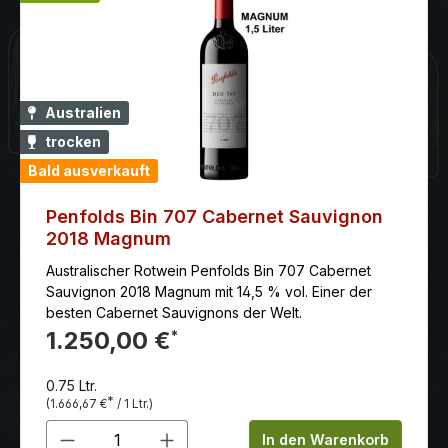
Australien
trocken
Bald ausverkauft
Penfolds Bin 707 Cabernet Sauvignon
2018 Magnum
Australischer Rotwein Penfolds Bin 707 Cabernet
Sauvignon 2018 Magnum mit 14,5 % vol. Einer der
besten Cabernet Sauvignons der Welt.
1.250,00 €
*
0.75 Ltr.
*
(1.666,67 €
/ 1 Ltr.)
Produkt Anzahl: Gib den gewünschten 
In den Warenkorb