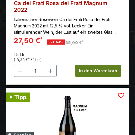
Ca dei Frati Rosa dei Frati Magnum
2022
Italienischer Roséwein Ca dei Frati Rosa dei Frati
Magnum 2022 mit 12,5 % vol. Lecker. Ein
stimulierender Wein, der Lust auf ein zweites Glas
macht.
27,50 €
*
*
-21.43%
35,00 €
1.5 Ltr.
*
(18,33 €
/ 1 Ltr.)
Produkt Anzahl: Gib den gewünschten 
In den Warenkorb
✦ Tipp.