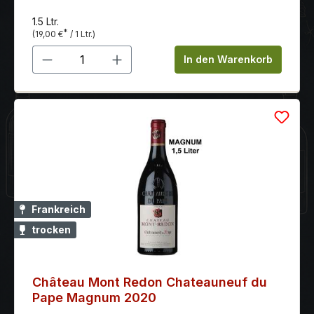
setzen sich die Aromen von roten Beerenfrüchten
1.5 Ltr.
fort. Elegante und lang anhaltende Perlage. Achtung:
*
(19,00 €
/ 1 Ltr.)
neue Ausstattung, ehemals Gold Rose
Produkt Anzahl: Gib den gewünschten 
In den Warenkorb
Frankreich
trocken
Château Mont Redon Chateauneuf du
Pape Magnum 2020