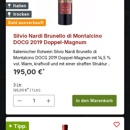
Italien
trocken
Bald ausverkauft
Silvio Nardi Brunello di Montalcino
DOCG 2019 Doppel-Magnum
Italienischer Rotwein Silvio Nardi Brunello di
Montalcino DOCG 2019 Doppel-Magnum mit 14,5 %
vol. Warm, kraftvoll und mit einer straffen Struktur
gesegnet. Der Alkoholgehalt liegt bei stattlichen 14,5
195,00 €
*
% Vol., wird aber durch eine lebendige, noble Säure
wunderbar aufgefangen. Die Tannine sind präsent
3 Ltr.
und griffig, aber bereits geschliffen und weich im
*
(65,00 €
/ 1 Ltr.)
Abgang. Er besitzt eine hervorragende Länge.
Produkt Anzahl: Gib den gewünschten 
In den Warenkorb
✦ Tipp.