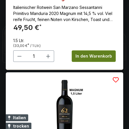
Italienischer Rotwein San Marzano Sessantanni
Primitivo Manduria 2020 Magnum mit 14,5 % vol. Viel
reife Frucht, feinen Noten von Kirschen, Toast und
Vanille. Die Tannine sind ebenfalls süß und samtig
49,50 €
*
gereift, das Finale lang, mit schöner Säure- Süße-
Balance und lebhaft kräftigem Nachhall.
1.5 Ltr.
*
(33,00 €
/ 1 Ltr.)
Produkt Anzahl: Gib den gewünschten 
In den Warenkorb
Italien
trocken