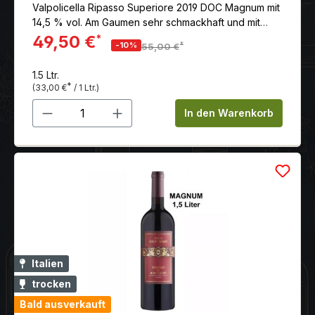
Valpolicella Ripasso Superiore 2019 DOC Magnum mit
14,5 % vol. Am Gaumen sehr schmackhaft und mit
einer schönen Frische ausgestattet. Man findet hier
49,50 €
*
*
-10%
55,00 €
Noten von Kirschen, Pflaumenmarmelade und
Rhabarber
1.5 Ltr.
*
(33,00 €
/ 1 Ltr.)
Produkt Anzahl: Gib den gewünschten 
In den Warenkorb
Italien
trocken
Bald ausverkauft