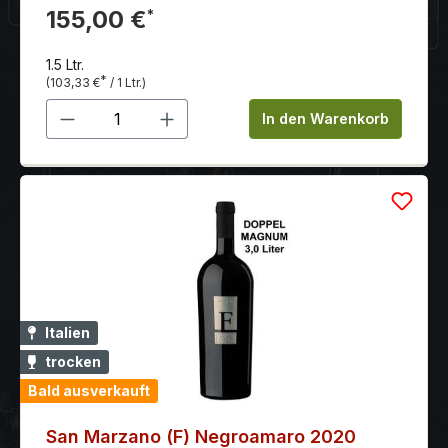
komplexes Bouquet, geprägt von Aprikosen- und
155,00 €
*
Holunderaromen sowie leichten Nuancen von
Brennnessel und einer dezenten Holznote.
1.5 Ltr.
*
(103,33 €
/ 1 Ltr.)
Produkt Anzahl: Gib den gewünschten 
In den Warenkorb
Italien
trocken
Bald ausverkauft
San Marzano (F) Negroamaro 2020