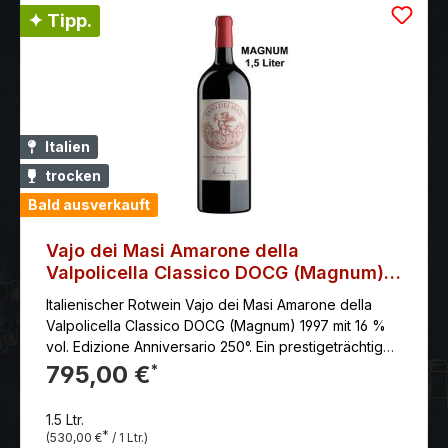
✦ Tipp.
Italien
trocken
Bald ausverkauft
Vajo dei Masi Amarone della
Valpolicella Classico DOCG (Magnum)
1997
Italienischer Rotwein Vajo dei Masi Amarone della
Valpolicella Classico DOCG (Magnum) 1997 mit 16 %
vol. Edizione Anniversario 250°. Ein prestigeträchtiger
Cru, der tief in der Geschichte der Valpolicella
795,00 €
*
Classica verwurzelt ist, ist eine Reise durch Tradition
und Innovation, dank der Technik, die zur Erhaltung
1.5 Ltr.
verwendet wird – die Technik, „die Zeit anzuhalten“.
*
(530,00 €
/ 1 Ltr.)