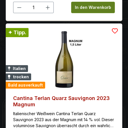
Produkt Anzahl: Gib den gewünschten 
In den Warenkorb
✦ Tipp.
Italien
trocken
Bald ausverkauft
Cantina Terlan Quarz Sauvignon 2023
Magnum
Italienischer Weißwein Cantina Terlan Quarz
Sauvignon 2023 aus der Magnum mit 14 % vol. Dieser
voluminöse Sauvignon überrascht durch ein wahrlich