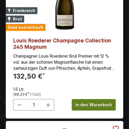
Serviertemperatur: 16.00 °C vorher öffnen: 2 Stunde
schon trinkbar: ja
Frankreich
Brut
Bald ausverkauft
Louis Roederer Champagne Collection
245 Magnum
Champagner Louis Roederer Brut Premier mit 12 %
vol. aus der schönen Magnumflasche hat einen
zartwürzigen Duft von Pfirsichen, Äpfeln, Grapefruit
und frischer Brioche.
132,50 €
*
1.5 Ltr.
*
(88,33 €
/ 1 Ltr.)
Produkt Anzahl: Gib den gewünschten 
In den Warenkorb