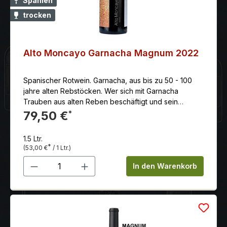
Spanien
trocken
Alto Moncayo Garnacha Magnum 2022
Spanischer Rotwein. Garnacha, aus bis zu 50 - 100
jahre alten Rebstöcken. Wer sich mit Garnacha
Trauben aus alten Reben beschäftigt und sein
Handwerk beherrscht, kann erstaunliche und
79,50 €
*
ausserordentliche Qualitäten hervorbringen.
1.5 Ltr.
*
(53,00 €
/ 1 Ltr.)
Produkt Anzahl: Gib den gewünschten 
In den Warenkorb