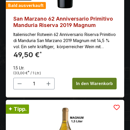
Bald ausverkauft
San Marzano 62 Anniversario Primitivo
Manduria Riserva 2019 Magnum
Italienischer Rotwein 62 Anniversario Riserva Primitivo
di Manduria San Marzano 2019 Magnum mit 14,5 %
vol. Ein sehr kräftiger, körperreicher Wein mit
sanftem Tannin und unendlichem Nachhall. Perfekt
49,50 €
*
zu Rind und Wild, scharf-pikanten Schmorgerichten
und Blauschimmel-Käse. Serviervorschlag: zu
1.5 Ltr.
Lammbraten, Lamm- und Rindersteak,
*
(33,00 €
/ 1 Ltr.)
Ochsenschwanz (auch als kräftigem Eintopf) oder
Produkt Anzahl: Gib den gewünschten 
gebratenen Innereien (Leber, Nieren)
In den Warenkorb
✦ Tipp.