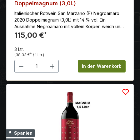
Doppelmagnum (3,0l.)
Italienischer Rotwein San Marzano (F) Negroamaro
2020 Doppelmagnum (3,0l.) mit 14 % vol. Ein
Ausnahme Negroamaro mit vollem Körper, weich und
harmonisch, reich an edlen Tanninen, mit angenehm
115,00 €
*
lang anhaltendem Abgang.
3 Ltr.
*
(38,33 €
/ 1 Ltr.)
Produkt Anzahl: Gib den gewünschten 
In den Warenkorb
Spanien