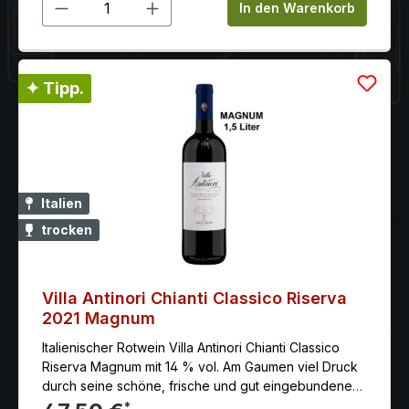
Produkt Anzahl: Gib den gewünschten 
In den Warenkorb
✦ Tipp.
Italien
trocken
Villa Antinori Chianti Classico Riserva
2021 Magnum
Italienischer Rotwein Villa Antinori Chianti Classico
Riserva Magnum mit 14 % vol. Am Gaumen viel Druck
durch seine schöne, frische und gut eingebundene
Säure.
*