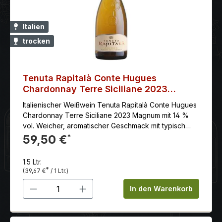
Italien
trocken
Tenuta Rapitalà Conte Hugues
Chardonnay Terre Siciliane 2023
Magnum
Italienischer Weißwein Tenuta Rapitalà Conte Hugues
Chardonnay Terre Siciliane 2023 Magnum mit 14 %
vol. Weicher, aromatischer Geschmack mit typisch
mediterranem Flair, großzügiger, gefälligerStruktur
59,50 €
*
und genussvoll langem Abgang.
1.5 Ltr.
*
(39,67 €
/ 1 Ltr.)
Produkt Anzahl: Gib den gewünschten 
In den Warenkorb