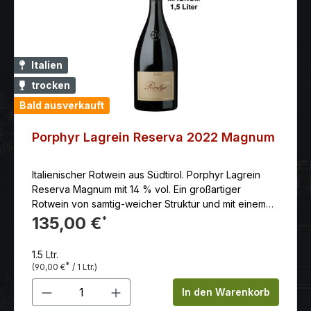
Italien
trocken
Bald ausverkauft
Porphyr Lagrein Reserva 2022 Magnum
Italienischer Rotwein aus Südtirol. Porphyr Lagrein
Reserva Magnum mit 14 % vol. Ein großartiger
Rotwein von samtig-weicher Struktur und mit einem
nachhaltigen Geschmack.
135,00 €
*
1.5 Ltr.
*
(90,00 €
/ 1 Ltr.)
Produkt Anzahl: Gib den gewünschten 
In den Warenkorb