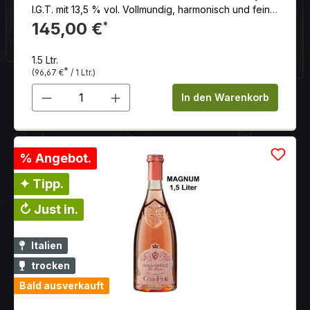
I.G.T. mit 13,5 % vol. Vollmundig, harmonisch und fein
strukturiert. Aromen von tropischen Früchten, Apfel
145,00 €
*
und dezenter Würze dominieren. Die lebendige
Säure sorgt für Frische, während der Abgang lang
1.5 Ltr.
und mineralisch ist.
*
(96,67 €
/ 1 Ltr.)
Produkt Anzahl: Gib den gewünschten 
In den Warenkorb
% Angebot.
✦ Tipp.
↻ Just in.
Italien
trocken
Bald ausverkauft