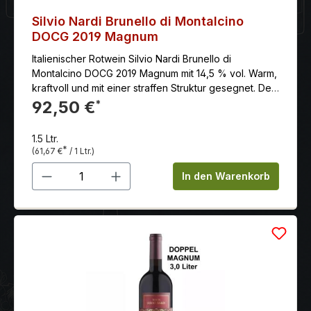
Silvio Nardi Brunello di Montalcino
DOCG 2019 Magnum
Italienischer Rotwein Silvio Nardi Brunello di
Montalcino DOCG 2019 Magnum mit 14,5 % vol. Warm,
kraftvoll und mit einer straffen Struktur gesegnet. Der
Alkoholgehalt liegt bei stattlichen 14,5 % Vol., wird
92,50 €
*
aber durch eine lebendige, noble Säure wunderbar
aufgefangen. Die Tannine sind präsent und griffig,
1.5 Ltr.
aber bereits geschliffen und weich im Abgang. Er
*
(61,67 €
/ 1 Ltr.)
besitzt eine hervorragende Länge.
Produkt Anzahl: Gib den gewünschten 
In den Warenkorb