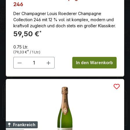
246
Der Champagner Louis Roederer Champagne
Collection 246 mit 12 % vol. ist komplex, modern und
kraftvoll zugleich und doch stets ein großer Klassiker.
59,50 €
*
0.75 Ltr.
*
(79,33 €
/ 1 Ltr.)
Produkt Anzahl: Gib den gewünschten 
In den Warenkorb
Frankreich