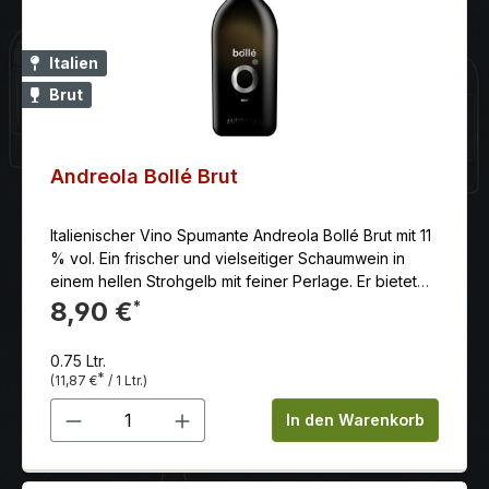
Italien
Brut
Andreola Bollé Brut
Italienischer Vino Spumante Andreola Bollé Brut mit 11
% vol. Ein frischer und vielseitiger Schaumwein in
einem hellen Strohgelb mit feiner Perlage. Er bietet
Aromen von frischen Früchten, weißen Blüten und
8,90 €
*
grünem Apfel. Perfekt als Aperitif oder zu einem
Menü, besticht er durch Eleganz und
0.75 Ltr.
Geschmeidigkeit.
*
(11,87 €
/ 1 Ltr.)
Produkt Anzahl: Gib den gewünschten 
In den Warenkorb