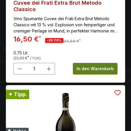
Cuvee dei Frati Extra Brut Metodo
Classico
Vino Spumante Cuvee dei Frati Extra Brut Metodo
Classico mit 13 % vol. Explosion von feinperliger und
cremiger Perlage im Mund, in perfekter Harmonie mit
der Frucht und Säure.
16,50 €
*
*
-29.79%
23,50 €
0.75 Ltr.
*
(22,00 €
/ 1 Ltr.)
Produkt Anzahl: Gib den gewünschten 
In den Warenkorb
✦ Tipp.