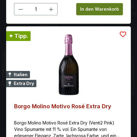
Produkt Anzahl: Gib den gewünschten 
In den Warenkorb
✦ Tipp.
Italien
Extra Dry
Borgo Molino Motivo Rosé Extra Dry
Borgo Molino Motivo Rosé Extra Dry (Venti2 Pink)
Vino Spumante mit 11 % vol. Ein Spumante von
erlesener Eleganz. Zarte, lachsrosa Farbe, und ein