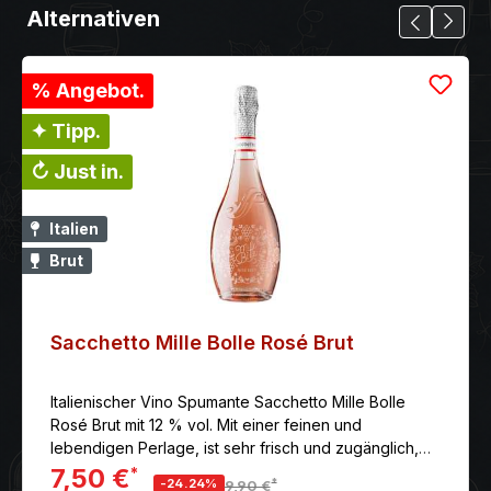
Alternativen
% Angebot.
✦ Tipp.
↻ Just in.
Italien
Brut
Sacchetto Mille Bolle Rosé Brut
Italienischer Vino Spumante Sacchetto Mille Bolle
Rosé Brut mit 12 % vol. Mit einer feinen und
lebendigen Perlage, ist sehr frisch und zugänglich,
dabei finessenreich mit ausgewogenem Säurespiel.
7,50 €
*
*
-24.24%
9,90 €