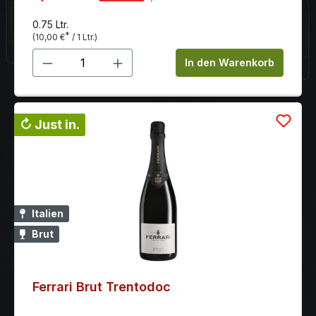
0.75 Ltr.
*
(10,00 €
/ 1 Ltr.)
Produkt Anzahl: Gib den gewünschten 
In den Warenkorb
↻ Just in.
Italien
Brut
Ferrari Brut Trentodoc