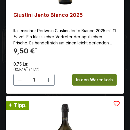
Giustini Jento Bianco 2025
Italienischer Perlwein Giustini Jento Bianco 2025 mit 11
% vol. Ein klassischer Vertreter der apulischen
Frische. Es handelt sich um einen leicht perlenden
Weißwein
9,50 €
*
0.75 Ltr.
*
(12,67 €
/ 1 Ltr.)
Produkt Anzahl: Gib den gewünschten 
In den Warenkorb
✦ Tipp.