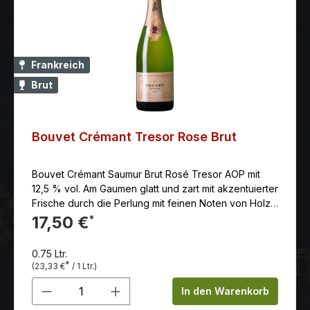
Frankreich
Brut
Bouvet Crémant Tresor Rose Brut
Bouvet Crémant Saumur Brut Rosé Tresor AOP mit
12,5 % vol. Am Gaumen glatt und zart mit akzentuierter
Frische durch die Perlung mit feinen Noten von Holz
und Lakritze. Frisch und zart perlend, wohlbalanciert
17,50 €
*
mit langem Finish.
0.75 Ltr.
*
(23,33 €
/ 1 Ltr.)
Produkt Anzahl: Gib den gewünschten 
In den Warenkorb