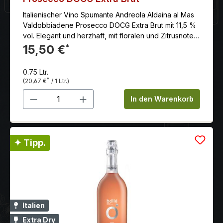
Italienischer Vino Spumante Andreola Aldaina al Mas
Valdobbiadene Prosecco DOCG Extra Brut mit 11,5 %
vol. Elegant und herzhaft, mit floralen und Zitrusnoten,
eignet er sich hervorragend als Aperitif und
15,50 €
*
harmoniert wunderbar mit Käse, Fisch und
traditionellen Gerichten.
0.75 Ltr.
*
(20,67 €
/ 1 Ltr.)
Produkt Anzahl: Gib den gewünschten 
In den Warenkorb
✦ Tipp.
Italien
Extra Dry