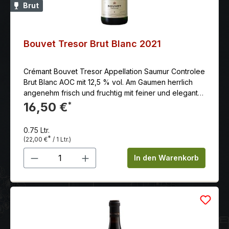
Brut
Bouvet Tresor Brut Blanc 2021
Crémant Bouvet Tresor Appellation Saumur Controlee
Brut Blanc AOC mit 12,5 % vol. Am Gaumen herrlich
angenehm frisch und fruchtig mit feiner und eleganter
Perlage. Feiner und frischer Abgang.
16,50 €
*
0.75 Ltr.
*
(22,00 €
/ 1 Ltr.)
Produkt Anzahl: Gib den gewünschten 
In den Warenkorb