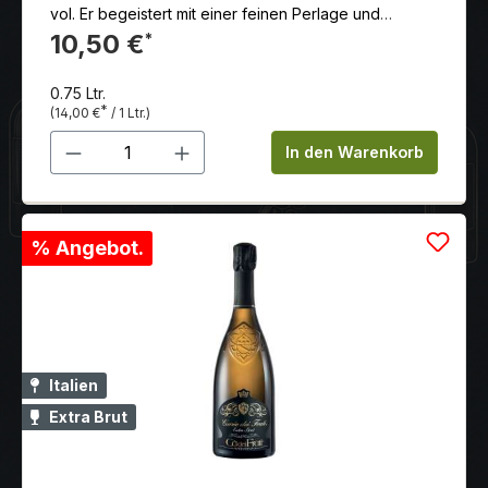
vol. Er begeistert mit einer feinen Perlage und
geschmeidigen Fruchtnoten, die an Sauerkirschen
10,50 €
*
und Kräuter erinnern. Herrlich fruchtig und frisch
0.75 Ltr.
*
(14,00 €
/ 1 Ltr.)
Produkt Anzahl: Gib den gewünschten 
In den Warenkorb
% Angebot.
Italien
Extra Brut