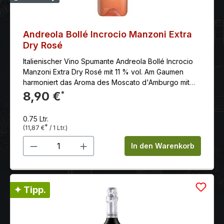
Andreola Bollé Incrocio Manzoni Extra
Dry Rosé
Italienischer Vino Spumante Andreola Bollé Incrocio
Manzoni Extra Dry Rosé mit 11 % vol. Am Gaumen
harmoniert das Aroma des Moscato d'Amburgo mit
der Frische des Raboso Piave und ergibt einen
8,90 €
*
anhaltenden, harmonischen Genuss. Hervorragend
als Aperitif oder zu Meeresfrüchte-Vorspeisen.
0.75 Ltr.
*
(11,87 €
/ 1 Ltr.)
Produkt Anzahl: Gib den gewünschten 
In den Warenkorb
✦ Tipp.