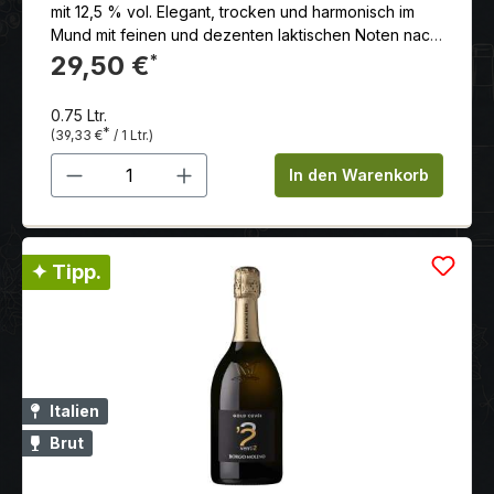
mit 12,5 % vol. Elegant, trocken und harmonisch im
Mund mit feinen und dezenten laktischen Noten nach
Vanille- und Hefe.
29,50 €
*
0.75 Ltr.
*
(39,33 €
/ 1 Ltr.)
Produkt Anzahl: Gib den gewünschten 
In den Warenkorb
✦ Tipp.
Italien
Brut