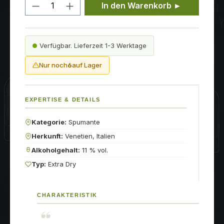
Produkt Anzahl: Gib den gewünschten
In den Warenkorb ►
Verfügbar. Lieferzeit 1-3 Werktage
Nur noch
6
auf Lager
EXPERTISE & DETAILS
Kategorie:
Spumante
Herkunft:
Venetien, Italien
Alkoholgehalt:
11 % vol.
Typ:
Extra Dry
CHARAKTERISTIK