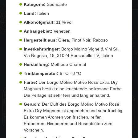
Kategorie:
Spumante
Land:
Italien
Alkoholgehalt:
11 % vol.
Anbaugebiet:
Venetien
Hergestellt aus:
Glera, Pinot Noir, Raboso
Inverkehrbringer:
Borgo Molino Vigne & Vini Srl,
Via Negrisia, 18, 31024 Roncadelle TV, Italien
Herstellung:
Metho­de Char­mat
Trinktemperatur:
6 °C - 8 °C
Farbe:
Der Borgo Molino Motivo Rosé Extra Dry
Magnum besitzt eine leuchtende hellrosane Farbe.
Die Perlage ist sehr fein und lang anhaltend.
Geruch:
Der Duft des Borgo Molino Motivo Rosé
Extra Dry Magnum ist angenehm und sehr fruchtig.
Es kommen Aromen von frischen, reifen
Erdbeeren, Himbeeren und Rosenblüten zum
Vorschein.