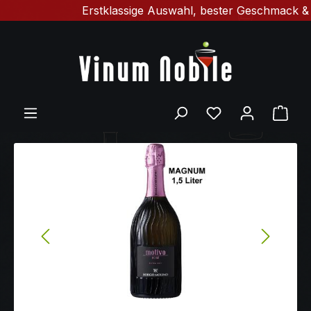
Erstklassige Auswahl, bester Geschmack & schnelle
Zum Hauptinhalt springen
Ware
Bildergalerie überspringen