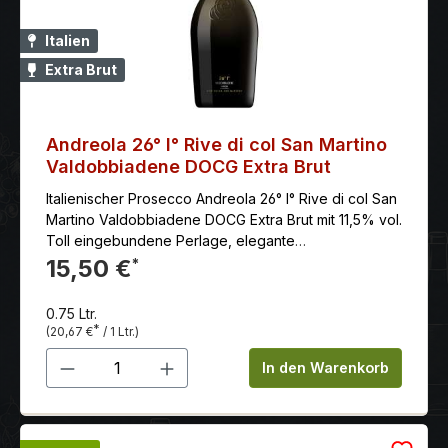
Italien
Extra Brut
Andreola 26° I° Rive di col San Martino
Valdobbiadene DOCG Extra Brut
Italienischer Prosecco Andreola 26° I° Rive di col San
Martino Valdobbiadene DOCG Extra Brut mit 11,5% vol.
Toll eingebundene Perlage, elegante
Gesamtharmonie mit knackigem Finale und frischem
15,50 €
*
Abgang.
0.75 Ltr.
*
(20,67 €
/ 1 Ltr.)
Produkt Anzahl: Gib den gewünschten 
In den Warenkorb