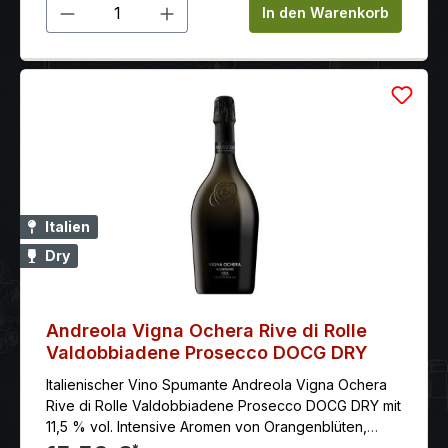
Produkt Anzahl: Gib den gewünschten 
In den Warenkorb
Italien
Dry
Andreola Vigna Ochera Rive di Rolle
Valdobbiadene Prosecco DOCG DRY
Italienischer Vino Spumante Andreola Vigna Ochera
Rive di Rolle Valdobbiadene Prosecco DOCG DRY mit
11,5 % vol. Intensive Aromen von Orangenblüten,
Pfirsichen, kandierten Zitrusfrüchten und süßen