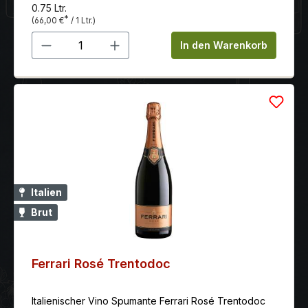
Champagne Taittinger Prelude Brut wird aus 50%
0.75 Ltr.
Pinot Noir und 50% Chardonnay Trauben hergestellt.
*
(66,00 €
/ 1 Ltr.)
Produkt Anzahl: Gib den gewünschten 
In den Warenkorb
Italien
Brut
Ferrari Rosé Trentodoc
Italienischer Vino Spumante Ferrari Rosé Trentodoc