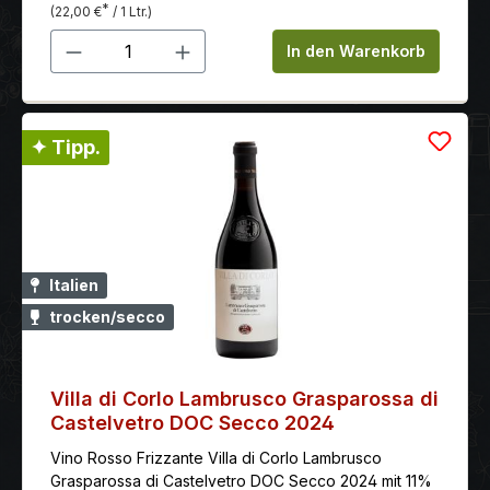
*
(22,00 €
/ 1 Ltr.)
Produkt Anzahl: Gib den gewünschten 
In den Warenkorb
✦ Tipp.
Italien
trocken/secco
Villa di Corlo Lambrusco Grasparossa di
Castelvetro DOC Secco 2024
Vino Rosso Frizzante Villa di Corlo Lambrusco
Grasparossa di Castelvetro DOC Secco 2024 mit 11%