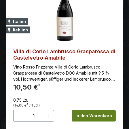
Italien
lieblich
Villa di Corlo Lambrusco Grasparossa di
Castelvetro Amabile
Vino Rosso Frizzante Villa di Corlo Lambrusco
Grasparossa di Castelvetro DOC Amabile mit 9,5 %
vol. Hochwertiger, süffiger und leckerer Lambrusco.
Tolle Kirscharomen. Weich, feinfruchtig, mit milder
10,50 €
*
Säure und feiner Perlage.
0.75 Ltr.
*
(14,00 €
/ 1 Ltr.)
Produkt Anzahl: Gib den gewünschten 
In den Warenkorb