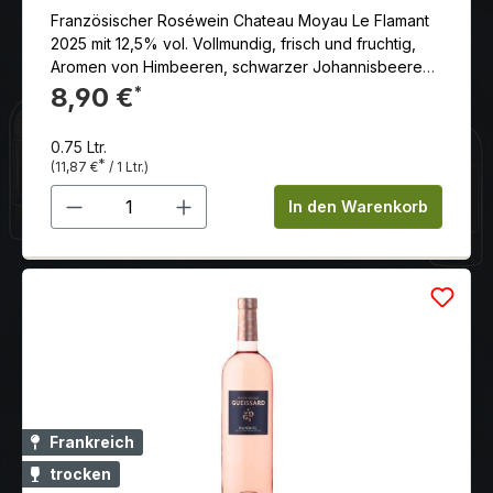
Französischer Roséwein Chateau Moyau Le Flamant
2025 mit 12,5% vol. Vollmundig, frisch und fruchtig,
Aromen von Himbeeren, schwarzer Johannisbeere
und Honigmelone, sehr rund und leicht zu trinken
8,90 €
*
0.75 Ltr.
*
(11,87 €
/ 1 Ltr.)
Produkt Anzahl: Gib den gewünschten 
In den Warenkorb
Frankreich
trocken