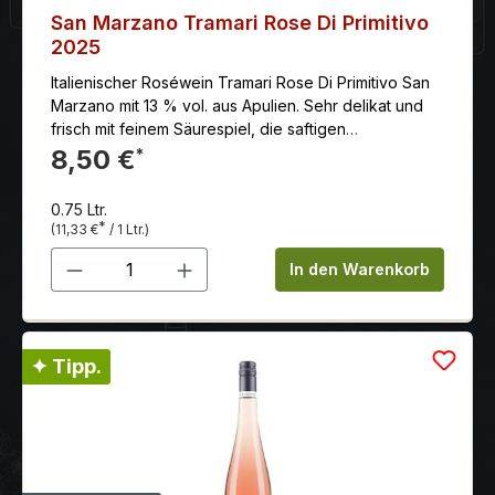
San Marzano Tramari Rose Di Primitivo
2025
Italienischer Roséwein Tramari Rose Di Primitivo San
Marzano mit 13 % vol. aus Apulien. Sehr delikat und
frisch mit feinem Säurespiel, die saftigen
Beerenaromen des Primitivo erfreuen den Gaumen
8,50 €
*
mit einem zart kräutrigen und würzigen Note, duftig,
verführerisch mit einem Hauch Fruchtsüße im Abgang.
0.75 Ltr.
*
(11,33 €
/ 1 Ltr.)
Produkt Anzahl: Gib den gewünschten 
In den Warenkorb
✦ Tipp.