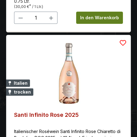
0.75 Ltr.
Einsatz von Barriques verzichtet, um die ganze
*
(30,00 €
/ 1 Ltr.)
Frische und die herrliche Frucht in Reinkultur
Produkt Anzahl: Gib den gewünschten 
einzufangen.
In den Warenkorb
Italien
trocken
Santi Infinito Rose 2025
Italienischer Roséwein Santi Infinito Rose Chiaretto di