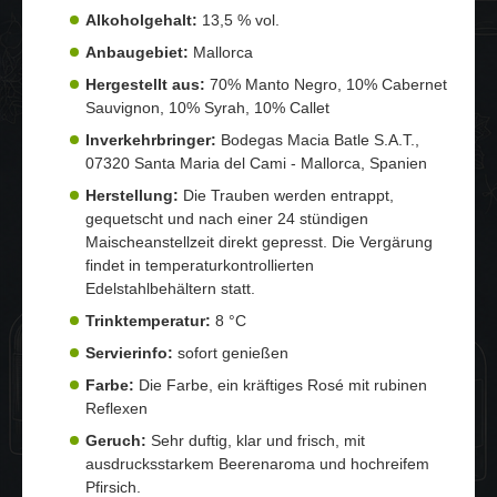
Alkoholgehalt:
13,5 % vol.
Anbaugebiet:
Mallorca
Hergestellt aus:
70% Manto Negro, 10% Cabernet
Sauvignon, 10% Syrah, 10% Callet
Inverkehrbringer:
Bodegas Macia Batle S.A.T.,
07320 Santa Maria del Cami - Mallorca, Spanien
Herstellung:
Die Trauben werden entrappt,
gequetscht und nach einer 24 stündigen
Maischeanstellzeit direkt gepresst. Die Vergärung
findet in temperaturkontrollierten
Edelstahlbehältern statt.
Trinktemperatur:
8 °C
Servierinfo:
sofort genießen
Farbe:
Die Farbe, ein kräftiges Rosé mit rubinen
Reflexen
Geruch:
Sehr duftig, klar und frisch, mit
ausdrucksstarkem Beerenaroma und hochreifem
Pfirsich.