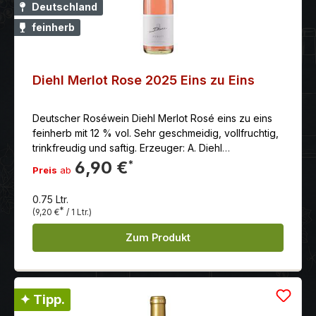
Deutschland
feinherb
Diehl Merlot Rose 2025 Eins zu Eins
Deutscher Roséwein Diehl Merlot Rosé eins zu eins
feinherb mit 12 % vol. Sehr geschmeidig, vollfruchtig,
trinkfreudig und saftig. Erzeuger: A. Diehl
Anbaugebiet: Pfalz Linie: Eins zu Eins / Premiumwein
6,90 €
*
Preis
ab
Verheißungsvoll leuchtet er im Glas. Ein intensives
Potpourri roter Sommerbeeren und süßer
0.75 Ltr.
Honigmelone wird feinwürzig von Fliederblüten und
*
(9,20 €
/ 1 Ltr.)
Nelkenaroma ausbalanciert. Am Gaumen erinnert er -
dank seiner angenehm schmeichelnden Restsüße -
Zum Produkt
ganz heimelig an fruchtig, leicht herbe Rote Grütze
mit cremiger Vanille-Sauce. Das elegante Säurespiel
gibt dem weichen Schmelz den prickelnden Frische-
Kick und macht diesen Merlot Rosé - perfekt gekühlt
✦ Tipp.
- zum heimlichen Star auf jeder Grill-Party. Gerne auch