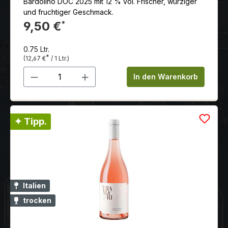
Bardolino DOC 2025 mit 12 % vol. Frischer, würziger
und fruchtiger Geschmack.
9,50 €
*
0.75 Ltr.
*
(12,67 €
/ 1 Ltr.)
Produkt Anzahl: Gib den gewünschten 
In den Warenkorb
✦ Tipp.
Italien
trocken