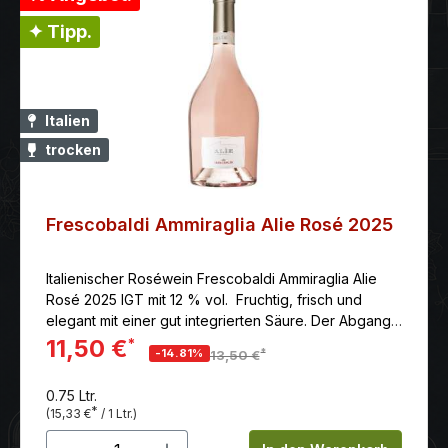
✦ Tipp.
Italien
trocken
Frescobaldi Ammiraglia Alie Rosé 2025
Italienischer Roséwein Frescobaldi Ammiraglia Alie
Rosé 2025 IGT mit 12 % vol. Fruchtig, frisch und
elegant mit einer gut integrierten Säure. Der Abgang
ist lang und anhaltend.
11,50 €
*
*
-14.81%
13,50 €
0.75 Ltr.
*
(15,33 €
/ 1 Ltr.)
Produkt Anzahl: Gib den gewünschten 