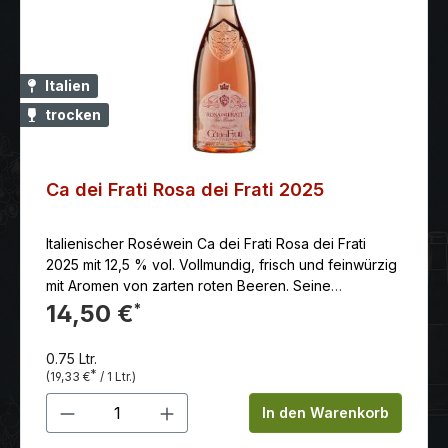
ein perfekter Begleiter zu leichten Sommergerichten
wie Salaten, Fisch oder Geflügel. Der Wein passt aber
auch gut zu pikanten Speisen oder als Aperitif. Er ist
ein erfrischender und leichter Wein, der ideal für
Italien
warme Tage und Abende im Freien ist.
trocken
Ca dei Frati Rosa dei Frati 2025
Italienischer Roséwein Ca dei Frati Rosa dei Frati
2025 mit 12,5 % vol. Vollmundig, frisch und feinwürzig
mit Aromen von zarten roten Beeren. Seine
Leichtigkeit und lebhafte Säure lädt zum
14,50 €
*
unbekümmerten Trinken ein.
0.75 Ltr.
*
(19,33 €
/ 1 Ltr.)
Produkt Anzahl: Gib den gewünschten 
In den Warenkorb