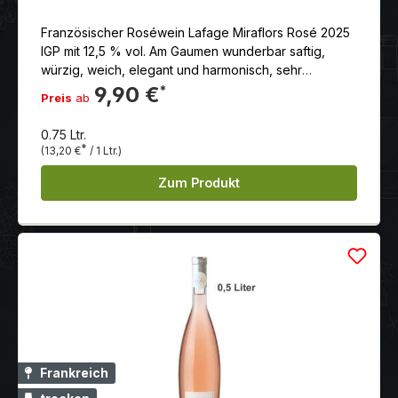
Französischer Roséwein Lafage Miraflors Rosé 2025
IGP mit 12,5 % vol. Am Gaumen wunderbar saftig,
würzig, weich, elegant und harmonisch, sehr
lebendig mit rundem Finale. Der Rosé leuchtet mit
9,90 €
*
Preis
ab
einer herrlich rosa schimmernden Farbe und brillanten
Reflexen im Glas. Die Nase duftet traumhaft nach
0.75 Ltr.
frisch aufgeschnittenen Erdbeeren, Brombeeren,
*
(13,20 €
/ 1 Ltr.)
einem Hauch frischer Kräuter. Am Gaumen wunderbar
saftig, würzig, weich, elegant und harmonisch, sehr
Zum Produkt
lebendig mit rundem Finale. Passt ausgezeichnet zu
Spaghetti Bolognese, Pizza mit Schinken und Käse,
Ratatouille und Paella.
Frankreich