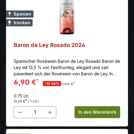
Spanien
trocken
Baron de Ley Rosado 2024
Spanischer Roséwein Baron de Ley Rosado Baron de
Ley mit 13,5 % vol. Feinfruchtig, elegant und zart
päsentiert sich der Roséwein von Baron de Ley. In
seiner einzigartigen Verführungskraft mit Noten von
6,90 €
*
*
-12.66%
7,90 €
Waldbeeren, Erdbeeren und Himbeeren. Das
Zusammenspiel mit der Säure ist sehr gelungen.Name:
0.75 Ltr.
Barón de Ley Rosé Anbaugebiet: Spanien - Ri
*
(9,20 €
/ 1 Ltr.)
Erzeuger: Baron De Ley, S.A. Rebsorten: 100%
Produkt Anzahl: Gib den gewünschten 
Tempranillo Farbe: rosé Reifegrad: Genießen
In den Warenkorb
Beschreibung:Der Barón de Ley Rosé ist ein
lebendiger Rosé und wird aus dem Fruchtfleisch der
roten Tempranillo-Traube gewonnen. Feinfruchtig,