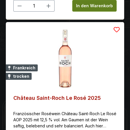
Produkt Anzahl: Gib den gewünschten 
Trauben vinifizierte Rosé erkennen. Mit seinem
In den Warenkorb
runden, auffallend ausgewogenen Geschmack ist der
Branciforti Rosato ein Wein für jede Gelegenheit.
Serviervorschlag: Ausgezeichnet zu sommerlichen
Vorspeisen und zu Fischgerichten. Serviertemperatur:
8.00 schon trinkbar: sehr gut vorher öffnen: nein
optimal trinkreif: jetzt
Frankreich
trocken
Château Saint-Roch Le Rosé 2025
Französischer Roséwein Château Saint-Roch Le Rosé
AOP 2025 mit 12,5 % vol. Am Gaumen ist der Wein
saftig, belebend und sehr balanciert. Auch hier