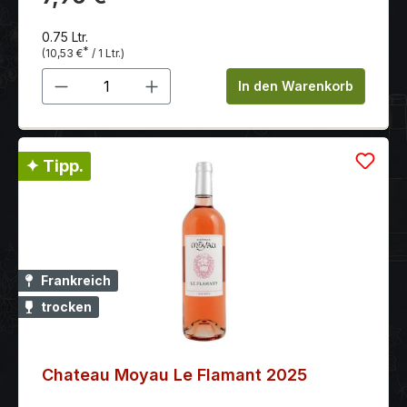
0.75 Ltr.
*
(10,53 €
/ 1 Ltr.)
Produkt Anzahl: Gib den gewünschten 
In den Warenkorb
✦ Tipp.
Frankreich
trocken
Chateau Moyau Le Flamant 2025