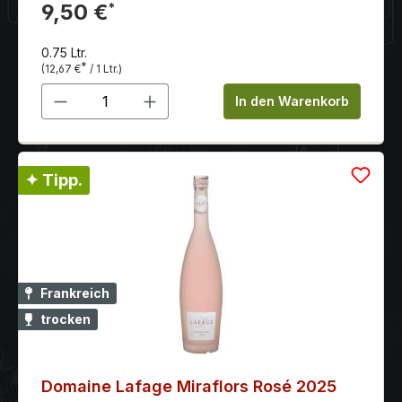
zeigen sich wieder eine Fülle an roten Früchten die
9,50 €
*
von Aromen nach Zitrusfrüchten begleitet werden.
Die herrliche Balance aus Säure und Süße sorgt für
0.75 Ltr.
einen angenehmen Trinkfluss.
*
(12,67 €
/ 1 Ltr.)
Produkt Anzahl: Gib den gewünschten 
In den Warenkorb
✦ Tipp.
Frankreich
trocken
Domaine Lafage Miraflors Rosé 2025