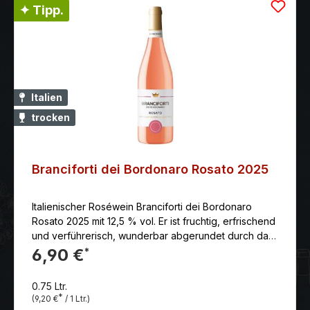
elegant und zart päsentiert er sich mit einer sehr
✦ Tipp.
dezenten Säure und einem frischen, leichten
Geschmack. Serviervorschlag: Ideal zu Reisgerichten,
Gemüsegratins und leichter Pasta. lagerungsfähig bis
(mind.): 2023 optimal trinkreif: jetzt schon trinkbar:
sehr gut
Italien
trocken
Branciforti dei Bordonaro Rosato 2025
Italienischer Roséwein Branciforti dei Bordonaro
Rosato 2025 mit 12,5 % vol. Er ist fruchtig, erfrischend
und verführerisch, wunderbar abgerundet durch das
angenehme Säurespiel.Anbaugebiet:
6,90 €
*
SizilienErzeuger: Branciforti Rebsorten: Petit Verdot,
Nero d'Avola Farbe: rosé Reifegrad: Genießen
0.75 Ltr.
Beschreibung: Ein delikates und intensives
*
(9,20 €
/ 1 Ltr.)
Fruchtbouquet lässt dieser aus 100% Sangiovese-