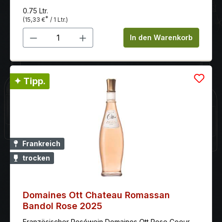
0.75 Ltr.
*
(15,33 €
/ 1 Ltr.)
Produkt Anzahl: Gib den gewünschten 
In den Warenkorb
✦ Tipp.
Frankreich
trocken
Domaines Ott Chateau Romassan
Bandol Rose 2025
Französischer Roséwein Domaines Ott Rose Coeur