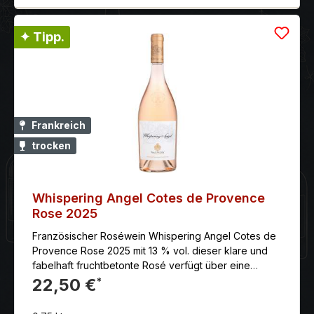
✦ Tipp.
Frankreich
trocken
Whispering Angel Cotes de Provence
Rose 2025
Französischer Roséwein Whispering Angel Cotes de
Provence Rose 2025 mit 13 % vol. dieser klare und
fabelhaft fruchtbetonte Rosé verfügt über eine
unvergleichliche Anmut. Im Duft rote Früchte, Blüten,
22,50 €
*
am Gaumen ein eleganter mineralischer Hauch, das
Finale brillant. Bewusst wird bei diesem Wein auf den