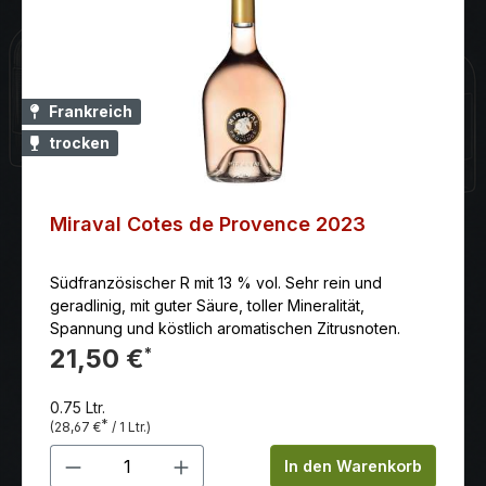
zu würzigen Gerichten, die es ein bisschen schärfer
mögen. Köstlich süß-pikanten Kombinationen wie
Mandelhähnchen mit Vanille und Parmesanpolenta
oder geschmortem Fasan mit fruchtiger Apfel-
Zwiebel-Sauce.
Frankreich
trocken
Miraval Cotes de Provence 2023
Südfranzösischer R mit 13 % vol. Sehr rein und
geradlinig, mit guter Säure, toller Mineralität,
Spannung und köstlich aromatischen Zitrusnoten.
21,50 €
*
0.75 Ltr.
*
(28,67 €
/ 1 Ltr.)
Produkt Anzahl: Gib den gewünschten 
In den Warenkorb