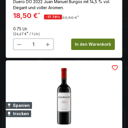
Duero DO 2022 Juan Manuel Burgos mit 14,5 % vol.
Elegant und voller Aromen.
18,50 €
*
*
-17.78%
22,50 €
0.75 Ltr.
*
(24,67 €
/ 1 Ltr.)
Produkt Anzahl: Gib den gewünschten 
In den Warenkorb
Spanien
trocken