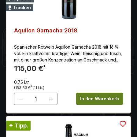
trocken
Aquilon Garnacha 2018
Spanischer Rotwein Aquilon Garnacha 2018 mit 16 %
vol. Ein kraftvoller, kräftiger Wein, fleischig und frisch,
mit einer großen Konzentration an Geschmack und
ausgezeichneter Ausgewogenheit. Erzeuger: Alto
115,00 €
*
Moncayo.
0.75 Ltr.
*
(153,33 €
/ 1 Ltr.)
Produkt Anzahl: Gib den gewünschten 
In den Warenkorb
✦ Tipp.