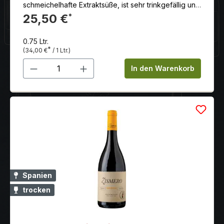
schmeichelhafte Extraktsüße, ist sehr trinkgefällig und
hat einen langen und süßen Abgang.
25,50 €
*
0.75 Ltr.
*
(34,00 €
/ 1 Ltr.)
Produkt Anzahl: Gib den gewünschten 
In den Warenkorb
Spanien
trocken