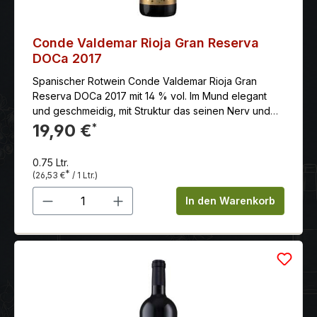
Conde Valdemar Rioja Gran Reserva
DOCa 2017
Spanischer Rotwein Conde Valdemar Rioja Gran
Reserva DOCa 2017 mit 14 % vol. Im Mund elegant
und geschmeidig, mit Struktur das seinen Nerv und
Charakter behält. Das Ende ist breit, würzig und rund,
19,90 €
*
was ein bleibendes Gefühl hinterlässt, es lädt Sie ein,
es weiterhin zu genießen.
0.75 Ltr.
*
(26,53 €
/ 1 Ltr.)
Produkt Anzahl: Gib den gewünschten 
In den Warenkorb