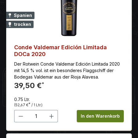
Spanien
trocken
Conde Valdemar Edición Limitada
DOCa 2020
Der Rotwein Conde Valdemar Edición Limitada 2020
mit 14,5 % vol. ist ein besonderes Flaggschiff der
Bodegas Valdemar aus der Rioja Alavesa.
39,50 €
*
0.75 Ltr.
*
(52,67 €
/ 1 Ltr.)
Produkt Anzahl: Gib den gewünschten 
In den Warenkorb