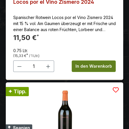
Locos por el Vino Zismero 2024
Spanischer Rotwein Locos por el Vino Zismero 2024
mit 15 % vol. Am Gaumen überzeugt er mit Frische und
einer Balance aus roten Früchten, Lorbeer und
dezenten Röstaromen. Der Nachgeschmack ist
11,50 €
*
langanhaltend und einladend.
0.75 Ltr.
*
(15,33 €
/ 1 Ltr.)
Produkt Anzahl: Gib den gewünschten 
In den Warenkorb
✦ Tipp.
Spanien