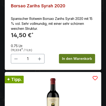
Borsao Zarihs Syrah 2020
Spanischer Rotwein Borsao Zarihs Syrah 2020 mit 15
% vol. Sehr vollmundig, mit einer sehr schönen
weichen Struktur.
14,50 €
*
0.75 Ltr.
*
(19,33 €
/ 1 Ltr.)
Produkt Anzahl: Gib den gewünschten 
In den Warenkorb
✦ Tipp.