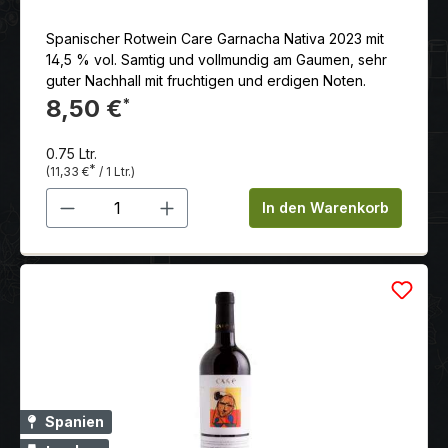
Spanischer Rotwein Care Garnacha Nativa 2023 mit
14,5 % vol. Samtig und vollmundig am Gaumen, sehr
guter Nachhall mit fruchtigen und erdigen Noten.
8,50 €
*
0.75 Ltr.
*
(11,33 €
/ 1 Ltr.)
Produkt Anzahl: Gib den gewünschten 
In den Warenkorb
Spanien