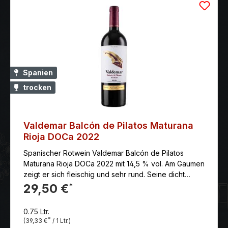
Spanien
trocken
Valdemar Balcón de Pilatos Maturana
Rioja DOCa 2022
Spanischer Rotwein Valdemar Balcón de Pilatos
Maturana Rioja DOCa 2022 mit 14,5 % vol. Am Gaumen
zeigt er sich fleischig und sehr rund. Seine dicht
gewobenen Tannine sind mundfüllend und besitzen
29,50 €
*
genügend Griffigkeit, um trocken und elegant
auszuklingen
0.75 Ltr.
*
(39,33 €
/ 1 Ltr.)