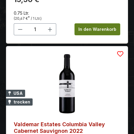
Finesse
Form bisher nicht denkbar war.Châpeau! Weinberge
Karger Boden mit hohem Steinanteil, kalkaltig. Große
0.75 Ltr.
*
(20,67 €
/ 1 Ltr.)
klimatische Schwankungen zwischen Tag und Nacht
bei ausreichend Niederschlägen.
Produkt Anzahl: Gib den gewünschten 
In den Warenkorb
USA
trocken
Valdemar Estates Columbia Valley
Cabernet Sauvignon 2022