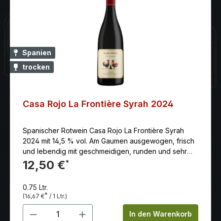
Spanien
trocken
Casa Rojo La Frontière Syrah 2024
Spanischer Rotwein Casa Rojo La Frontière Syrah
2024 mit 14,5 % vol. Am Gaumen ausgewogen, frisch
und lebendig mit geschmeidigen, runden und sehr
gut eingebundenen Tanninen, die ein lebendiges
12,50 €
*
und saftiges Mundgefühl erzeugen.
0.75 Ltr.
*
(16,67 €
/ 1 Ltr.)
Produkt Anzahl: Gib den gewünschten 
In den Warenkorb