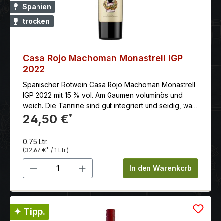
Spanien
trocken
Casa Rojo Machoman Monastrell IGP
2022
Spanischer Rotwein Casa Rojo Machoman Monastrell
IGP 2022 mit 15 % vol. Am Gaumen voluminös und
weich. Die Tannine sind gut integriert und seidig, was
den Wein trotz seiner Kraft sehr trinkig macht.
24,50 €
*
0.75 Ltr.
*
(32,67 €
/ 1 Ltr.)
Produkt Anzahl: Gib den gewünschten 
In den Warenkorb
✦ Tipp.