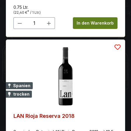
wild, ungezähmt und voller Charakter.
0.75 Ltr.
*
(22,40 €
/ 1 Ltr.)
Produkt Anzahl: Gib den gewünschten 
In den Warenkorb
Spanien
trocken
LAN Rioja Reserva 2018