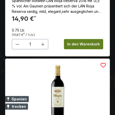
Spanischer Rotwein LAN Rioja Reserva 2018 mit 13,5
% vol. Am Gaumen präsentiert sich der LAN Rioja
Reserva seidig, mild, elegant,sehr ausgeglichen und
harmonisch mit einem guten Abgang.
14,90 €
*
0.75 Ltr.
*
(19,87 €
/ 1 Ltr.)
Produkt Anzahl: Gib den gewünschten 
In den Warenkorb
Spanien
trocken