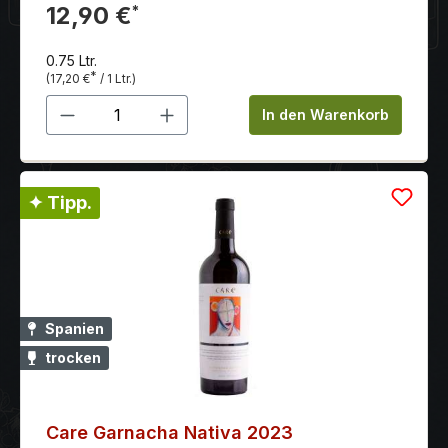
eigenen Charakter
12,90 €
*
0.75 Ltr.
*
(17,20 €
/ 1 Ltr.)
Produkt Anzahl: Gib den gewünschten 
In den Warenkorb
✦ Tipp.
Spanien
trocken
Care Garnacha Nativa 2023