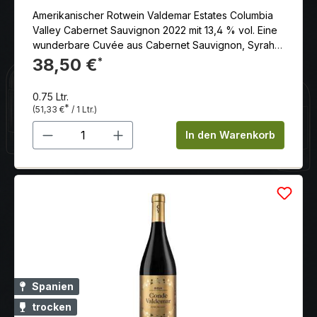
Amerikanischer Rotwein Valdemar Estates Columbia
Valley Cabernet Sauvignon 2022 mit 13,4 % vol. Eine
wunderbare Cuvée aus Cabernet Sauvignon, Syrah
und Petit Verdot. Genießen Sie einen anhaltenden
38,50 €
*
Wein mit langem Abgang. Ein Wein, der Sie
begeistern wird.
0.75 Ltr.
*
(51,33 €
/ 1 Ltr.)
Produkt Anzahl: Gib den gewünschten 
In den Warenkorb
Spanien
trocken