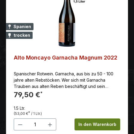
Spanien
trocken
Alto Moncayo Garnacha Magnum 2022
Spanischer Rotwein. Garnacha, aus bis zu 50 - 100
jahre alten Rebstöcken. Wer sich mit Garnacha
Trauben aus alten Reben beschäftigt und sein
Handwerk beherrscht, kann erstaunliche und
79,50 €
*
ausserordentliche Qualitäten hervorbringen.
1.5 Ltr.
*
(53,00 €
/ 1 Ltr.)
Produkt Anzahl: Gib den gewünschten 
In den Warenkorb