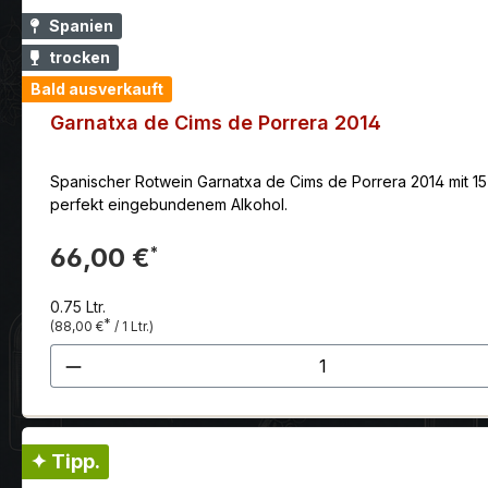
Spanien
trocken
Bald ausverkauft
Garnatxa de Cims de Porrera 2014
Spanischer Rotwein Garnatxa de Cims de Porrera 2014 mit 15 %
perfekt eingebundenem Alkohol.
66,00 €
*
0.75 Ltr.
*
(88,00 €
/ 1 Ltr.)
Produkt Anzahl: Gib den gewünscht
✦ Tipp.