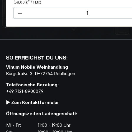
*
(58,00 €
/ 1 Ltr.)
Produkt Anzahl: Gib den gewünscht
SO ERREICHST DU UNS:
Vinum Nobile Weinhandlung
Burgstraße 3, D-72764 Reutlingen
Telefonische Beratung:
+49 7121-8900079
▶ Zum Kontaktformular
Öffnungszeiten Ladengeschäft:
Mi - Fr:
11:00 - 19:00 Uhr