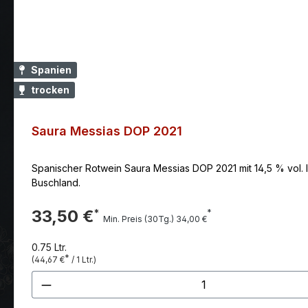
Spanien
trocken
Saura Messias DOP 2021
Spanischer Rotwein Saura Messias DOP 2021 mit 14,5 % vol. I
Buschland.
33,50 €
*
*
Min. Preis (30Tg.) 34,00 €
0.75 Ltr.
*
(44,67 €
/ 1 Ltr.)
Produkt Anzahl: Gib den gewünscht