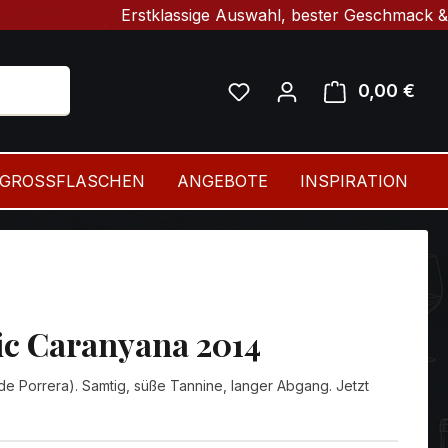
Erstklassige Auswahl, bester Geschmack & schnelle
0,00 €
Ware
GROSSFLASCHEN
ANGEBOTE
INSPIRATION
ic Caranyana 2014
de Porrera). Samtig, süße Tannine, langer Abgang. Jetzt