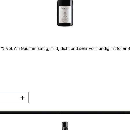
 vol. Am Gaumen saftig, mild, dicht und sehr vollmundig mit toller 
en Wert ein oder benutze die Schaltflä