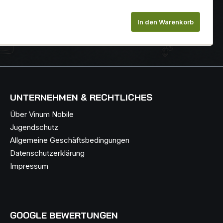
chen um die Anzahl zu erhöhen oder zu
In den Warenkorb
UNTERNEHMEN & RECHTLICHES
Über Vinum Nobile
Jugendschutz
Allgemeine Geschäftsbedingungen
Datenschutzerklärung
Impressum
GOOGLE BEWERTUNGEN