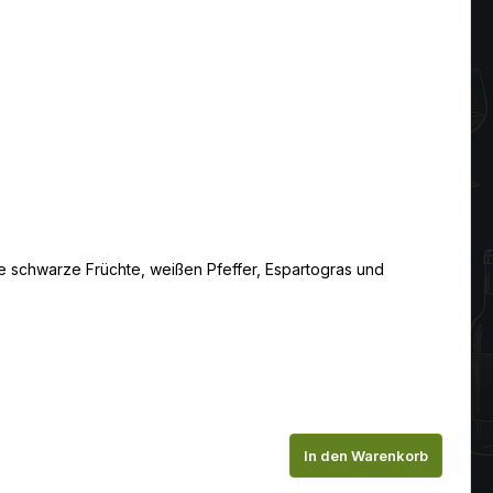
fe schwarze Früchte, weißen Pfeffer, Espartogras und
chen um die Anzahl zu erhöhen oder zu
In den Warenkorb