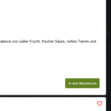
Balance von süßer Frucht, frischer Säure, reifem Tannin und
chen um die Anzahl zu erhöhen oder zu
In den Warenkorb