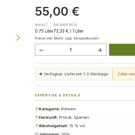
55,00 €
INHALT:
GRUNDPREIS
0.75 Liter
73,33 € / 1 Liter
Preise inkl. MwSt. zzgl. Versandkosten.
Produkt Anzahl: Gib den gew
Verfügbar. Lieferzeit 1-3 Werktage
Nur no
EXPERTISE & DETAILS
Kategorie:
Rotwein
Herkunft:
Priorat, Spanien
Alkoholgehalt:
15 % vol.
Jahrgang:
2014