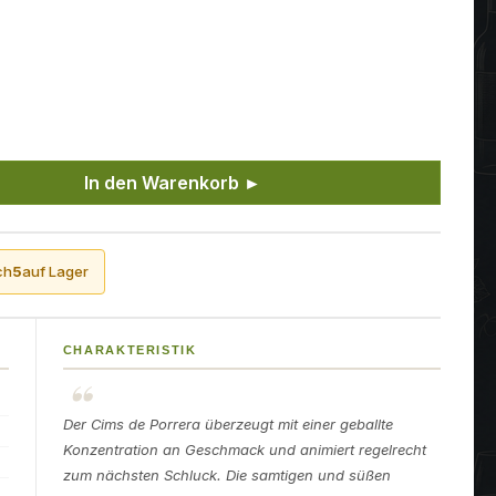
ünschten Wert ein oder benutze die Sch
In den Warenkorb ►
ch
5
auf Lager
CHARAKTERISTIK
Der Cims de Porrera überzeugt mit einer geballte
Konzentration an Geschmack und animiert regelrecht
zum nächsten Schluck. Die samtigen und süßen