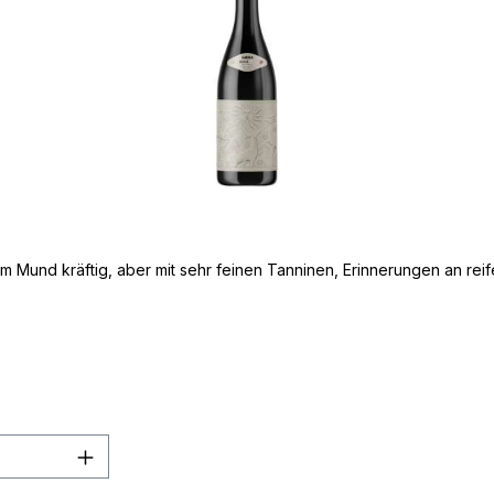
m Mund kräftig, aber mit sehr feinen Tanninen, Erinnerungen an rei
en Wert ein oder benutze die Schaltflä