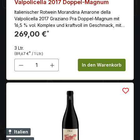
Valpolicella 2017 Doppel-Magnum
Italienischer Rotwein Morandina Amarone della
Valpolicella 2017 Graziano Pra Doppel-Magnum mit
16,5 % vol. Komplex und kraftvoll im Geschmack, mit
samtigen Tanninen.
269,00 €
*
3 Ltr.
*
(89,67 €
/ 1 Ltr.)
Produkt Anzahl: Gib den gewünschten 
In den Warenkorb
Italien