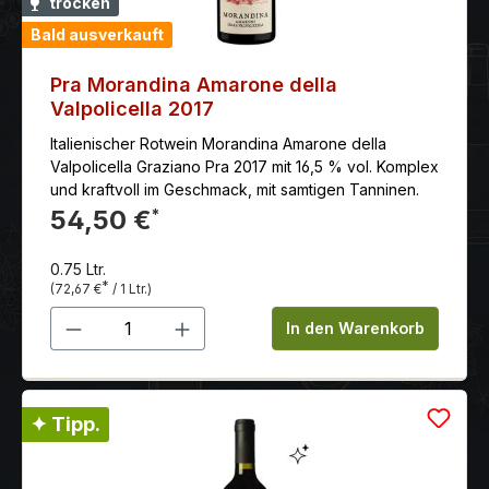
trocken
Bald ausverkauft
Pra Morandina Amarone della
Valpolicella 2017
Italienischer Rotwein Morandina Amarone della
Valpolicella Graziano Pra 2017 mit 16,5 % vol. Komplex
und kraftvoll im Geschmack, mit samtigen Tanninen.
54,50 €
*
0.75 Ltr.
*
(72,67 €
/ 1 Ltr.)
Produkt Anzahl: Gib den gewünschten 
In den Warenkorb
✦ Tipp.