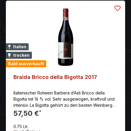
Italien
trocken
Bald ausverkauft
Braida Bricco della Bigotta 2017
Italienischer Rotwein Barbera d’Asti Bricco della
Bigotta mit 16 % vol. Sehr ausgewogen, kraftvoll und
intensiv. La Bigotta gehört zu den besten Weinbergen
in Rocchetta Tanaro. Er ist nach einer alten Frau
57,50 €
*
benannt, die in seiner Nähe wohnte und eher auf den
religiösen Anschein als auf den Glauben achtete.
0.75 Ltr.
Bezeichnung: Barbera d’Asti D.O.C.G. Sorte: Barbera
*