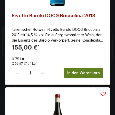
Rivetto Barolo DOCG Briccolina 2013
Italienischer Rotwein Rivetto Barolo DOCG Briccolina
2013 mit 14,5 % vol. Ein außergewöhnlicher Wein, der
die Essenz des Barolo verkörpert. Seine Komplexität,
Eleganz und das Potenzial zur Alterung machen ihn
155,00 €
*
zu einem wahren Schatz für Weinliebhaber.
0.75 Ltr.
*
(206,67 €
/ 1 Ltr.)
Produkt Anzahl: Gib den gewünschten 
In den Warenkorb