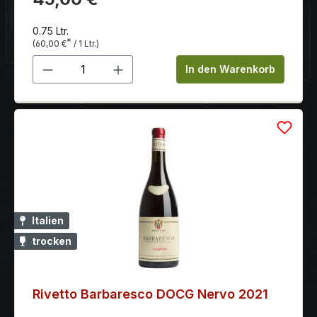
0.75 Ltr.
*
(60,00 €
/ 1 Ltr.)
Produkt Anzahl: Gib den gewünschten 
In den Warenkorb
Italien
trocken
Rivetto Barbaresco DOCG Nervo 2021