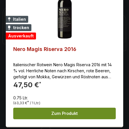
Italien
trocken
Ausverkauft
Nero Magis Riserva 2016
Italienischer Rotwein Nero Magis Riserva 2016 mit 14
% vol. Herrliche Noten nach Kirschen, rote Beeren,
gefolgt von Mokka, Gewürzen und Röstnoten aus
dem Barriqueausbau
47,50 €
*
0.75 Ltr.
*
(63,33 €
/ 1 Ltr.)
Zum Produkt