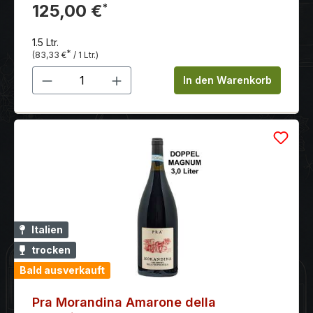
Tanninen.
125,00 €
*
1.5 Ltr.
*
(83,33 €
/ 1 Ltr.)
Produkt Anzahl: Gib den gewünschten 
In den Warenkorb
Italien
trocken
Bald ausverkauft
Pra Morandina Amarone della