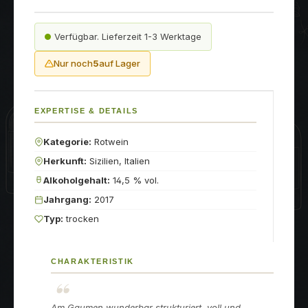
Verfügbar. Lieferzeit 1-3 Werktage
Nur noch
5
auf Lager
EXPERTISE & DETAILS
Kategorie:
Rotwein
Herkunft:
Sizilien, Italien
Alkoholgehalt:
14,5 % vol.
Jahrgang:
2017
Typ:
trocken
CHARAKTERISTIK
Am Gaumen wunderbar strukturiert, voll und