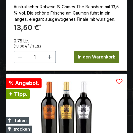
Australischer Rotwein 19 Crimes The Banished mit 13,5
% vol. Die schöne Frische am Gaumen führt in ein
langes, elegant ausgewogenes Finale mit würzigen
Anklängen von Lakritz, feiner Eiche und einem Hauch
13,50 €
*
Schokolade. Hergestellt aus Cabernet Sauvignon,
Grenache und Shiraz.
0.75 Ltr.
*
(18,00 €
/ 1 Ltr.)
Produkt Anzahl: Gib den gewünschten 
In den Warenkorb
% Angebot.
✦ Tipp.
Italien
trocken