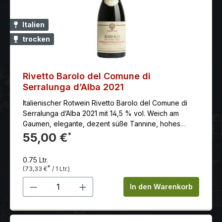
Italien
trocken
Rivetto Barolo del Comune di
Serralunga d’Alba 2021
Italienischer Rotwein Rivetto Barolo del Comune di
Serralunga d’Alba 2021 mit 14,5 % vol. Weich am
Gaumen, elegante, dezent süße Tannine, hohes
Reifepotenzial
55,00 €
*
0.75 Ltr.
*
(73,33 €
/ 1 Ltr.)
Produkt Anzahl: Gib den gewünschten 
In den Warenkorb