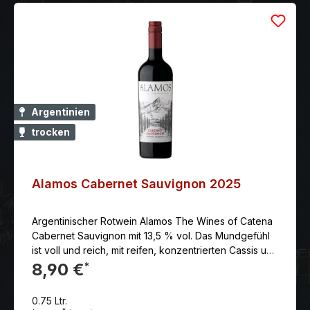
Argentinien
trocken
Alamos Cabernet Sauvignon 2025
Argentinischer Rotwein Alamos The Wines of Catena
Cabernet Sauvignon mit 13,5 % vol. Das Mundgefühl
ist voll und reich, mit reifen, konzentrierten Cassis und
Himbeer Noten und einem Hauch von Schokolade
8,90 €
*
und süße Gewürzen. Der Abgang zeigt reifen,
seidigen Tanninen. Erzeuger: Alamos
0.75 Ltr.
Land: Argentinien Anbaugebiet: Mendoza