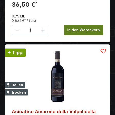
Nachhall sehr reife, weiche Tanine - gestützt durch
36,50 €
*
eine frische Säure die typisch für einen Valpolicella
Wein ist.
0.75 Ltr.
*
(48,67 €
/ 1 Ltr.)
Produkt Anzahl: Gib den gewünschten 
In den Warenkorb
✦ Tipp.
Italien
trocken
Acinatico Amarone della Valpolicella