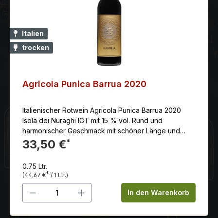
Lagerfähig: + 8 Jahren Kurzbeschreibung /
Weinkartentext: Aus dem Herzen der Classico-Zone
und von meist hochgelegenen Parzellen kommt
dieser Ripasso Valpolicella Superiore. Er ist kräftiger
Italien
und stoffiger als der normale Valpolicella, war fast ein
trocken
Jahr im Holzfass und verströmt ein reichhaltiges
Aroma von Kirschen, Gewürzen, getrocknete Früchte,
ganz mildes Tannin, saftig-süffig. Erzeuger: Azienda
Agricola Stefano Accordini
Agricola Punica Barrua 2020
Italienischer Rotwein Agricola Punica Barrua 2020
Isola dei Nuraghi IGT mit 15 % vol. Rund und
harmonischer Geschmack mit schöner Länge und
leicht herbalem Nachhall nach Minze und Myrthe.
33,50 €
*
0.75 Ltr.
*
(44,67 €
/ 1 Ltr.)
Produkt Anzahl: Gib den gewünschten 
In den Warenkorb