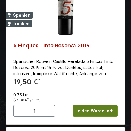
kraftvolle Cuvée, die mit tiefen Beerenaromen,
samtigem Merlot und der eleganten Struktur des
Cabernet Sauvignon zu einem absolut harmonischen
Spanien
Genuss verschmilzt.
trocken
5 Finques Tinto Reserva 2019
Spanischer Rotwein Castillo Perelada 5 Fincas Tinto
Reserva 2019 mit 14 % vol. Dunkles, sattes Rot;
intensive, komplexe Waldfrüchte, Anklänge von
Vanille, Kaffee und Tabak; feinwürzige Frucht;
19,50 €
*
zartsüßlich; feinkörniges Tannin, perfekt
ausgewogen; lang anhaltend; elegant und
0.75 Ltr.
stilvollAnbaugebiet: Das Anbaugebiet Empordà –
*
(26,00 €
/ 1 Ltr.)
Costa Brava liegt am nord-östlichen Ende Spaniens.
Produkt Anzahl: Gib den gewünschten 
Nachdem der Weinbau durch die Reblaus im 19.
In den Warenkorb
Jahrhundert fast vollständig zerstört wurde, erholte
sich die kleine Region erst allmählich von dieser
Katastrophe. Klassifizierung: "Denominacion de