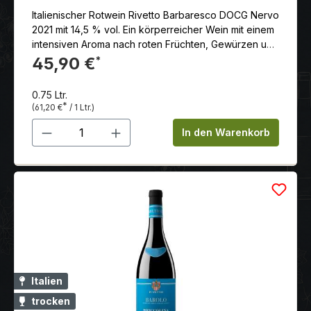
Italienischer Rotwein Rivetto Barbaresco DOCG Nervo
2021 mit 14,5 % vol. Ein körperreicher Wein mit einem
intensiven Aroma nach roten Früchten, Gewürzen und
Veilchen. Am Gaumen ist er samtig und elegant mit gut
45,90 €
*
eingebundenen Tanninen
0.75 Ltr.
*
(61,20 €
/ 1 Ltr.)
Produkt Anzahl: Gib den gewünschten 
In den Warenkorb
Italien
trocken