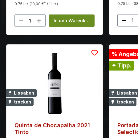
Tanninen
*
0.75 Ltr.
(38
0.75 Ltr.
(10,00 €
/ 1 Ltr.)
Produ
Produkt Anzahl: Gib den gewünscht
In den Warenkorb
% Angebo
✦ Tipp.
Lissabon
Lissabon
trocken
trocken
Quinta de Chocapalha 2021
Portad
Tinto
Selecti