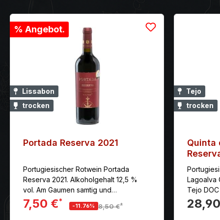
% Angebot.
Lissabon
Tejo
trocken
trocken
Portada Reserva 2021
Quinta
Reserva
DOC Bi
Portugiesischer Rotwein Portada
Portugies
Reserva 2021. Alkoholgehalt 12,5 %
Lagoalva 
vol. Am Gaumen samtig und
Tejo DOC 
ausdrucksstark, intensiver, guter
Gaumen prä
7,50 €
28,90
*
*
-11.76%
8,50 €
Nachhall mit seidigem Gerbstoff.
und langa