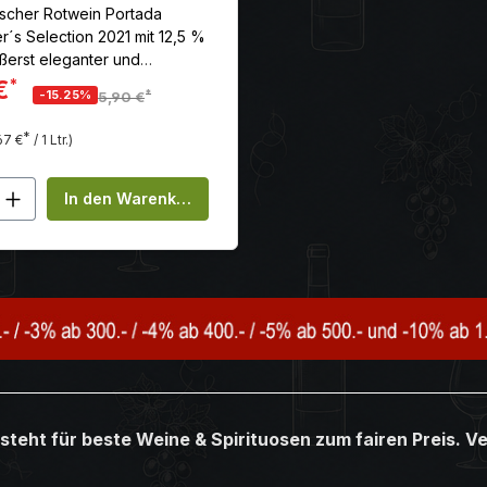
ischer Rotwein Portada
´s Selection 2021 mit 12,5 %
ußerst eleganter und
her Wein mit Nuancen von
€
*
*
-15.25%
5,90 €
 Gewürzen wie schwarzem
*
67 €
/ 1 Ltr.)
en Wert ein oder benutze die Schaltflä
kt Anzahl: Gib den gewünschten Wert ei
In den Warenkorb
steht für beste Weine & Spirituosen zum fairen Preis. V