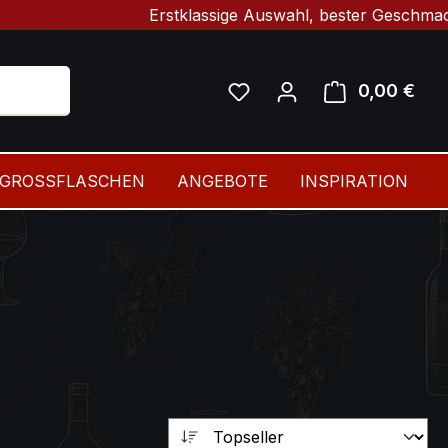
Erstklassige Auswahl, bester Geschmack & schne
Du hast 0 Produkte auf 
0,00 €
Ware
GROSSFLASCHEN
ANGEBOTE
INSPIRATION