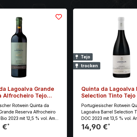
Tejo
trocken
 da Lagoalva Grande
Quinta da Lagoalva 
 Alfrocheiro Tejo
Selection Tinto Tej
o 2023
2023
ischer Rotwein Quinta da
Portugiesischer Rotwein Qu
Grande Reserva Alfrocheiro
Lagoalva Barrel Selection T
Bio 2023 mit 12,5 % vol. Am
DOC 2023 mit 13,5 % vol. 
sentiert er sich tiefgründig
präsentiert er sich vollmund
 €
14,90 €
*
*
nhaltend mit eleganten
eleganten Tanninen und e