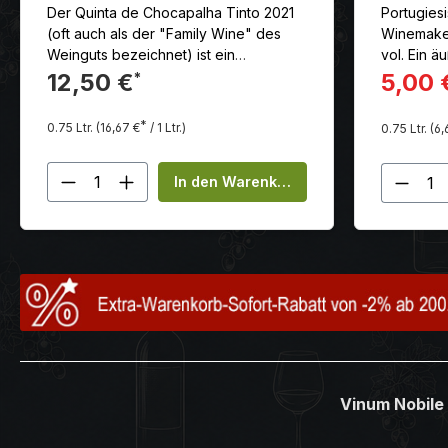
Der Quinta de Chocapalha Tinto 2021
Portugies
(oft auch als der "Family Wine" des
Winemaker
Weinguts bezeichnet) ist ein
vol. Ein ä
hervorragender, charakterstarker
harmonisc
12,50 €
5,00 
*
Rotwein aus der portugiesischen
diversen
Region Lisboa (Alenquer)
Pfeffer.
*
0.75 Ltr.
(16,67 €
/ 1 Ltr.)
0.75 Ltr.
(6,
Produkt Anzahl: Gib den gewünscht
Produ
In den Warenkorb
Vinum Nobile 