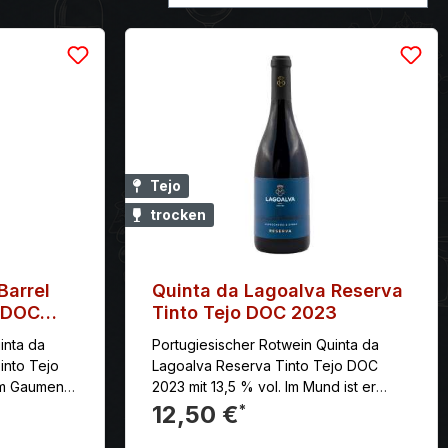
Tejo
trocken
Barrel
Quinta da Lagoalva Reserva
o DOC
Tinto Tejo DOC 2023
inta da
Portugiesischer Rotwein Quinta da
into Tejo
Lagoalva Reserva Tinto Tejo DOC
Am Gaumen
2023 mit 13,5 % vol. Im Mund ist er
ig mit
weich und elegant mit frischer Säure
12,50 €
*
inem
und vielen primären Fruchtaromen.