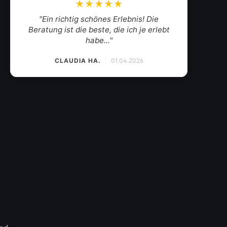
★★★★★
"Mein Weinhändler des Vertrauens. Der
Weinkauf zum Wohlfühlen mit herzlichem
Gesp..."
SANDRINA
|
19.03.2026