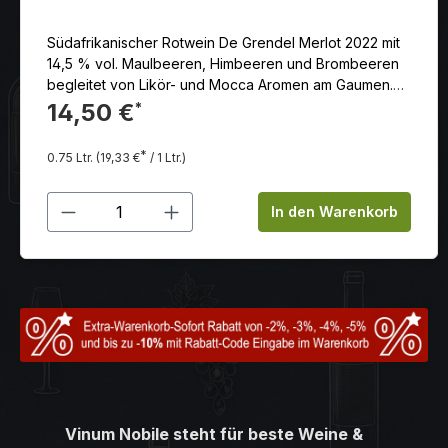
Südafrikanischer Rotwein De Grendel Merlot 2022 mit
14,5 % vol. Maulbeeren, Himbeeren und Brombeeren
begleitet von Likör- und Mocca Aromen am Gaumen.
Ein gut integrierter Barriqueton verleiht dem Wein
14,50 €
*
Eleganz und Länge
*
0.75 Ltr.
(19,33 €
/ 1 Ltr.)
Produkt Anzahl: Gib den gewünschten
In den Warenkorb
Vinum Nobile steht für beste Weine &