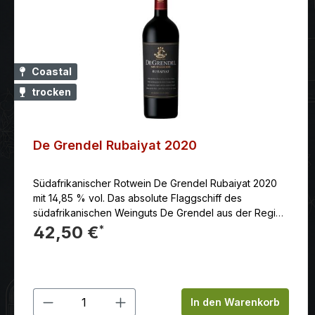
Coastal
trocken
De Grendel Rubaiyat 2020
Südafrikanischer Rotwein De Grendel Rubaiyat 2020
mit 14,85 % vol. Das absolute Flaggschiff des
südafrikanischen Weinguts De Grendel aus der Region
Durbanville (Coastal Region).
42,50 €
*
Produkt Anzahl: Gib den gewünschten
In den Warenkorb