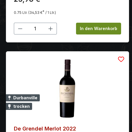
sind erkennbar, gefolgt von süßen gedunsteten
Pflaumen.
*
0.75 Ltr.
(34,53 €
/ 1 Ltr.)
Produkt Anzahl: Gib den gewünschten
In den Warenkorb
Durbanville
trocken
De Grendel Merlot 2022