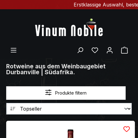
Erstklassige Auswahl, bester
Zum Hauptinhalt springen
Du hast 0 Produ
Ware
Rotweine aus dem Weinbaugebiet
Durbanville | Südafrika.
Produkte filtern