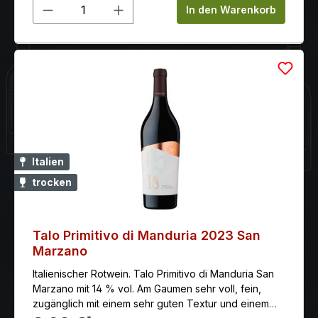
Produkt Anzahl: Gib den gewünschten 
Rocca:Was diese drei Weine verbindet, sind ihre
In den Warenkorb
Rundheit, ihre kräftigen Aromen und ihre breite,
aromareiche Nase. Sie werden auch durch ihre
eigenen Besonderheiten einzigartig gemacht: die
Reichhaltigkeit der Düfte und die elegante Struktur
und sanfte Süße des Primitivo di Manduria und die
dunkle Farbe und abschließende angenehme
Bitternote des Negroamaro; Cabernet Merlot, eine
kraftvolle Cuvée, die mit tiefen Beerenaromen,
samtigem Merlot und der eleganten Struktur des
Cabernet Sauvignon zu einem absolut harmonischen
Italien
Genuss verschmilzt.
trocken
Talo Primitivo di Manduria 2023 San
Marzano
Italienischer Rotwein. Talo Primitivo di Manduria San
Marzano mit 14 % vol. Am Gaumen sehr voll, fein,
zugänglich mit einem sehr guten Textur und einem