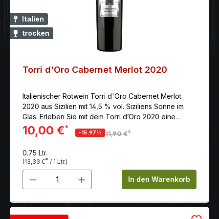
Italien
trocken
Torri d'Oro Cabernet Merlot 2020
Italienischer Rotwein Torri d'Oro Cabernet Merlot
2020 aus Sizilien mit 14,5 % vol. Siziliens Sonne im
Glas: Erleben Sie mit dem Torri d’Oro 2020 eine
kraftvolle Cuvée, die mit tiefen Beerenaromen,
10,00 €
*
*
-15.97%
11,90 €
samtigem Merlot und der eleganten Struktur des
Cabernet Sauvignon zu einem absolut harmonischen
0.75 Ltr.
Genuss verschmilzt.
*
(13,33 €
/ 1 Ltr.)
Produkt Anzahl: Gib den gewünschten 
In den Warenkorb