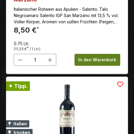
Italienischer Rotwein aus Apulien - Salento. Talo
Negroamaro Salento IGP San Marzano mit 13,5 % vol.
Voller Körper, Aromen von süßen Früchten (Feigen,
Waldbeeren) und Gewürzen (Lakritze, Thymian). Hier
8,50 €
*
bestellen!
0.75 Ltr.
*
(11,33 €
/ 1 Ltr.)
Produkt Anzahl: Gib den gewünschten 
In den Warenkorb
✦ Tipp.
Italien
trocken