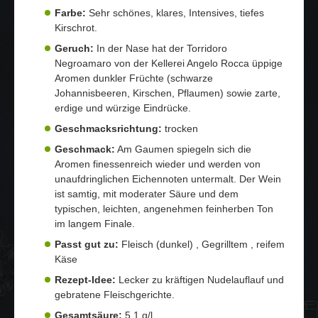
Farbe:
Sehr schönes, klares, Intensives, tiefes
Kirschrot.
Geruch:
In der Nase hat der Torridoro
Negroamaro von der Kellerei Angelo Rocca üppige
Aromen dunkler Früchte (schwarze
Johannisbeeren, Kirschen, Pflaumen) sowie zarte,
erdige und würzige Eindrücke.
Geschmacksrichtung:
trocken
Geschmack:
Am Gaumen spiegeln sich die
Aromen finessenreich wieder und werden von
unaufdringlichen Eichennoten untermalt. Der Wein
ist samtig, mit moderater Säure und dem
typischen, leichten, angenehmen feinherben Ton
im langem Finale.
Passt gut zu:
Fleisch (dunkel) , Gegrilltem , reifem
Käse
Rezept-Idee:
Lecker zu kräftigen Nudelauflauf und
gebratene Fleischgerichte.
Gesamtsäure:
5,1 g/l