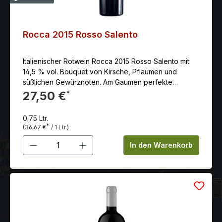
Rocca 2015 Rosso Salento
Italienischer Rotwein Rocca 2015 Rosso Salento mit
14,5 % vol. Bouquet von Kirsche, Pflaumen und
süßlichen Gewürznoten. Am Gaumen perfekte
Balance zwischen Frucht und Holzeinsatz.
27,50 €
*
0.75 Ltr.
*
(36,67 €
/ 1 Ltr.)
Produkt Anzahl: Gib den gewünschten 
In den Warenkorb