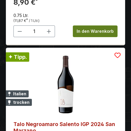
fruchtbetonten und langem Abgang.
8,90 €
*
0.75 Ltr.
*
(11,87 €
/ 1 Ltr.)
Produkt Anzahl: Gib den gewünschten 
In den Warenkorb
✦ Tipp.
Italien
trocken
Talo Negroamaro Salento IGP 2024 San
Marzano