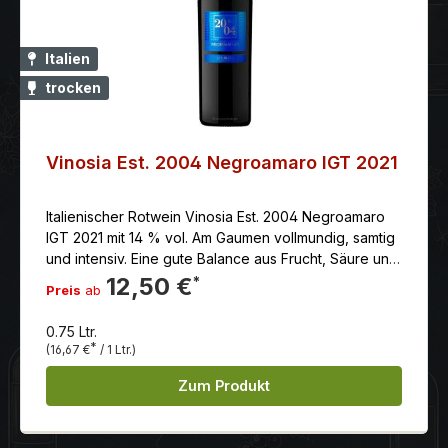
Italien
trocken
Vinosia Est. 2004 Negroamaro IGT 2021
Italienischer Rotwein Vinosia Est. 2004 Negroamaro
IGT 2021 mit 14 % vol. Am Gaumen vollmundig, samtig
und intensiv. Eine gute Balance aus Frucht, Säure und
weichen Tanninen sorgt für ein harmonisches
12,50 €
*
Preis
ab
Trinkerlebnis.
0.75 Ltr.
*
(16,67 €
/ 1 Ltr.)
Zum Produkt