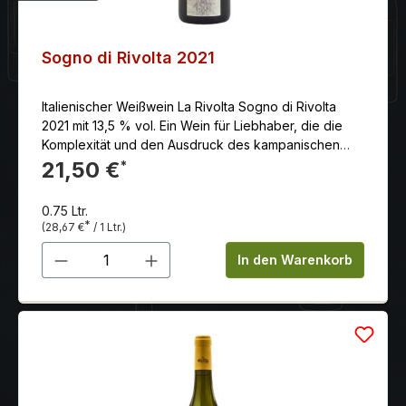
Sogno di Rivolta 2021
Italienischer Weißwein La Rivolta Sogno di Rivolta
2021 mit 13,5 % vol. Ein Wein für Liebhaber, die die
Komplexität und den Ausdruck des kampanischen
Terroirs in einem hochwertig erzeugten Wein
21,50 €
*
schätzen.
0.75 Ltr.
*
(28,67 €
/ 1 Ltr.)
Produkt Anzahl: Gib den gewünschten 
In den Warenkorb