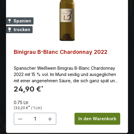
Spanien
trocken
Binigrau B-Blanc Chardonnay 2022
Spanischer Weißwein Binigrau B-Blanc Chardonnay
2022 mit 15 % vol. Im Mund seidig und ausgeglichen
mit einer angenehmen Säure, die sich ganz spät und
spektakulär entfaltet, wobei eine Unterlage an
24,90 €
*
Aromen mit Erinnerung an Blumen auftaucht.
0.75 Ltr.
*
(33,20 €
/ 1 Ltr.)
Produkt Anzahl: Gib den gewünschten 
In den Warenkorb