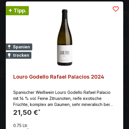
✦ Tipp.
Spanien
trocken
Louro Godello Rafael Palacios 2024
Spanischer Weißwein Louro Godello Rafael Palacio
mit 14 % vol. Feine Zitrusnoten, reife exotische
Früchte, komplex am Gaumen, sehr mineralisch bei
präsenter Säure, dicht, tief und komplex, ganz großer
21,50 €
*
WeinPasst gut zu: gebratener Seezunge und
Seeteufel Lagerfähig ca: 5 - 7 Jahre Tipp: Der Louro
0.75 Ltr.
do Bolo stammt von 18-35 Jahre alten Reben, von