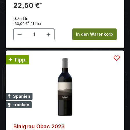
22,50 €
*
0.75 Ltr.
*
(30,00 €
/ 1 Ltr.)
Produkt Anzahl: Gib den gewünschten 
In den Warenkorb
✦ Tipp.
Spanien
trocken
Binigrau Obac 2023