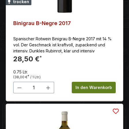
trocken
Binigrau B-Negre 2017
Spanischer Rotwein Binigrau B-Negre 2017 mit 14 %
vol. Der Geschmack ist kraftvoll, zupackend und
intensiv. Dunkles Rubinrot, klar und intensiv
28,50 €
*
0.75 Ltr.
*
(38,00 €
/ 1 Ltr.)
Produkt Anzahl: Gib den gewünschten 
In den Warenkorb