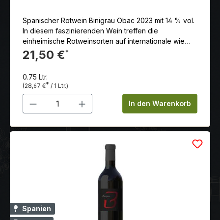
Spanischer Rotwein Binigrau Obac 2023 mit 14 % vol.
In diesem faszinierenden Wein treffen die
einheimische Rotweinsorten auf internationale wie
Syrah, Cabernet und Merlot. So entwickelt sich ein
21,50 €
*
dichter Duft von Pflaumen, Kirschen, dunklem Tabak
und Leder, die Reifung in kleinen Eichenfässern sorgt
0.75 Ltr.
für Noten von Vanille und Karamell. Ausgewogen,
*
(28,67 €
/ 1 Ltr.)
samtig und lang am Gaumen.
Produkt Anzahl: Gib den gewünschten 
In den Warenkorb
Spanien