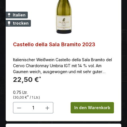
Italien
trocken
Castello della Sala Bramito 2023
Italienischer Weißwein Castello della Sala Bramito del
Cervo Chardonnay Umbria IGT mit 14 % vol. Am
Gaumen weich, ausgewogen und mit sehr guter
Struktur. Der kurze Kontakt mit dem Holz verleiht ihm
22,50 €
*
eine zarte Vanillenote sowie einen angenehm
weichen, ausgewogenen Geschmack.
0.75 Ltr.
Serviervorschlag: Ein herrlicher Begleiter zu Fisch in
*
(30,00 €
/ 1 Ltr.)
Buttersauce und Kalbfleisch. Serviertemperatur: 8.00
Produkt Anzahl: Gib den gewünschten 
- 10.00 °C schon trinkbar: sehr gut lagerungsfähig bis
In den Warenkorb
(mind.): 2019 Weinbearbeitung: Die Trauben stammen
aus Weinbergen des Castello della Sala, die sich auf
200 - 400 m ü.d.M. auf meeresfossilienreichen