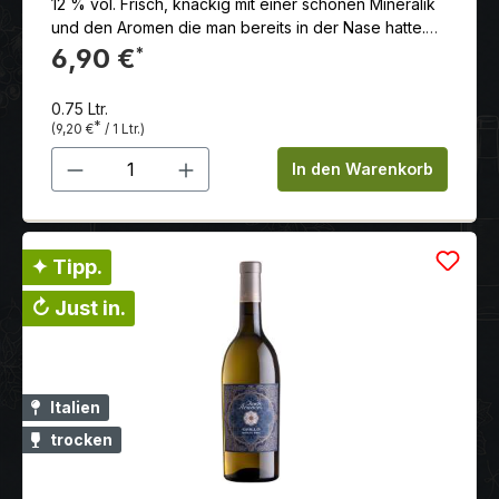
12 % vol. Frisch, knackig mit einer schönen Mineralik
und den Aromen die man bereits in der Nase hatte.
Toller Sommerwein. Als Apéritif oder zu sommerlich
6,90 €
*
leichten Speisen genau richtig.
0.75 Ltr.
*
(9,20 €
/ 1 Ltr.)
Produkt Anzahl: Gib den gewünschten 
In den Warenkorb
✦ Tipp.
↻ Just in.
Italien
trocken