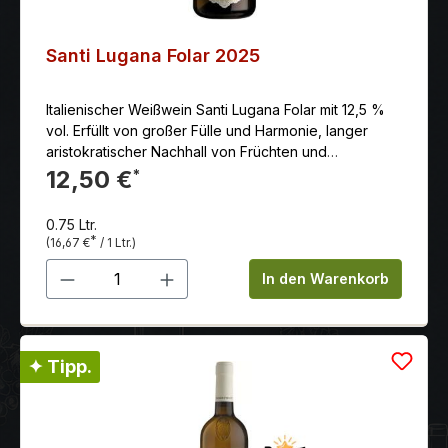
Santi Lugana Folar 2025
Italienischer Weißwein Santi Lugana Folar mit 12,5 %
vol. Erfüllt von großer Fülle und Harmonie, langer
aristokratischer Nachhall von Früchten und
Nüssen. Die vollreifen Trauben werden in der
12,50 €
*
zweiten Oktoberwoche gelesen und reduktiv
vinifiziert.
0.75 Ltr.
*
(16,67 €
/ 1 Ltr.)
Produkt Anzahl: Gib den gewünschten 
In den Warenkorb
✦ Tipp.