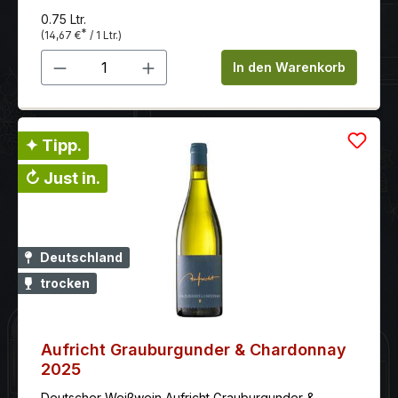
0.75 Ltr.
*
(14,67 €
/ 1 Ltr.)
Produkt Anzahl: Gib den gewünschten 
In den Warenkorb
✦ Tipp.
↻ Just in.
Deutschland
trocken
Aufricht Grauburgunder & Chardonnay
2025
Deutscher Weißwein Aufricht Grauburgunder &