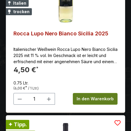
Italien
trocken
Rocca Lupo Nero Bianco Sicilia 2025
Italienischer Weißwein Rocca Lupo Nero Bianco Sicilia
2025 mit 11 % vol. Im Geschmack ist er leicht und
erfrischend mit einer angenehmen Säure und einem
Hauch von Mineralien. Farblich tritt der Lupo Nero
4,50 €
*
Bianco in einem attraktiven, klaren Strohgelb mit
grünlichen Reflexen in Erscheinung.
0.75 Ltr.
*
(6,00 €
/ 1 Ltr.)
Produkt Anzahl: Gib den gewünschten 
In den Warenkorb
✦ Tipp.