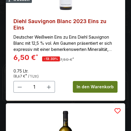
Diehl Sauvignon Blanc 2023 Eins zu
Eins
Deutscher Weißwein Eins zu Eins Diehl Sauvignon
Blanc mit 12,5 % vol. Am Gaumen präsentiert er sich
expressiv mit einer bemerkenswerten Mineralität,
dichter Struktur und einem langen Nachhall.
6,50 €
*
*
-13.33%
7,50 €
0.75 Ltr.
*
(8,67 €
/ 1 Ltr.)
Produkt Anzahl: Gib den gewünschten 
In den Warenkorb