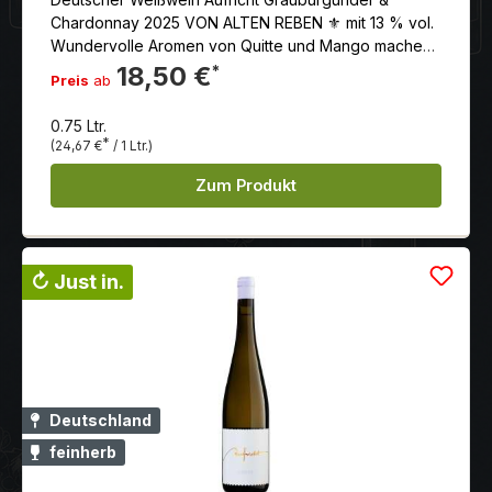
Chardonnay 2025 VON ALTEN REBEN ⚜ mit 13 % vol.
Wundervolle Aromen von Quitte und Mango machen
diesen Wein zu einem sinnlichen Trinkvergnügen.
18,50 €
*
Preis
ab
Grauburgunder bringt Körper, Chardonnay die
Finesse.
0.75 Ltr.
*
(24,67 €
/ 1 Ltr.)
Zum Produkt
↻ Just in.
Deutschland
feinherb