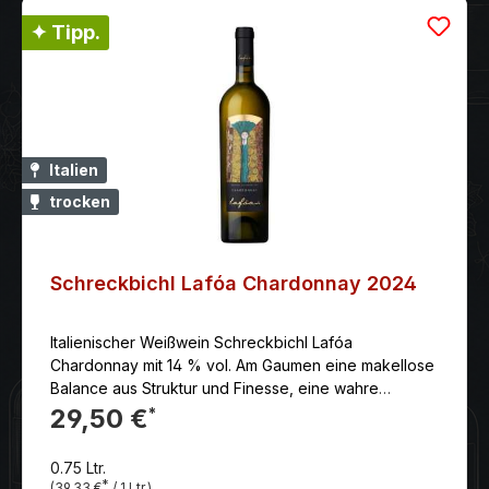
✦ Tipp.
Italien
trocken
Schreckbichl Lafóa Chardonnay 2024
Italienischer Weißwein Schreckbichl Lafóa
Chardonnay mit 14 % vol. Am Gaumen eine makellose
Balance aus Struktur und Finesse, eine wahre
Glanzleistung der Kellerei. Fein unterlegtes Holz
29,50 €
*
machen diesen Wein zu einem harmonischen Ganzen.
0.75 Ltr.
*
(39,33 €
/ 1 Ltr.)