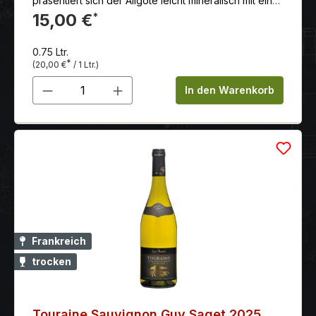
präsentiert sich der Aligote leicht mineralisch mit einer
dezenten Säurestruktur, saftige Fruchtfülle mit
15,00 €
*
zartherbem Nachhall.
0.75 Ltr.
*
(20,00 €
/ 1 Ltr.)
Produkt Anzahl: Gib den gewünschten 
In den Warenkorb
Frankreich
trocken
Touraine Sauvignon Guy Saget 2025