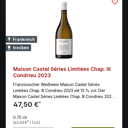
Frankreich
trocken
Maison Castel Séries Limitées Chap. III
Condrieu 2023
Französischer Weißwein Maison Castel Séries
Limitées Chap. III Condrieu 2023 mit 13 % vol. Der
Maison Castel Séries Limitées Chap. III Condrieu 2020
ist ein exzellenter französischer Weißwein aus der
47,50 €
*
Weinregion Condrieu im Rhônetal. Dieser Wein wird
aus der weißen Rebsorte Viognier hergestellt und
0.75 Ltr.
präsentiert sich mit einem intensiven Bouquet von
*
(63,33 €
/ 1 Ltr.)
reifen Früchten, Blüten und mineralischen Noten. Am