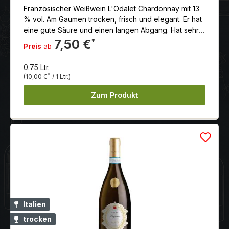
Französischer Weißwein L'Odalet Chardonnay mit 13
% vol. Am Gaumen trocken, frisch und elegant. Er hat
eine gute Säure und einen langen Abgang. Hat sehr
feine Aromen von gelbes Steinobst und Noten von
7,50 €
*
Preis
ab
Jasminblüten.
0.75 Ltr.
*
(10,00 €
/ 1 Ltr.)
Zum Produkt
Italien
trocken