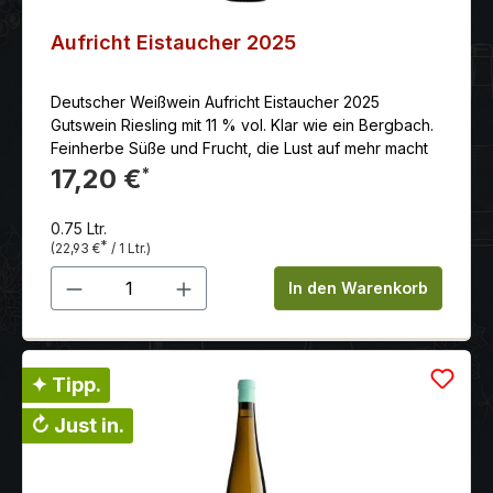
Aufricht Eistaucher 2025
Deutscher Weißwein Aufricht Eistaucher 2025
Gutswein Riesling mit 11 % vol. Klar wie ein Bergbach.
Feinherbe Süße und Frucht, die Lust auf mehr macht
17,20 €
*
0.75 Ltr.
*
(22,93 €
/ 1 Ltr.)
Produkt Anzahl: Gib den gewünschten 
In den Warenkorb
✦ Tipp.
↻ Just in.