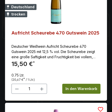
Deutschland
trocken
Aufricht Scheurebe 470 Gutswein 2025
Deutscher Weißwein Aufricht Scheurebe 470
Gutswein 2025 mit 12,5 % vol. Die Scheurebe zeigt
eine große Saftigkeit und Fruchtigkeit bei vollem,
aromatischem Geschmack nach tropischen Früchten
15,50 €
*
wie Ananas und Mango.
0.75 Ltr.
*
(20,67 €
/ 1 Ltr.)
Produkt Anzahl: Gib den gewünschten 
In den Warenkorb