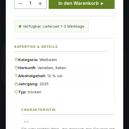
Produkt Anzahl: Gib den gewünschten
In den Warenkorb ►
Verfügbar. Lieferzeit 1-3 Werktage
EXPERTISE & DETAILS
Kategorie:
Weißwein
Herkunft:
Venetien, Italien
Alkoholgehalt:
12 % vol.
Jahrgang:
2025
Typ:
trocken
CHARAKTERISTIK
Ein sehr leichter Wein, der dennoch den Gaumen mit