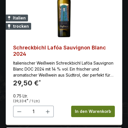
Italien
trocken
Schreckbichl Lafóa Sauvignon Blanc
2024
Italienischer Weißwein Schreckbichl Lafóa Sauvignon
Blanc DOC 2024 mit 14 % vol. Ein frischer und
aromatischer Weißwein aus Südtirol, der perfekt für
den Sommer oder als Begleiter zu leichten Gerichten
29,50 €
*
ist.
0.75 Ltr.
*
(39,33 €
/ 1 Ltr.)
Produkt Anzahl: Gib den gewünschten 
In den Warenkorb