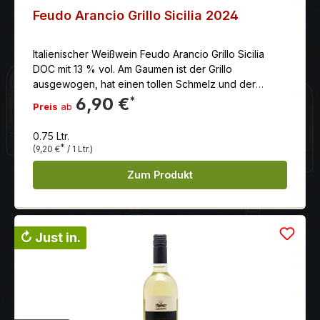
Feudo Arancio Grillo Sicilia 2024
Italienischer Weißwein Feudo Arancio Grillo Sicilia
DOC mit 13 % vol. Am Gaumen ist der Grillo
ausgewogen, hat einen tollen Schmelz und der
Abgang ist von Frische und einer feinen Säure
6,90 €
*
Preis
ab
geprägt.Ausbau und Verfeinerung in
temperaturkontrollierten Edelstahltanks.
0.75 Ltr.
*
(9,20 €
/ 1 Ltr.)
Zum Produkt
↻ Just in.