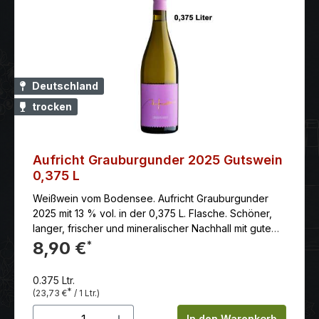
Deutschland
trocken
Aufricht Grauburgunder 2025 Gutswein
0,375 L
Weißwein vom Bodensee. Aufricht Grauburgunder
2025 mit 13 % vol. in der 0,375 L. Flasche. Schöner,
langer, frischer und mineralischer Nachhall mit gutem
und frischem Zug.
8,90 €
*
0.375 Ltr.
*
(23,73 €
/ 1 Ltr.)
Produkt Anzahl: Gib den gewünschten 
In den Warenkorb