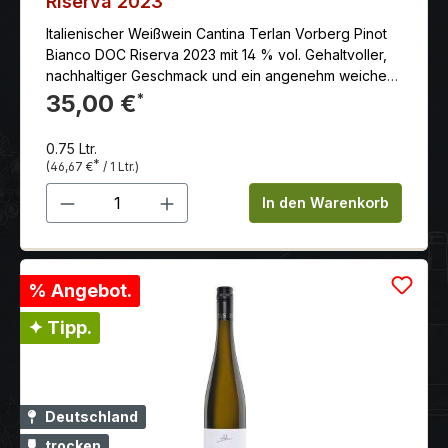
Riserva 2023
Italienischer Weißwein Cantina Terlan Vorberg Pinot
Bianco DOC Riserva 2023 mit 14 % vol. Gehaltvoller,
nachhaltiger Geschmack und ein angenehm weiches
Säurespiel.
35,00 €
*
0.75 Ltr.
*
(46,67 €
/ 1 Ltr.)
Produkt Anzahl: Gib den gewünschten 
In den Warenkorb
% Angebot.
✦ Tipp.
Deutschland
trocken