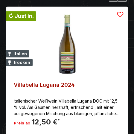
↻ Just in.
Italien
trocken
Villabella Lugana 2024
Italienischer Weißwein Villabella Lugana DOC mit 12,5
% vol. Am Gaumen herzhaft, erfrischend , mit einer
ausgewogenen Mischung aus blumigen, pflanzlichen
und fruchtigen Noten und eleganten Anklängen von
12,50 €
*
Preis
ab
Mineralität im Nachgeschmack, wie es für das
Herkunftsgebiet typisch ist.