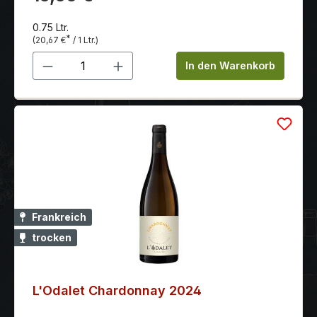
Sommer genießt. Präsentiert sich mit einer strahlend
hell goldgelben Farbe und schimmert mit leuchtend
0.75 Ltr.
hell grünlichen Reflexen.
*
(20,67 €
/ 1 Ltr.)
Produkt Anzahl: Gib den gewünschten 
In den Warenkorb
Frankreich
trocken
L'Odalet Chardonnay 2024