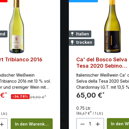
nd
Italien
trocken
t Tribianco 2016
Ca' del Bosco Selva 
Tesa 2020 Sebino
Chardonnay
discher Weißwein
Italienischer Weißwein Ca' 
ribianco 2016 mit 13 % vol.
Selva della Tesa 2020 Seb
er und cremiger Wein mit
Chardonnay I.G.T. mit 13,5 %
 gelbem Steinobst,
Vollmundig, harmonisch und
 €
65,00 €
*
*
*
-34.78%
29,90 €
nd subtilen Hefenoten.
strukturiert. Aromen von tr
Früchten, Apfel und dezen
0.75 Ltr.
dominieren. Die lebendige 
*
(86,67 €
/ 1 Ltr.)
 Ltr.)
sorgt für Frische, während 
en Wert ein oder benutze die Schaltflä
Produkt Anzahl:
kt Anzahl: Gib den gewünschten Wert ei
Abgang lang und mineralisch
In den 
In den Warenkorb