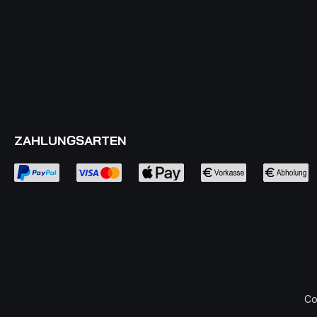
Nuancen; belebende Frucht, enorme
saftige Fülle, mineralisch, hat
Schmelz, ausgewogen. Empfehlung:
Gekühlt bei 9 Grad Celsius zu
gebeiztem Lachs, geräucherten
Fischpasteten, gegrillter Scholle und
würzigem Frischkäse.
ZAHLUNGSARTEN
Co