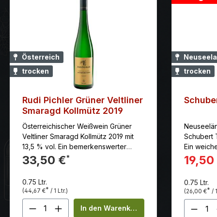
Österreich
Neuseela
trocken
trocken
Rudi Pichler Grüner Veltliner
Schuber
Smaragd Kollmütz 2019
Österreichischer Weißwein Grüner
Neuseelän
Veltliner Smaragd Kollmütz 2019 mit
Schubert T
13,5 % vol. Ein bemerkenswerter
Ein weich
Grüner Veltliner Der Veltliner ist eine
Noten von
33,50 €
19,50
*
in Österreich beheimatete Rebsorte,
Mandeln u
die in der Wachau sechzig Prozent
0.75 Ltr.
0.75 Ltr.
der Rebfläche in Anspruch nimmt. Der
*
*
(44,67 €
/ 1 Ltr.)
(26,00 €
/ 1
Grüne Veltliner liefert körperreiche
Produkt Anzahl: Gib den gewünscht
Produ
Weine mit ausgeprägtem
In den Warenkorb