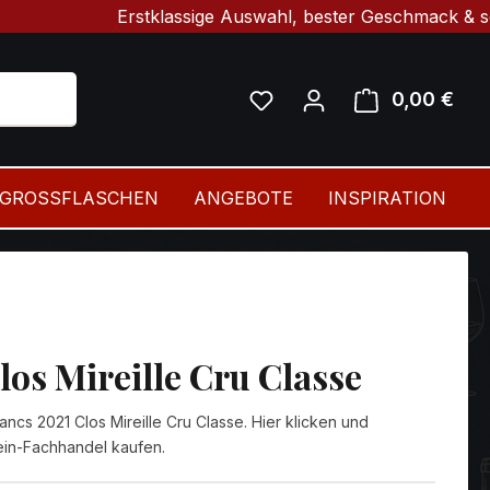
Erstklassige Auswahl, bester Geschmack & schnelle
Du hast 0 Produkte auf 
0,00 €
Ware
GROSSFLASCHEN
ANGEBOTE
INSPIRATION
los Mireille Cru Classe
cs 2021 Clos Mireille Cru Classe. Hier klicken und
in-Fachhandel kaufen.