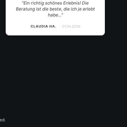
"Mein Weinhändler des Vertrauens. Der
Weinkauf zum Wohlfühlen mit herzlichem
Gesp..."
SANDRINA
|
19.03.2026
ed.