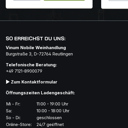
Sortenbukett und feinem Nerv.
Bodenbeschaffenheit:
Urgesteinverwitterungsböden mit
Gneis, Granit und Glimmerschiefer.
Erzeuger: Seit Rudi Pichler in das
Familienweingut einstieg, hat er an
Dynamik nichts verloren. Inzwischen
SO ERREICHST DU UNS:
verfügt das Weingut über 11 Hektar
Vinum Nobile Weinhandlung
Rebflächen in den besten Lagen der
Burgstraße 3, D-72764 Reutlingen
Wachau. Im August 2004 wird er mit
dem Weingut in einen modernen
Telefonische Beratung:
Neubau umziehen, der alle Finessen
+49 7121-8900079
einer modernen Weinbereitung
berücksichtigt. Seine Weine zeichnen
▶ Zum Kontaktformular
sich durch ein unkompliziertes,
filigranes Wechselspiel von Frucht
Öffnungszeiten Ladengeschäft:
und Säure aus. Begleitet von
mineralischen Noten spiegeln sie ihr
Mi - Fr:
11:00 - 19:00 Uhr
Terroir wider. Beschreibung:
Sa:
10:00 - 18:00 Uhr
Leuchtendes Goldgelb; delikate
So - Di:
geschlossen
Aromen von reifen Birnen und
Online-Store:
24/7 geöffnet
Melone, würzige und pfeffrige