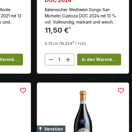
DOC 2024
 Monte
Italienischer Weißwein Gorgo San
2021 mit 13
Michelin Custoza DOC 2024 mit 13 %
k und
vol. Vollmundig, markant und weich.
em langen
Gut ausbalancierter, herrlich langer
11,50 €
*
n und
Abgang. Hier günstig online kaufen.
ukturellen
*
0.75 Ltr.
(15,33 €
/ 1 Ltr.)
ange
e
chen um die Anzahl zu erhöhen oder zu
 Gib den gewünschten Wert ein oder be
Produkt Anzahl: Gib den 
n oder benutze die Schaltflächen um d
 Warenkorb
In den Warenkorb
Venetien