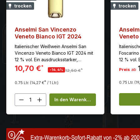
trocken
trocken
Anselmi San Vincenzo
Anselmi
Veneto Bianco IGT 2024
Veneto
Italienischer Weißwein Anselmi San
Italienisc
Vincenzo Veneto Bianco IGT 2024 mit
Foscarino
12 % vol. Ein ausdrucksstarker,
12 % vol. E
cremiger Weißwein mit Aromen von
Anklängen
10,70 €
*
Preis
ab
*
-14.4%
12,50 €
Blutorangengranita, frischem Estragon
Kamille un
und gelbem Pfirsich. Der Abgang ist
und herzha
*
0.75 Ltr.
(19
0.75 Ltr.
(14,27 €
/ 1 Ltr.)
saftig.
Produkt Anzahl: Gib den gewünscht
In den Warenkorb