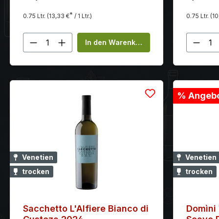
Gleichgewicht mit dem Bouquet.
der Küche
Risotto u
*
0.75 Ltr.
(13,33 €
/ 1 Ltr.)
0.75 Ltr.
(10
Produkt Anzahl: Gib den gewünscht
Produ
In den Warenkorb
% Angebo
Venetien
Venetien
trocken
trocken
Sacchetto L'Alfiere Bianco di
Domìni 