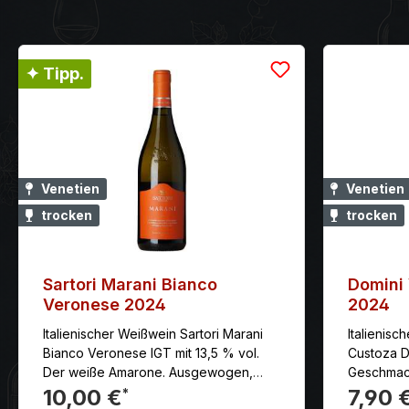
✦ Tipp.
Venetien
Venetien
trocken
trocken
Sartori Marani Bianco
Domini
Veronese 2024
2024
Italienischer Weißwein Sartori Marani
Italienisc
Bianco Veronese IGT mit 13,5 % vol.
Custoza D
Der weiße Amarone. Ausgewogen,
Geschmack 
elegant und harmonisch, in perfektem
bitter, ei
10,00 €
7,90 
*