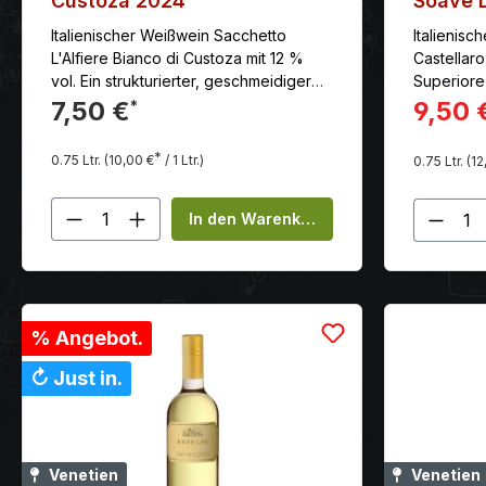
Custoza 2024
Soave 
Superi
Italienischer Weißwein Sacchetto
Italienisc
L'Alfiere Bianco di Custoza mit 12 %
Castellar
vol. Ein strukturierter, geschmeidiger
Superiore
Wein - ideal als Apéritif, zu
Gaumen vo
7,50 €
9,50 
*
Meeresfrüchten oder Vorspeisen zu
einem Hau
geniessen. Serviervorschlag: Als
mandelart
*
0.75 Ltr.
(10,00 €
/ 1 Ltr.)
0.75 Ltr.
(12
Apéritif, zu Meeresfrüchten oder
Vorspeisen. Serviertemperatur: 8.00
Produkt Anzahl: Gib den gewünscht
Produ
°C Alkoholgehalt: 12.00 %Restzucker:
In den Warenkorb
4.50 g/lSäure: 5.70 g/lAllergene: Sulfite
% Angebot.
↻ Just in.
Venetien
Venetien