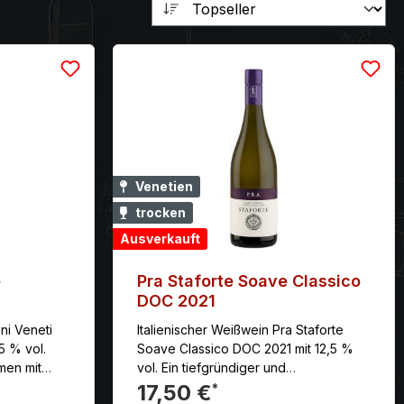
Venetien
trocken
Ausverkauft
e
Pra Staforte Soave Classico
DOC 2021
ni Veneti
Italienischer Weißwein Pra Staforte
5 % vol.
Soave Classico DOC 2021 mit 12,5 %
men mit
vol. Ein tiefgründiger und
ganega
spannungsgeladener Wein mit einem
17,50 €
*