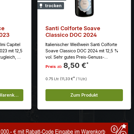
trocken
ce
Santi Colforte Soave
2023
Classico DOC 2024
lmi Capitel
Italienischer Weißwein Santi Colforte
23 mit 12,5
Soave Classico DOC 2024 mit 12,5 %
zugleich, mit
vol. Sehr gutes Preis-Genuss-
 Früchten,
Verhältnis für Liebhaber italienischer
8,50 €
*
Preis
ab
alischen
Weißweine.
*
0.75 Ltr.
(11,33 €
/ 1 Ltr.)
undeten
und pikante
 Gib den gewünschten Wert ein oder be
chen um die Anzahl zu erhöhen oder zu
 Warenkorb
Zum Produkt
ch und
bfleisch mit
aus
en und
ige Auswahl
 Sanftes