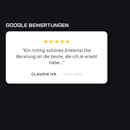
GOOGLE BEWERTUNGEN
★★★★★
"Mein Weinhändler des Vertrauens. Der
Weinkauf zum Wohlfühlen mit herzlichem
Gesp..."
SANDRINA
|
19.03.2026