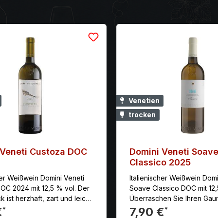
Venetien
trocken
 Veneti Custoza DOC
Domini Veneti Soav
Classico 2025
her Weißwein Domini Veneti
Italienischer Weißwein Domi
OC 2024 mit 12,5 % vol. Der
Soave Classico DOC mit 12,
ist herzhaft, zart und leicht
Überraschen Sie Ihren Gau
n fantastischer Verbündeter in
dem für die Rebsorte Gar
€
7,90 €
*
*