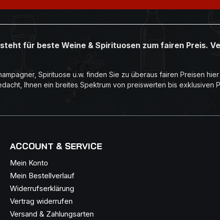
Pressen in einer inerten A
Dekantieren des gewonnen
Gärung in Allier-Barriques 
in denselben für 4/5 Monat
steht für beste Weine & Spirituosen zum fairen Preis. V
wöchentlicher Battonage
ampagner, Spirituose u.w. finden Sie zu überaus fairen Preisen hie
edacht, Ihnen ein breites Spektrum von preiswerten bis exklusiven 
ACCOUNT & SERVICE
Mein Konto
Mein Bestellverlauf
Widerrufserklärung
Vertrag widerrufen
Versand & Zahlungsarten