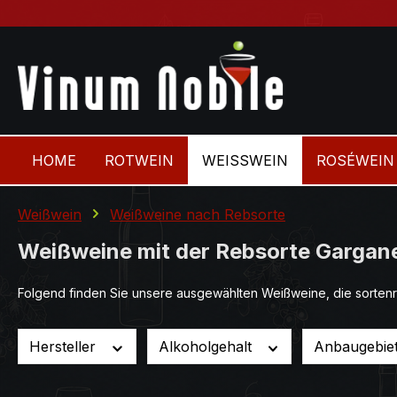
 Hauptinhalt springen
Zur Suche springen
Zur Hauptnavigation springen
HOME
ROTWEIN
WEISSWEIN
ROSÉWEIN
Weißwein
Weißweine nach Rebsorte
Weißweine mit der Rebsorte Gargan
Folgend finden Sie unsere ausgewählten Weißweine, die sortenr
Hersteller
Alkoholgehalt
Anbaugebie