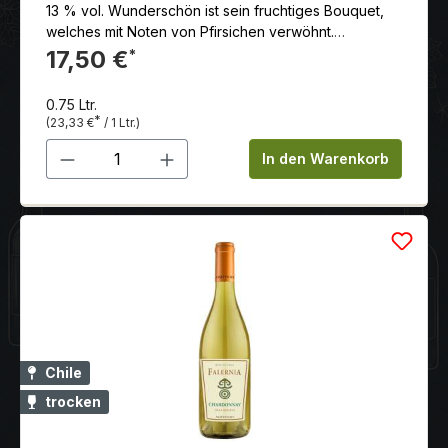
13 % vol. Wunderschön ist sein fruchtiges Bouquet,
welches mit Noten von Pfirsichen verwöhnt.
Serviervorschlag: Ausgezeichnet zu Jacobsmuscheln
17,50 €
*
auf Salatbett. Serviertemperatur: 8.00 °C
Alkoholgehalt: 13.00 % schon trinkbar: sehr gut vorher
0.75 Ltr.
öffnen: nein optimal trinkreif: jetzt Weinbearbeitung:
*
(23,33 €
/ 1 Ltr.)
Abbeeren, leichte pressung, temperaturkontrollierte
Produkt Anzahl: Gib den gewünschten 
Gärung mit anschliessender und passender
In den Warenkorb
Verfeinerung über einen Zeitraum von 5 Monaten.
Chile
trocken