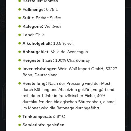
Hersteller:
Montes
Füllmenge:
0.75 L
Sulfit:
Enthält Sulfite
Kategorie:
Weißwein
Land:
Chile
Alkoholgehalt:
13,5 % vol.
Anbaugebiet:
Valle del Aconcagua
Hergestellt aus:
100% Chardonnay
Inverkehrbringer:
Wein Wolf Import GmbH, 53227
Bonn, Deutschland
Herstellung:
Nach der Pressung wird der Most
durch Kühlung und Absetzten geklärt, vergärt und
reift dann 1 Jahr in französischer Eiche, 40%
durchlaufen den biologischen Säureabbau, einmal
im Monat wird die Batonage durchgeführt.
Trinktemperatur:
8° C
Servierinfo:
genießen