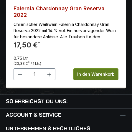
Falernia Chardonnay Gran Reserva
2022
Chilenischer Weißwein Falernia Chardonnay Gran
Reserva 2022 mit 14 % vol. Ein hervorragender Wein
für besondere Anlässe. Alle Trauben für den
Chardonnay sind handverlesen. Die Frucht ist dabei
17,50 €
*
durch die dort vorherrschenden kühlen
Temperaturen in einem einwandfreiem Zustand.
0.75 Ltr.
*
(23,33 €
/ 1 Ltr.)
Produkt Anzahl: Gib den gewünschten 
In den Warenkorb
SO ERREICHST DU UNS:
ACCOUNT & SERVICE
UNTERNEHMEN & RECHTLICHES