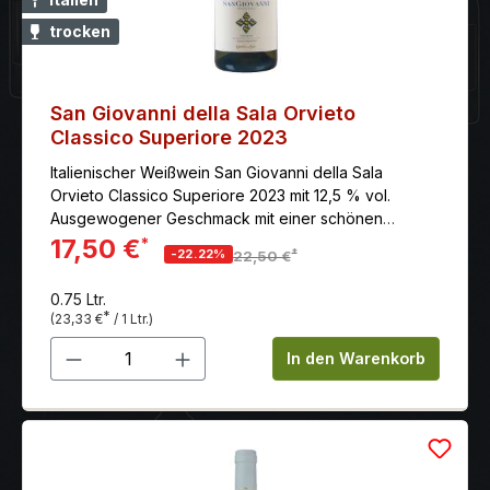
trocken
San Giovanni della Sala Orvieto
Classico Superiore 2023
Italienischer Weißwein San Giovanni della Sala
Orvieto Classico Superiore 2023 mit 12,5 % vol.
Ausgewogener Geschmack mit einer schönen
Harmonie von Struktur und Säure. Lebhaftes Finale
17,50 €
*
*
-22.22%
22,50 €
von guter Persistenz.
0.75 Ltr.
*
(23,33 €
/ 1 Ltr.)
Produkt Anzahl: Gib den gewünschten 
In den Warenkorb