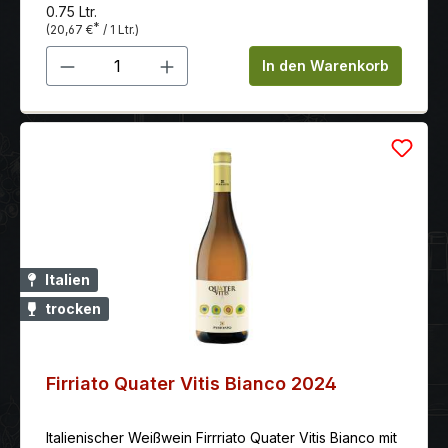
Vanille.
0.75 Ltr.
*
(20,67 €
/ 1 Ltr.)
Produkt Anzahl: Gib den gewünschten 
In den Warenkorb
Italien
trocken
Firriato Quater Vitis Bianco 2024
Italienischer Weißwein Firrriato Quater Vitis Bianco mit