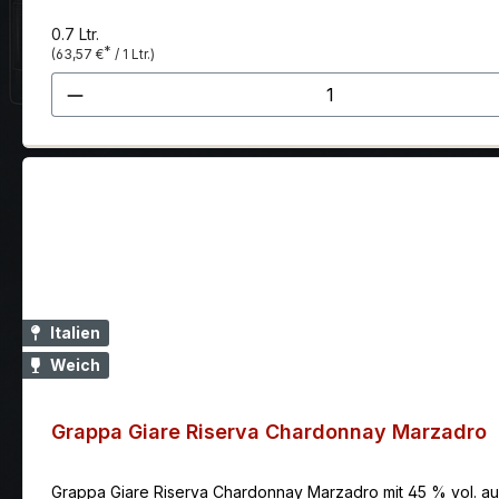
0.7 Ltr.
*
(63,57 €
/ 1 Ltr.)
Produkt Anzahl: Gib den gewünscht
Italien
Weich
Grappa Giare Riserva Chardonnay Marzadro
Grappa Giare Riserva Chardonnay Marzadro mit 45 % vol. au