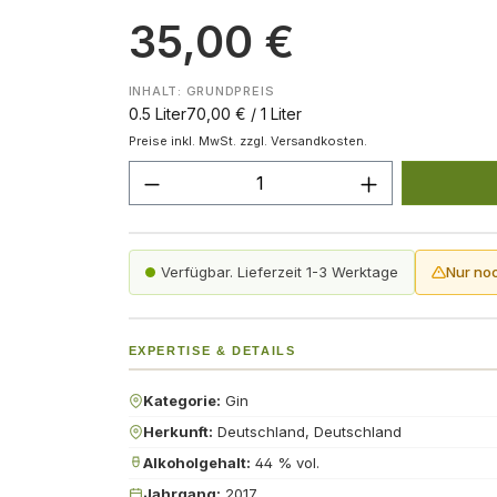
35,00 €
INHALT:
GRUNDPREIS
0.5 Liter
70,00 € / 1 Liter
Preise inkl. MwSt. zzgl. Versandkosten.
Produkt Anzahl: Gib den gew
Verfügbar. Lieferzeit 1-3 Werktage
Nur no
EXPERTISE & DETAILS
Kategorie:
Gin
Herkunft:
Deutschland, Deutschland
Alkoholgehalt:
44 % vol.
Jahrgang:
2017