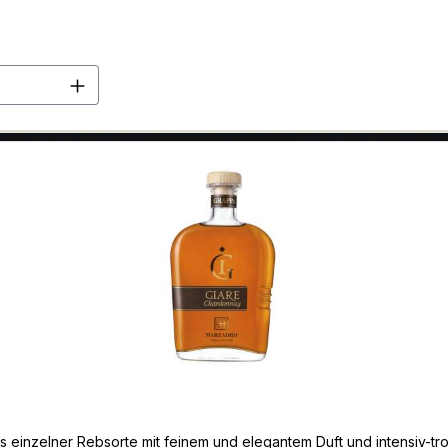
en Wert ein oder benutze die Schaltflä
s einzelner Rebsorte mit feinem und elegantem Duft und intensiv-