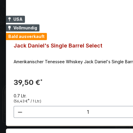
USA
Vollmundig
Bald ausverkauft
Jack Daniel's Single Barrel Select
Amerikanischer Tenessee Whiskey Jack Daniel's Single Barre
39,50 €
*
0.7 Ltr.
*
(56,43 €
/ 1 Ltr.)
Produkt Anzahl: Gib den gewünscht