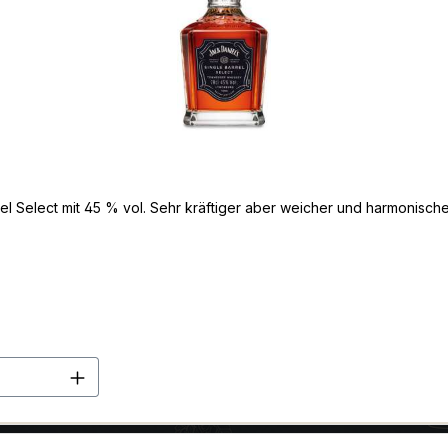
l Select mit 45 % vol. Sehr kräftiger aber weicher und harmonische
en Wert ein oder benutze die Schaltflä