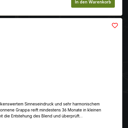
chen um die Anzahl zu erhöhen oder zu
In den Warenkorb
emerkenswertem Sinneseindruck und sehr harmonischem
wonnene Grappa reift mindestens 36 Monate in kleinen
it die Entstehung des Blend und überprüft