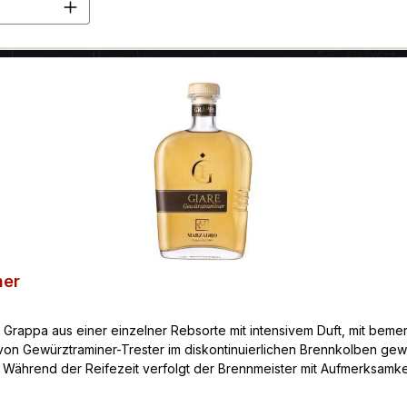
en Wert ein oder benutze die Schaltflä
ner
. Grappa aus einer einzelner Rebsorte mit intensivem Duft, mit b
von Gewürztraminer-Trester im diskontinuierlichen Brennkolben ge
Während der Reifezeit verfolgt der Brennmeister mit Aufmerksamke
chgewicht erreicht ist.