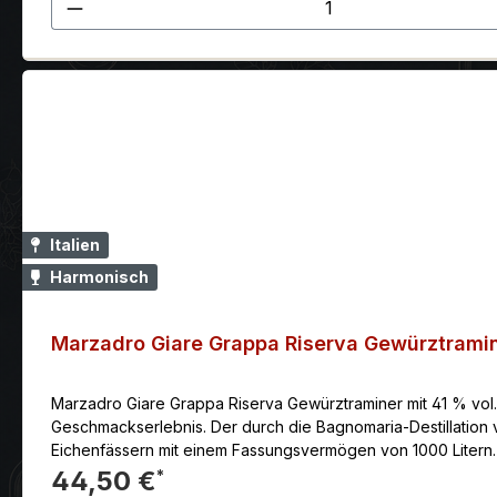
Produkt Anzahl: Gib den gewünscht
Italien
Harmonisch
Marzadro Giare Grappa Riserva Gewürztrami
Marzadro Giare Grappa Riserva Gewürztraminer mit 41 % vol
Geschmackserlebnis. Der durch die Bagnomaria-Destillation 
Eichenfässern mit einem Fassungsvermögen von 1000 Litern. 
Geschmacksrichtungen und Aromen, bis ein einzigartiges Glei
44,50 €
*