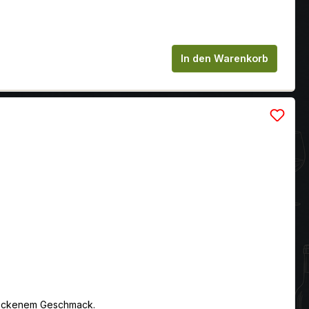
chen um die Anzahl zu erhöhen oder zu
In den Warenkorb
trockenem Geschmack.