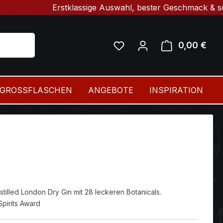
Erstklassige Auswahl, bester Geschmack & schnelle Li
0,00 €
Ware
GROSSFLASCHEN
ANGEBOTE
INSPIRATION
stilled London Dry Gin mit 28 leckeren Botanicals.
pirits Award