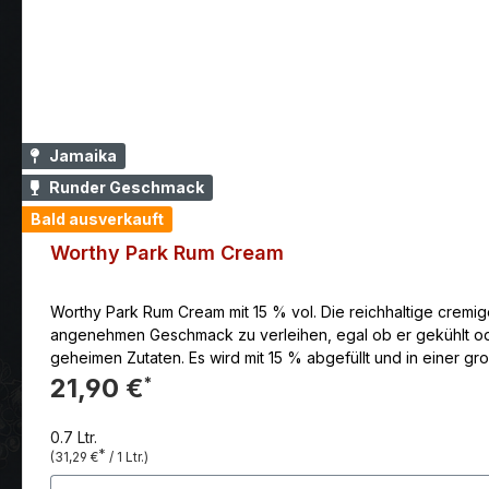
Jamaika
Runder Geschmack
Bald ausverkauft
Worthy Park Rum Cream
Worthy Park Rum Cream mit 15 % vol. Die reichhaltige cre
angenehmen Geschmack zu verleihen, egal ob er gekühlt od
geheimen Zutaten. Es wird mit 15 % abgefüllt und in einer großen, braunen, fast undurc
genießen. Er schmeckt köstlich als Drink „on the rocks“, al
21,90 €
*
einem Dessert.
0.7 Ltr.
*
(31,29 €
/ 1 Ltr.)