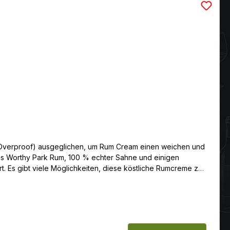
e Overproof) ausgeglichen, um Rum Cream einen weichen und
us Worthy Park Rum, 100 % echter Sahne und einigen
e zu
u einer heißen Tasse Kaffee oder sogar als Ergänzung zu