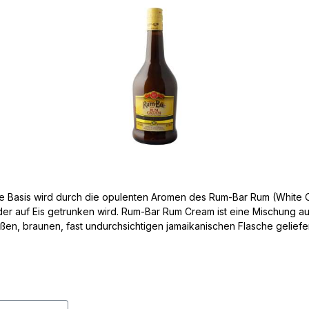
mige Basis wird durch die opulenten Aromen des Rum-Bar Rum (Whit
er auf Eis getrunken wird. Rum-Bar Rum Cream ist eine Mischung a
hsichtigen jamaikanischen Flasche geliefert. Es gibt viele Möglichkeiten, diese köstliche Rumcrem
s Aperitif nach dem Abendessen, jederzeit als perfekte Ergänzung z