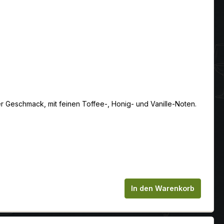
r Geschmack, mit feinen Toffee-, Honig- und Vanille-Noten.
chen um die Anzahl zu erhöhen oder zu
In den Warenkorb