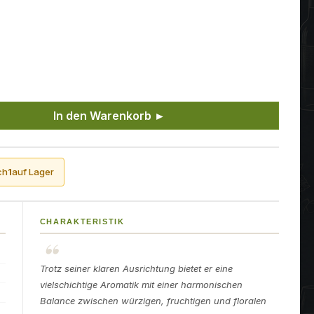
ünschten Wert ein oder benutze die Sch
In den Warenkorb ►
ch
1
auf Lager
CHARAKTERISTIK
Trotz seiner klaren Ausrichtung bietet er eine
vielschichtige Aromatik mit einer harmonischen
Balance zwischen würzigen, fruchtigen und floralen