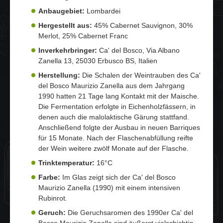
Anbaugebiet:
Lombardei
Hergestellt aus:
45% Cabernet Sauvignon, 30%
Merlot, 25% Cabernet Franc
Inverkehrbringer:
Ca' del Bosco, Via Albano
Zanella 13, 25030 Erbusco BS, Italien
Herstellung:
Die Schalen der Weintrauben des Ca'
del Bosco Maurizio Zanella aus dem Jahrgang
1990 hatten 21 Tage lang Kontakt mit der Maische.
Die Fermentation erfolgte in Eichenholzfässern, in
denen auch die malolaktische Gärung stattfand.
Anschließend folgte der Ausbau in neuen Barriques
für 15 Monate. Nach der Flaschenabfüllung reifte
der Wein weitere zwölf Monate auf der Flasche.
Trinktemperatur:
16°C
Farbe:
Im Glas zeigt sich der Ca' del Bosco
Maurizio Zanella (1990) mit einem intensiven
Rubinrot.
Geruch:
Die Geruchsaromen des 1990er Ca' del
Bosco Maurizio Zanella sind äußerst vielschichtig.