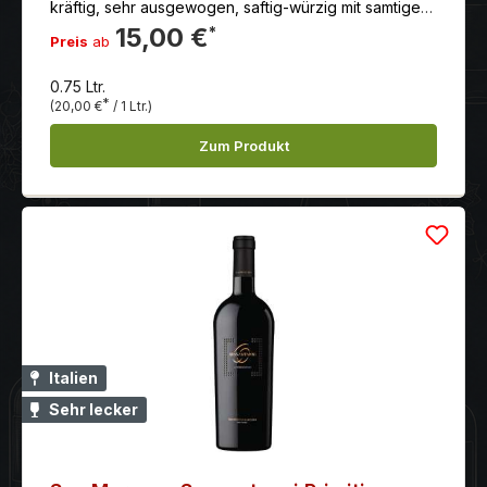
kräftig, sehr ausgewogen, saftig-würzig mit samtiger
Textur. Schöne Länge.
15,00 €
*
Preis
ab
0.75 Ltr.
*
(20,00 €
/ 1 Ltr.)
Zum Produkt
Italien
Sehr lecker