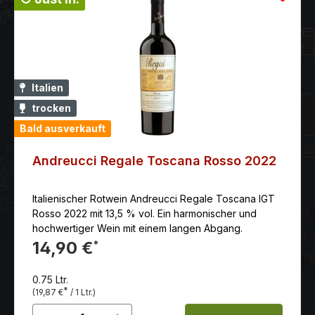
Flasche. Auszeichnung: Wine Enthusiast: 89 Punkte
(Jg. 08) Gambero Rosso: 2 Gläser (Jg. 07)
Italien
trocken
Bald ausverkauft
Andreucci Regale Toscana Rosso 2022
Italienischer Rotwein Andreucci Regale Toscana IGT
Rosso 2022 mit 13,5 % vol. Ein harmonischer und
hochwertiger Wein mit einem langen Abgang.
14,90 €
*
0.75 Ltr.
*
(19,87 €
/ 1 Ltr.)
Produkt Anzahl: Gib den gewünschten 