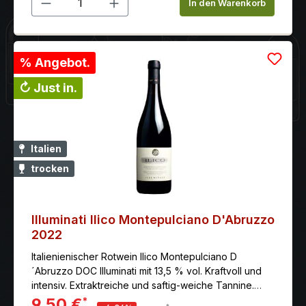
In den Warenkorb
% Angebot.
↻ Just in.
Italien
trocken
Illuminati Ilico Montepulciano D'Abruzzo
2022
Italienienischer Rotwein Ilico Montepulciano D
´Abruzzo DOC Illuminati mit 13,5 % vol. Kraftvoll und
intensiv. Extraktreiche und saftig-weiche Tannine.
Langer Abgang. Hier günstig online kaufen.
9,50 €
*