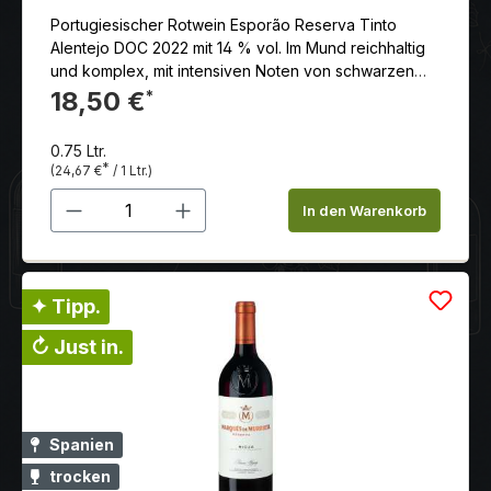
Portugiesischer Rotwein Esporão Reserva Tinto
Alentejo DOC 2022 mit 14 % vol. Im Mund reichhaltig
und komplex, mit intensiven Noten von schwarzen
Früchten und Gewürzen. Langer und anhaltender
18,50 €
*
Abgang.
0.75 Ltr.
*
(24,67 €
/ 1 Ltr.)
Produkt Anzahl: Gib den gewünschten 
In den Warenkorb
✦ Tipp.
↻ Just in.
Spanien
trocken