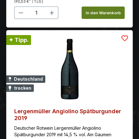
*
(90,53 €
/ 1 Ltr.)
Produkt Anzahl: Gib den gewünschten 
In den Warenkorb
✦ Tipp.
Deutschland
trocken
Lergenmüller Angiolino Spätburgunder
2019
Deutscher Rotwein Lergenmüller Angiolino
Spätburgunder 2019 mit 14,5 % vol. Am Gaumen