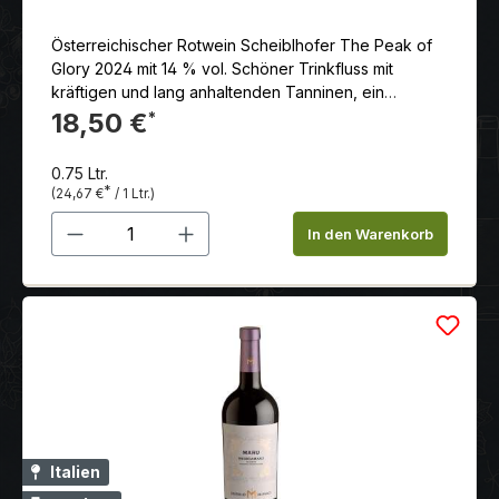
Österreichischer Rotwein Scheiblhofer The Peak of
Glory 2024 mit 14 % vol. Schöner Trinkfluss mit
kräftigen und lang anhaltenden Tanninen, ein
vielseitiger Speisenbegleiter, moderner Stil.
18,50 €
*
0.75 Ltr.
*
(24,67 €
/ 1 Ltr.)
Produkt Anzahl: Gib den gewünschten 
In den Warenkorb
Italien