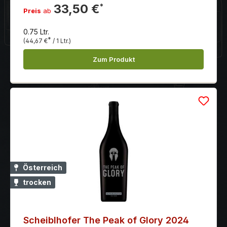
33,50 €
*
Preis
ab
0.75 Ltr.
*
(44,67 €
/ 1 Ltr.)
Zum Produkt
Österreich
trocken
Scheiblhofer The Peak of Glory 2024