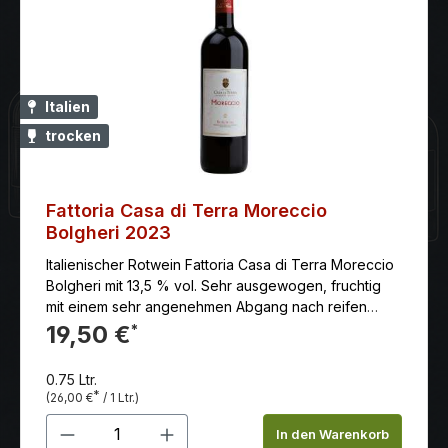
Italien
trocken
Fattoria Casa di Terra Moreccio
Bolgheri 2023
Italienischer Rotwein Fattoria Casa di Terra Moreccio
Bolgheri mit 13,5 % vol. Sehr ausgewogen, fruchtig
mit einem sehr angenehmen Abgang nach reifen
roten Beeren.
19,50 €
*
0.75 Ltr.
*
(26,00 €
/ 1 Ltr.)
Produkt Anzahl: Gib den gewünschten 
In den Warenkorb