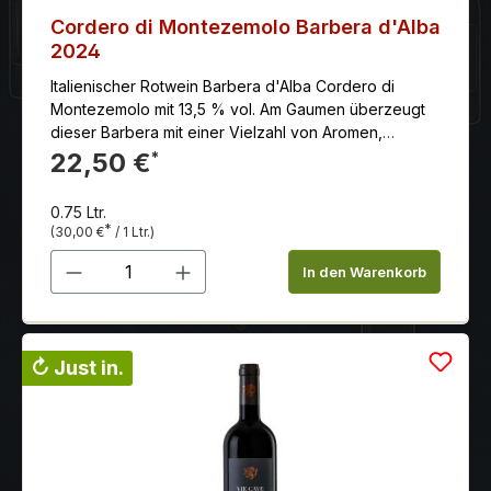
Cordero di Montezemolo Barbera d'Alba
2024
Italienischer Rotwein Barbera d'Alba Cordero di
Montezemolo mit 13,5 % vol. Am Gaumen überzeugt
dieser Barbera mit einer Vielzahl von Aromen,
eingebunden in warme, weiche Tannine.
22,50 €
*
0.75 Ltr.
*
(30,00 €
/ 1 Ltr.)
Produkt Anzahl: Gib den gewünschten 
In den Warenkorb
↻ Just in.