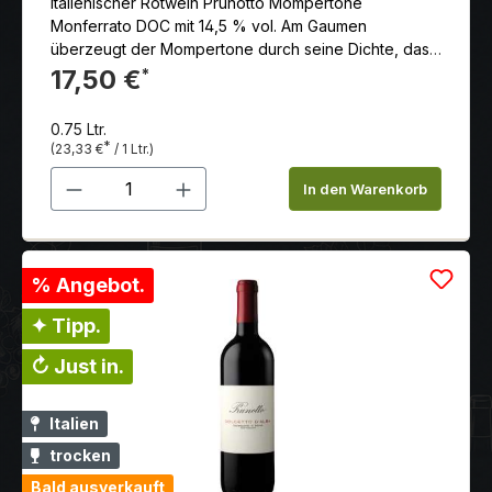
Italienischer Rotwein Prunotto Mompertone
Monferrato DOC mit 14,5 % vol. Am Gaumen
überzeugt der Mompertone durch seine Dichte, das
sanfte Tannin, Eleganz und gute und geschmackvolle
17,50 €
*
Länge.
0.75 Ltr.
*
(23,33 €
/ 1 Ltr.)
Produkt Anzahl: Gib den gewünschten 
In den Warenkorb
% Angebot.
✦ Tipp.
↻ Just in.
Italien
trocken
Bald ausverkauft