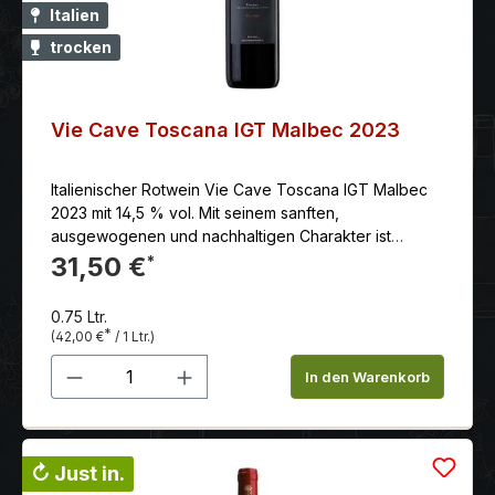
Italien
trocken
Vie Cave Toscana IGT Malbec 2023
Italienischer Rotwein Vie Cave Toscana IGT Malbec
2023 mit 14,5 % vol. Mit seinem sanften,
ausgewogenen und nachhaltigen Charakter ist
er bereits jetzt ein Trinkgenuss und wird auch in ein
31,50 €
*
paar Jahren noch viel Freude
bereiten.Serviervorschlag: Ausgezeichnet zu
0.75 Ltr.
kräftiger Pasta Salciccia.Serviertemperatur: 16.00
*
(42,00 €
/ 1 Ltr.)
°CAlkoholgehalt: 14.00 %schon trinkbar: sehr
Produkt Anzahl: Gib den gewünschten 
gutvorher öffnen: 1 std.lagerungsfähig bis (mind.):
In den Warenkorb
2029
↻ Just in.