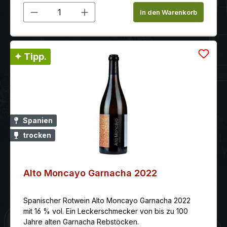
Produkt Anzahl: Gib den gewünschten 
In den Warenkorb
✦ Tipp.
Spanien
trocken
Alto Moncayo Garnacha 2022
Spanischer Rotwein Alto Moncayo Garnacha 2022
mit 16 % vol. Ein Leckerschmecker von bis zu 100
Jahre alten Garnacha Rebstöcken.