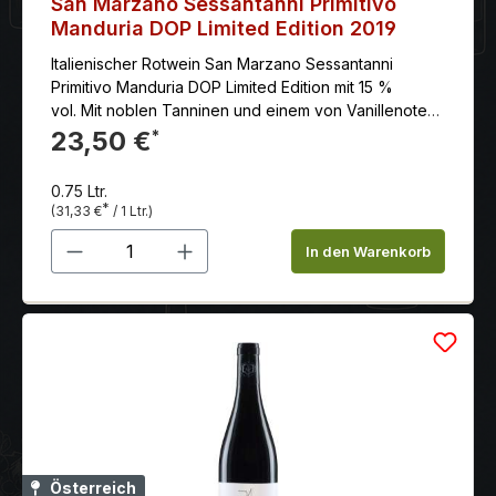
San Marzano Sessantanni Primitivo
Manduria DOP Limited Edition 2019
Italienischer Rotwein San Marzano Sessantanni
Primitivo Manduria DOP Limited Edition mit 15 %
vol. Mit noblen Tanninen und einem von Vanillenoten
begleiteten langem Abgang.
23,50 €
*
0.75 Ltr.
*
(31,33 €
/ 1 Ltr.)
Produkt Anzahl: Gib den gewünschten 
In den Warenkorb
Österreich