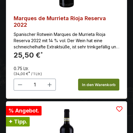
Marques de Murrieta Rioja Reserva
2022
Spanischer Rotwein Marques de Murrieta Rioja
Reserva 2022 mit 14 % vol. Der Wein hat eine
schmeichelhafte Extraktsüße, ist sehr trinkgefällig und
hat einen langen und süßen Abgang.
25,50 €
*
0.75 Ltr.
*
(34,00 €
/ 1 Ltr.)
Produkt Anzahl: Gib den gewünschten 
In den Warenkorb
% Angebot.
✦ Tipp.