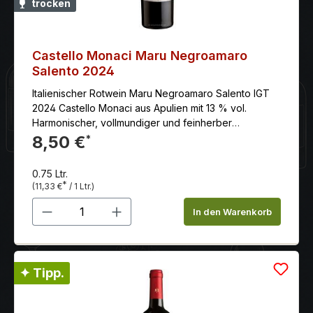
trocken
Castello Monaci Maru Negroamaro
Salento 2024
Italienischer Rotwein Maru Negroamaro Salento IGT
2024 Castello Monaci aus Apulien mit 13 % vol.
Harmonischer, vollmundiger und feinherber
Negroamaro mit angenehmer, runder Geschmack und
8,50 €
*
ausgezeichneter Struktur.
0.75 Ltr.
*
(11,33 €
/ 1 Ltr.)
Produkt Anzahl: Gib den gewünschten 
In den Warenkorb
✦ Tipp.