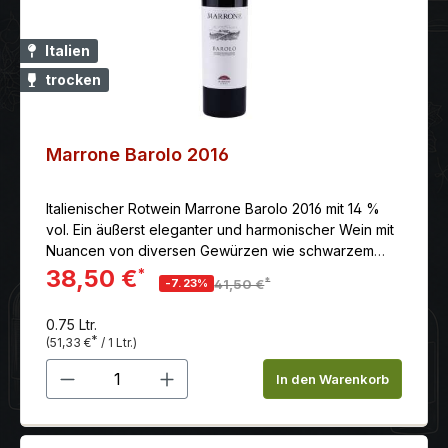
Italien
trocken
Marrone Barolo 2016
Italienischer Rotwein Marrone Barolo 2016 mit 14 %
vol. Ein äußerst eleganter und harmonischer Wein mit
Nuancen von diversen Gewürzen wie schwarzem
Pfeffer und Trüffel.
38,50 €
*
*
-7.23%
41,50 €
0.75 Ltr.
*
(51,33 €
/ 1 Ltr.)
Produkt Anzahl: Gib den gewünschten 
In den Warenkorb