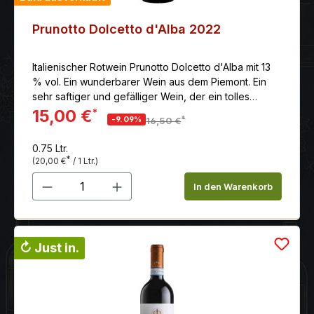
Prunotto Dolcetto d'Alba 2022
Italienischer Rotwein Prunotto Dolcetto d'Alba mit 13
% vol. Ein wunderbarer Wein aus dem Piemont. Ein
sehr saftiger und gefälliger Wein, der ein tolles
Gleichgewicht zwischen Frucht, Säure, Mineralität und
15,00 €
*
*
-9.09%
16,50 €
Frische bietet.
0.75 Ltr.
*
(20,00 €
/ 1 Ltr.)
Produkt Anzahl: Gib den gewünschten 
In den Warenkorb
↻ Just in.