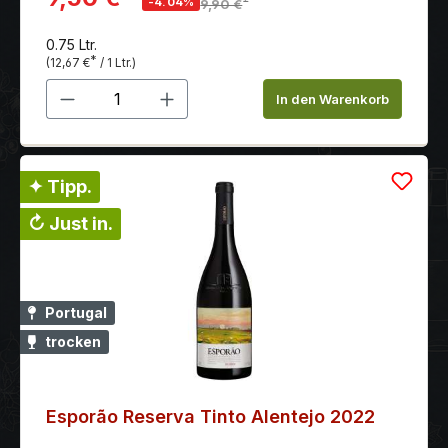
*
-4.04%
9,90 €
0.75 Ltr.
*
(12,67 €
/ 1 Ltr.)
Produkt Anzahl: Gib den gewünschten 
In den Warenkorb
✦ Tipp.
↻ Just in.
Portugal
trocken
Esporão Reserva Tinto Alentejo 2022