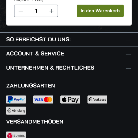
Produkt Anzahl: Gib den gewünschten 
In den Warenkorb
SO ERREICHST DU UNS:
ACCOUNT & SERVICE
UNTERNEHMEN & RECHTLICHES
ZAHLUNGSARTEN
VERSANDMETHODEN