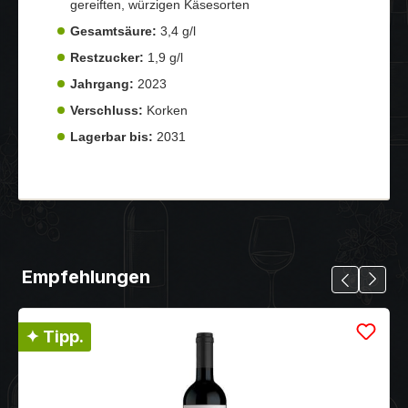
gereiften, würzigen Käsesorten
Gesamtsäure:
3,4 g/l
Restzucker:
1,9 g/l
Jahrgang:
2023
Verschluss:
Korken
Lagerbar bis:
2031
Empfehlungen
✦ Tipp.