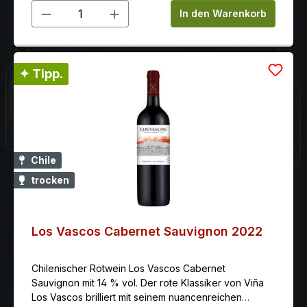
Produkt Anzahl: Gib den gewünschten 
Malbec ist eine Pracht! Auch hier ist die Handlese der
In den Warenkorb
Trauben Pflicht. Im Duft klingen Kräuter, Brombeeren,
Cassis, Veilchen und Leder an.Im Gaumen vollmundig,
rund und sehr trinkgefällig. Serviervorschlag: Ideal zu
Pasta an schweren Saucen, Pizza, dunkles Fleisch
✦ Tipp.
gebraten und gegrillt, Fleisch an schweren Saucen,
Geräuchertem, sowie zu mittelkräftigem Käse.
Serviertemperatur: 16.00 °C
Verschlussart: Schraubverschluss
Chile
trocken
Los Vascos Cabernet Sauvignon 2022
Chilenischer Rotwein Los Vascos Cabernet
Sauvignon mit 14 % vol. Der rote Klassiker von Viña
Los Vascos brilliert mit seinem nuancenreichen