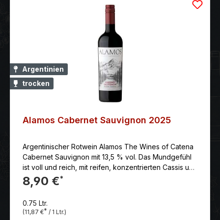
Argentinien
trocken
Alamos Cabernet Sauvignon 2025
Argentinischer Rotwein Alamos The Wines of Catena
Cabernet Sauvignon mit 13,5 % vol. Das Mundgefühl
ist voll und reich, mit reifen, konzentrierten Cassis und
Himbeer Noten und einem Hauch von Schokolade
8,90 €
*
und süße Gewürzen. Der Abgang zeigt reifen,
seidigen Tanninen. Erzeuger: Alamos
0.75 Ltr.
Land: Argentinien Anbaugebiet: Mendoza
*
(11,87 €
/ 1 Ltr.)
Rebsorten: Malbec: 100% Beschreibung: Alamos