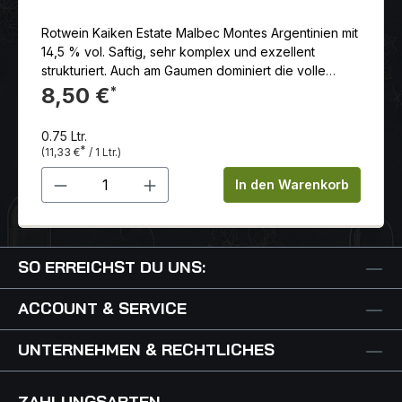
Rotwein Kaiken Estate Malbec Montes Argentinien mit
14,5 % vol. Saftig, sehr komplex und exzellent
strukturiert. Auch am Gaumen dominiert die volle
Frucht, gestützt von reifem Tannin, welches ein
8,50 €
*
herzhaftes, endlos langes Finale begleiten.
0.75 Ltr.
*
(11,33 €
/ 1 Ltr.)
Produkt Anzahl: Gib den gewünschten 
In den Warenkorb
SO ERREICHST DU UNS:
ACCOUNT & SERVICE
UNTERNEHMEN & RECHTLICHES
ZAHLUNGSARTEN