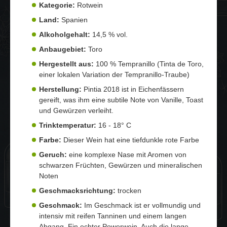
Kategorie:
Rotwein
Land:
Spanien
Alkoholgehalt:
14,5 % vol.
Anbaugebiet:
Toro
Hergestellt aus:
100 % Tempranillo (Tinta de Toro,
einer lokalen Variation der Tempranillo-Traube)
Herstellung:
Pintia 2018 ist in Eichenfässern
gereift, was ihm eine subtile Note von Vanille, Toast
und Gewürzen verleiht.
Trinktemperatur:
16 - 18° C
Farbe:
Dieser Wein hat eine tiefdunkle rote Farbe
Geruch:
eine komplexe Nase mit Aromen von
schwarzen Früchten, Gewürzen und mineralischen
Noten
Geschmacksrichtung:
trocken
Geschmack:
Im Geschmack ist er vollmundig und
intensiv mit reifen Tanninen und einem langen
Abgang. Ein echter Powerwein. Auch die lange