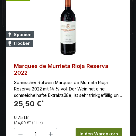
Spanien
trocken
Marques de Murrieta Rioja Reserva
2022
Spanischer Rotwein Marques de Murrieta Rioja
Reserva 2022 mit 14 % vol. Der Wein hat eine
schmeichelhafte Extraktsüße, ist sehr trinkgefällig und
hat einen langen und süßen Abgang.
25,50 €
*
0.75 Ltr.
*
(34,00 €
/ 1 Ltr.)
Produkt Anzahl: Gib den gewünschten 
In den Warenkorb