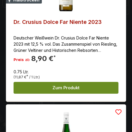
Dr. Crusius Dolce Far Niente 2023
Deutscher Weißwein Dr. Crusius Dolce Far Niente
2023 mit 12,5 % vol. Das Zusammenspiel von Riesling,
Grüner Veltiner und Historischen Rebsorten
vereinbart die Frucht von Aprikose und
8,90 €
*
Preis
ab
Holunderblüten mit einer beschwingten Frische
0.75 Ltr.
*
(11,87 €
/ 1 Ltr.)
Zum Produkt