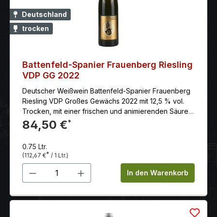
Deutschland
trocken
Battenfeld-Spanier Frauenberg Riesling
VDP GG 2022
Deutscher Weißwein Battenfeld-Spanier Frauenberg
Riesling VDP Großes Gewächs 2022 mit 12,5 % vol.
Trocken, mit einer frischen und animierenden Säure.
Er hat einen prägnant mineralischen Körper, hohes
84,50 €
*
Volumen und eine lange Länge.
0.75 Ltr.
*
(112,67 €
/ 1 Ltr.)
Produkt Anzahl: Gib den gewünschten 
In den Warenkorb