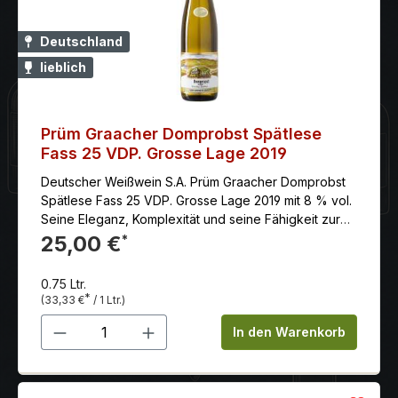
Deutschland
lieblich
Prüm Graacher Domprobst Spätlese
Fass 25 VDP. Grosse Lage 2019
Deutscher Weißwein S.A. Prüm Graacher Domprobst
Spätlese Fass 25 VDP. Grosse Lage 2019 mit 8 % vol.
Seine Eleganz, Komplexität und seine Fähigkeit zur
Alterung machen ihn zu einem wahren Schatz für
25,00 €
*
jeden Weinkenner.
0.75 Ltr.
*
(33,33 €
/ 1 Ltr.)
Produkt Anzahl: Gib den gewünschten 
In den Warenkorb