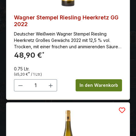
Wagner Stempel Riesling Heerkretz GG
2022
Deutscher Weißwein Wagner Stempel Riesling
Heerkretz Großes Gewächs 2022 mit 12,5 % vol.
Trocken, mit einer frischen und animierenden Säure.
Er hat einen prägnant mineralischen Körper, hohes
48,90 €
*
Volumen und eine große Länge.
0.75 Ltr.
*
(65,20 €
/ 1 Ltr.)
Produkt Anzahl: Gib den gewünschten 
In den Warenkorb