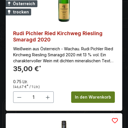
Österreich
trocken
Rudi Pichler Ried Kirchweg Riesling
Smaragd 2020
Weißwein aus Österreich - Wachau. Rudi Pichler Ried
Kirchweg Riesling Smaragd 2020 mit 13 % vol. Ein
charaktervoller Wein mit dichten mineralischen Textur
und feinen Fruchtaromen.
35,00 €
*
0.75 Ltr.
*
(46,67 €
/ 1 Ltr.)
Produkt Anzahl: Gib den gewünschten 
In den Warenkorb