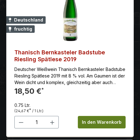
Deutschland
fruchtig
Thanisch Bernkasteler Badstube
Riesling Spätlese 2019
Deutscher Weißwein Thanisch Bernkasteler Badstube
Riesling Spätlese 2019 mit 8 % vol. Am Gaumen ist der
Wein dicht und komplex, gleichzeitig aber auch
elegant und leichtfüßig. Er bietet ein intensives
18,50 €
*
Geschmackserlebnis, das lange anhält.
0.75 Ltr.
*
(24,67 €
/ 1 Ltr.)
Produkt Anzahl: Gib den gewünschten 
In den Warenkorb