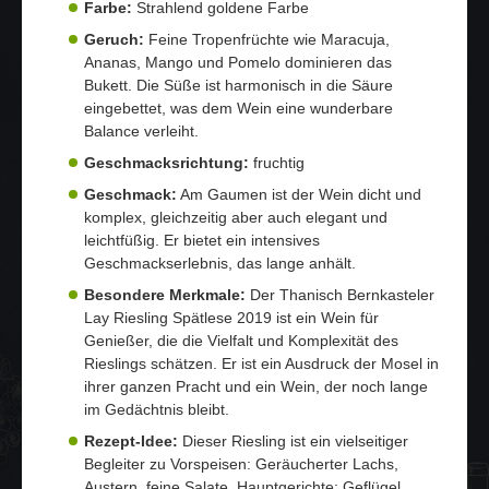
Farbe:
Strahlend goldene Farbe
Geruch:
Feine Tropenfrüchte wie Maracuja,
Ananas, Mango und Pomelo dominieren das
Bukett. Die Süße ist harmonisch in die Säure
eingebettet, was dem Wein eine wunderbare
Balance verleiht.
Geschmacksrichtung:
fruchtig
Geschmack:
Am Gaumen ist der Wein dicht und
komplex, gleichzeitig aber auch elegant und
leichtfüßig. Er bietet ein intensives
Geschmackserlebnis, das lange anhält.
Besondere Merkmale:
Der Thanisch Bernkasteler
Lay Riesling Spätlese 2019 ist ein Wein für
Genießer, die die Vielfalt und Komplexität des
Rieslings schätzen. Er ist ein Ausdruck der Mosel in
ihrer ganzen Pracht und ein Wein, der noch lange
im Gedächtnis bleibt.
Rezept-Idee:
Dieser Riesling ist ein vielseitiger
Begleiter zu Vorspeisen: Geräucherter Lachs,
Austern, feine Salate. Hauptgerichte: Geflügel,