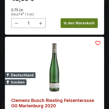
0.75 Ltr.
*
(64,67 €
/ 1 Ltr.)
Produkt Anzahl: Gib den gewünschten 
In den Warenkorb
Deutschland
trocken
Clemens Busch Riesling Felsenterasse
GG Marienburg 2020