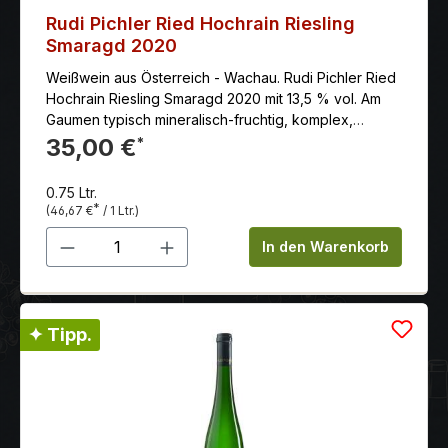
Weinbergslagen Deutschlands. 100% ökologisch und
Rudi Pichler Ried Hochrain Riesling
vegan. Mit seiner cremigen Straffheit passt der
Smaragd 2020
SCHÖNHELL RIESLING gut zu Gerichten wie Reh,
Weißwein aus Österreich - Wachau. Rudi Pichler Ried
Kalbsragout oder einem Pilzrisotto.
Hochrain Riesling Smaragd 2020 mit 13,5 % vol. Am
Gaumen typisch mineralisch-fruchtig, komplex,
ausgewogen, dicht und lang
35,00 €
*
0.75 Ltr.
*
(46,67 €
/ 1 Ltr.)
Produkt Anzahl: Gib den gewünschten 
In den Warenkorb
✦ Tipp.