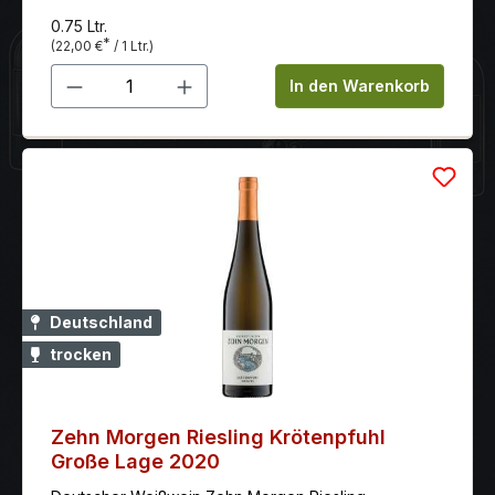
und ist präsent mit einer klaren mineralischen
0.75 Ltr.
Komponente, die für Energie und Spiel sorgt. Neben
*
(22,00 €
/ 1 Ltr.)
der knackigen Frucht finden sich würzige Elemente,
Produkt Anzahl: Gib den gewünschten 
die ein wenig an Curry erinnern. Schließlich sorgt eine
In den Warenkorb
leichte Salzigkeit für Trinkfluss.
Deutschland
trocken
Zehn Morgen Riesling Krötenpfuhl
Große Lage 2020