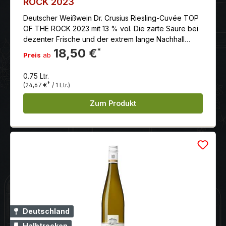
ROCK 2023
Deutscher Weißwein Dr. Crusius Riesling-Cuvée TOP
OF THE ROCK 2023 mit 13 % vol. Die zarte Säure bei
dezenter Frische und der extrem lange Nachhall
machen TOP OF THE ROCK zu einem köstlichen Glas
18,50 €
*
Preis
ab
Wein zum Genießen oder zum perfekten Begleiter
Ihrer Lieblingsspeise
0.75 Ltr.
*
(24,67 €
/ 1 Ltr.)
Zum Produkt
Deutschland
Halbtrocken