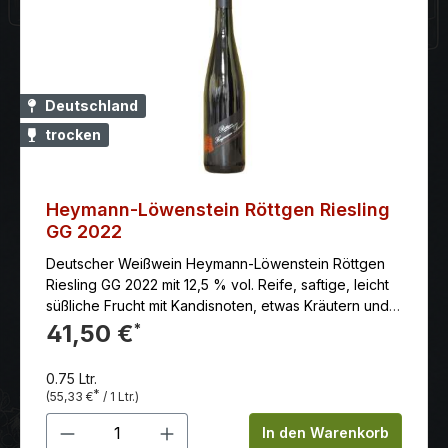
Deutschland
trocken
Heymann-Löwenstein Röttgen Riesling
GG 2022
Deutscher Weißwein Heymann-Löwenstein Röttgen
Riesling GG 2022 mit 12,5 % vol. Reife, saftige, leicht
süßliche Frucht mit Kandisnoten, etwas Kräutern und
kandiert-floralen Tönen, sehr feine, lebendige Säure,
41,50 €
*
ein Hauch Gerbstoff, gute Substanz und
Nachhaltigkeit, dunkelbeerige Anklänge, herbe
0.75 Ltr.
nussige Töne, erdige Mineralik, sehr guter, fester,
*
(55,33 €
/ 1 Ltr.)
saftiger und kräuterig-würziger Abgang
Produkt Anzahl: Gib den gewünschten 
In den Warenkorb