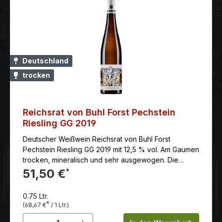
Deutschland
trocken
Reichsrat von Buhl Forst Pechstein
Riesling GG 2019
Deutscher Weißwein Reichsrat von Buhl Forst
Pechstein Riesling GG 2019 mit 12,5 % vol. Am Gaumen
trocken, mineralisch und sehr ausgewogen. Die
Säure ist lebendig und verleiht dem Wein Frische und
51,50 €
*
Länge.
0.75 Ltr.
*
(68,67 €
/ 1 Ltr.)
Produkt Anzahl: Gib den gewünschten 