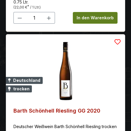
Voraussetzungen für eine große Rieslinglage.
0.75 Ltr.
*
(22,00 €
/ 1 Ltr.)
Produkt Anzahl: Gib den gewünschten 
In den Warenkorb
Deutschland
trocken
Barth Schönhell Riesling GG 2020
Deutscher Weißwein Barth Schönhell Riesling trocken