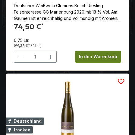
Deutscher Weißwein Clemens Busch Riesling
Felsenterasse GG Marienburg 2020 mit 13 % Vol. Am
Gaumen ist er reichhaltig und vollmundig mit Aromen
von Limettenschale, Zitrone, Apfel und Mineralien.
74,50 €
*
Der Wein hat einen langen, anhaltenden Abgang.
0.75 Ltr.
*
(99,33 €
/ 1 Ltr.)
Produkt Anzahl: Gib den gewünschten 
In den Warenkorb
Deutschland
trocken