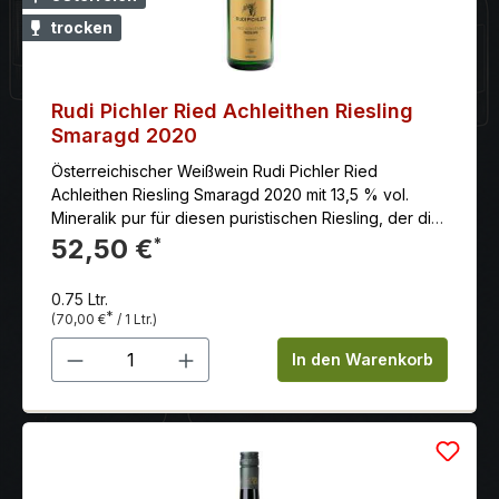
trocken
Rudi Pichler Ried Achleithen Riesling
Smaragd 2020
Österreichischer Weißwein Rudi Pichler Ried
Achleithen Riesling Smaragd 2020 mit 13,5 % vol.
Mineralik pur für diesen puristischen Riesling, der die
Authentizität und Identität eines Weines bestens
52,50 €
*
darstellt.
0.75 Ltr.
*
(70,00 €
/ 1 Ltr.)
Produkt Anzahl: Gib den gewünschten 
In den Warenkorb