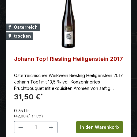
Österreich
trocken
Johann Topf Riesling Heiligenstein 2017
Österreichischer Weißwein Riesling Heiligenstein 2017
Johann Topf mit 13,5 % vol. Konzentriertes
Fruchtbouquet mit exquisiten Aromen von saftig
gereiften Aprikosen Geschmack: mächtig mit
31,50 €
*
kraftvoller Fülle und beeindruckender Tiefe am
Gaumen, die frische Säure ist exzellent eingebunden,
0.75 Ltr.
enorm langlebig mit beeindruckendem Potenzial - ein
*
(42,00 €
/ 1 Ltr.)
wahres Kunstwerk von einem Wein, der die ganze
Produkt Anzahl: Gib den gewünschten 
Größe seiner Herkunft widerspiegelt!
In den Warenkorb
Serviervorschlag: zu edlen Fischgerichten und