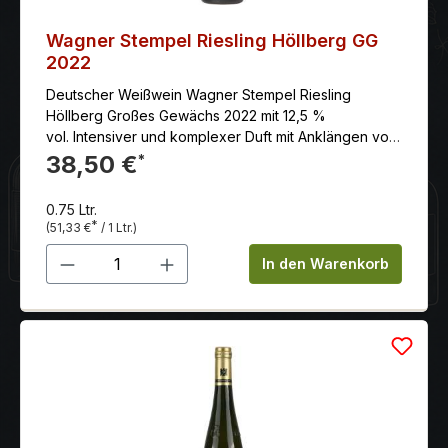
Wagner Stempel Riesling Höllberg GG
2022
Deutscher Weißwein Wagner Stempel Riesling
Höllberg Großes Gewächs 2022 mit 12,5 %
vol. Intensiver und komplexer Duft mit Anklängen von
Pfirsich, Aprikose und Mango, unterlegt mit floralen
38,50 €
*
Noten von Jasmin und Akazie
0.75 Ltr.
*
(51,33 €
/ 1 Ltr.)
Produkt Anzahl: Gib den gewünschten 
In den Warenkorb