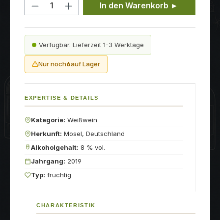
Produkt Anzahl: Gib den gewünschten
In den Warenkorb ►
Verfügbar. Lieferzeit 1-3 Werktage
Nur noch
6
auf Lager
EXPERTISE & DETAILS
Kategorie:
Weißwein
Herkunft:
Mosel, Deutschland
Alkoholgehalt:
8 % vol.
Jahrgang:
2019
Typ:
fruchtig
CHARAKTERISTIK