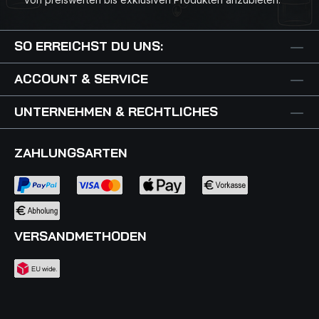
und fruchtige Aromen von schwarzen Kirschen,
Schokolade und Lakritz; markante Frucht, weiches
Tannin, geschmeidig, beinahe elegant. Empfehlung:
SO ERREICHST DU UNS:
Ideal bei 14 Grad Celsius zu luftgetrocknetem
Schinken, Geflügelpasteten, pikanten Gemüsekuchen
ACCOUNT & SERVICE
und Nudelgerichten. Wir empfehlen, diesen Wein bis
2009 zu trinken.
UNTERNEHMEN & RECHTLICHES
ZAHLUNGSARTEN
VERSANDMETHODEN