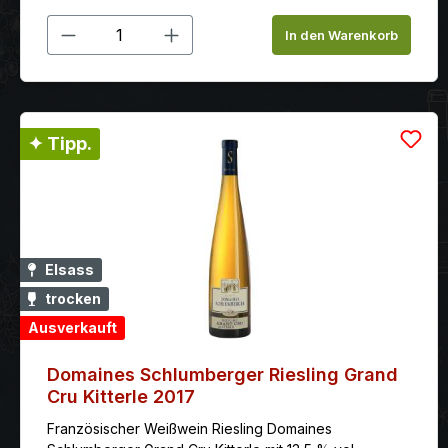
Produkt Anzahl: Gib den gewünschten
In den Warenkorb
✦ Tipp.
Elsass
trocken
Ausverkauft
Domaines Schlumberger Riesling Grand
Cru Kitterle 2017
Französischer Weißwein Riesling Domaines