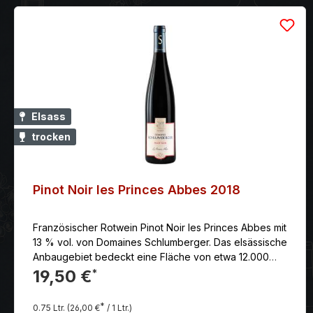
Elsass
trocken
Pinot Noir les Princes Abbes 2018
Französischer Rotwein Pinot Noir les Princes Abbes mit
13 % vol. von Domaines Schlumberger. Das elsässische
Anbaugebiet bedeckt eine Fläche von etwa 12.000
Hektar, entlang der Südostflanken der Vogesen,
19,50 €
*
gegenüber dem badischen Kaiserstuhl am Rhein.
Klassifizierung: "Appellation Alsace Contrôlée"
*
0.75 Ltr.
(26,00 €
/ 1 Ltr.)