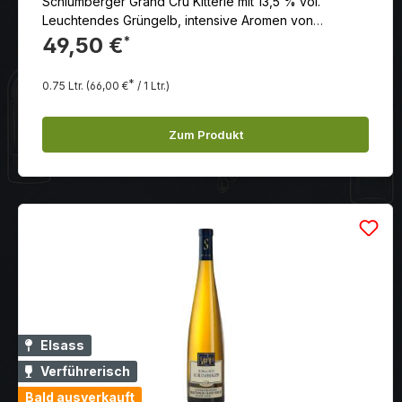
Schlumberger Grand Cru Kitterle mit 13,5 % vol.
Leuchtendes Grüngelb, intensive Aromen von
getrockneten Aprikosen, Anklänge von Rauch und
49,50 €
*
mineralischen Noten; zartsaftig, lebendige Fruchtfülle,
lebendige Säurestruktur, ausgewogen.
*
0.75 Ltr.
(66,00 €
/ 1 Ltr.)
Zum Produkt
Elsass
Verführerisch
Bald ausverkauft