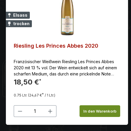
Elsass
trocken
Riesling Les Princes Abbes 2020
Französischer Weißwein Riesling Les Princes Abbes
2020 mit 13 % vol. Der Wein entwickelt sich auf einem
scharfen Medium, das durch eine prickelnde Note
gekennzeichnet ist.
18,50 €
*
*
0.75 Ltr.
(24,67 €
/ 1 Ltr.)
Produkt Anzahl: Gib den gewünschten
In den Warenkorb