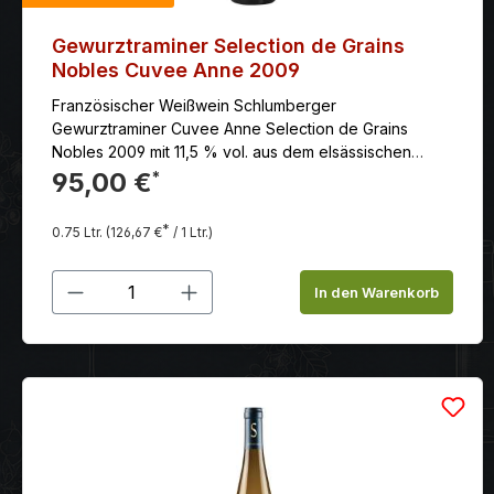
Gewurztraminer Selection de Grains
Nobles Cuvee Anne 2009
Französischer Weißwein Schlumberger
Gewurztraminer Cuvee Anne Selection de Grains
Nobles 2009 mit 11,5 % vol. aus dem elsässischen
Anbaugebiet.
95,00 €
*
*
0.75 Ltr.
(126,67 €
/ 1 Ltr.)
Produkt Anzahl: Gib den gewünschten
In den Warenkorb