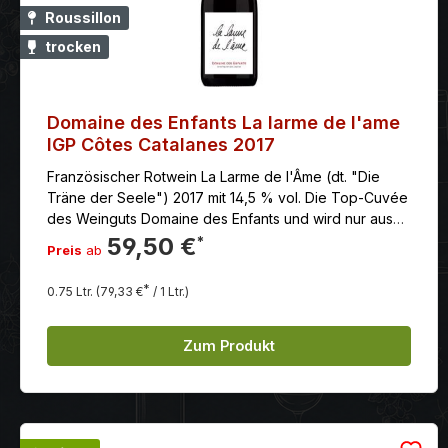
Roussillon
trocken
Domaine des Enfants La larme de l'ame
IGP Côtes Catalanes 2017
Französischer Rotwein La Larme de l'Âme (dt. "Die
Träne der Seele") 2017 mit 14,5 % vol. Die Top-Cuvée
des Weinguts Domaine des Enfants und wird nur aus
den besten und ältesten Reben der Domaine
59,50 €
*
Preis
ab
hergestellt.
*
0.75 Ltr.
(79,33 €
/ 1 Ltr.)
Zum Produkt