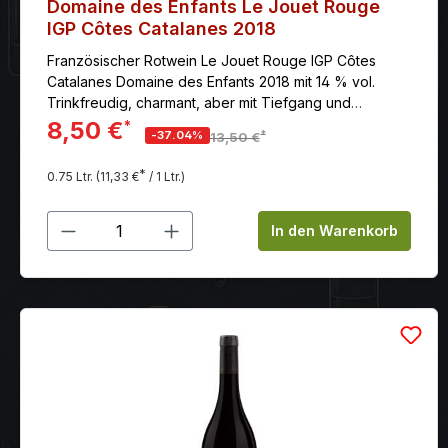
Domaine des Enfants Le Jouet Rouge
IGP Côtes Catalanes 2018
Französischer Rotwein Le Jouet Rouge IGP Côtes
Catalanes Domaine des Enfants 2018 mit 14 % vol.
Trinkfreudig, charmant, aber mit Tiefgang und
Komplexität
8,50 €
*
*
-37.04%
13,50 €
*
0.75 Ltr.
(11,33 €
/ 1 Ltr.)
Produkt Anzahl: Gib den gewünschten
In den Warenkorb