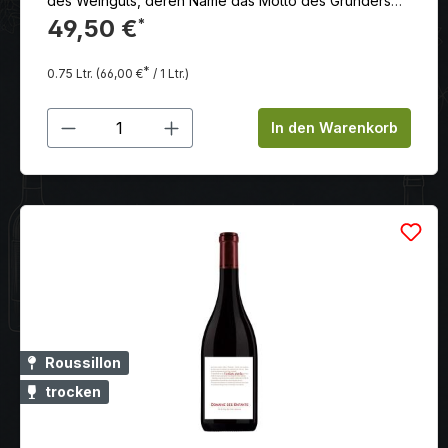
des Weinguts, deren Name das Motto des Gründers
Marcel Bühler widerspiegelt
49,50 €
*
*
0.75 Ltr.
(66,00 €
/ 1 Ltr.)
Produkt Anzahl: Gib den gewünschten
In den Warenkorb
Roussillon
trocken