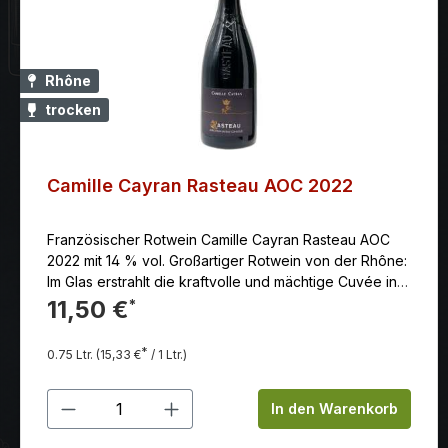
Rhône
trocken
Camille Cayran Rasteau AOC 2022
Französischer Rotwein Camille Cayran Rasteau AOC
2022 mit 14 % vol. Großartiger Rotwein von der Rhône:
Im Glas erstrahlt die kraftvolle und mächtige Cuvée in
wundervollem Karminrot. In der Nase dominieren
11,50 €
*
würzige Noten und Aromen von schwarzen Oliven, die
subtil von roter Beerenfrucht untermalt werden. Am
*
0.75 Ltr.
(15,33 €
/ 1 Ltr.)
Gaumen wiederholen sich die würzigen Noten der
Nase. Körperreich mit präsenten, weichen Tanninen.
Produkt Anzahl: Gib den gewünschten
Ein wahres Gourmet-Erlebnis in Kombination mit
In den Warenkorb
Rindersteak und Morchelsauce, Salat mit Geflügelleber