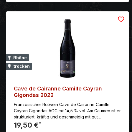
oder deftigen Fleischgerichten mit Lamm und Wild. Aus
den Rebsorten: Grenache, Syrah, Mourvèdre
Rhône
trocken
Cave de Cairanne Camille Cayran
Gigondas 2022
Französischer Rotwein Cave de Cairanne Camille
Cayran Gigondas AOC mit 14,5 % vol. Am Gaumen ist er
strukturiert, kräftig und geschmeidig mit gut
eingebundenen Tanninen. Intensiv fruchtige
19,50 €
*
Kirscharomen kommen im langen Abgang gut zur