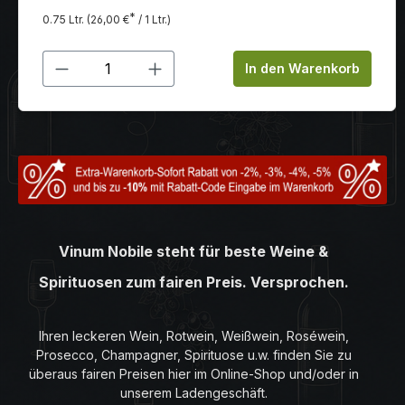
Geltung. Toll in Kombination zu gegrillten
*
0.75 Ltr.
(26,00 €
/ 1 Ltr.)
Lammkoteletts mit provenzalischen Kräutern oder Wild
Produkt Anzahl: Gib den gewünschten
In den Warenkorb
Vinum Nobile steht für beste Weine &
Spirituosen zum fairen Preis. Versprochen.
Ihren leckeren Wein, Rotwein, Weißwein, Roséwein,
Prosecco, Champagner, Spirituose u.w. finden Sie zu
überaus fairen Preisen hier im Online-Shop und/oder in
unserem Ladengeschäft.