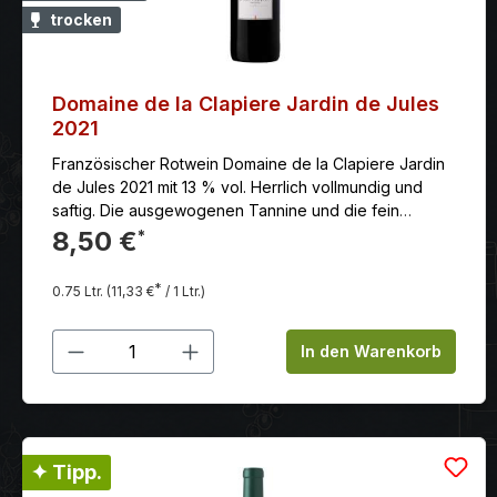
trocken
Domaine de la Clapiere Jardin de Jules
2021
Französischer Rotwein Domaine de la Clapiere Jardin
de Jules 2021 mit 13 % vol. Herrlich vollmundig und
saftig. Die ausgewogenen Tannine und die fein
ausbalancierte Säure sind sehr mild und geschmeidig.
8,50 €
*
Geprägt vom mediterranen Charme verströmt die
Domaine de La Clapière den Duft vom süßen
*
0.75 Ltr.
(11,33 €
/ 1 Ltr.)
Leben.Seine subtile Eleganz ist bescheiden.Großzügig
offenbart er sich denen, die bereit sind,sich von seiner
Produkt Anzahl: Gib den gewünschten
Präsenz einnehmen zu lassen.Oberhalb der Gemeinde
In den Warenkorb
Montagnac, in der Nähe vonPézenas in der Region
Languedoc, befindet sich die Domaine de la Clapière
auf halbem Wege zwischen Montpellier und Béziers.
Als Verwalter dieses Besitzes, möchten Sophie und
Xavier Palatsi ein neues Kapitel inder Geschichte der
✦ Tipp.
Domäne schreiben – voller Enthusiasmus, Gastlichkeit