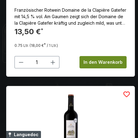
Französischer Rotwein Domaine de la Clapière Gatefer
mit 14,5 % vol. Am Gaumen zeigt sich der Domaine de
la Clapière Gatefer kräftig und zugleich mild, was unter
anderem an den wunderbar eingebundenen Tanninen
13,50 €
*
liegt. Beim Abgang zeigt sich der Gatefer sehr weich
und lang.
*
0.75 Ltr.
(18,00 €
/ 1 Ltr.)
Produkt Anzahl: Gib den gewünschten
In den Warenkorb
Languedoc