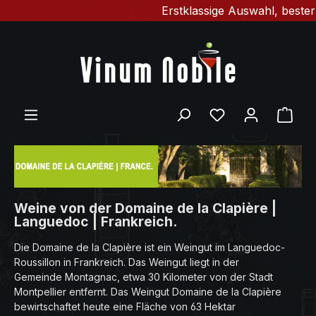
Erstklassige Auswahl, bester G
Zum Hauptinhalt springen
Du hast 0 Produ
Ware
Weine von der Domaine de la Clapière |
Languedoc | Frankreich.
Die Domaine de la Clapière ist ein Weingut im Languedoc-
Roussillon in Frankreich. Das Weingut liegt in der
Gemeinde Montagnac, etwa 30 Kilometer von der Stadt
Montpellier entfernt. Das Weingut Domaine de la Clapière
bewirtschaftet heute eine Fläche von 63 Hektar