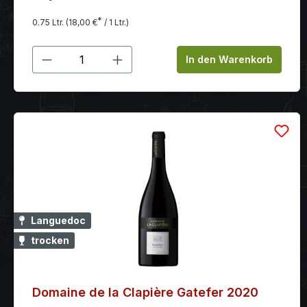
eingebundenen Tanninen liegt. Beim Abgang zeigt
sich der Gatefer sehr weich und lang.
*
0.75 Ltr.
(18,00 €
/ 1 Ltr.)
Produkt Anzahl: Gib den gewünschten
In den Warenkorb
Languedoc
trocken
Domaine de la Clapière Gatefer 2020