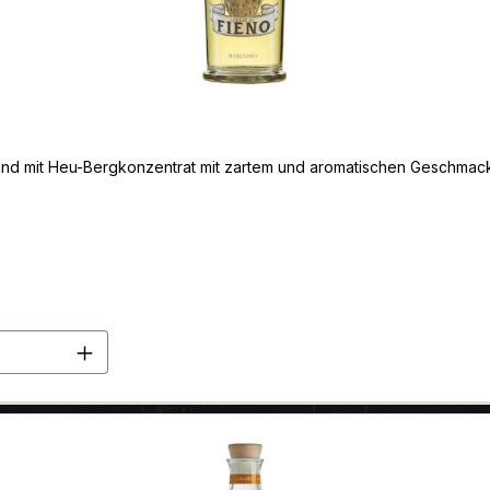
brand mit Heu-Bergkonzentrat mit zartem und aromatischen Geschmac
en Wert ein oder benutze die Schaltflä