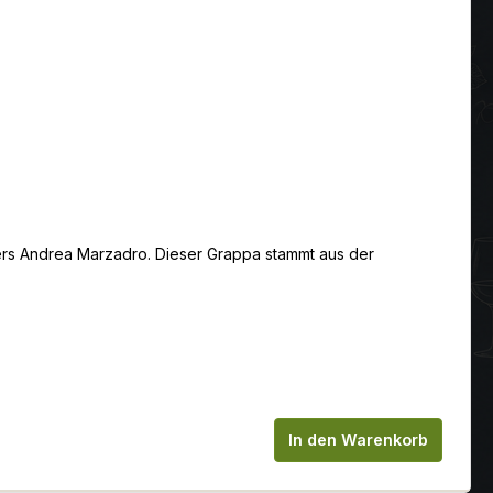
ters Andrea Marzadro. Dieser Grappa stammt aus der
chen um die Anzahl zu erhöhen oder zu
In den Warenkorb