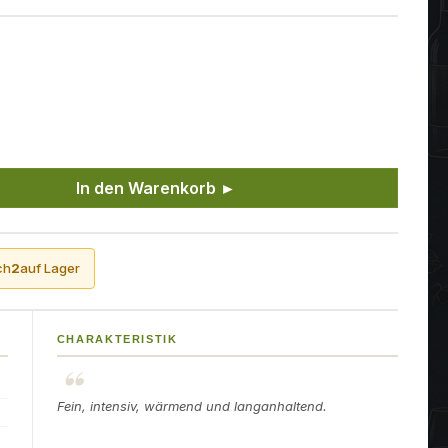
ünschten Wert ein oder benutze die Sch
In den Warenkorb ►
ch
2
auf Lager
CHARAKTERISTIK
Fein, intensiv, wärmend und langanhaltend.