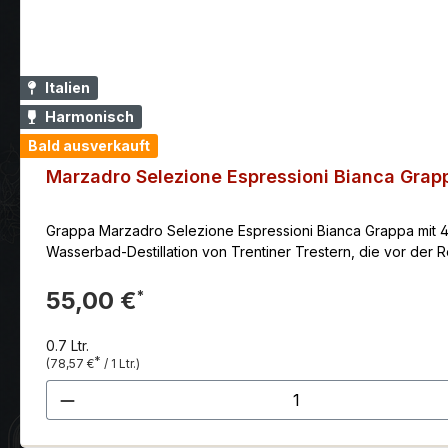
Italien
Harmonisch
Bald ausverkauft
Marzadro Selezione Espressioni Bianca Grap
Grappa Marzadro Selezione Espressioni Bianca Grappa mit 43 
Wasserbad-Destillation von Trentiner Trestern, die vor der 
55,00 €
*
0.7 Ltr.
*
(78,57 €
/ 1 Ltr.)
Produkt Anzahl: Gib den gewünscht