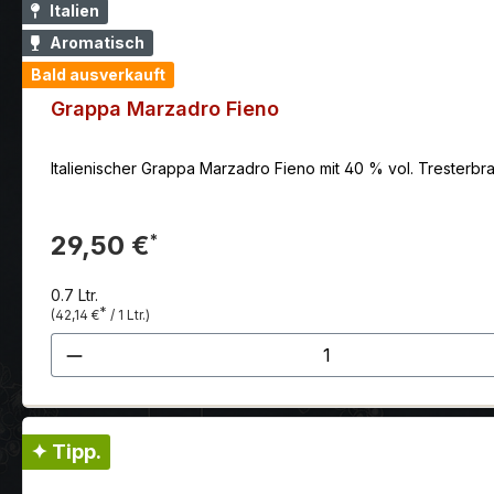
Italien
Aromatisch
Bald ausverkauft
Grappa Marzadro Fieno
Italienischer Grappa Marzadro Fieno mit 40 % vol. Trester
29,50 €
*
0.7 Ltr.
*
(42,14 €
/ 1 Ltr.)
Produkt Anzahl: Gib den gewünscht
✦ Tipp.