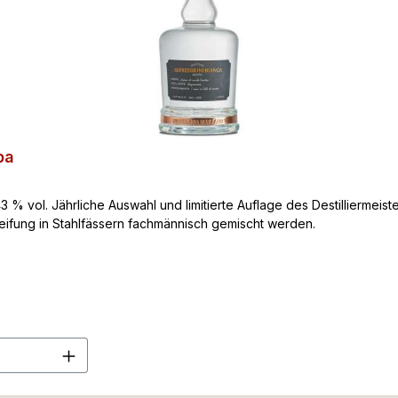
pa
% vol. Jährliche Auswahl und limitierte Auflage des Destilliermeis
Reifung in Stahlfässern fachmännisch gemischt werden.
en Wert ein oder benutze die Schaltflä