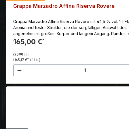
Grappa Marzadro Affina Riserva Rovere
Grappa Marzadro Affina Riserva Rovere mit 46,5 % vol. 1 l. 
Aroma und fester Struktur, die der sorgfältigen Auswahl des
angenehm mit großem Körper und langem Abgang. Rundes, r
Marzemino d’Isera, die nach einer sanften Pressung im Wass
165,00 €
*
gewonnene Grappa ruht 10 Jahre in kleinen Eichenfässern, 
Petrae) wird „auf Schlitz“ bearbeitet, während die Krümmung
0.999 Ltr.
*
(165,17 €
/ 1 Ltr.)
Produkt Anzahl: Gib den gewünscht