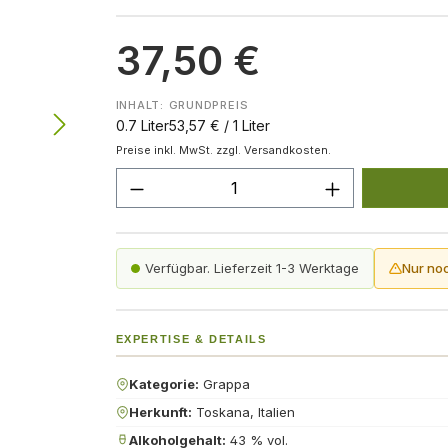
37,50 €
INHALT:
GRUNDPREIS
0.7 Liter
53,57 € / 1 Liter
Preise inkl. MwSt. zzgl. Versandkosten.
Produkt Anzahl: Gib den gew
Verfügbar. Lieferzeit 1-3 Werktage
Nur no
EXPERTISE & DETAILS
Kategorie:
Grappa
Herkunft:
Toskana, Italien
Alkoholgehalt:
43 % vol.