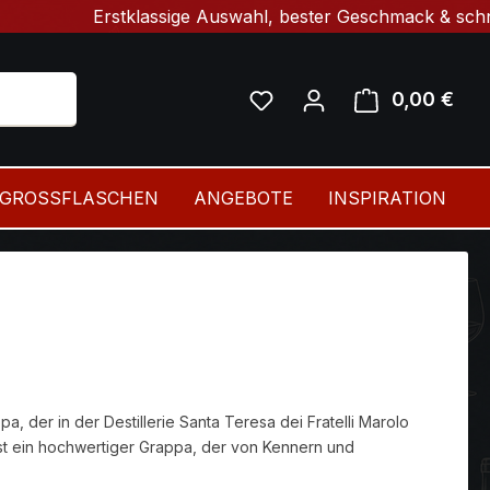
Erstklassige Auswahl, bester Geschmack & schnelle Lief
0,00 €
Ware
GROSSFLASCHEN
ANGEBOTE
INSPIRATION
pa, der in der Destillerie Santa Teresa dei Fratelli Marolo
 ist ein hochwertiger Grappa, der von Kennern und