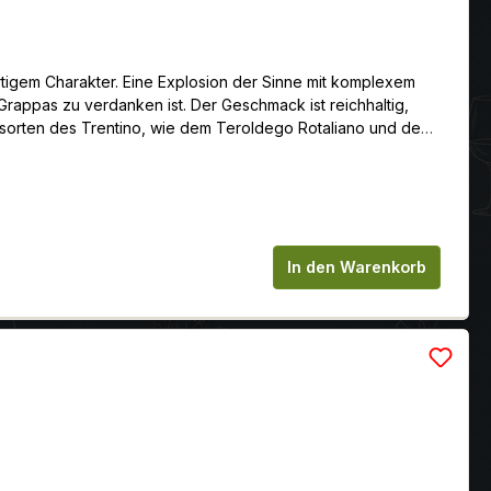
artigem Charakter. Eine Explosion der Sinne mit komplexem
Grappas zu verdanken ist. Der Geschmack ist reichhaltig,
orten des Trentino, wie dem Teroldego Rotaliano und dem
ben auf klassische Weise destilliert werden. Der
ten. Das Holz für den Bau der Eichenfässer (Quercus
 mit einer mittleren Hitzebehandlung erzielt wird.
chen um die Anzahl zu erhöhen oder zu
In den Warenkorb