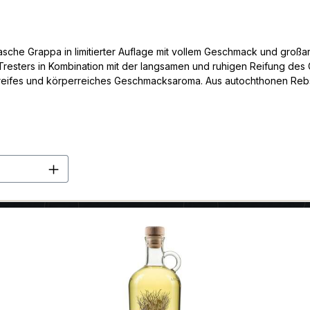
Flasche Grappa in limitierter Auflage mit vollem Geschmack und groß
 Tresters in Kombination mit der langsamen und ruhigen Reifung des 
eifes und körperreiches Geschmacksaroma. Aus autochthonen Rebs
erbad-Dampfverfahren (Bagnomaria) im diskontinuierlichen Brennkol
um eine Cuvée einzigartiger und unverwechselbarer Aromen zu erhal
 der Fassdauben durch die Technik des Dampfbiegens in Kombination
en Wert ein oder benutze die Schaltflä