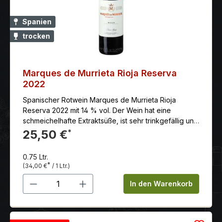
Spanien
trocken
Marques de Murrieta Rioja Reserva
2022
Spanischer Rotwein Marques de Murrieta Rioja
Reserva 2022 mit 14 % vol. Der Wein hat eine
schmeichelhafte Extraktsüße, ist sehr trinkgefällig und
hat einen langen und süßen Abgang.
25,50 €
*
0.75 Ltr.
*
(34,00 €
/ 1 Ltr.)
Produkt Anzahl: Gib den gewünschten 
In den Warenkorb