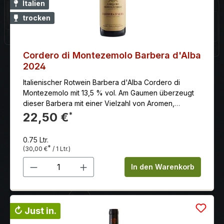
Italien
trocken
Cordero di Montezemolo Barbera d'Alba
2024
Italienischer Rotwein Barbera d'Alba Cordero di
Montezemolo mit 13,5 % vol. Am Gaumen überzeugt
dieser Barbera mit einer Vielzahl von Aromen,
eingebunden in warme, weiche Tannine.
22,50 €
*
0.75 Ltr.
*
(30,00 €
/ 1 Ltr.)
Produkt Anzahl: Gib den gewünschten 
In den Warenkorb
↻ Just in.