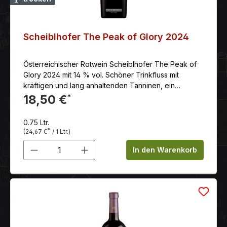
Scheiblhofer The Peak of Glory 2024
Österreichischer Rotwein Scheiblhofer The Peak of
Glory 2024 mit 14 % vol. Schöner Trinkfluss mit
kräftigen und lang anhaltenden Tanninen, ein
vielseitiger Speisenbegleiter, moderner Stil.
18,50 €
*
0.75 Ltr.
*
(24,67 €
/ 1 Ltr.)
Produkt Anzahl: Gib den gewünschten 
In den Warenkorb