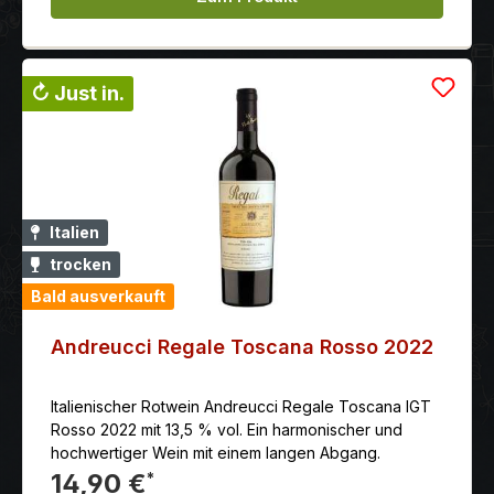
Grad für 20 Stunden, danach erfolgt die Gärung im
Stahltank zwischen 26-28 Grad. Der Wein wird 12
Monate in Barriques von 225 l und Tonneaux von 500
l ausgebaut und mindestens 6 Monate auf der
↻ Just in.
Flasche. Auszeichnung: Wine Enthusiast: 89 Punkte
(Jg. 08) Gambero Rosso: 2 Gläser (Jg. 07)
Italien
trocken
Bald ausverkauft
Andreucci Regale Toscana Rosso 2022
Italienischer Rotwein Andreucci Regale Toscana IGT
Rosso 2022 mit 13,5 % vol. Ein harmonischer und
hochwertiger Wein mit einem langen Abgang.
14,90 €
*