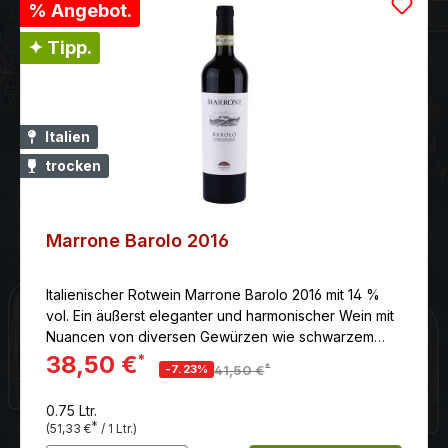
% Angebot.
✦ Tipp.
Italien
trocken
Marrone Barolo 2016
Italienischer Rotwein Marrone Barolo 2016 mit 14 %
vol. Ein äußerst eleganter und harmonischer Wein mit
Nuancen von diversen Gewürzen wie schwarzem
Pfeffer und Trüffel.
38,50 €
*
*
-7.23%
41,50 €
0.75 Ltr.
*
(51,33 €
/ 1 Ltr.)