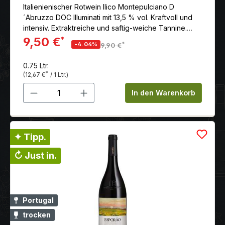
Italienienischer Rotwein Ilico Montepulciano D
´Abruzzo DOC Illuminati mit 13,5 % vol. Kraftvoll und
intensiv. Extraktreiche und saftig-weiche Tannine.
Langer Abgang. Hier günstig online kaufen.
9,50 €
*
*
-4.04%
9,90 €
0.75 Ltr.
*
(12,67 €
/ 1 Ltr.)
Produkt Anzahl: Gib den gewünschten 
In den Warenkorb
✦ Tipp.
↻ Just in.
Portugal
trocken