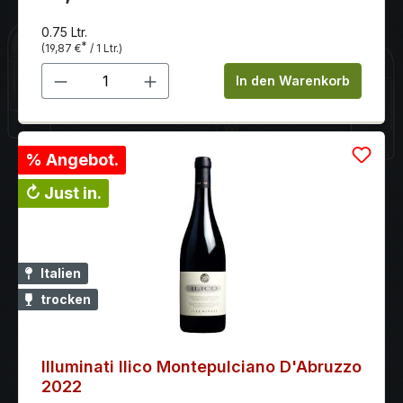
0.75 Ltr.
*
(19,87 €
/ 1 Ltr.)
Produkt Anzahl: Gib den gewünschten 
In den Warenkorb
% Angebot.
↻ Just in.
Italien
trocken
Illuminati Ilico Montepulciano D'Abruzzo
2022