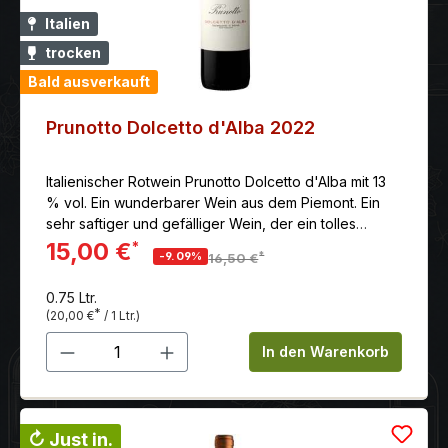
Italien
trocken
Bald ausverkauft
Prunotto Dolcetto d'Alba 2022
Italienischer Rotwein Prunotto Dolcetto d'Alba mit 13
% vol. Ein wunderbarer Wein aus dem Piemont. Ein
sehr saftiger und gefälliger Wein, der ein tolles
Gleichgewicht zwischen Frucht, Säure, Mineralität und
15,00 €
*
*
-9.09%
16,50 €
Frische bietet.
0.75 Ltr.
*
(20,00 €
/ 1 Ltr.)
Produkt Anzahl: Gib den gewünschten 
In den Warenkorb
↻ Just in.