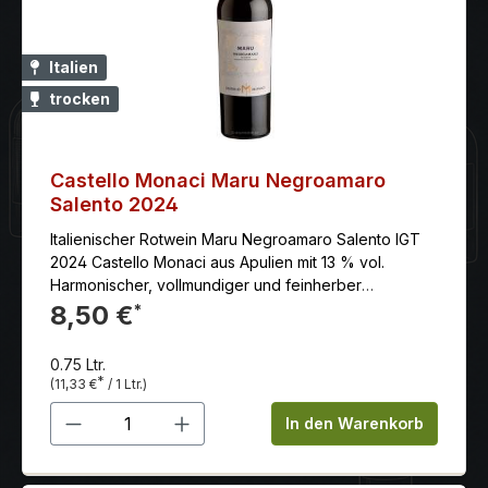
Italien
trocken
Castello Monaci Maru Negroamaro
Salento 2024
Italienischer Rotwein Maru Negroamaro Salento IGT
2024 Castello Monaci aus Apulien mit 13 % vol.
Harmonischer, vollmundiger und feinherber
Negroamaro mit angenehmer, runder Geschmack und
8,50 €
*
ausgezeichneter Struktur.
0.75 Ltr.
*
(11,33 €
/ 1 Ltr.)
Produkt Anzahl: Gib den gewünschten 
In den Warenkorb