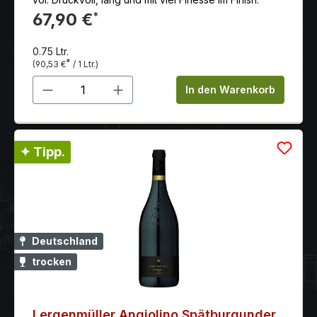
67,90 €
*
0.75 Ltr.
*
(90,53 €
/ 1 Ltr.)
Produkt Anzahl: Gib den gewünschten 
In den Warenkorb
✦ Tipp.
Deutschland
trocken
Lergenmüller Angiolino Spätburgunder