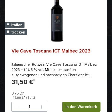
Italien
trocken
Vie Cave Toscana IGT Malbec 2023
Italienischer Rotwein Vie Cave Toscana IGT Malbec
2023 mit 14,5 % vol. Mit seinem sanften,
ausgewogenen und nachhaltigen Charakter ist
er bereits jetzt ein Trinkgenuss und wird auch in ein
31,50 €
*
paar Jahren noch viel Freude
bereiten.Serviervorschlag: Ausgezeichnet zu
0.75 Ltr.
kräftiger Pasta Salciccia.Serviertemperatur: 16.00
*
(42,00 €
/ 1 Ltr.)
°CAlkoholgehalt: 14.00 %schon trinkbar: sehr
Produkt Anzahl: Gib den gewünschten 
gutvorher öffnen: 1 std.lagerungsfähig bis (mind.):
In den Warenkorb
2029