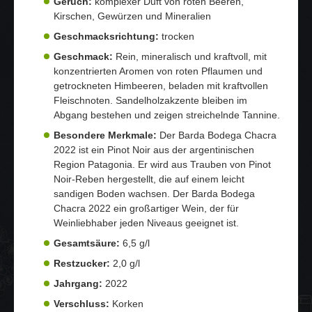
Geruch:
komplexer Duft von roten Beeren,
Kirschen, Gewürzen und Mineralien
Geschmacksrichtung:
trocken
Geschmack:
Rein, mineralisch und kraftvoll, mit
konzentrierten Aromen von roten Pflaumen und
getrockneten Himbeeren, beladen mit kraftvollen
Fleischnoten. Sandelholzakzente bleiben im
Abgang bestehen und zeigen streichelnde Tannine.
Besondere Merkmale:
Der Barda Bodega Chacra
2022 ist ein Pinot Noir aus der argentinischen
Region Patagonia. Er wird aus Trauben von Pinot
Noir-Reben hergestellt, die auf einem leicht
sandigen Boden wachsen. Der Barda Bodega
Chacra 2022 ein großartiger Wein, der für
Weinliebhaber jeden Niveaus geeignet ist.
Gesamtsäure:
6,5 g/l
Restzucker:
2,0 g/l
Jahrgang:
2022
Verschluss:
Korken