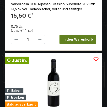
Valpolicella DOC Ripasso Classico Superiore 2021 mit
13,5 % vol. Harmonischer, voller und samtiger
Geschmack.
15,50 €
*
0.75 Ltr.
*
(20,67 €
/ 1 Ltr.)
Produkt Anzahl: Gib den gewünschten 
In den Warenkorb
↻ Just in.
Italien
trocken
Bald ausverkauft