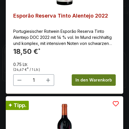
Esporão Reserva Tinto Alentejo 2022
Portugiesischer Rotwein Esporão Reserva Tinto
Alentejo DOC 2022 mit 14 % vol. Im Mund reichhaltig
und komplex, mit intensiven Noten von schwarzen
Früchten und Gewürzen. Langer und anhaltender
18,50 €
*
Abgang.
0.75 Ltr.
*
(24,67 €
/ 1 Ltr.)
Produkt Anzahl: Gib den gewünschten 
In den Warenkorb
✦ Tipp.