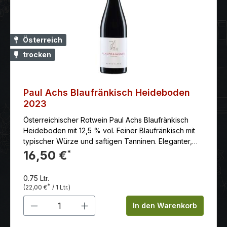
Österreich
trocken
Paul Achs Blaufränkisch Heideboden
2023
Österreichischer Rotwein Paul Achs Blaufränkisch
Heideboden mit 12,5 % vol. Feiner Blaufränkisch mit
typischer Würze und saftigen Tanninen. Eleganter,
fruchtbetonter Stil.Diese österreichische Spezialität
16,50 €
*
liefert einen in der Jugend ungestümen tieffruchtigen
Rotwein, der durch Reifung samtiger, geschmeidiger
0.75 Ltr.
und facetten­reicher wird. Nach der traditionellen
*
(22,00 €
/ 1 Ltr.)
Maischegärung im Stahltank wird dieser Blaufränkisch
Produkt Anzahl: Gib den gewünschten 
12 Monate im Barrique aus französischer und
In den Warenkorb
österreichischer Eiche sowie 5 Monate im großen
Eichenfass ausgebaut.Bodenbeschaffenheit: