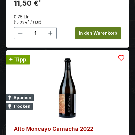
dezenten Röstaromen. Der Nachgeschmack ist
11,50 €
*
langanhaltend und einladend.
0.75 Ltr.
*
(15,33 €
/ 1 Ltr.)
Produkt Anzahl: Gib den gewünschten 
In den Warenkorb
✦ Tipp.
Spanien
trocken
Alto Moncayo Garnacha 2022