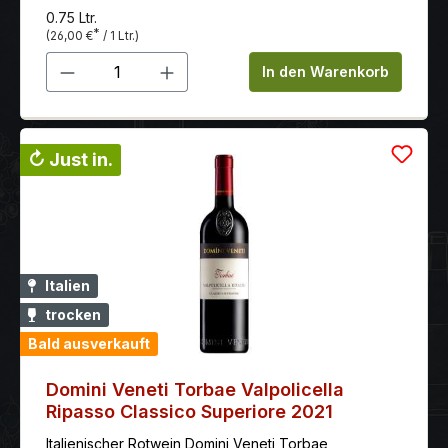
0.75 Ltr.
*
(26,00 €
/ 1 Ltr.)
Produkt Anzahl: Gib den gewünschten 
In den Warenkorb
↻ Just in.
Italien
trocken
Bald ausverkauft
Domini Veneti Torbae Valpolicella
Ripasso Classico Superiore 2021
Italienischer Rotwein Domini Veneti Torbae