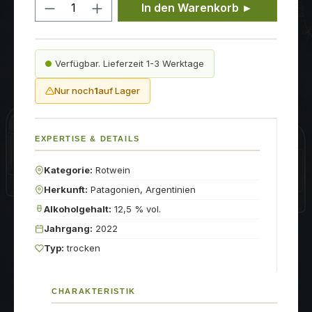
Produkt Anzahl: Gib den gewünschten
In den Warenkorb ►
Verfügbar. Lieferzeit 1-3 Werktage
Nur noch
1
auf Lager
EXPERTISE & DETAILS
Kategorie:
Rotwein
Herkunft:
Patagonien, Argentinien
Alkoholgehalt:
12,5 % vol.
Jahrgang:
2022
Typ:
trocken
CHARAKTERISTIK