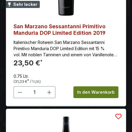
Sehr lecker
San Marzano Sessantanni Primitivo
Manduria DOP Limited Edition 2019
Italienischer Rotwein San Marzano Sessantanni
Primitivo Manduria DOP Limited Edition mit 15 %
vol. Mit noblen Tanninen und einem von Vanillenoten
begleiteten langem Abgang.
23,50 €
*
0.75 Ltr.
*
(31,33 €
/ 1 Ltr.)
Produkt Anzahl: Gib den gewünschten 
In den Warenkorb