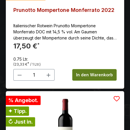
Prunotto Mompertone Monferrato 2022
Italienischer Rotwein Prunotto Mompertone
Monferrato DOC mit 14,5 % vol. Am Gaumen
überzeugt der Mompertone durch seine Dichte, das
sanfte Tannin, Eleganz und gute und geschmackvolle
17,50 €
*
Länge.
0.75 Ltr.
*
(23,33 €
/ 1 Ltr.)
Produkt Anzahl: Gib den gewünschten 
In den Warenkorb
% Angebot.
✦ Tipp.
↻ Just in.