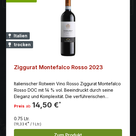
Italien
trocken
Ziggurat Montefalco Rosso 2023
Italienischer Rotwein Vino Rosso Ziggurat Montefalco
Rosso DOC mit 14 % vol. Beeindruckt durch seine
Eleganz und Komplexität. Die verführerischen
Kirscharomen stehen in perfektem Einklang mit Noten
14,50 €
*
Preis
ab
von Gewürznelke und balsamischen Essenzen. Am
Gaumen spiegelt sich diese Eleganz wider. Ein sehr
0.75 Ltr.
ausgewogener Wein, rund und zugleich
*
(19,33 €
/ 1 Ltr.)
frisch.Serviertemperatur: 16.00 schon trinkbar: gut
vorher öffnen: 1 Std. Herstellung: Premazeration bei 12
Zum Produkt