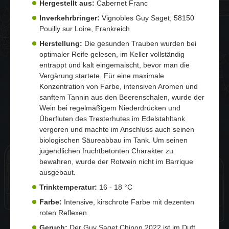
Hergestellt aus:
Cabernet Franc
Inverkehrbringer:
Vignobles Guy Saget, 58150
Pouilly sur Loire, Frankreich
Herstellung:
Die gesunden Trauben wurden bei
optimaler Reife gelesen, im Keller vollständig
entrappt und kalt eingemaischt, bevor man die
Vergärung startete. Für eine maximale
Konzentration von Farbe, intensiven Aromen und
sanftem Tannin aus den Beerenschalen, wurde der
Wein bei regelmäßigem Niederdrücken und
Überfluten des Tresterhutes im Edelstahltank
vergoren und machte im Anschluss auch seinen
biologischen Säureabbau im Tank. Um seinen
jugendlichen fruchtbetonten Charakter zu
bewahren, wurde der Rotwein nicht im Barrique
ausgebaut.
Trinktemperatur:
16 - 18 °C
Farbe:
Intensive, kirschrote Farbe mit dezenten
roten Reflexen.
Geruch:
Der Guy Saget Chinon 2022 ist im Duft