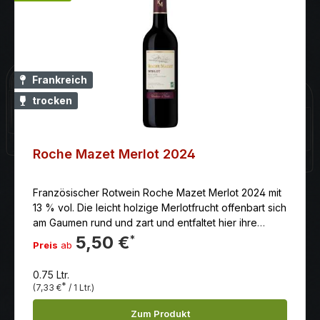
Die Linie Roche Mazet umfasst dieWeine Sauvignon
Blanc, Syrah rosé, Merlot und Cabernet Sauvignon,
sowie einCôteaux du Languedoc AOC. Güteklasse:
VDP OcCharakter: Dunkelrote Farbe wilde Früchte mit
Noten von Marmelade, samtig,geschmeidig mit
geschmolzenen Tanninen Temperatur: 16-18°C
Frankreich
Auszeichnung: Concours Mondial, Medaille d´Argent
trocken
Roche Mazet Merlot 2024
Französischer Rotwein Roche Mazet Merlot 2024 mit
13 % vol. Die leicht holzige Merlotfrucht offenbart sich
am Gaumen rund und zart und entfaltet hier ihre
ganze Fülle. Am Gaumen werden die Aromen roter
5,50 €
*
Preis
ab
Früchte von würzigen und schokoladigen Noten
begleitet, eingehüllt in einen gewebten Samt aus
0.75 Ltr.
Tanninen.
*
(7,33 €
/ 1 Ltr.)
Zum Produkt