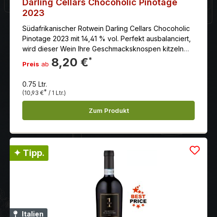
Darling Cellars Chocoholic Pinotage
2023
Südafrikanischer Rotwein Darling Cellars Chocoholic
Pinotage 2023 mit 14,41 % vol. Perfekt ausbalanciert,
wird dieser Wein Ihre Geschmacksknospen kitzeln
und mit seiner Struktur und Länge des Geschmacks
8,20 €
*
Preis
ab
belohnen.
0.75 Ltr.
*
(10,93 €
/ 1 Ltr.)
Zum Produkt
✦ Tipp.
Italien