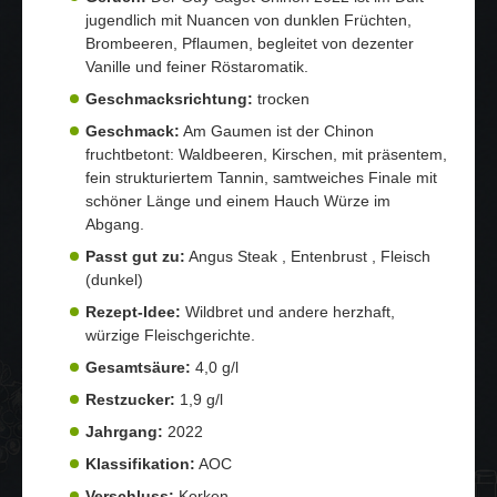
jugendlich mit Nuancen von dunklen Früchten,
Brombeeren, Pflaumen, begleitet von dezenter
Vanille und feiner Röstaromatik.
Geschmacksrichtung:
trocken
Geschmack:
Am Gaumen ist der Chinon
fruchtbetont: Waldbeeren, Kirschen, mit präsentem,
fein strukturiertem Tannin, samtweiches Finale mit
schöner Länge und einem Hauch Würze im
Abgang.
Passt gut zu:
Angus Steak , Entenbrust , Fleisch
(dunkel)
Rezept-Idee:
Wildbret und andere herzhaft,
würzige Fleischgerichte.
Gesamtsäure:
4,0 g/l
Restzucker:
1,9 g/l
Jahrgang:
2022
Klassifikation:
AOC
Verschluss:
Korken