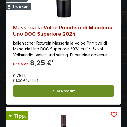
trocken
Masseria la Volpe Primitivo di Manduria
Uno DOC Superiore 2024
Italienischer Rotwein Masseria la Volpe Primitivo di
Manduria Uno DOC Superiore 2024 mit 14 % vol.
Vollmundig, weich und samtig. Er hat eine dezente
Restsüße, was ihn besonders gefällig macht. Die
8,25 €
*
Preis
ab
Tannine sind sanft und gut eingebunden.
0.75 Ltr.
*
(11,00 €
/ 1 Ltr.)
Zum Produkt
✦ Tipp.