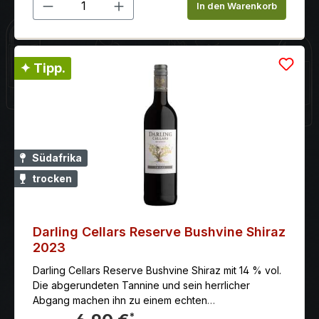
Produkt Anzahl: Gib den gewünschten 
In den Warenkorb
✦ Tipp.
Südafrika
trocken
Darling Cellars Reserve Bushvine Shiraz
2023
Darling Cellars Reserve Bushvine Shiraz mit 14 % vol.
Die abgerundeten Tannine und sein herrlicher
Abgang machen ihn zu einem echten
Geschmackserlebnis. Das Weingut: Darling Cellars
*