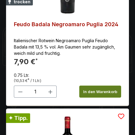
trocken
„Dino Iluminati“ angelegt. Charakteristik: Intensives
Bouquet von zart-frischem Charakter,
vollmundig, rund und harmonisch am Gaumen, er
zeigt einen schönen Abgang mit Süßholznoten.
Feudo Badala Negroamaro Puglia 2024
Verführerisch.Auszeichnungen: Bester italienischer
Rotwein, Preis/GenußNational Oscar 2014 as Best
Italienischer Rotwein Negroamaro Puglia Feudo
Value Wine2 rote Gläser Gambero Rosso, anwärter
Badala mit 13,5 % vol. Am Gaumen sehr zugänglich,
auf 3 Gläser
weich mild und fruchtig.
7,90 €
*
0.75 Ltr.
*
(10,53 €
/ 1 Ltr.)
Produkt Anzahl: Gib den gewünschten 
In den Warenkorb
✦ Tipp.