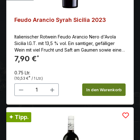
Feudo Arancio Syrah Sicilia 2023
Italienischer Rotwein Feudo Arancio Nero d'Avola
Sicilia I.G.T. mit 13,5 % vol. Ein samtiger, gefälliger
Wein mit viel Frucht und Saft am Gaumen sowie einer
passablen Länge.
7,90 €
*
0.75 Ltr.
*
(10,53 €
/ 1 Ltr.)
Produkt Anzahl: Gib den gewünschten 
In den Warenkorb
✦ Tipp.