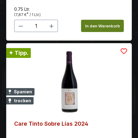
0.75 Ltr.
*
(7,87 €
/ 1 Ltr.)
Produkt Anzahl: Gib den gewünschten 
In den Warenkorb
✦ Tipp.
Spanien
trocken
Care Tinto Sobre Lias 2024