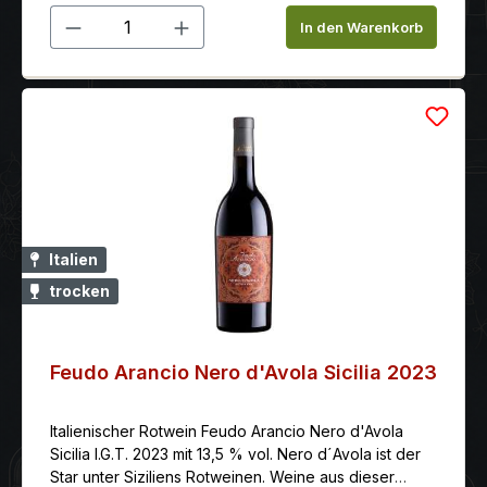
Produkt Anzahl: Gib den gewünschten 
In den Warenkorb
Italien
trocken
Feudo Arancio Nero d'Avola Sicilia 2023
Italienischer Rotwein Feudo Arancio Nero d'Avola
Sicilia I.G.T. 2023 mit 13,5 % vol. Nero d´Avola ist der
Star unter Siziliens Rotweinen. Weine aus dieser