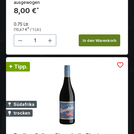
ausgewogen
8,00 €
*
0.75 Ltr.
*
(10,67 €
/ 1 Ltr.)
Produkt Anzahl: Gib den gewünschten 
In den Warenkorb
✦ Tipp.
Südafrika
trocken