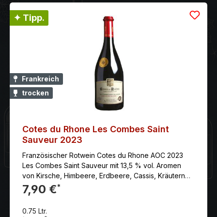
✦ Tipp.
Frankreich
trocken
Cotes du Rhone Les Combes Saint
Sauveur 2023
Französischer Rotwein Cotes du Rhone AOC 2023
Les Combes Saint Sauveur mit 13,5 % vol. Aromen
von Kirsche, Himbeere, Erdbeere, Cassis, Kräutern
und Gewürzen. Mild und fruchtig. Mittelschwerer und
7,90 €
*
geschmacksvoller Abgang. Cuvée Speciale
Millesime 2023 Anbaugebiet: Südliches Rhônetal. Das
0.75 Ltr.
Rhônetal ist das zweitgrößte Anbaugebiet