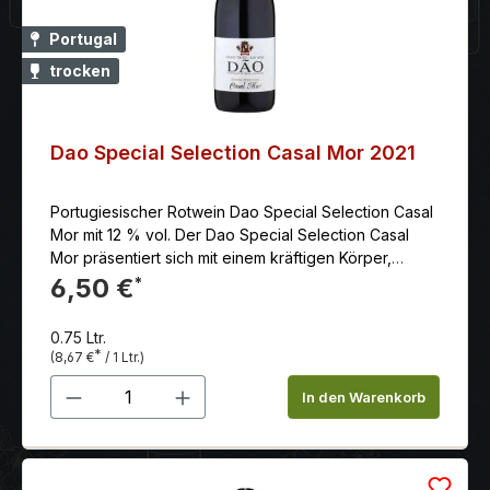
Portugal
trocken
Dao Special Selection Casal Mor 2021
Portugiesischer Rotwein Dao Special Selection Casal
Mor mit 12 % vol. Der Dao Special Selection Casal
Mor präsentiert sich mit einem kräftigen Körper,
weichen Tanninen, ist balanciert und hat einen guten
6,50 €
*
Abgang. Das Weingut Caves Primavera liegt ca. 70
km südlich von Porto im Herzen von dem
0.75 Ltr.
Weinanbaugebiet Bairrada. Die beiden Besitzer sind
*
(8,67 €
/ 1 Ltr.)
Brüder, die vor 60 Jahren ganz klein angefangen
Produkt Anzahl: Gib den gewünschten 
haben und den Betrieb mit Weitsicht in einen
In den Warenkorb
modernen Vorzeigebetrieb der Region
verwandelten.Zu ihrem Portfolio gehören Weine aus
den beiden bekanntesten geschützten
Herkunftsgebieten Beiras: DOC Dão und DOC