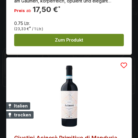
am Gaumen, körperreich, opulent und elegant
zugleich, lang anhaltend. Tiefdunkles Rubinrot mit
17,50 €
*
Preis
ab
violetten Reflexen.
0.75 Ltr.
*
(23,33 €
/ 1 Ltr.)
Zum Produkt
Italien
trocken
Giustini Acinorè Primitivo di Manduria