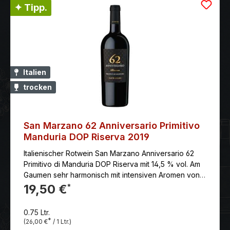
✦ Tipp.
Italien
trocken
San Marzano 62 Anniversario Primitivo
Manduria DOP Riserva 2019
Italienischer Rotwein San Marzano Anniversario 62
Primitivo di Manduria DOP Riserva mit 14,5 % vol. Am
Gaumen sehr harmonisch mit intensiven Aromen von
Trockenpflaume und Kirschkonfitüre. Anklänge von
19,50 €
*
Gewürzen und Tabak, Kakao, Kaffee und Vanille
Rumtopf. Ein sehr kräftiger, körperreicher Wein mit
0.75 Ltr.
sanftem Tannin und unendlichem Nachhall, sehr
*
(26,00 €
/ 1 Ltr.)
elegant.