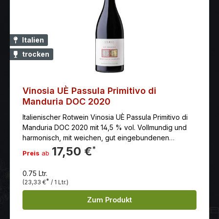
Italien
trocken
Vinosia UÈ Passula Primitivo di
Manduria DOC 2020
Italienischer Rotwein Vinosia UÈ Passula Primitivo di
Manduria DOC 2020 mit 14,5 % vol. Vollmundig und
harmonisch, mit weichen, gut eingebundenen
Tanninen. Am Gaumen dominieren Aromen von
17,50 €
*
Preis
ab
schwarzen Beeren, Kakao und süßlichen Gewürzen.
Der Abgang ist lang und elegant, mit einer
0.75 Ltr.
angenehmen Wärme
*
(23,33 €
/ 1 Ltr.)
Zum Produkt