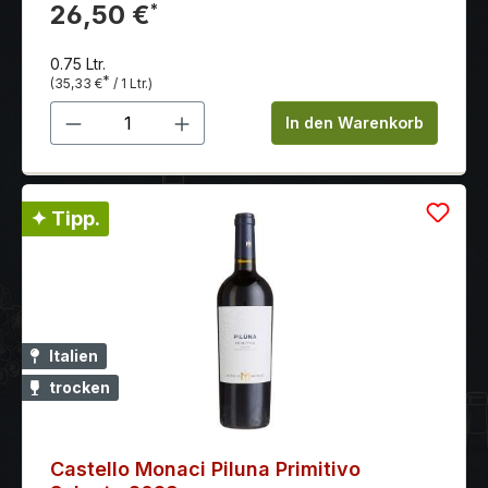
geschmeidigen, guten Textur, seidigem Tannin und
26,50 €
*
sehr lang anhaltend.
0.75 Ltr.
*
(35,33 €
/ 1 Ltr.)
Produkt Anzahl: Gib den gewünschten 
In den Warenkorb
✦ Tipp.
Italien
trocken
Castello Monaci Piluna Primitivo