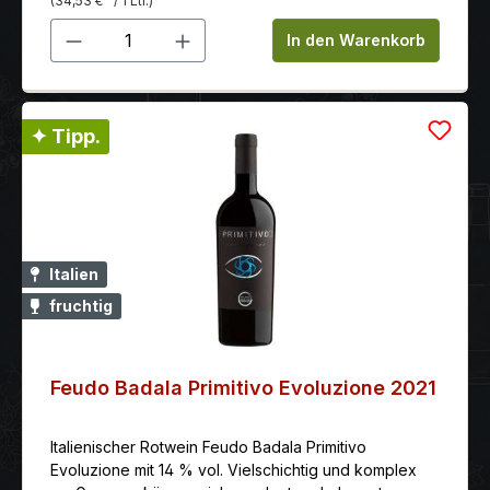
(34,53 €
/ 1 Ltr.)
Produkt Anzahl: Gib den gewünschten 
In den Warenkorb
✦ Tipp.
Italien
fruchtig
Feudo Badala Primitivo Evoluzione 2021
Italienischer Rotwein Feudo Badala Primitivo
Evoluzione mit 14 % vol. Vielschichtig und komplex