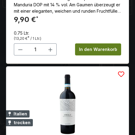
Manduria DOP mit 14 % vol. Am Gaumen überzeugt er
mit einer eleganten, weichen und runden Fruchtfülle
sowie einem langen, angenehmen Nachhall.
9,90 €
*
0.75 Ltr.
*
(13,20 €
/ 1 Ltr.)
Produkt Anzahl: Gib den gewünschten 
In den Warenkorb
Italien
trocken