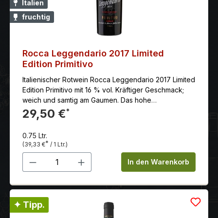
Italien
fruchtig
Rocca Leggendario 2017 Limited
Edition Primitivo
Italienischer Rotwein Rocca Leggendario 2017 Limited
Edition Primitivo mit 16 % vol. Kräftiger Geschmack;
weich und samtig am Gaumen. Das hohe
Alkoholvolumen offenbart die außergewöhnliche
29,50 €
*
Wärme des Terroirs Apuliens und unterstützt
gleichzeitig die aromatische Komplexität von diesem
0.75 Ltr.
Wein.
*
(39,33 €
/ 1 Ltr.)
Produkt Anzahl: Gib den gewünschten 
In den Warenkorb
✦ Tipp.