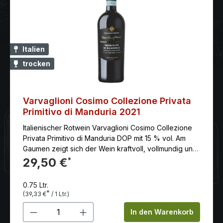
Italien
trocken
Varvaglioni Cosimo Collezione Privata
Primitivo di Manduria 2021
Italienischer Rotwein Varvaglioni Cosimo Collezione
Privata Primitivo di Manduria DOP mit 15 % vol. Am
Gaumen zeigt sich der Wein kraftvoll, vollmundig und
harmonisch abgerundet.
29,50 €
*
0.75 Ltr.
*
(39,33 €
/ 1 Ltr.)
Produkt Anzahl: Gib den gewünschten 
In den Warenkorb