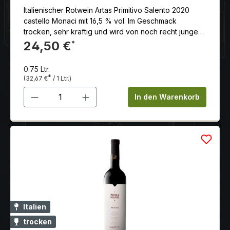
Italienischer Rotwein Artas Primitivo Salento 2020
castello Monaci mit 16,5 % vol. Im Geschmack
trocken, sehr kräftig und wird von noch recht jungen
Tanninen unterstützt. Ein langer, mineralischer und
24,50 €
*
kräftiger Abgang macht den Artas zu einem sehr
guten Begleiter zu kräftigen Fleischgerichten.
0.75 Ltr.
*
(32,67 €
/ 1 Ltr.)
Produkt Anzahl: Gib den gewünschten 
In den Warenkorb
Italien
trocken