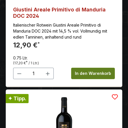
Giustini Areale Primitivo di Manduria
DOC 2024
Italienischer Rotwein Giustini Areale Primitivo di
Manduria DOC 2024 mit 14,5 % vol. Vollmundig mit
edlen Tanninen, anhaltend und rund
12,90 €
*
0.75 Ltr.
*
(17,20 €
/ 1 Ltr.)
Produkt Anzahl: Gib den gewünschten 
In den Warenkorb
✦ Tipp.