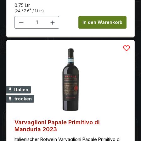
bewahrt gleichzeitig seine unverwechselbare
0.75 Ltr.
Eleganz.
*
(24,67 €
/ 1 Ltr.)
Produkt Anzahl: Gib den gewünschten 
In den Warenkorb
Italien
trocken
Varvaglioni Papale Primitivo di
Manduria 2023
Italienischer Rotwein Varvaglioni Papale Primitivo di