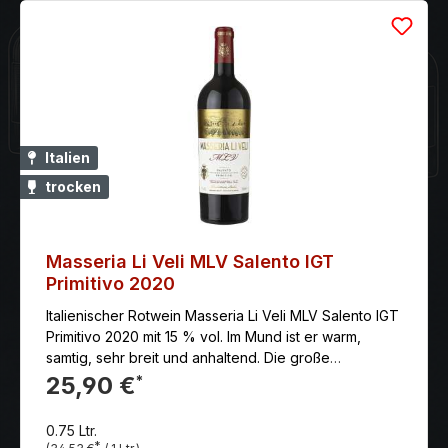
Italien
trocken
Masseria Li Veli MLV Salento IGT
Primitivo 2020
Italienischer Rotwein Masseria Li Veli MLV Salento IGT
Primitivo 2020 mit 15 % vol. Im Mund ist er warm,
samtig, sehr breit und anhaltend. Die große
Ausgewogenheit aller Elemente, aus denen er
25,90 €
*
besteht, verleiht diesem Wein ein hervorragendes
Alterungspotenzial und gleichzeitig großen Genuss
0.75 Ltr.
beim sofortigen Verzehr.
*