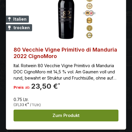
Italien
trocken
80 Vecchie Vigne Primitivo di Manduria
2022 CignoMoro
Ital. Rotwein 80 Vecchie Vigne Primitivo di Manduria
DOC CignoMoro mit 14,5 % vol. Am Gaumen voll und
rund, bewahrt er Struktur und Fruchtsüße, ohne auf
Frische und Rundheit zu verzichten.
23,50 €
*
Preis
ab
0.75 Ltr.
*
(31,33 €
/ 1 Ltr.)
Zum Produkt