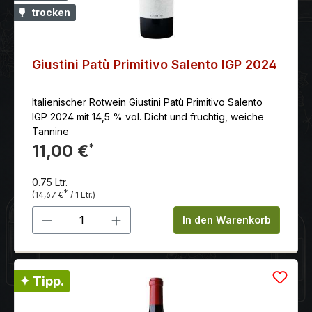
trocken
Giustini Patù Primitivo Salento IGP 2024
Italienischer Rotwein Giustini Patù Primitivo Salento
IGP 2024 mit 14,5 % vol. Dicht und fruchtig, weiche
Tannine
11,00 €
*
0.75 Ltr.
*
(14,67 €
/ 1 Ltr.)
Produkt Anzahl: Gib den gewünschten 
In den Warenkorb
✦ Tipp.