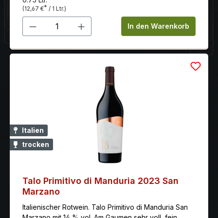
verführerisch mit lebendiger Säure, sanftem Tannin
*
(12,67 €
/ 1 Ltr.)
und einer feinen Süße im Nachhall
Produkt Anzahl: Gib den gewünschten 
In den Warenkorb
Italien
trocken
Talo Primitivo di Manduria 2023 San
Marzano
Italienischer Rotwein. Talo Primitivo di Manduria San
Marzano mit 14 % vol. Am Gaumen sehr voll, fein,