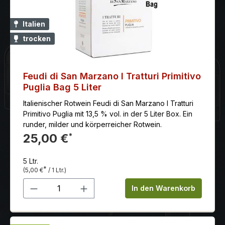
Italien
trocken
Feudi di San Marzano I Tratturi Primitivo
Puglia Bag 5 Liter
Italienischer Rotwein Feudi di San Marzano I Tratturi
Primitivo Puglia mit 13,5 % vol. in der 5 Liter Box. Ein
runder, milder und körperreicher Rotwein.
25,00 €
*
5 Ltr.
*
(5,00 €
/ 1 Ltr.)
Produkt Anzahl: Gib den gewünschten 
In den Warenkorb