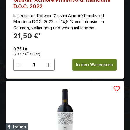
D.O.C. 2022
Italienischer Rotwein Giustini Acinorè Primitivo di
Manduria D.O.C. 2022 mit 14,5 % vol. Intensiv am
Gaumen, vollmundig und weich mit langem
Nachgeschmack
21,50 €
*
0.75 Ltr.
*
(28,67 €
/ 1 Ltr.)
Produkt Anzahl: Gib den gewünschten 
In den Warenkorb
Italien