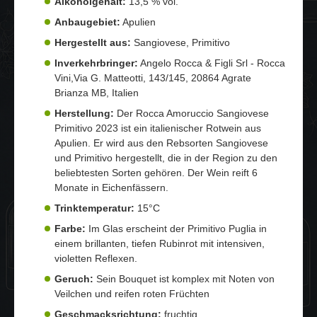
Alkoholgehalt:
13,5 % vol.
Anbaugebiet:
Apulien
Hergestellt aus:
Sangiovese, Primitivo
Inverkehrbringer:
Angelo Rocca & Figli Srl - Rocca
Vini,Via G. Matteotti, 143/145, 20864 Agrate
Brianza MB, Italien
Herstellung:
Der Rocca Amoruccio Sangiovese
Primitivo 2023 ist ein italienischer Rotwein aus
Apulien. Er wird aus den Rebsorten Sangiovese
und Primitivo hergestellt, die in der Region zu den
beliebtesten Sorten gehören. Der Wein reift 6
Monate in Eichenfässern.
Trinktemperatur:
15°C
Farbe:
Im Glas erscheint der Primitivo Puglia in
einem brillanten, tiefen Rubinrot mit intensiven,
violetten Reflexen.
Geruch:
Sein Bouquet ist komplex mit Noten von
Veilchen und reifen roten Früchten
Geschmacksrichtung:
fruchtig