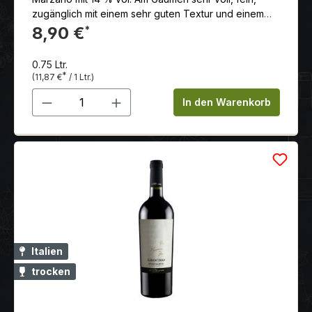
zugänglich mit einem sehr guten Textur und einem
fruchtbetonten und langem Abgang.
8,90 €
*
0.75 Ltr.
*
(11,87 €
/ 1 Ltr.)
Produkt Anzahl: Gib den gewünschten 
In den Warenkorb
Italien
trocken