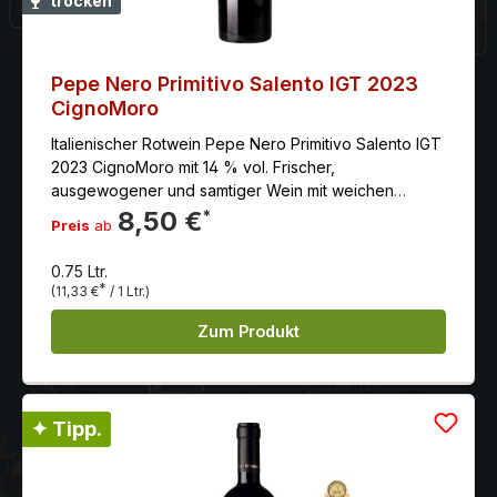
trocken
Pepe Nero Primitivo Salento IGT 2023
CignoMoro
Italienischer Rotwein Pepe Nero Primitivo Salento IGT
2023 CignoMoro mit 14 % vol. Frischer,
ausgewogener und samtiger Wein mit weichen
Tanninen und einem lang anhaltenden Abgang.
8,50 €
*
Preis
ab
Intensive und leuchtende rubinrote Farbe. Das
Bouquet bietet Aromen von kleinen roten und
0.75 Ltr.
schwarzen Früchte, bei denen Kirsche und
*
(11,33 €
/ 1 Ltr.)
Heidelbeere zu dieser Zeit dominieren mit
Eichengewürz, Kerzenrauch und Zedernholz, das die
Zum Produkt
Fruchttöne unterstützt.
✦ Tipp.