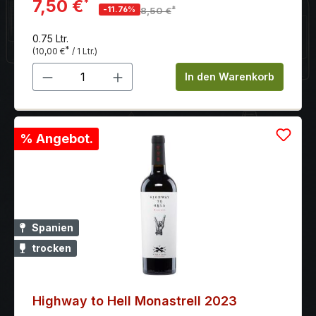
seidigem Gerbstoff.
7,50 €
*
*
-11.76%
8,50 €
0.75 Ltr.
*
(10,00 €
/ 1 Ltr.)
Produkt Anzahl: Gib den gewünschten 
In den Warenkorb
% Angebot.
Spanien
trocken
Highway to Hell Monastrell 2023