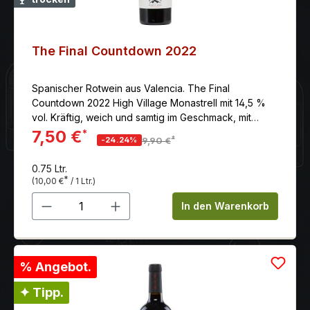
The Final Countdown 2022
Spanischer Rotwein aus Valencia. The Final
Countdown 2022 High Village Monastrell mit 14,5 %
vol. Kräftig, weich und samtig im Geschmack, mit
langem Nachhall.
7,50 €
*
*
-24.24%
9,90 €
0.75 Ltr.
*
(10,00 €
/ 1 Ltr.)
Produkt Anzahl: Gib den gewünschten 
In den Warenkorb
% Angebot.
✦ Tipp.