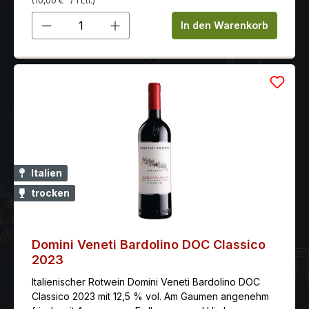
(10,00 €
/ 1 Ltr.)
Produkt Anzahl: Gib den gewünschten 
In den Warenkorb
Italien
trocken
Domini Veneti Bardolino DOC Classico
2023
Italienischer Rotwein Domini Veneti Bardolino DOC
Classico 2023 mit 12,5 % vol. Am Gaumen angenehm