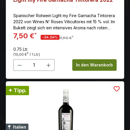
Spanischer Rotwein Light my Fire Garnacha Tintorera
2022 von Wines N' Roses Viticultores mit 15 % vol. Im
Bukett zeigt sich ein intensives Aroma nach roten
Beeren mit gerösteten und würzigen Noten, gefolgt
7,50 €
*
*
-24.24%
9,90 €
von mediterranen Kräutern.
0.75 Ltr.
*
(10,00 €
/ 1 Ltr.)
Produkt Anzahl: Gib den gewünschten 
In den Warenkorb
✦ Tipp.
Italien