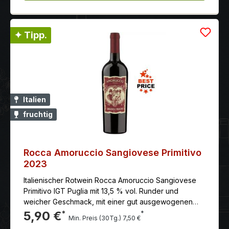
Mazet gehört zu den beliebtesten Weinen aus dem
Süden Frankreichs.Die Weine von Roche Mazet sind
nicht nur ein idealer Essensbegleiter sondern
eignensich auch für einen Sommerabend zu zweit.
✦ Tipp.
Die Linie Roche Mazet umfasst dieWeine Sauvignon
Blanc, Syrah rosé, Merlot und Cabernet Sauvignon,
sowie einCôteaux du Languedoc AOC. Güteklasse:
VDP OcCharakter: Dunkelrote Farbe wilde Früchte mit
Noten von Marmelade, samtig,geschmeidig mit
geschmolzenen Tanninen Temperatur: 16-18°C
Italien
Auszeichnung: Concours Mondial, Medaille d´Argent
fruchtig
Rocca Amoruccio Sangiovese Primitivo
2023
Italienischer Rotwein Rocca Amoruccio Sangiovese
Primitivo IGT Puglia mit 13,5 % vol. Runder und
weicher Geschmack, mit einer gut ausgewogenen
Säure und Struktur.
5,90 €
*
*
Min. Preis (30Tg.) 7,50 €