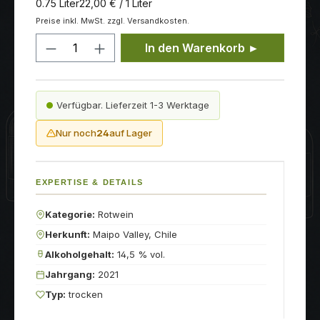
0.75 Liter
22,00 € / 1 Liter
Preise inkl. MwSt. zzgl. Versandkosten.
Produkt Anzahl: Gib den gewünschten
In den Warenkorb ►
Verfügbar. Lieferzeit 1-3 Werktage
Nur noch
24
auf Lager
EXPERTISE & DETAILS
Kategorie:
Rotwein
Herkunft:
Maipo Valley, Chile
Alkoholgehalt:
14,5 % vol.
Jahrgang:
2021
Typ:
trocken