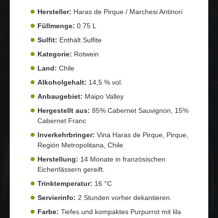
Hersteller:
Haras de Pirque / Marchesi Antinori
Füllmenge:
0.75 L
Sulfit:
Enthält Sulfite
Kategorie:
Rotwein
Land:
Chile
Alkoholgehalt:
14,5 % vol.
Anbaugebiet:
Maipo Valley
Hergestellt aus:
85% Cabernet Sauvignon, 15%
Cabernet Franc
Inverkehrbringer:
Vina Haras de Pirque, Pirque,
Región Metropolitana, Chile
Herstellung:
14 Monate in französischen
Eichenfässern gereift.
Trinktemperatur:
16 °C
Servierinfo:
2 Stunden vorher dekantieren.
Farbe:
Tiefes und kompaktes Purpurrot mit lila