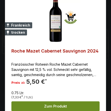
Frankreich
trocken
Roche Mazet Cabernet Sauvignon 2024
Französischer Rotwein Roche Mazet Cabernet
Sauvignon mit 12,5 % vol. Schmeckt sehr gefällig,
samtig, geschmeidig durch seine geschmolzenen,
weichen Tannine. Anbaugebiet: Languedoc-
5,50 €
*
Preis
ab
Roussillon. Diese warme Gegend mit ihren
kalkhaltigen Hügel- undHanglagen am Mittelmeer
0.75 Ltr.
verlängert durch ihre frischen Sommerwinde den
*
(7,33 €
/ 1 Ltr.)
Reifezyklusder Trauben, was den Weinen mehr
Ausdruck und Komplexität verleiht. Erzeuger: Roche
Zum Produkt