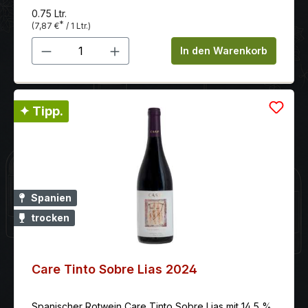
0.75 Ltr.
*
(7,87 €
/ 1 Ltr.)
Produkt Anzahl: Gib den gewünschten 
In den Warenkorb
✦ Tipp.
Spanien
trocken
Care Tinto Sobre Lias 2024
Spanischer Rotwein Care Tinto Sobre Lias mit 14,5 %