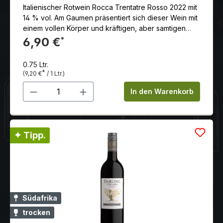
Italienischer Rotwein Rocca Trentatre Rosso 2022 mit
14 % vol. Am Gaumen präsentiert sich dieser Wein mit
einem vollen Körper und kräftigen, aber samtigen
Tanninen.
6,90 €
*
0.75 Ltr.
*
(9,20 €
/ 1 Ltr.)
Produkt Anzahl: Gib den gewünschten 
In den Warenkorb
✦ Tipp.
Südafrika
trocken