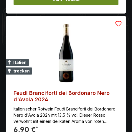
Italien
trocken
Feudi Branciforti dei Bordonaro Nero
d'Avola 2024
Italienischer Rotwein Feudi Branciforti dei Bordonaro
Nero d'Avola 2024 mit 13,5 % vol. Dieser Rosso
verwöhnt mit einem delikaten Aroma von roten
Früchten. Mit seinem runden, warmen Geschmack und
6,90 €
*