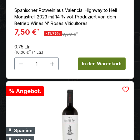
Spanischer Rotwein aus Valencia. Highway to Hell
Monastrell 2023 mit 14 % vol. Produziert von dem
Betrieb Wines N' Roses Viticultores.
7,50 €
*
*
-11.76%
8,50 €
0.75 Ltr.
*
(10,00 €
/ 1 Ltr.)
Produkt Anzahl: Gib den gewünschten 
In den Warenkorb
% Angebot.
Spanien
trocken