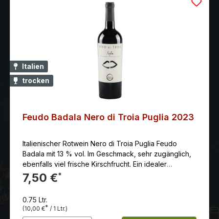
Italien
trocken
Feudo Badala Nero di Troia Puglia 2023
Italienischer Rotwein Nero di Troia Puglia Feudo
Badala mit 13 % vol. Im Geschmack, sehr zugänglich,
ebenfalls viel frische Kirschfrucht. Ein idealer
Bankettwein.
7,50 €
*
0.75 Ltr.
*
(10,00 €
/ 1 Ltr.)