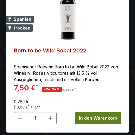
Spanien
trocken
Born to be Wild Bobal 2022
Spanischer Rotwein Born to be Wild Bobal 2022 von
Wines N' Roses Viticultores mit 13,5 % vol.
Ausgeglichen, frisch und mit vollem Körper.
7,50 €
*
*
-24.24%
9,90 €
0.75 Ltr.
*
(10,00 €
/ 1 Ltr.)
Produkt Anzahl: Gib den gewünschten 
In den Warenkorb