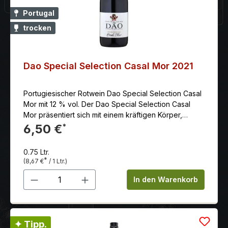
Portugal
trocken
Dao Special Selection Casal Mor 2021
Portugiesischer Rotwein Dao Special Selection Casal
Mor mit 12 % vol. Der Dao Special Selection Casal
Mor präsentiert sich mit einem kräftigen Körper,
weichen Tanninen, ist balanciert und hat einen guten
6,50 €
*
Abgang. Das Weingut Caves Primavera liegt ca. 70
km südlich von Porto im Herzen von dem
0.75 Ltr.
Weinanbaugebiet Bairrada. Die beiden Besitzer sind
*
(8,67 €
/ 1 Ltr.)
Brüder, die vor 60 Jahren ganz klein angefangen
Produkt Anzahl: Gib den gewünschten 
haben und den Betrieb mit Weitsicht in einen
In den Warenkorb
modernen Vorzeigebetrieb der Region
verwandelten.Zu ihrem Portfolio gehören Weine aus
den beiden bekanntesten geschützten
Herkunftsgebieten Beiras: DOC Dão und DOC
✦ Tipp.