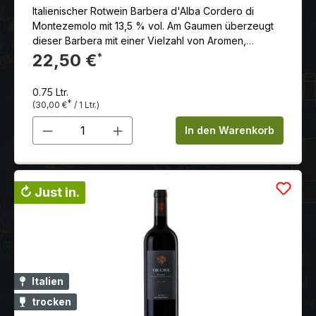
Italienischer Rotwein Barbera d'Alba Cordero di
Montezemolo mit 13,5 % vol. Am Gaumen überzeugt
dieser Barbera mit einer Vielzahl von Aromen,
eingebunden in warme, weiche Tannine.
22,50 €
*
0.75 Ltr.
*
(30,00 €
/ 1 Ltr.)
Produkt Anzahl: Gib den gewünschten 
In den Warenkorb
↻ Just in.
Italien
trocken