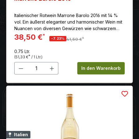
Italienischer Rotwein Marrone Barolo 2016 mit 14 %
vol. Ein äußerst eleganter und harmonischer Wein mit
Nuancen von diversen Gewürzen wie schwarzem
Pfeffer und Trüffel.
38,50 €
*
*
-7.23%
41,50 €
0.75 Ltr.
*
(51,33 €
/ 1 Ltr.)
Produkt Anzahl: Gib den gewünschten 
In den Warenkorb
Italien