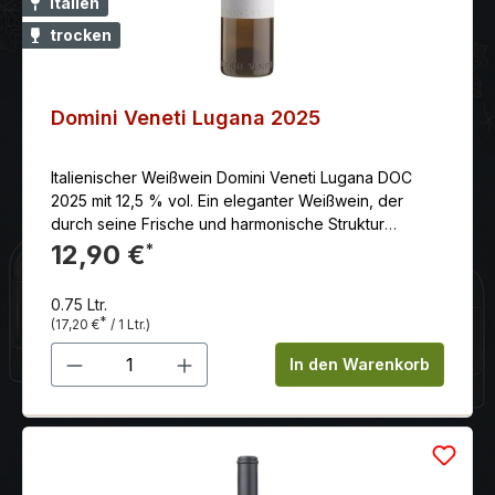
Italien
trocken
Domini Veneti Lugana 2025
Italienischer Weißwein Domini Veneti Lugana DOC
2025 mit 12,5 % vol. Ein eleganter Weißwein, der
durch seine Frische und harmonische Struktur
überzeugt und somit ein idealer Begleiter für
12,90 €
*
verschiedene Anlässe und Speisen ist.
0.75 Ltr.
*
(17,20 €
/ 1 Ltr.)
Produkt Anzahl: Gib den gewünschten 
In den Warenkorb