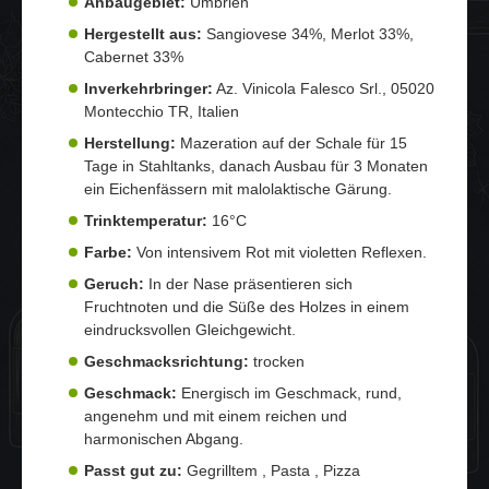
Anbaugebiet:
Umbrien
Hergestellt aus:
Sangiovese 34%, Merlot 33%,
Cabernet 33%
Inverkehrbringer:
Az. Vinicola Falesco Srl., 05020
Montecchio TR, Italien
Herstellung:
Mazeration auf der Schale für 15
Tage in Stahltanks, danach Ausbau für 3 Monaten
ein Eichenfässern mit malolaktische Gärung.
Trinktemperatur:
16°C
Farbe:
Von intensivem Rot mit violetten Reflexen.
Geruch:
In der Nase präsentieren sich
Fruchtnoten und die Süße des Holzes in einem
eindrucksvollen Gleichgewicht.
Geschmacksrichtung:
trocken
Geschmack:
Energisch im Geschmack, rund,
angenehm und mit einem reichen und
harmonischen Abgang.
Passt gut zu:
Gegrilltem , Pasta , Pizza