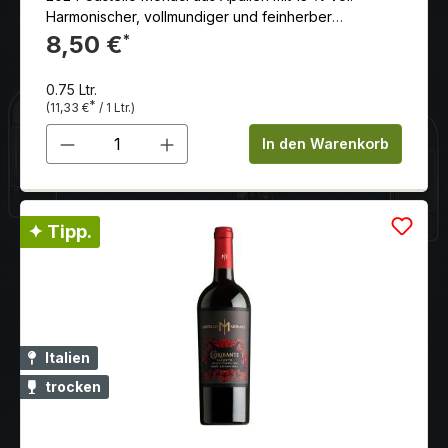
Harmonischer, vollmundiger und feinherber
Negroamaro mit angenehmer, runder Geschmack und
8,50 €
*
ausgezeichneter Struktur.
0.75 Ltr.
*
(11,33 €
/ 1 Ltr.)
Produkt Anzahl: Gib den gewünschten 
In den Warenkorb
✦ Tipp.
Italien
trocken