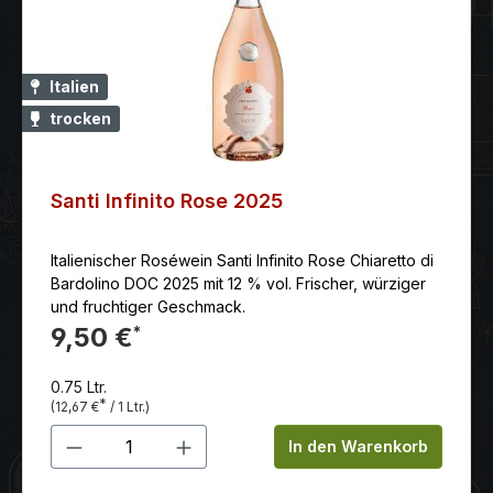
Italien
trocken
Santi Infinito Rose 2025
Italienischer Roséwein Santi Infinito Rose Chiaretto di
Bardolino DOC 2025 mit 12 % vol. Frischer, würziger
und fruchtiger Geschmack.
9,50 €
*
0.75 Ltr.
*
(12,67 €
/ 1 Ltr.)
Produkt Anzahl: Gib den gewünschten 
In den Warenkorb