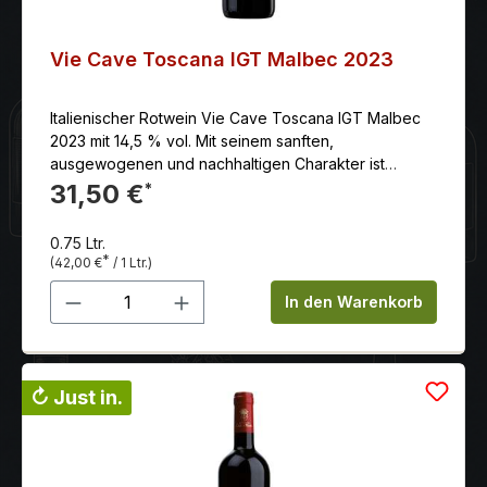
Vie Cave Toscana IGT Malbec 2023
Italienischer Rotwein Vie Cave Toscana IGT Malbec
2023 mit 14,5 % vol. Mit seinem sanften,
ausgewogenen und nachhaltigen Charakter ist
er bereits jetzt ein Trinkgenuss und wird auch in ein
31,50 €
*
paar Jahren noch viel Freude
bereiten.Serviervorschlag: Ausgezeichnet zu
0.75 Ltr.
kräftiger Pasta Salciccia.Serviertemperatur: 16.00
*
(42,00 €
/ 1 Ltr.)
°CAlkoholgehalt: 14.00 %schon trinkbar: sehr
Produkt Anzahl: Gib den gewünschten 
gutvorher öffnen: 1 std.lagerungsfähig bis (mind.):
In den Warenkorb
2029
↻ Just in.