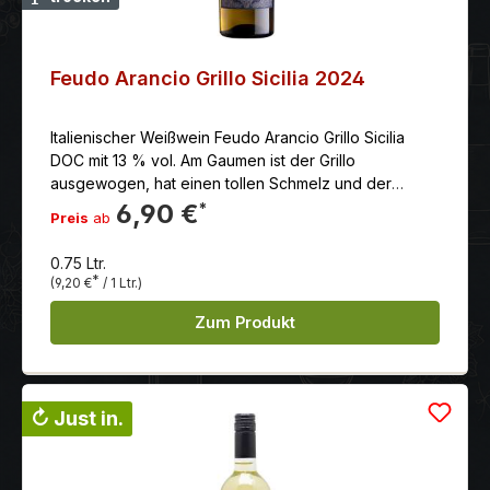
Feudo Arancio Grillo Sicilia 2024
Italienischer Weißwein Feudo Arancio Grillo Sicilia
DOC mit 13 % vol. Am Gaumen ist der Grillo
ausgewogen, hat einen tollen Schmelz und der
Abgang ist von Frische und einer feinen Säure
6,90 €
*
Preis
ab
geprägt.Ausbau und Verfeinerung in
temperaturkontrollierten Edelstahltanks.
0.75 Ltr.
*
(9,20 €
/ 1 Ltr.)
Zum Produkt
↻ Just in.