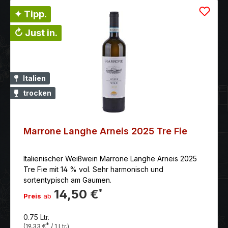
✦ Tipp.
↻ Just in.
Italien
trocken
Marrone Langhe Arneis 2025 Tre Fie
Italienischer Weißwein Marrone Langhe Arneis 2025
Tre Fie mit 14 % vol. Sehr harmonisch und
sortentypisch am Gaumen.
14,50 €
*
Preis
ab
0.75 Ltr.
*
(19,33 €
/ 1 Ltr.)