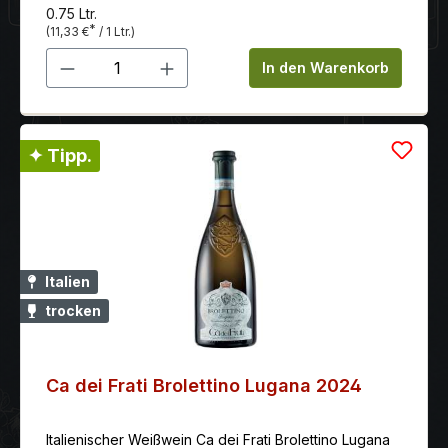
verführerisch mit einem Hauch Fruchtsüße im Abgang.
0.75 Ltr.
*
(11,33 €
/ 1 Ltr.)
Produkt Anzahl: Gib den gewünschten 
In den Warenkorb
✦ Tipp.
Italien
trocken
Ca dei Frati Brolettino Lugana 2024
Italienischer Weißwein Ca dei Frati Brolettino Lugana