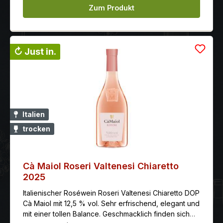
vorher öffnen: 1 Std. Herstellung: Premazeration bei 12
Zum Produkt
Grad für 20 Stunden, danach erfolgt die Gärung im
Stahltank zwischen 26-28 Grad. Der Wein wird 12
Monate in Barriques von 225 l und Tonneaux von 500
l ausgebaut und mindestens 6 Monate auf der
↻ Just in.
Flasche. Auszeichnung: Wine Enthusiast: 89 Punkte
(Jg. 08) Gambero Rosso: 2 Gläser (Jg. 07)
Italien
trocken
Cà Maiol Roseri Valtenesi Chiaretto
2025
Italienischer Roséwein Roseri Valtenesi Chiaretto DOP
Cà Maiol mit 12,5 % vol. Sehr erfrischend, elegant und
mit einer tollen Balance. Geschmacklich finden sich