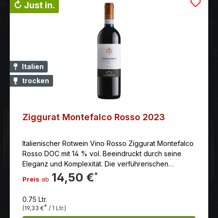
↻ Just in.
Italien
trocken
Ziggurat Montefalco Rosso 2023
Italienischer Rotwein Vino Rosso Ziggurat Montefalco
Rosso DOC mit 14 % vol. Beeindruckt durch seine
Eleganz und Komplexität. Die verführerischen
Kirscharomen stehen in perfektem Einklang mit Noten
14,50 €
*
Preis
ab
von Gewürznelke und balsamischen Essenzen. Am
Gaumen spiegelt sich diese Eleganz wider. Ein sehr
0.75 Ltr.
ausgewogener Wein, rund und zugleich
*
(19,33 €
/ 1 Ltr.)
frisch.Serviertemperatur: 16.00 schon trinkbar: gut