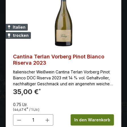
Italien
trocken
Cantina Terlan Vorberg Pinot Bianco
Riserva 2023
Italienischer Weißwein Cantina Terlan Vorberg Pinot
Bianco DOC Riserva 2023 mit 14 % vol. Gehaltvoller,
nachhaltiger Geschmack und ein angenehm weiches
Säurespiel.
35,00 €
*
0.75 Ltr.
*
(46,67 €
/ 1 Ltr.)
Produkt Anzahl: Gib den gewünschten 
In den Warenkorb