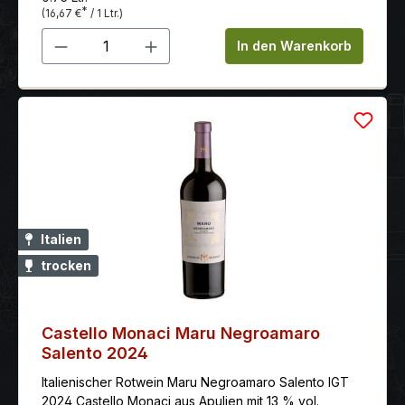
*
(16,67 €
/ 1 Ltr.)
Produkt Anzahl: Gib den gewünschten 
In den Warenkorb
Italien
trocken
Castello Monaci Maru Negroamaro
Salento 2024
Italienischer Rotwein Maru Negroamaro Salento IGT
2024 Castello Monaci aus Apulien mit 13 % vol.