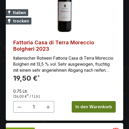
Italien
trocken
Fattoria Casa di Terra Moreccio
Bolgheri 2023
Italienischer Rotwein Fattoria Casa di Terra Moreccio
Bolgheri mit 13,5 % vol. Sehr ausgewogen, fruchtig
mit einem sehr angenehmen Abgang nach reifen
roten Beeren.
19,50 €
*
0.75 Ltr.
*
(26,00 €
/ 1 Ltr.)
Produkt Anzahl: Gib den gewünschten 
In den Warenkorb