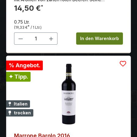
Leichtigkeit und lebhafte Säure lädt zum
14,50 €
*
unbekümmerten Trinken ein.
0.75 Ltr.
*
(19,33 €
/ 1 Ltr.)
Produkt Anzahl: Gib den gewünschten 
In den Warenkorb
% Angebot.
✦ Tipp.
Italien
trocken
Marrone Barolo 2016