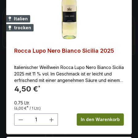
Italien
trocken
Rocca Lupo Nero Bianco Sicilia 2025
Italienischer Weißwein Rocca Lupo Nero Bianco Sicilia
2025 mit 11 % vol. Im Geschmack ist er leicht und
erfrischend mit einer angenehmen Säure und einem
Hauch von Mineralien. Farblich tritt der Lupo Nero
4,50 €
*
Bianco in einem attraktiven, klaren Strohgelb mit
grünlichen Reflexen in Erscheinung.
0.75 Ltr.
*
(6,00 €
/ 1 Ltr.)
Produkt Anzahl: Gib den gewünschten 
In den Warenkorb