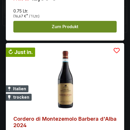
Mineralität im Nachgeschmack, wie es für das
Herkunftsgebiet typisch ist.
0.75 Ltr.
*
(16,67 €
/ 1 Ltr.)
Zum Produkt
↻ Just in.
Italien
trocken
Cordero di Montezemolo Barbera d'Alba
2024