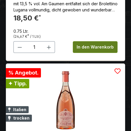
mit 13,5 % vol. Am Gaumen entfaltet sich der Brolettino
Lugana vollmundig, dicht gewoben und wunderbar
wärmend. Seine Frucht ist mit einer angenehmen,
18,50 €
*
mineralischen Säure durchzogen.
0.75 Ltr.
*
(24,67 €
/ 1 Ltr.)
Produkt Anzahl: Gib den gewünschten 
In den Warenkorb
% Angebot.
✦ Tipp.
Italien
trocken