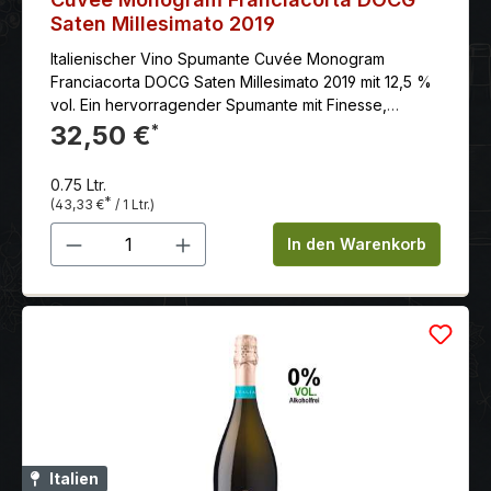
Saten Millesimato 2019
Italienischer Vino Spumante Cuvée Monogram
Franciacorta DOCG Saten Millesimato 2019 mit 12,5 %
vol. Ein hervorragender Spumante mit Finesse,
Eleganz und Komplexität.
32,50 €
*
0.75 Ltr.
*
(43,33 €
/ 1 Ltr.)
Produkt Anzahl: Gib den gewünschten 
In den Warenkorb
Italien