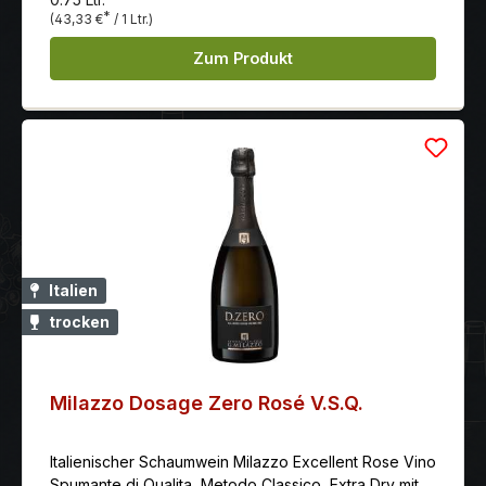
eine ausgesprochene Cremigkeit kontrastiert wird,
*
(43,33 €
/ 1 Ltr.)
und hinterlässt einen fetten öligen Eindruck auf der
Zunge. Beinahe unendlich langer Nachhall. Reiner
Zum Produkt
Trebbiano di Lugana
Italien
trocken
Milazzo Dosage Zero Rosé V.S.Q.
Italienischer Schaumwein Milazzo Excellent Rose Vino
Spumante di Qualita, Metodo Classico, Extra Dry mit