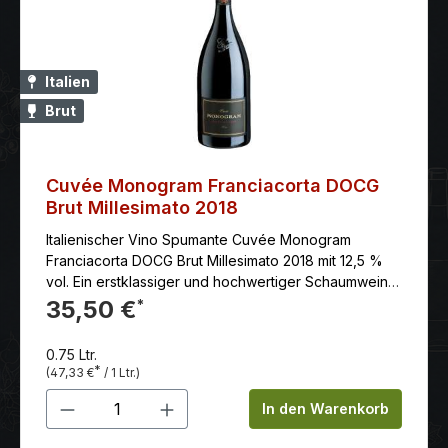
Italien
Brut
Cuvée Monogram Franciacorta DOCG
Brut Millesimato 2018
Italienischer Vino Spumante Cuvée Monogram
Franciacorta DOCG Brut Millesimato 2018 mit 12,5 %
vol. Ein erstklassiger und hochwertiger Schaumwein
nach der traditionellen Methode, die auch als
35,50 €
*
Methode Champenoise bekannt ist, bei der die
zweite Gärung in der Flasche stattfindet.
0.75 Ltr.
*
(47,33 €
/ 1 Ltr.)
Produkt Anzahl: Gib den gewünschten 
In den Warenkorb