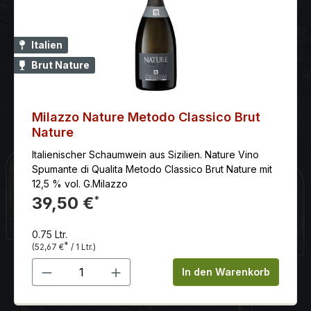
Italien
Brut Nature
Milazzo Nature Metodo Classico Brut
Nature
Italienischer Schaumwein aus Sizilien. Nature Vino
Spumante di Qualita Metodo Classico Brut Nature mit
12,5 % vol. G.Milazzo
39,50 €
*
0.75 Ltr.
*
(52,67 €
/ 1 Ltr.)
Produkt Anzahl: Gib den gewünschten 
In den Warenkorb