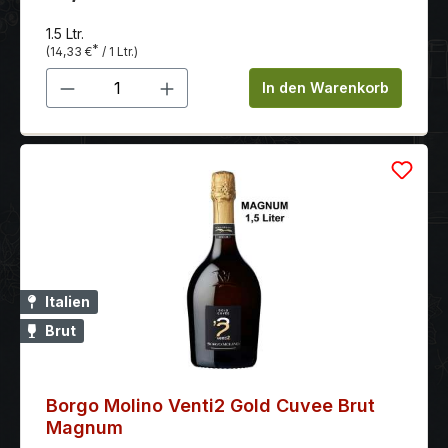
1.5 Ltr.
*
(14,33 €
/ 1 Ltr.)
Produkt Anzahl: Gib den gewünschten 
In den Warenkorb
Italien
Brut
Borgo Molino Venti2 Gold Cuvee Brut
Magnum