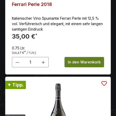
Ferrari Perle 2018
Italienischer Vino Spumante Ferrari Perle mit 12,5 %
vol. Verführerisch und elegant, mit einem sehr langen
samtigen Eindruck
35,00 €
*
0.75 Ltr.
*
(46,67 €
/ 1 Ltr.)
Produkt Anzahl: Gib den gewünschten 
In den Warenkorb
✦ Tipp.