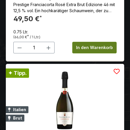
Prestige Franciacorta Rosé Extra Brut Edizione 46 mit
12,5 % vol. Ein hochkarätiger Schaumwein, der zu
den besten der Welt zählt. Er wurde von zahlreichen
49,50 €
*
Weinkritikern ausgezeichnet, darunter Robert Parker,
Wine Spectator und James Suckling.
0.75 Ltr.
*
(66,00 €
/ 1 Ltr.)
Produkt Anzahl: Gib den gewünschten 
In den Warenkorb
✦ Tipp.
Italien
Brut