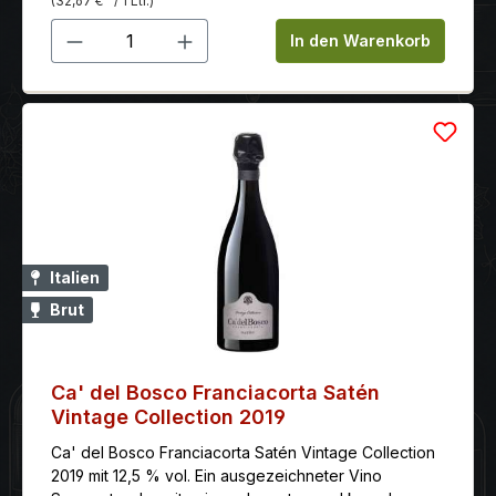
(32,67 €
/ 1 Ltr.)
Produkt Anzahl: Gib den gewünschten 
In den Warenkorb
Italien
Brut
Ca' del Bosco Franciacorta Satén
Vintage Collection 2019
Ca' del Bosco Franciacorta Satén Vintage Collection
2019 mit 12,5 % vol. Ein ausgezeichneter Vino