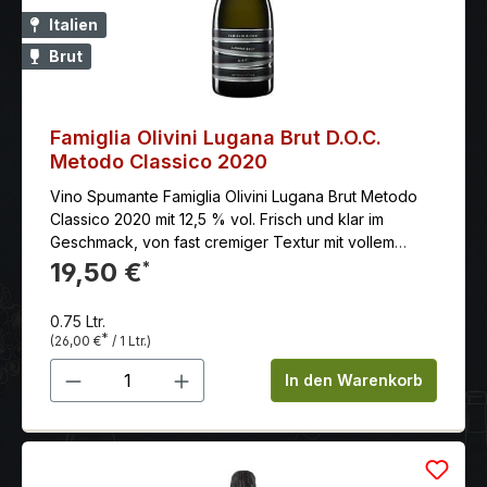
Italien
Brut
Famiglia Olivini Lugana Brut D.O.C.
Metodo Classico 2020
Vino Spumante Famiglia Olivini Lugana Brut Metodo
Classico 2020 mit 12,5 % vol. Frisch und klar im
Geschmack, von fast cremiger Textur mit vollem
Körper.
19,50 €
*
0.75 Ltr.
*
(26,00 €
/ 1 Ltr.)
Produkt Anzahl: Gib den gewünschten 
In den Warenkorb