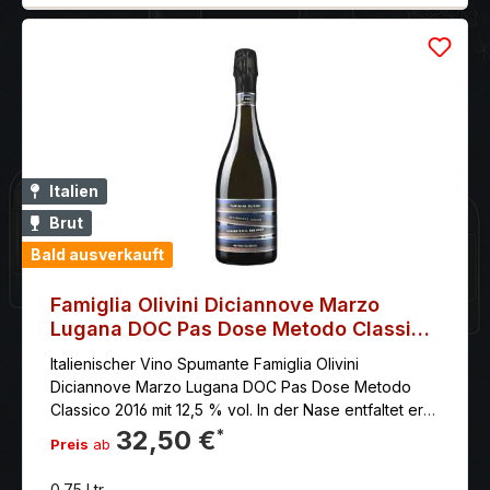
Italien
Brut
Bald ausverkauft
Famiglia Olivini Diciannove Marzo
Lugana DOC Pas Dose Metodo Classico
2016
Italienischer Vino Spumante Famiglia Olivini
Diciannove Marzo Lugana DOC Pas Dose Metodo
Classico 2016 mit 12,5 % vol. In der Nase entfaltet er
ausgeprägte balsamische und zitronige Duftnoten,
32,50 €
*
Preis
ab
am Gaumen präsentiert er sich kraftvoll und
wohlschmeckend, mit einer herben Ader, die durch
0.75 Ltr.