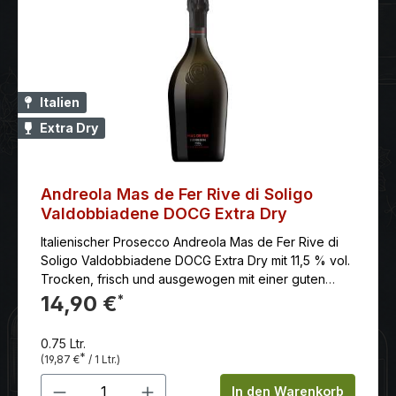
Italien
Extra Dry
Andreola Mas de Fer Rive di Soligo
Valdobbiadene DOCG Extra Dry
Italienischer Prosecco Andreola Mas de Fer Rive di
Soligo Valdobbiadene DOCG Extra Dry mit 11,5 % vol.
Trocken, frisch und ausgewogen mit einer guten
Länge.
14,90 €
*
0.75 Ltr.
*
(19,87 €
/ 1 Ltr.)
Produkt Anzahl: Gib den gewünschten 
In den Warenkorb