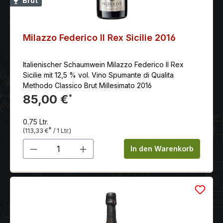
Brut
Milazzo Federico II Rex Sicilie 2016
Italienischer Schaumwein Milazzo Federico II Rex
Sicilie mit 12,5 % vol. Vino Spumante di Qualita
Methodo Classico Brut Millesimato 2016
85,00 €
*
0.75 Ltr.
*
(113,33 €
/ 1 Ltr.)
Produkt Anzahl: Gib den gewünschten 
In den Warenkorb