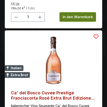
1.5 Ltr.
*
(186,00 €
/ 1 Ltr.)
Produkt Anzahl: Gib den gewünschten 
In den Warenkorb
Italien
Extra Brut
Ca' del Bosco Cuvee Prestige
Franciacorta Rosé Extra Brut Edizione
46
Italienischer Vino Spumante Ca' del Bosco Cuvee