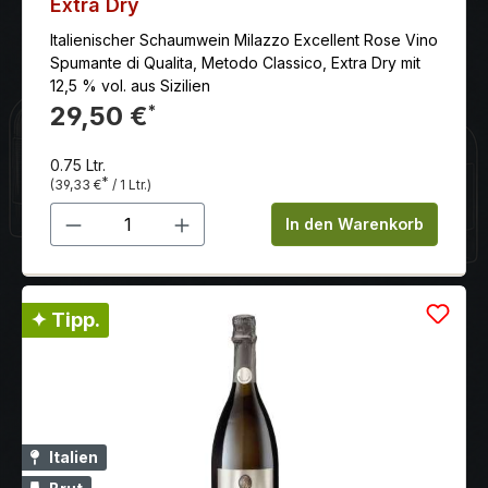
Extra Dry
Italienischer Schaumwein Milazzo Excellent Rose Vino
Spumante di Qualita, Metodo Classico, Extra Dry mit
12,5 % vol. aus Sizilien
29,50 €
*
0.75 Ltr.
*
(39,33 €
/ 1 Ltr.)
Produkt Anzahl: Gib den gewünschten 
In den Warenkorb
✦ Tipp.
Italien