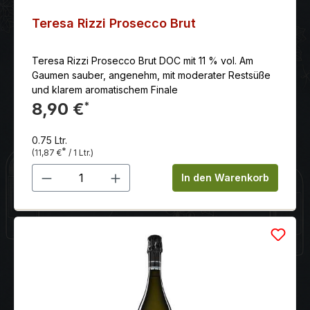
Teresa Rizzi Prosecco Brut
Teresa Rizzi Prosecco Brut DOC mit 11 % vol. Am
Gaumen sauber, angenehm, mit moderater Restsüße
und klarem aromatischem Finale
8,90 €
*
0.75 Ltr.
*
(11,87 €
/ 1 Ltr.)
Produkt Anzahl: Gib den gewünschten 
In den Warenkorb