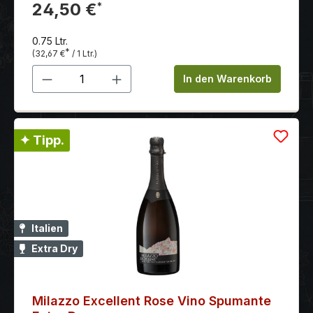
frischen exotischen Früchten und frischem Brioche.
24,50 €
*
0.75 Ltr.
*
(32,67 €
/ 1 Ltr.)
Produkt Anzahl: Gib den gewünschten 
In den Warenkorb
✦ Tipp.
Italien
Extra Dry
Milazzo Excellent Rose Vino Spumante