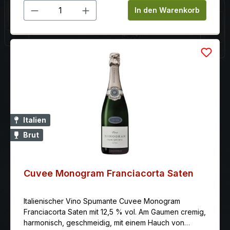
Produkt Anzahl: Gib den gewünschten 
In den Warenkorb
Italien
Brut
Cuvee Monogram Franciacorta Saten
Italienischer Vino Spumante Cuvee Monogram
Franciacorta Saten mit 12,5 % vol. Am Gaumen cremig,
harmonisch, geschmeidig, mit einem Hauch von