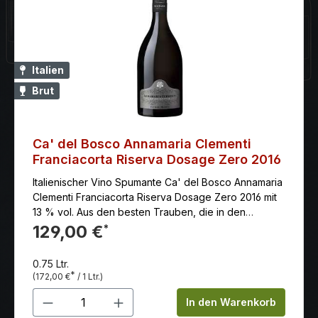
Italien
Brut
Ca' del Bosco Annamaria Clementi
Franciacorta Riserva Dosage Zero 2016
Italienischer Vino Spumante Ca' del Bosco Annamaria
Clementi Franciacorta Riserva Dosage Zero 2016 mit
13 % vol. Aus den besten Trauben, die in den
verschiedenen Crus ausgewählt wurden, und nur aus
129,00 €
*
den besten Jahren.
0.75 Ltr.
*
(172,00 €
/ 1 Ltr.)
Produkt Anzahl: Gib den gewünschten 
In den Warenkorb