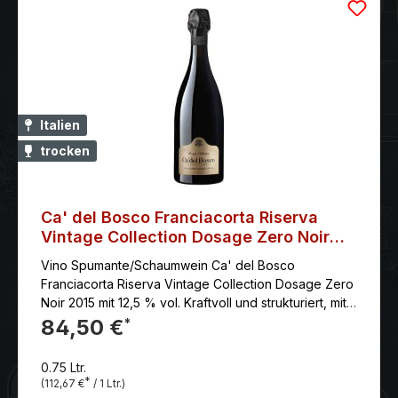
Italien
trocken
Ca' del Bosco Franciacorta Riserva
Vintage Collection Dosage Zero Noir
2015
Vino Spumante/Schaumwein Ca' del Bosco
Franciacorta Riserva Vintage Collection Dosage Zero
Noir 2015 mit 12,5 % vol. Kraftvoll und strukturiert, mit
feiner Frische, lebendiger Säure und einem langen,
84,50 €
*
eleganten Abgang. Die Pinot Nero-Trauben sorgen
für Tiefe und Finesse
0.75 Ltr.
*
(112,67 €
/ 1 Ltr.)