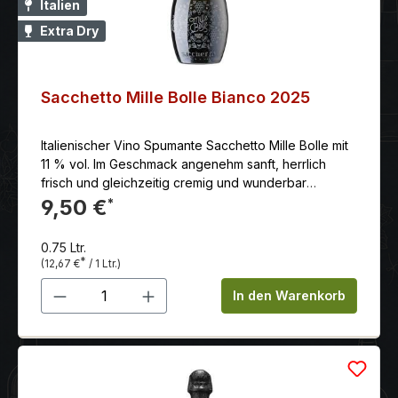
Italien
Extra Dry
Sacchetto Mille Bolle Bianco 2025
Italienischer Vino Spumante Sacchetto Mille Bolle mit
11 % vol. Im Geschmack angenehm sanft, herrlich
frisch und gleichzeitig cremig und wunderbar
ausgewogen.
9,50 €
*
0.75 Ltr.
*
(12,67 €
/ 1 Ltr.)
Produkt Anzahl: Gib den gewünschten 
In den Warenkorb