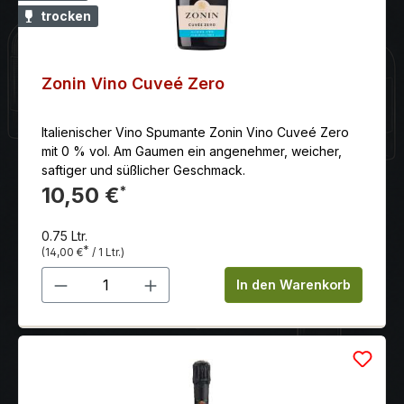
trocken
Zonin Vino Cuveé Zero
Italienischer Vino Spumante Zonin Vino Cuveé Zero
mit 0 % vol. Am Gaumen ein angenehmer, weicher,
saftiger und süßlicher Geschmack.
10,50 €
*
0.75 Ltr.
*
(14,00 €
/ 1 Ltr.)
Produkt Anzahl: Gib den gewünschten 
In den Warenkorb