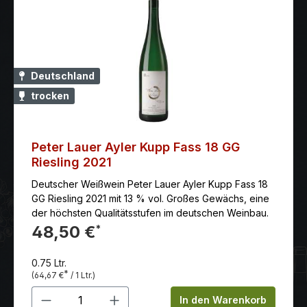
Deutschland
trocken
Peter Lauer Ayler Kupp Fass 18 GG
Riesling 2021
Deutscher Weißwein Peter Lauer Ayler Kupp Fass 18
GG Riesling 2021 mit 13 % vol. Großes Gewächs, eine
der höchsten Qualitätsstufen im deutschen Weinbau.
48,50 €
*
0.75 Ltr.
*
(64,67 €
/ 1 Ltr.)
Produkt Anzahl: Gib den gewünschten 
In den Warenkorb