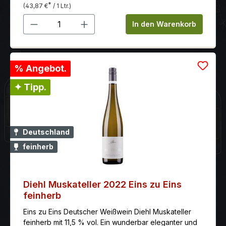
*
(43,87 €
/ 1 Ltr.)
Produkt Anzahl: Gib den gewünschten 
In den Warenkorb
% Angebot.
✦ Tipp.
Deutschland
feinherb
Diehl Muskateller 2022 Eins zu Eins
feinherb
Eins zu Eins Deutscher Weißwein Diehl Muskateller
feinherb mit 11,5 % vol. Ein wunderbar eleganter und