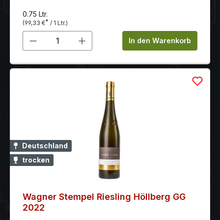
0.75 Ltr.
*
(99,33 €
/ 1 Ltr.)
Produkt Anzahl: Gib den gewünschten 
In den Warenkorb
Deutschland
trocken
Wagner Stempel Riesling Höllberg GG
2022