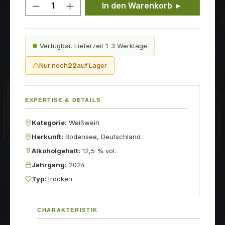
Produkt Anzahl: Gib den gewünschten
In den Warenkorb ►
Verfügbar. Lieferzeit 1-3 Werktage
Nur noch
22
auf Lager
EXPERTISE & DETAILS
Kategorie:
Weißwein
Herkunft:
Bodensee, Deutschland
Alkoholgehalt:
12,5 % vol.
Jahrgang:
2024
Typ:
trocken
CHARAKTERISTIK