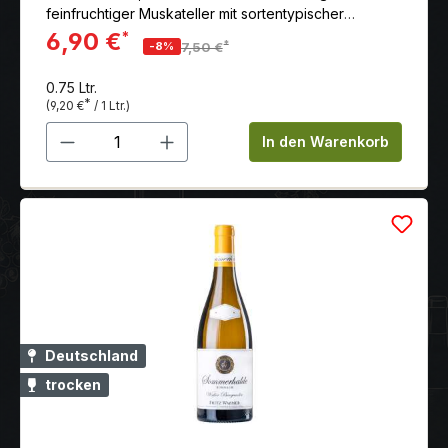
feinfruchtiger Muskateller mit sortentypischer
komplexer Aromatik und herrlichem Trinkfluss.
6,90 €
*
*
-8%
7,50 €
0.75 Ltr.
*
(9,20 €
/ 1 Ltr.)
Produkt Anzahl: Gib den gewünschten 
In den Warenkorb
Deutschland
trocken