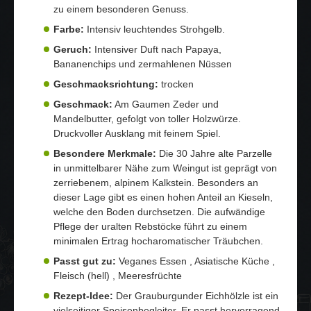
zu einem besonderen Genuss.
Farbe:
Intensiv leuchtendes Strohgelb.
Geruch:
Intensiver Duft nach Papaya,
Bananenchips und zermahlenen Nüssen
Geschmacksrichtung:
trocken
Geschmack:
Am Gaumen Zeder und
Mandelbutter, gefolgt von toller Holzwürze.
Druckvoller Ausklang mit feinem Spiel.
Besondere Merkmale:
Die 30 Jahre alte Parzelle
in unmittelbarer Nähe zum Weingut ist geprägt von
zerriebenem, alpinem Kalkstein. Besonders an
dieser Lage gibt es einen hohen Anteil an Kieseln,
welche den Boden durchsetzen. Die aufwändige
Pflege der uralten Rebstöcke führt zu einem
minimalen Ertrag hocharomatischer Träubchen.
Passt gut zu:
Veganes Essen , Asiatische Küche ,
Fleisch (hell) , Meeresfrüchte
Rezept-Idee:
Der Grauburgunder Eichhölzle ist ein
vielseitiger Speisenbegleiter. Er passt hervorragend