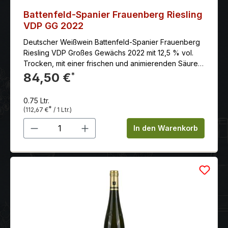
Battenfeld-Spanier Frauenberg Riesling
VDP GG 2022
Deutscher Weißwein Battenfeld-Spanier Frauenberg
Riesling VDP Großes Gewächs 2022 mit 12,5 % vol.
Trocken, mit einer frischen und animierenden Säure.
Er hat einen prägnant mineralischen Körper, hohes
84,50 €
*
Volumen und eine lange Länge.
0.75 Ltr.
*
(112,67 €
/ 1 Ltr.)
Produkt Anzahl: Gib den gewünschten 
In den Warenkorb