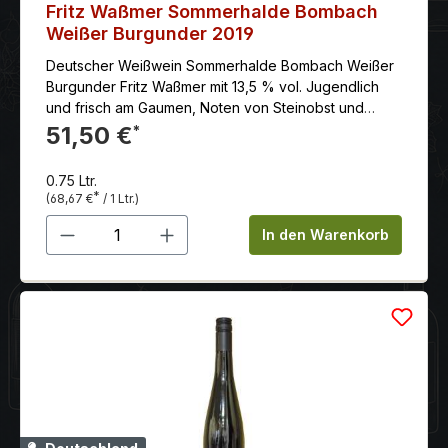
Fritz Waßmer Sommerhalde Bombach
Weißer Burgunder 2019
Deutscher Weißwein Sommerhalde Bombach Weißer
Burgunder Fritz Waßmer mit 13,5 % vol. Jugendlich
und frisch am Gaumen, Noten von Steinobst und
Limette, mit einer feinen Salzigkeit.
51,50 €
*
0.75 Ltr.
*
(68,67 €
/ 1 Ltr.)
Produkt Anzahl: Gib den gewünschten 
In den Warenkorb