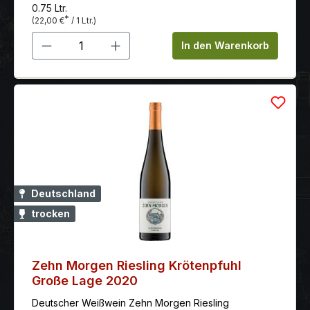
und ist präsent mit einer klaren mineralischen
0.75 Ltr.
Komponente, die für Energie und Spiel sorgt. Neben
*
(22,00 €
/ 1 Ltr.)
der knackigen Frucht finden sich würzige Elemente,
Produkt Anzahl: Gib den gewünschten 
die ein wenig an Curry erinnern. Schließlich sorgt eine
In den Warenkorb
leichte Salzigkeit für Trinkfluss.
Deutschland
trocken
Zehn Morgen Riesling Krötenpfuhl
Große Lage 2020
Deutscher Weißwein Zehn Morgen Riesling