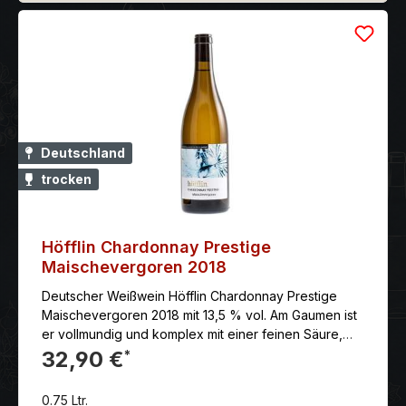
Deutschland
trocken
Höfflin Chardonnay Prestige
Maischevergoren 2018
Deutscher Weißwein Höfflin Chardonnay Prestige
Maischevergoren 2018 mit 13,5 % vol. Am Gaumen ist
er vollmundig und komplex mit einer feinen Säure,
die für Frische sorgt. Die Maischegärung verleiht ihm
32,90 €
*
eine gewisse Tanninstruktur und eine leicht bittere
Note, die an weißen Tee erinnert.
0.75 Ltr.