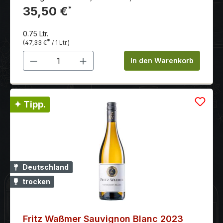
Schmelz und enorme Würze. Ein hervorragender
35,50 €
*
Speisebegleiter mit viel Potenzial.
0.75 Ltr.
*
(47,33 €
/ 1 Ltr.)
Produkt Anzahl: Gib den gewünschten 
In den Warenkorb
✦ Tipp.
Deutschland
trocken
Fritz Waßmer Sauvignon Blanc 2023