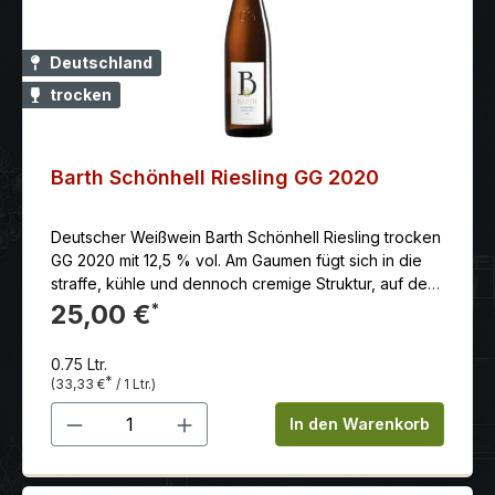
Deutschland
trocken
Barth Schönhell Riesling GG 2020
Deutscher Weißwein Barth Schönhell Riesling trocken
GG 2020 mit 12,5 % vol. Am Gaumen fügt sich in die
straffe, kühle und dennoch cremige Struktur, auf der
Feuerstein und Salzigkeit aufeinandertreffen. Der
25,00 €
*
Feingeist: verfängt mit seiner ersten Verspieltheit, um
dann für seine Tiefgründigkeit zu begeistern. Eine
0.75 Ltr.
gute Portion rieslingtypischer Aprikose im Duft und
*
(33,33 €
/ 1 Ltr.)
am Gaumen fügt sich in die straffe, kühle und
Produkt Anzahl: Gib den gewünschten 
dennoch cremige Struktur, auf der Feuerstein und
In den Warenkorb
Salzigkeit aufeinandertreffen. Der Wein wirkt dicht
verwoben und hat einen guten Grip. Heute schon
offen, aber mit viel Reifepotential ausgestattet. In der