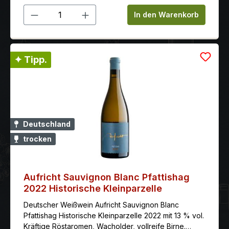
Produkt Anzahl: Gib den gewünschten 
In den Warenkorb
✦ Tipp.
Deutschland
trocken
Aufricht Sauvignon Blanc Pfattishag
2022 Historische Kleinparzelle
Deutscher Weißwein Aufricht Sauvignon Blanc
Pfattishag Historische Kleinparzelle 2022 mit 13 % vol.
Kräftige Röstaromen, Wacholder, vollreife Birne.