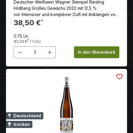
Deutscher Weißwein Wagner Stempel Riesling
Höllberg Großes Gewächs 2022 mit 12,5 %
vol. Intensiver und komplexer Duft mit Anklängen von
Pfirsich, Aprikose und Mango, unterlegt mit floralen
38,50 €
*
Noten von Jasmin und Akazie
0.75 Ltr.
*
(51,33 €
/ 1 Ltr.)
Produkt Anzahl: Gib den gewünschten 
In den Warenkorb
Deutschland
trocken