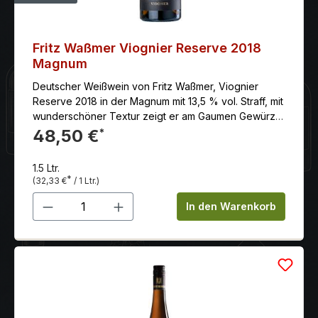
Fritz Waßmer Viognier Reserve 2018
Magnum
Deutscher Weißwein von Fritz Waßmer, Viognier
Reserve 2018 in der Magnum mit 13,5 % vol. Straff, mit
wunderschöner Textur zeigt er am Gaumen Gewürze,
etwas Butter und einem Hauch von Zitrone. Der
48,50 €
*
Abgang ist lange und verführerisch. Macht definitiv
Lust auf das nächste Glas.
1.5 Ltr.
*
(32,33 €
/ 1 Ltr.)
Produkt Anzahl: Gib den gewünschten 
In den Warenkorb