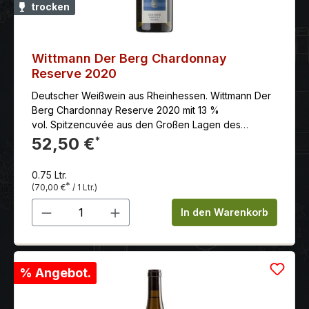
trocken
Wittmann Der Berg Chardonnay
Reserve 2020
Deutscher Weißwein aus Rheinhessen. Wittmann Der
Berg Chardonnay Reserve 2020 mit 13 %
vol. Spitzencuvée aus den Großen Lagen des
Westhofener Bergs.
52,50 €
*
0.75 Ltr.
*
(70,00 €
/ 1 Ltr.)
Produkt Anzahl: Gib den gewünschten 
In den Warenkorb
% Angebot.