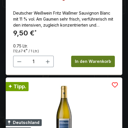
Deutscher Weißwein Fritz Waßmer Sauvignon Blanc
mit 11 % vol. Am Gaumen sehr frisch, verführerisch mit
den intensiven, zugleich konzentrierten und
vielseitigen typischen Rebsorten Aromen des
9,50 €
*
Bouquets, fruchtbetont mit frischer und gut
eingebundener Säure, die dem Abgang noch mehr
0.75 Ltr.
frische verleiht.
*
(12,67 €
/ 1 Ltr.)
Produkt Anzahl: Gib den gewünschten 
In den Warenkorb
✦ Tipp.
Deutschland