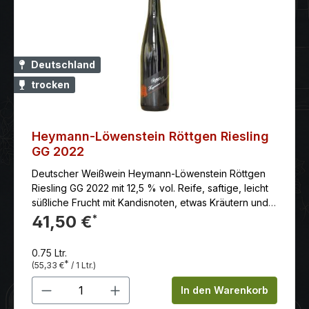
Deutschland
trocken
Heymann-Löwenstein Röttgen Riesling
GG 2022
Deutscher Weißwein Heymann-Löwenstein Röttgen
Riesling GG 2022 mit 12,5 % vol. Reife, saftige, leicht
süßliche Frucht mit Kandisnoten, etwas Kräutern und
kandiert-floralen Tönen, sehr feine, lebendige Säure,
41,50 €
*
ein Hauch Gerbstoff, gute Substanz und
Nachhaltigkeit, dunkelbeerige Anklänge, herbe
0.75 Ltr.
nussige Töne, erdige Mineralik, sehr guter, fester,
*
(55,33 €
/ 1 Ltr.)
saftiger und kräuterig-würziger Abgang
Produkt Anzahl: Gib den gewünschten 
In den Warenkorb