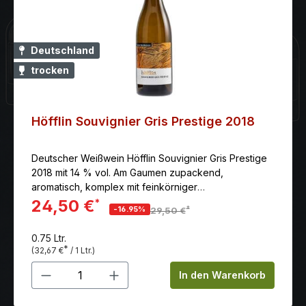
Deutschland
trocken
Höfflin Souvignier Gris Prestige 2018
Deutscher Weißwein Höfflin Souvignier Gris Prestige
2018 mit 14 % vol. Am Gaumen zupackend,
aromatisch, komplex mit feinkörniger
Gerbstoffstruktur und angenehmer Viskosität. Klingt
24,50 €
*
*
-16.95%
29,50 €
mit einem Hauch von pflückfrischen Himbeeren aus.
Ein wunderbar ausgewogener Orange Wine.
0.75 Ltr.
Bernsteinfarben leuchtet der Wein im Glas. Das Bukett
*
(32,67 €
/ 1 Ltr.)
beeindruckt mit seinem Aromenreichtum: der Bogen
Produkt Anzahl: Gib den gewünschten 
ist gespannt von frischer Muskatnuss, Nelken,
In den Warenkorb
kandierten Zitrusfrüchten, Marzipan, bis hin zu
Anklängen an Sojasauce.