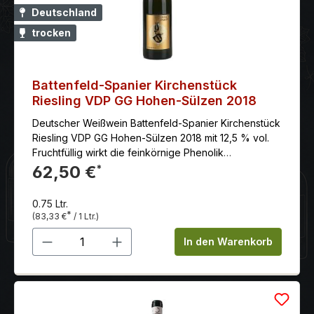
Deutschland
trocken
Battenfeld-Spanier Kirchenstück
Riesling VDP GG Hohen-Sülzen 2018
Deutscher Weißwein Battenfeld-Spanier Kirchenstück
Riesling VDP GG Hohen-Sülzen 2018 mit 12,5 % vol.
Fruchtfüllig wirkt die feinkörnige Phenolik
mundwässernd und wird befeuert vom jugendlichen
62,50 €
*
doch vollreifen Säurenerv. Komplex und tiefgründig
fließt er selbstgewiss und gradlinig ins zitrische, salzig
0.75 Ltr.
herbe Finish.
*
(83,33 €
/ 1 Ltr.)
Produkt Anzahl: Gib den gewünschten 
In den Warenkorb