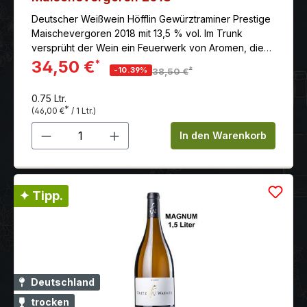
Deutscher Weißwein Höfflin Gewürztraminer Prestige
Maischevergoren 2018 mit 13,5 % vol. Im Trunk
versprüht der Wein ein Feuerwerk von Aromen, die
den Gaumen voll auskleiden und ausgiebig
34,50 €
*
*
-10.39%
38,50 €
nachhallen. Getragen von einer dichten,
ausgewogenen Textur. Ein überaus vielschichtiges
0.75 Ltr.
Geschmackserlebnis.
*
(46,00 €
/ 1 Ltr.)
Produkt Anzahl: Gib den gewünschten 
In den Warenkorb
✦ Tipp.
Deutschland
trocken