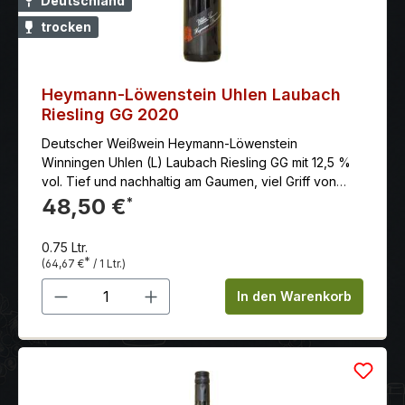
Deutschland
trocken
Heymann-Löwenstein Uhlen Laubach
Riesling GG 2020
Deutscher Weißwein Heymann-Löwenstein
Winningen Uhlen (L) Laubach Riesling GG mit 12,5 %
vol. Tief und nachhaltig am Gaumen, viel Griff von
mürben, reifen Gerbstoffen, süßlicher Schmelz,
48,50 €
*
gezügelte Kraft, noch jung, langer, saftiger und
griffiger Abgang mit kräuterig-vegetabilen und
0.75 Ltr.
deutlich rotfruchtigen, vor allem an Cranberries
*
(64,67 €
/ 1 Ltr.)
erinnernden Noten.
Produkt Anzahl: Gib den gewünschten 
In den Warenkorb