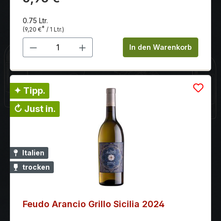
leichten Speisen genau richtig.
0.75 Ltr.
*
(9,20 €
/ 1 Ltr.)
Produkt Anzahl: Gib den gewünschten 
In den Warenkorb
✦ Tipp.
↻ Just in.
Italien
trocken
Feudo Arancio Grillo Sicilia 2024