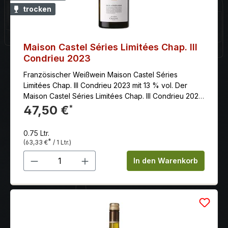
trocken
Maison Castel Séries Limitées Chap. III
Condrieu 2023
Französischer Weißwein Maison Castel Séries
Limitées Chap. III Condrieu 2023 mit 13 % vol. Der
Maison Castel Séries Limitées Chap. III Condrieu 2020
ist ein exzellenter französischer Weißwein aus der
47,50 €
*
Weinregion Condrieu im Rhônetal. Dieser Wein wird
aus der weißen Rebsorte Viognier hergestellt und
0.75 Ltr.
präsentiert sich mit einem intensiven Bouquet von
*
(63,33 €
/ 1 Ltr.)
reifen Früchten, Blüten und mineralischen Noten. Am
Produkt Anzahl: Gib den gewünschten 
Gaumen ist er vollmundig und komplex mit einer
In den Warenkorb
ausgewogenen Säurestruktur und einem langen,
frischen Abgang. Nur begrenzte Mengen dieses
außergewöhnlichen Weißweins aus 100 % Viognier
werden in einzigartiger Handwerksarbeit produziert.
Tiefes Goldgelb fließt klar und leuchtend ins Glas. In
der Nase elegant und intensiv. Aromen von Aprikose,