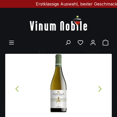
Erstklassige Auswahl, bester Geschmack & schnel
Zum Hauptinhalt springen
Ware
Bildergalerie überspringen