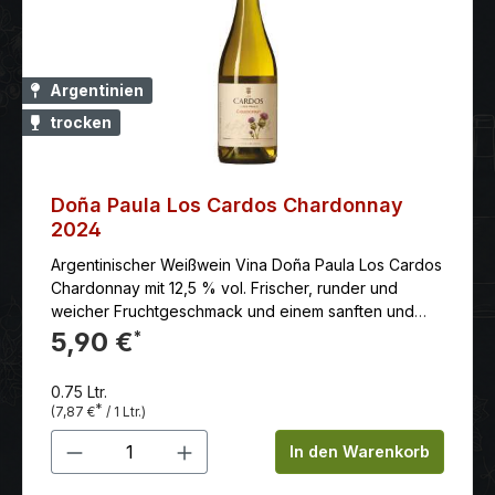
Pfirsich und Birne, abgerundet mit blumigen Noten,
gehen zu Nuancen von Trockenfrüchten,
Marshmallows und Bergamotte über. Am Gaumen
zeigt er sich weich, großzügig und ausgewogen. Sein
Argentinien
frischer, blumiger Charakter gipfelt in einem
trocken
reichhaltigen Abgang, der die Aromen des Bouquets
wieder aufgreift. Nach der Gärung wird der Wein 15
Monate in Fässern ausgebaut, um seine Komplexität
und Aromenvielfalt zu erhöhen. Der Maison Castel
Doña Paula Los Cardos Chardonnay
Séries Limitées Chap. III Condrieu 2020 wird oft in
2024
verschiedenen französischen Eichenfässern
Argentinischer Weißwein Vina Doña Paula Los Cardos
gelagert, um dem Wein ein feines, leicht würziges
Chardonnay mit 12,5 % vol. Frischer, runder und
Aroma zu verleihen. Schließlich wird der Wein vor
weicher Fruchtgeschmack und einem sanften und
dem Abfüllen in Flaschen noch geklärt und filtriert, um
angenehmen Abgang.
5,90 €
*
Sedimente und Trübstoffe zu entfernen und eine
klare, brillante Flüssigkeit zu erhalten. Der fertige
Wein wird dann in Flaschen abgefüllt und kann nach
0.75 Ltr.
einer angemessenen Reifung auf den Markt gebracht
*
(7,87 €
/ 1 Ltr.)
werden. Der Maison Castel Séries Limitées Chap. III
Produkt Anzahl: Gib den gewünschten 
In den Warenkorb
Condrieu 2020 eignet sich hervorragend als
Begleiter zu Fischgerichten, Meeresfrüchten,