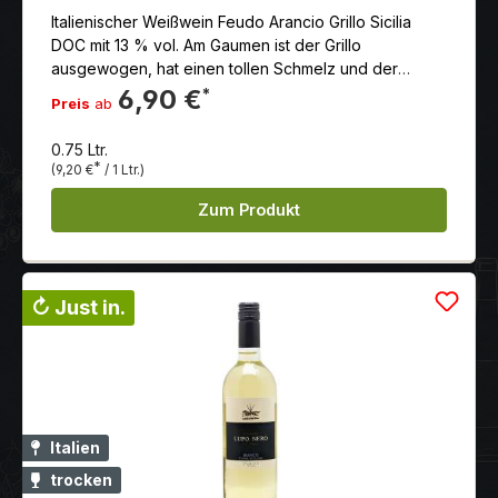
Italienischer Weißwein Feudo Arancio Grillo Sicilia
DOC mit 13 % vol. Am Gaumen ist der Grillo
ausgewogen, hat einen tollen Schmelz und der
Abgang ist von Frische und einer feinen Säure
6,90 €
*
Preis
ab
geprägt.Ausbau und Verfeinerung in
temperaturkontrollierten Edelstahltanks.
0.75 Ltr.
*
(9,20 €
/ 1 Ltr.)
Zum Produkt
↻ Just in.
Italien
trocken