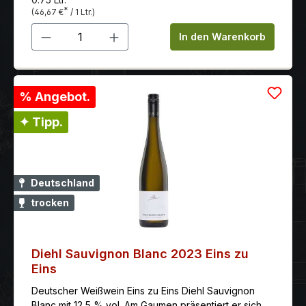
*
(46,67 €
/ 1 Ltr.)
Produkt Anzahl: Gib den gewünschten 
In den Warenkorb
% Angebot.
✦ Tipp.
Deutschland
trocken
Diehl Sauvignon Blanc 2023 Eins zu
Eins
Deutscher Weißwein Eins zu Eins Diehl Sauvignon
Blanc mit 12,5 % vol. Am Gaumen präsentiert er sich