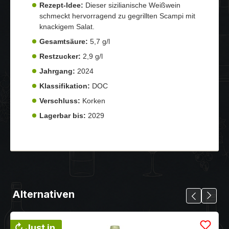
Rezept-Idee:
Dieser sizilianische Weißwein
schmeckt hervorragend zu gegrillten Scampi mit
knackigem Salat.
Gesamtsäure:
5,7 g/l
Restzucker:
2,9 g/l
Jahrgang:
2024
Klassifikation:
DOC
Verschluss:
Korken
Lagerbar bis:
2029
Alternativen
↻ Just in.