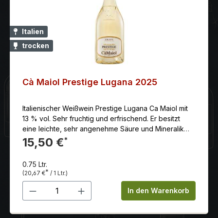
Italien
trocken
Cà Maiol Prestige Lugana 2025
Italienischer Weißwein Prestige Lugana Ca Maiol mit
13 % vol. Sehr fruchtig und erfrischend. Er besitzt
eine leichte, sehr angenehme Säure und Mineralik
und ist somit ein Weißwein, den man nicht nur im
15,50 €
*
Sommer genießt. Präsentiert sich mit einer strahlend
hell goldgelben Farbe und schimmert mit leuchtend
0.75 Ltr.
hell grünlichen Reflexen.
*
(20,67 €
/ 1 Ltr.)
Produkt Anzahl: Gib den gewünschten 
In den Warenkorb