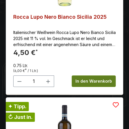
Rocca Lupo Nero Bianco Sicilia 2025
Italienischer Weißwein Rocca Lupo Nero Bianco Sicilia
2025 mit 11 % vol. Im Geschmack ist er leicht und
erfrischend mit einer angenehmen Säure und einem
Hauch von Mineralien. Farblich tritt der Lupo Nero
4,50 €
*
Bianco in einem attraktiven, klaren Strohgelb mit
grünlichen Reflexen in Erscheinung.
0.75 Ltr.
*
(6,00 €
/ 1 Ltr.)
Produkt Anzahl: Gib den gewünschten 
In den Warenkorb
✦ Tipp.
↻ Just in.