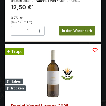
aristokratischer Nachhall von Früchten und
Nüssen. Die vollreifen Trauben werden in der
12,50 €
*
zweiten Oktoberwoche gelesen und reduktiv
vinifiziert.
0.75 Ltr.
*
(16,67 €
/ 1 Ltr.)
Produkt Anzahl: Gib den gewünschten 
In den Warenkorb
✦ Tipp.
Italien
trocken
Domini Veneti Lugana 2025