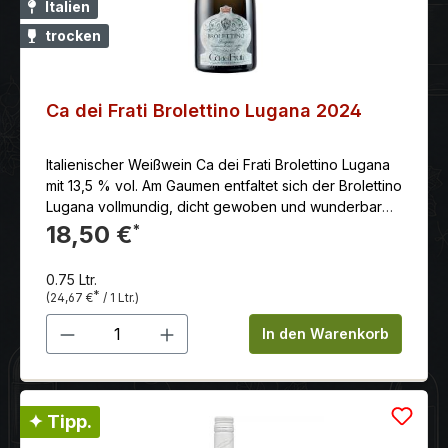
Italien
trocken
Ca dei Frati Brolettino Lugana 2024
Italienischer Weißwein Ca dei Frati Brolettino Lugana
mit 13,5 % vol. Am Gaumen entfaltet sich der Brolettino
Lugana vollmundig, dicht gewoben und wunderbar
wärmend. Seine Frucht ist mit einer angenehmen,
18,50 €
*
mineralischen Säure durchzogen.
0.75 Ltr.
*
(24,67 €
/ 1 Ltr.)
Produkt Anzahl: Gib den gewünschten 
In den Warenkorb
✦ Tipp.