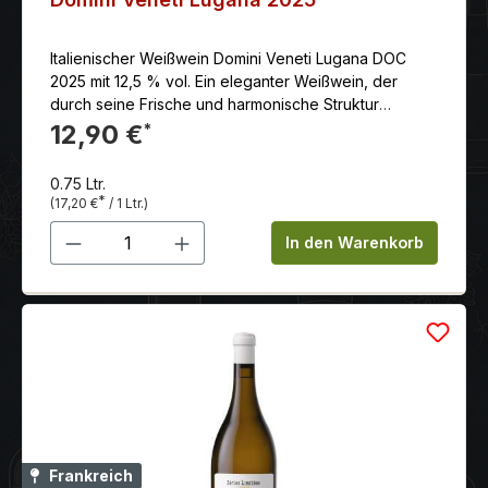
Italienischer Weißwein Domini Veneti Lugana DOC
2025 mit 12,5 % vol. Ein eleganter Weißwein, der
durch seine Frische und harmonische Struktur
überzeugt und somit ein idealer Begleiter für
12,90 €
*
verschiedene Anlässe und Speisen ist.
0.75 Ltr.
*
(17,20 €
/ 1 Ltr.)
Produkt Anzahl: Gib den gewünschten 
In den Warenkorb
Frankreich