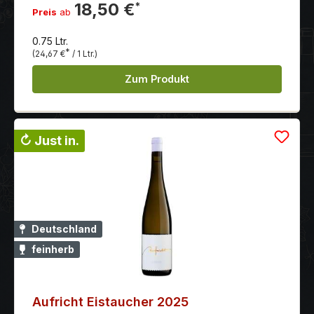
diesen Wein zu einem sinnlichen Trinkvergnügen.
18,50 €
*
Preis
ab
Grauburgunder bringt Körper, Chardonnay die
Finesse.
0.75 Ltr.
*
(24,67 €
/ 1 Ltr.)
Zum Produkt
↻ Just in.
Deutschland
feinherb
Aufricht Eistaucher 2025