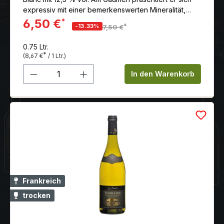
expressiv mit einer bemerkenswerten Mineralität,
dichter Struktur und einem langen Nachhall.
6,50 €
*
*
-13.33%
7,50 €
0.75 Ltr.
*
(8,67 €
/ 1 Ltr.)
Produkt Anzahl: Gib den gewünschten 
In den Warenkorb
Frankreich
trocken