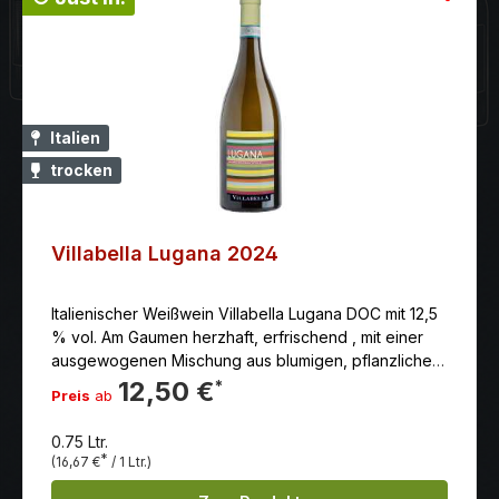
Italien
trocken
Villabella Lugana 2024
Italienischer Weißwein Villabella Lugana DOC mit 12,5
% vol. Am Gaumen herzhaft, erfrischend , mit einer
ausgewogenen Mischung aus blumigen, pflanzlichen
und fruchtigen Noten und eleganten Anklängen von
12,50 €
*
Preis
ab
Mineralität im Nachgeschmack, wie es für das
Herkunftsgebiet typisch ist.
0.75 Ltr.
*
(16,67 €
/ 1 Ltr.)