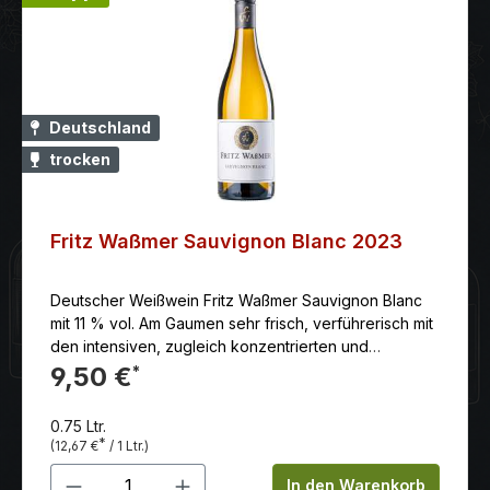
Deutschland
trocken
Fritz Waßmer Sauvignon Blanc 2023
Deutscher Weißwein Fritz Waßmer Sauvignon Blanc
mit 11 % vol. Am Gaumen sehr frisch, verführerisch mit
den intensiven, zugleich konzentrierten und
vielseitigen typischen Rebsorten Aromen des
9,50 €
*
Bouquets, fruchtbetont mit frischer und gut
eingebundener Säure, die dem Abgang noch mehr
0.75 Ltr.
frische verleiht.
*
(12,67 €
/ 1 Ltr.)
Produkt Anzahl: Gib den gewünschten 
In den Warenkorb