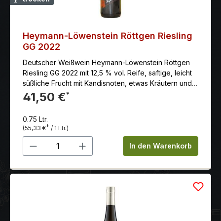
Heymann-Löwenstein Röttgen Riesling
GG 2022
Deutscher Weißwein Heymann-Löwenstein Röttgen
Riesling GG 2022 mit 12,5 % vol. Reife, saftige, leicht
süßliche Frucht mit Kandisnoten, etwas Kräutern und
kandiert-floralen Tönen, sehr feine, lebendige Säure,
41,50 €
*
ein Hauch Gerbstoff, gute Substanz und
Nachhaltigkeit, dunkelbeerige Anklänge, herbe
0.75 Ltr.
nussige Töne, erdige Mineralik, sehr guter, fester,
*
(55,33 €
/ 1 Ltr.)
saftiger und kräuterig-würziger Abgang
Produkt Anzahl: Gib den gewünschten 
In den Warenkorb