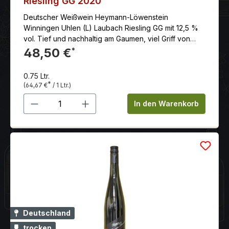
Riesling GG 2020
Deutscher Weißwein Heymann-Löwenstein
Winningen Uhlen (L) Laubach Riesling GG mit 12,5 %
vol. Tief und nachhaltig am Gaumen, viel Griff von
mürben, reifen Gerbstoffen, süßlicher Schmelz,
48,50 €
*
gezügelte Kraft, noch jung, langer, saftiger und
griffiger Abgang mit kräuterig-vegetabilen und
0.75 Ltr.
deutlich rotfruchtigen, vor allem an Cranberries
*
(64,67 €
/ 1 Ltr.)
erinnernden Noten.
Produkt Anzahl: Gib den gewünschten 
In den Warenkorb
Deutschland
trocken