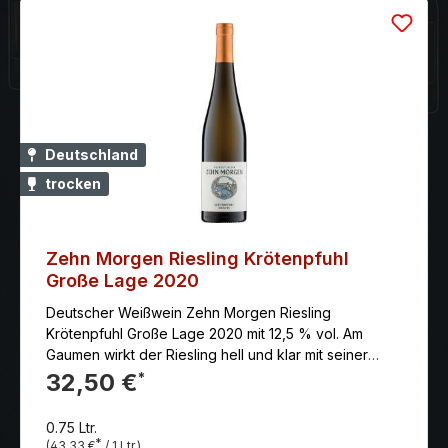
Deutschland
trocken
Zehn Morgen Riesling Krötenpfuhl
Große Lage 2020
Deutscher Weißwein Zehn Morgen Riesling
Krötenpfuhl Große Lage 2020 mit 12,5 % vol. Am
Gaumen wirkt der Riesling hell und klar mit seiner
prägnanten Säure, die ihren Bogen vom ersten
32,50 €
*
Moment an bis weit ins Finale spannt, das von einer
mundwässernden Salzigkeit bestimmt wird. Auch hier
0.75 Ltr.
dominieren Zitronen und Limetten mit gelber und
*
(43,33 €
/ 1 Ltr.)