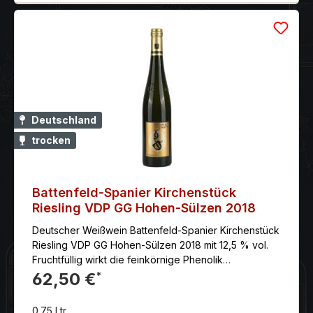
Deutschland
trocken
Battenfeld-Spanier Kirchenstück
Riesling VDP GG Hohen-Sülzen 2018
Deutscher Weißwein Battenfeld-Spanier Kirchenstück
Riesling VDP GG Hohen-Sülzen 2018 mit 12,5 % vol.
Fruchtfüllig wirkt die feinkörnige Phenolik
mundwässernd und wird befeuert vom jugendlichen
62,50 €
*
doch vollreifen Säurenerv. Komplex und tiefgründig
fließt er selbstgewiss und gradlinig ins zitrische, salzig
0.75 Ltr.