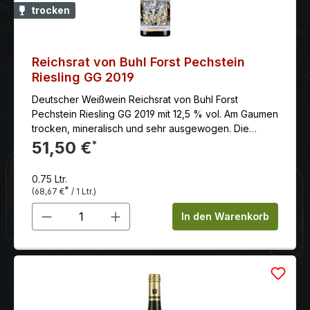
trocken
Reichsrat von Buhl Forst Pechstein
Riesling GG 2019
Deutscher Weißwein Reichsrat von Buhl Forst
Pechstein Riesling GG 2019 mit 12,5 % vol. Am Gaumen
trocken, mineralisch und sehr ausgewogen. Die
Säure ist lebendig und verleiht dem Wein Frische und
51,50 €
*
Länge.
0.75 Ltr.
*
(68,67 €
/ 1 Ltr.)
Produkt Anzahl: Gib den gewünschten 
In den Warenkorb