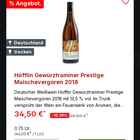
% Angebot.
Deutschland
trocken
Höfflin Gewürztraminer Prestige
Maischevergoren 2018
Deutscher Weißwein Höfflin Gewürztraminer Prestige
Maischevergoren 2018 mit 13,5 % vol. Im Trunk
versprüht der Wein ein Feuerwerk von Aromen, die
den Gaumen voll auskleiden und ausgiebig
34,50 €
*
*
-10.39%
38,50 €
nachhallen. Getragen von einer dichten,
ausgewogenen Textur. Ein überaus vielschichtiges
0.75 Ltr.
Geschmackserlebnis.
*
(46,00 €
/ 1 Ltr.)