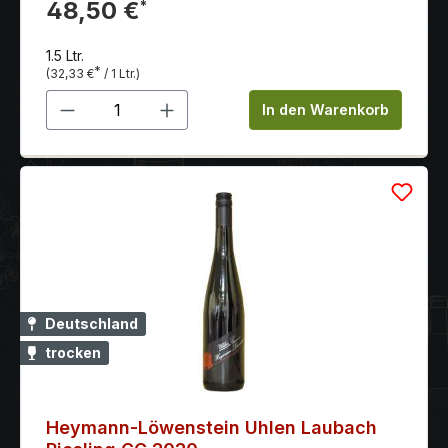
etwas Butter und einem Hauch von Zitrone. Der
48,50 €
*
Abgang ist lange und verführerisch. Macht definitiv
Lust auf das nächste Glas.
1.5 Ltr.
*
(32,33 €
/ 1 Ltr.)
Produkt Anzahl: Gib den gewünschten 
In den Warenkorb
Deutschland
trocken
Heymann-Löwenstein Uhlen Laubach