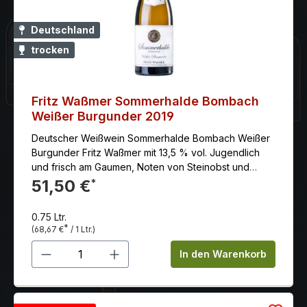
Deutschland
trocken
Fritz Waßmer Sommerhalde Bombach
Weißer Burgunder 2019
Deutscher Weißwein Sommerhalde Bombach Weißer
Burgunder Fritz Waßmer mit 13,5 % vol. Jugendlich
und frisch am Gaumen, Noten von Steinobst und
Limette, mit einer feinen Salzigkeit.
51,50 €
*
0.75 Ltr.
*
(68,67 €
/ 1 Ltr.)
Produkt Anzahl: Gib den gewünschten 
In den Warenkorb