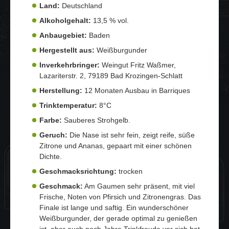
Land:
Deutschland
Alkoholgehalt:
13,5 % vol.
Anbaugebiet:
Baden
Hergestellt aus:
Weißburgunder
Inverkehrbringer:
Weingut Fritz Waßmer,
Lazariterstr. 2, 79189 Bad Krozingen-Schlatt
Herstellung:
12 Monaten Ausbau in Barriques
Trinktemperatur:
8°C
Farbe:
Sauberes Strohgelb.
Geruch:
Die Nase ist sehr fein, zeigt reife, süße
Zitrone und Ananas, gepaart mit einer schönen
Dichte.
Geschmacksrichtung:
trocken
Geschmack:
Am Gaumen sehr präsent, mit viel
Frische, Noten von Pfirsich und Zitronengras. Das
Finale ist lange und saftig. Ein wunderschöner
Weißburgunder, der gerade optimal zu genießen
ist, aber auch noch Jahre Trinkfreude vor sich hat.