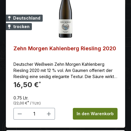
Deutschland
trocken
Zehn Morgen Kahlenberg Riesling 2020
Deutscher Weißwein Zehn Morgen Kahlenberg
Riesling 2020 mit 12 % vol. Am Gaumen offeriert der
Riesling eine seidig elegante Textur. Die Säure wirkt
zunächst reif und ebenfalls seidig, dann baut sie aber
16,50 €
*
doch immer mehr Druck auf. Der Wein wirkt schlank
und ist präsent mit einer klaren mineralischen
0.75 Ltr.
Komponente, die für Energie und Spiel sorgt. Neben
*
(22,00 €
/ 1 Ltr.)
der knackigen Frucht finden sich würzige Elemente,
Produkt Anzahl: Gib den gewünschten 
die ein wenig an Curry erinnern. Schließlich sorgt eine
In den Warenkorb
leichte Salzigkeit für Trinkfluss.