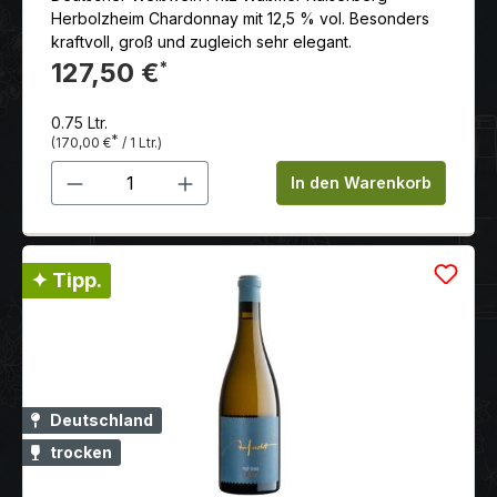
Kalbsragout oder einem Pilzrisotto.
Herbolzheim Chardonnay mit 12,5 % vol. Besonders
kraftvoll, groß und zugleich sehr elegant.
127,50 €
*
0.75 Ltr.
*
(170,00 €
/ 1 Ltr.)
Produkt Anzahl: Gib den gewünschten 
In den Warenkorb
✦ Tipp.
Deutschland
trocken