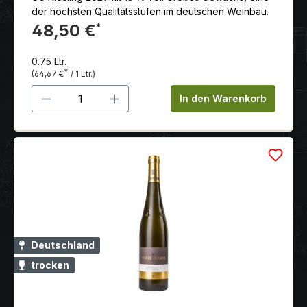
der höchsten Qualitätsstufen im deutschen Weinbau.
48,50 €
*
0.75 Ltr.
*
(64,67 €
/ 1 Ltr.)
Produkt Anzahl: Gib den gewünschten 
In den Warenkorb
Deutschland
trocken