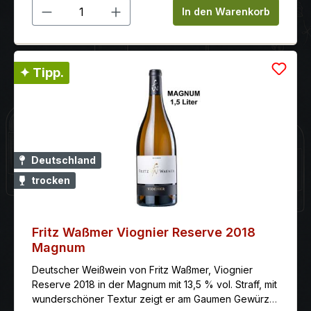
Produkt Anzahl: Gib den gewünschten 
In den Warenkorb
✦ Tipp.
Deutschland
trocken
Fritz Waßmer Viognier Reserve 2018
Magnum
Deutscher Weißwein von Fritz Waßmer, Viognier
Reserve 2018 in der Magnum mit 13,5 % vol. Straff, mit
wunderschöner Textur zeigt er am Gaumen Gewürze,