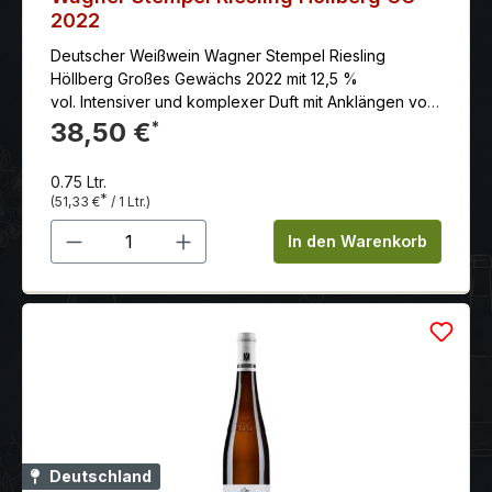
2022
Deutscher Weißwein Wagner Stempel Riesling
Höllberg Großes Gewächs 2022 mit 12,5 %
vol. Intensiver und komplexer Duft mit Anklängen von
Pfirsich, Aprikose und Mango, unterlegt mit floralen
38,50 €
*
Noten von Jasmin und Akazie
0.75 Ltr.
*
(51,33 €
/ 1 Ltr.)
Produkt Anzahl: Gib den gewünschten 
In den Warenkorb
Deutschland