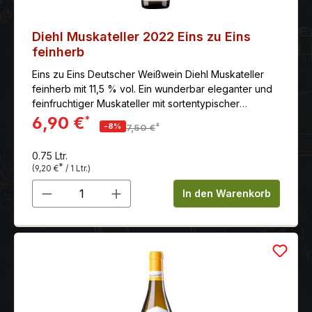
Diehl Muskateller 2022 Eins zu Eins
feinherb
Eins zu Eins Deutscher Weißwein Diehl Muskateller
feinherb mit 11,5 % vol. Ein wunderbar eleganter und
feinfruchtiger Muskateller mit sortentypischer
komplexer Aromatik und herrlichem Trinkfluss.
6,90 €
*
*
-8%
7,50 €
0.75 Ltr.
*
(9,20 €
/ 1 Ltr.)
Produkt Anzahl: Gib den gewünschten 
In den Warenkorb