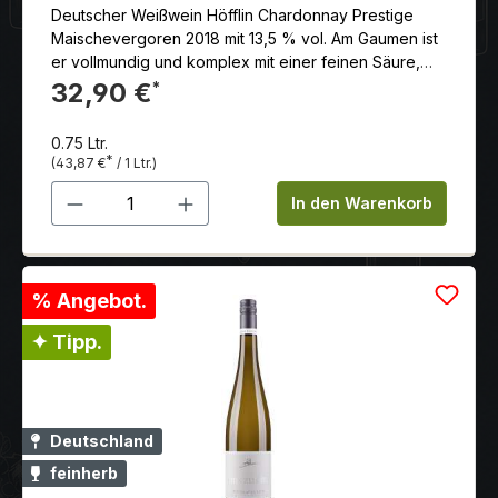
Deutscher Weißwein Höfflin Chardonnay Prestige
Maischevergoren 2018 mit 13,5 % vol. Am Gaumen ist
er vollmundig und komplex mit einer feinen Säure,
die für Frische sorgt. Die Maischegärung verleiht ihm
32,90 €
*
eine gewisse Tanninstruktur und eine leicht bittere
Note, die an weißen Tee erinnert.
0.75 Ltr.
*
(43,87 €
/ 1 Ltr.)
Produkt Anzahl: Gib den gewünschten 
In den Warenkorb
% Angebot.
✦ Tipp.
Deutschland
feinherb