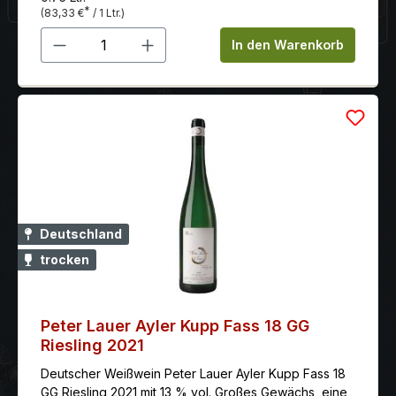
herbe Finish.
*
(83,33 €
/ 1 Ltr.)
Produkt Anzahl: Gib den gewünschten 
In den Warenkorb
Deutschland
trocken
Peter Lauer Ayler Kupp Fass 18 GG
Riesling 2021
Deutscher Weißwein Peter Lauer Ayler Kupp Fass 18
GG Riesling 2021 mit 13 % vol. Großes Gewächs, eine