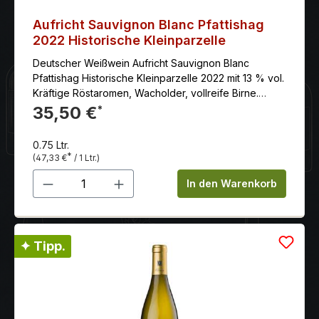
Aufricht Sauvignon Blanc Pfattishag
2022 Historische Kleinparzelle
Deutscher Weißwein Aufricht Sauvignon Blanc
Pfattishag Historische Kleinparzelle 2022 mit 13 % vol.
Kräftige Röstaromen, Wacholder, vollreife Birne.
Schmelz und enorme Würze. Ein hervorragender
35,50 €
*
Speisebegleiter mit viel Potenzial.
0.75 Ltr.
*
(47,33 €
/ 1 Ltr.)
Produkt Anzahl: Gib den gewünschten 
In den Warenkorb
✦ Tipp.