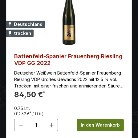
Deutschland
trocken
Battenfeld-Spanier Frauenberg Riesling
VDP GG 2022
Deutscher Weißwein Battenfeld-Spanier Frauenberg
Riesling VDP Großes Gewächs 2022 mit 12,5 % vol.
Trocken, mit einer frischen und animierenden Säure.
Er hat einen prägnant mineralischen Körper, hohes
84,50 €
*
Volumen und eine lange Länge.
0.75 Ltr.
*
(112,67 €
/ 1 Ltr.)
Produkt Anzahl: Gib den gewünschten 
In den Warenkorb