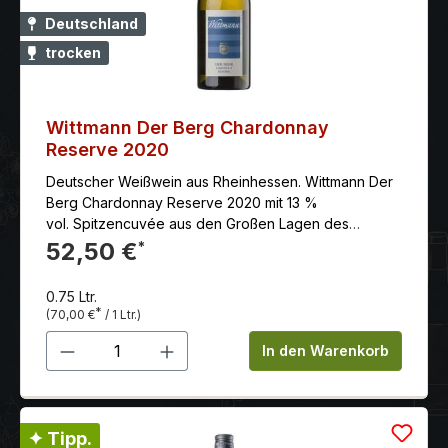
Deutschland
trocken
Wittmann Der Berg Chardonnay
Reserve 2020
Deutscher Weißwein aus Rheinhessen. Wittmann Der
Berg Chardonnay Reserve 2020 mit 13 %
vol. Spitzencuvée aus den Großen Lagen des
Westhofener Bergs.
52,50 €
*
0.75 Ltr.
*
(70,00 €
/ 1 Ltr.)
Produkt Anzahl: Gib den gewünschten 
In den Warenkorb
✦ Tipp.