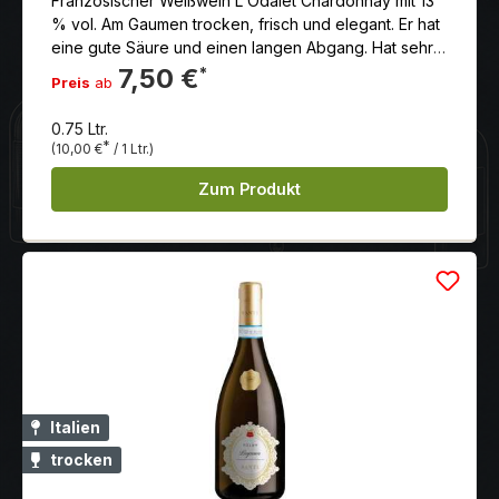
Französischer Weißwein L'Odalet Chardonnay mit 13
% vol. Am Gaumen trocken, frisch und elegant. Er hat
eine gute Säure und einen langen Abgang. Hat sehr
feine Aromen von gelbes Steinobst und Noten von
7,50 €
*
Preis
ab
Jasminblüten.
0.75 Ltr.
*
(10,00 €
/ 1 Ltr.)
Zum Produkt
Italien
trocken