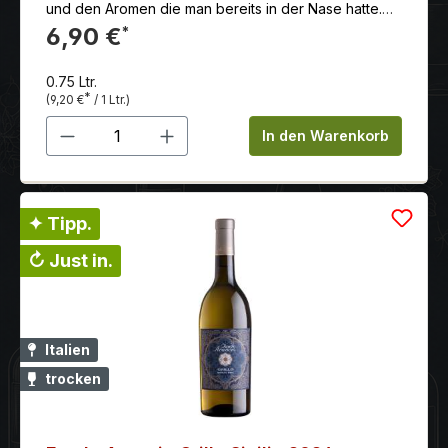
und den Aromen die man bereits in der Nase hatte.
Toller Sommerwein. Als Apéritif oder zu sommerlich
6,90 €
*
leichten Speisen genau richtig.
0.75 Ltr.
*
(9,20 €
/ 1 Ltr.)
Produkt Anzahl: Gib den gewünschten 
In den Warenkorb
✦ Tipp.
↻ Just in.
Italien
trocken