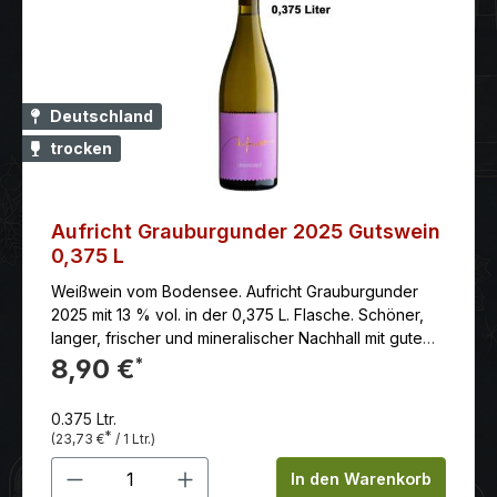
Deutschland
trocken
Aufricht Grauburgunder 2025 Gutswein
0,375 L
Weißwein vom Bodensee. Aufricht Grauburgunder
2025 mit 13 % vol. in der 0,375 L. Flasche. Schöner,
langer, frischer und mineralischer Nachhall mit gutem
und frischem Zug.
8,90 €
*
0.375 Ltr.
*
(23,73 €
/ 1 Ltr.)
Produkt Anzahl: Gib den gewünschten 
In den Warenkorb