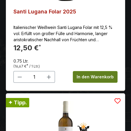
Santi Lugana Folar 2025
Italienischer Weißwein Santi Lugana Folar mit 12,5 %
vol. Erfüllt von großer Fülle und Harmonie, langer
aristokratischer Nachhall von Früchten und
Nüssen. Die vollreifen Trauben werden in der
12,50 €
*
zweiten Oktoberwoche gelesen und reduktiv
vinifiziert.
0.75 Ltr.
*
(16,67 €
/ 1 Ltr.)
Produkt Anzahl: Gib den gewünschten 
In den Warenkorb
✦ Tipp.