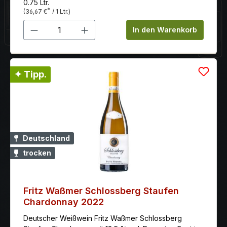
0.75 Ltr.
*
(36,67 €
/ 1 Ltr.)
Produkt Anzahl: Gib den gewünschten 
In den Warenkorb
✦ Tipp.
Deutschland
trocken
Fritz Waßmer Schlossberg Staufen
Chardonnay 2022
Deutscher Weißwein Fritz Waßmer Schlossberg