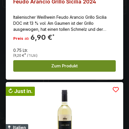
Feudo Arancio Grillo Sicilia 2024
Italienischer Weißwein Feudo Arancio Grillo Sicilia
DOC mit 13 % vol. Am Gaumen ist der Grillo
ausgewogen, hat einen tollen Schmelz und der
Abgang ist von Frische und einer feinen Säure
6,90 €
*
Preis
ab
geprägt.Ausbau und Verfeinerung in
temperaturkontrollierten Edelstahltanks.
0.75 Ltr.
*
(9,20 €
/ 1 Ltr.)
Zum Produkt
↻ Just in.
Italien