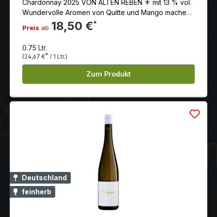
Chardonnay 2025 VON ALTEN REBEN ⚜ mit 13 % vol.
Wundervolle Aromen von Quitte und Mango machen
diesen Wein zu einem sinnlichen Trinkvergnügen.
18,50 €
*
Preis
ab
Grauburgunder bringt Körper, Chardonnay die
Finesse.
0.75 Ltr.
*
(24,67 €
/ 1 Ltr.)
Zum Produkt
Deutschland
feinherb