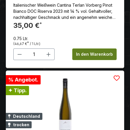
Italienischer Weißwein Cantina Terlan Vorberg Pinot
Bianco DOC Riserva 2023 mit 14 % vol. Gehaltvoller,
nachhaltiger Geschmack und ein angenehm weiches
Säurespiel.
35,00 €
*
0.75 Ltr.
*
(46,67 €
/ 1 Ltr.)
Produkt Anzahl: Gib den gewünschten 
In den Warenkorb
% Angebot.
✦ Tipp.
Deutschland
trocken