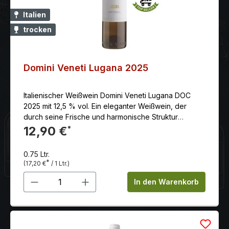
Italien
trocken
Domini Veneti Lugana 2025
Italienischer Weißwein Domini Veneti Lugana DOC
2025 mit 12,5 % vol. Ein eleganter Weißwein, der
durch seine Frische und harmonische Struktur
überzeugt und somit ein idealer Begleiter für
12,90 €
*
verschiedene Anlässe und Speisen ist.
0.75 Ltr.
*
(17,20 €
/ 1 Ltr.)
Produkt Anzahl: Gib den gewünschten 
In den Warenkorb