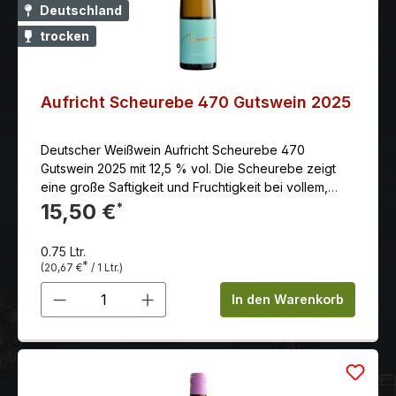
Deutschland
trocken
Aufricht Scheurebe 470 Gutswein 2025
Deutscher Weißwein Aufricht Scheurebe 470
Gutswein 2025 mit 12,5 % vol. Die Scheurebe zeigt
eine große Saftigkeit und Fruchtigkeit bei vollem,
aromatischem Geschmack nach tropischen Früchten
15,50 €
*
wie Ananas und Mango.
0.75 Ltr.
*
(20,67 €
/ 1 Ltr.)
Produkt Anzahl: Gib den gewünschten 
In den Warenkorb