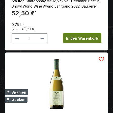
Staufen Chardonnay mit 12,5 % vol. Decanter: Best in
Show! World Wine Award Jahrgang 2022. Saubere
und klare Aromen nach Zitrusfrüchten, und
52,50 €
*
exotischen Früchten, wie Ananas und Mango.
0.75 Ltr.
*
(70,00 €
/ 1 Ltr.)
Produkt Anzahl: Gib den gewünschten 
In den Warenkorb
Spanien
trocken