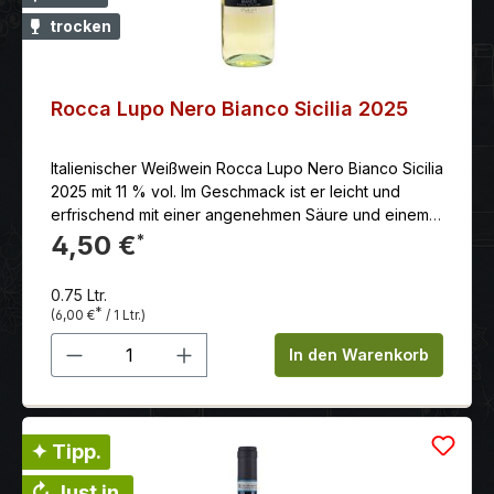
trocken
Rocca Lupo Nero Bianco Sicilia 2025
Italienischer Weißwein Rocca Lupo Nero Bianco Sicilia
2025 mit 11 % vol. Im Geschmack ist er leicht und
erfrischend mit einer angenehmen Säure und einem
Hauch von Mineralien. Farblich tritt der Lupo Nero
4,50 €
*
Bianco in einem attraktiven, klaren Strohgelb mit
grünlichen Reflexen in Erscheinung.
0.75 Ltr.
*
(6,00 €
/ 1 Ltr.)
Produkt Anzahl: Gib den gewünschten 
In den Warenkorb
✦ Tipp.
↻ Just in.