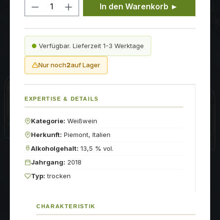
Produkt Anzahl: Gib den gewünschten
In den Warenkorb ►
Verfügbar. Lieferzeit 1-3 Werktage
Nur noch
2
auf Lager
EXPERTISE & DETAILS
Kategorie:
Weißwein
Herkunft:
Piemont, Italien
Alkoholgehalt:
13,5 % vol.
Jahrgang:
2018
Typ:
trocken
CHARAKTERISTIK