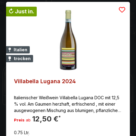
↻ Just in.
Italien
trocken
Villabella Lugana 2024
Italienischer Weißwein Villabella Lugana DOC mit 12,5
% vol. Am Gaumen herzhaft, erfrischend , mit einer
ausgewogenen Mischung aus blumigen, pflanzlichen
und fruchtigen Noten und eleganten Anklängen von
12,50 €
*
Preis
ab
Mineralität im Nachgeschmack, wie es für das
Herkunftsgebiet typisch ist.
0.75 Ltr.