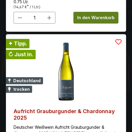
0.75 Ltr.
*
(14,67 €
/ 1 Ltr.)
Produkt Anzahl: Gib den gewünschten 
In den Warenkorb
✦ Tipp.
↻ Just in.
Deutschland
trocken
Aufricht Grauburgunder & Chardonnay
2025
Deutscher Weißwein Aufricht Grauburgunder &