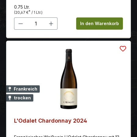
hell goldgelben Farbe und schimmert mit leuchtend
0.75 Ltr.
hell grünlichen Reflexen.
*
(20,67 €
/ 1 Ltr.)
Produkt Anzahl: Gib den gewünschten 
In den Warenkorb
Frankreich
trocken
L'Odalet Chardonnay 2024