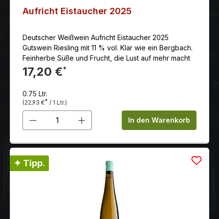
Aufricht Eistaucher 2025
Deutscher Weißwein Aufricht Eistaucher 2025
Gutswein Riesling mit 11 % vol. Klar wie ein Bergbach.
Feinherbe Süße und Frucht, die Lust auf mehr macht
17,20 €
*
0.75 Ltr.
*
(22,93 €
/ 1 Ltr.)
Produkt Anzahl: Gib den gewünschten 
In den Warenkorb
✦ Tipp.