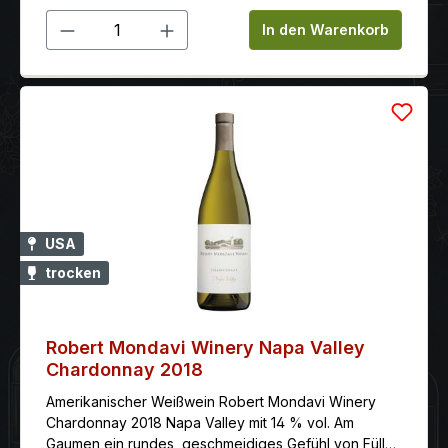
Produkt Anzahl: Gib den gewünschten 
In den Warenkorb
USA
trocken
Robert Mondavi Winery Napa Valley
Chardonnay 2018
Amerikanischer Weißwein Robert Mondavi Winery
Chardonnay 2018 Napa Valley mit 14 % vol. Am
Gaumen ein rundes, geschmeidiges Gefühl von Fülle,