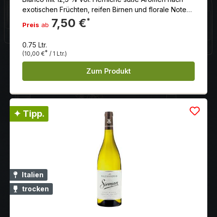
exotischen Früchten, reifen Birnen und florale Noten.
7,50 €
*
Preis
ab
0.75 Ltr.
*
(10,00 €
/ 1 Ltr.)
Zum Produkt
✦ Tipp.
Italien
trocken