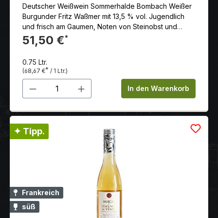
Deutscher Weißwein Sommerhalde Bombach Weißer
Burgunder Fritz Waßmer mit 13,5 % vol. Jugendlich
und frisch am Gaumen, Noten von Steinobst und
Limette, mit einer feinen Salzigkeit.
51,50 €
*
0.75 Ltr.
*
(68,67 €
/ 1 Ltr.)
Produkt Anzahl: Gib den gewünschten 
In den Warenkorb
✦ Tipp.
Frankreich
süß