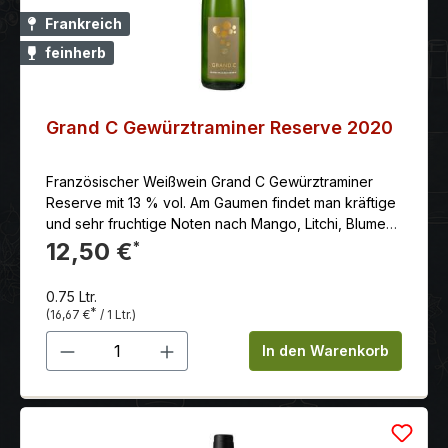
Frankreich
feinherb
Grand C Gewürztraminer Reserve 2020
Französischer Weißwein Grand C Gewürztraminer
Reserve mit 13 % vol. Am Gaumen findet man kräftige
und sehr fruchtige Noten nach Mango, Litchi, Blumen
(Rosen), und kandierte Frucht. Die Trauben werden
12,50 €
*
nach der Anlieferung leicht gequetscht, der Most wird
einige Stunden in Kontakt mit den Schalen belassen
0.75 Ltr.
und anschließend sanft abgepresst. Natürliche
*
(16,67 €
/ 1 Ltr.)
Sedimentation und Gärung bei konstanter Temperatur
Produkt Anzahl: Gib den gewünschten 
von 20 ˚C liefern einen in Geschmack und
In den Warenkorb
Duftaromen einzigartigen Wein. Reife und
Weinbeschreibung: Dieser Gewürztraminer
präsentiert sich als ein Wein von hoher Individualität.
Von intensiv leuchtend strohgelber Farbe besticht er