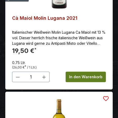
Cà Maiol Molin Lugana 2021
Italienischer Weißwein Molin Lugana Ca Maiol mit 13 %
vol. Dieser herrlich frische italienische Weißwein aus
Lugana wird gerne zu Antipasti Misto oder Vitello
tonnato gereicht.
19,50 €
*
0.75 Ltr.
*
(26,00 €
/ 1 Ltr.)
Produkt Anzahl: Gib den gewünschten 
In den Warenkorb