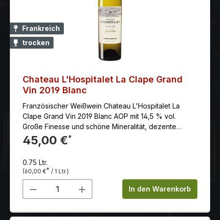
Frankreich
trocken
Chateau L'Hospitalet La Clape Grand
Vin 2019 Blanc
Französischer Weißwein Chateau L'Hospitalet La
Clape Grand Vin 2019 Blanc AOP mit 14,5 % vol.
Große Finesse und schöne Mineralität, dezente
Noten Jod, weißem Pfeffer und Feuerstein. Sehr
45,00 €
*
frisch im Abgang mit Akzente von Akazienhonig.
0.75 Ltr.
*
(60,00 €
/ 1 Ltr.)
Produkt Anzahl: Gib den gewünschten 
In den Warenkorb