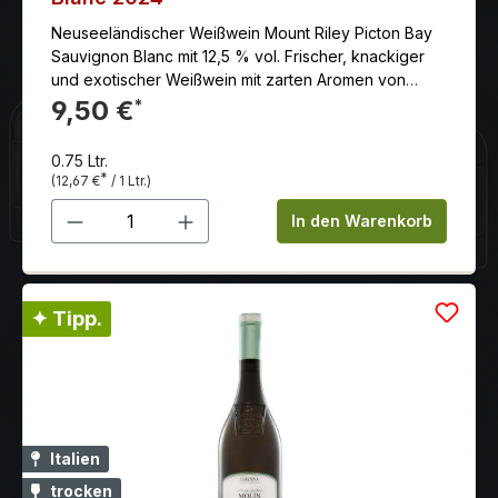
Neuseeländischer Weißwein Mount Riley Picton Bay
Sauvignon Blanc mit 12,5 % vol. Frischer, knackiger
und exotischer Weißwein mit zarten Aromen von
tropischen Früchten, frisch geschnittenem Gras und
9,50 €
*
Kräutern, einem fruchtigen Geschmack, frischer
Säure und einem sanften und angenehmen Abgang
0.75 Ltr.
mit viel Fruchtkonzentration.
*
(12,67 €
/ 1 Ltr.)
Produkt Anzahl: Gib den gewünschten 
In den Warenkorb
✦ Tipp.
Italien
trocken