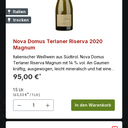
Italien
trocken
Nova Domus Terlaner Riserva 2020
Magnum
Italienischer Weißwein aus Südtirol. Nova Domus
Terlaner Riserva Magnum mit 14 % vol. Am Gaumen
kräftig, ausgewogen, leicht mineralisch und hat einen
subtilen und sehr feinen Geschmack.
95,00 €
*
1.5 Ltr.
*
(63,33 €
/ 1 Ltr.)
Produkt Anzahl: Gib den gewünschten 
In den Warenkorb