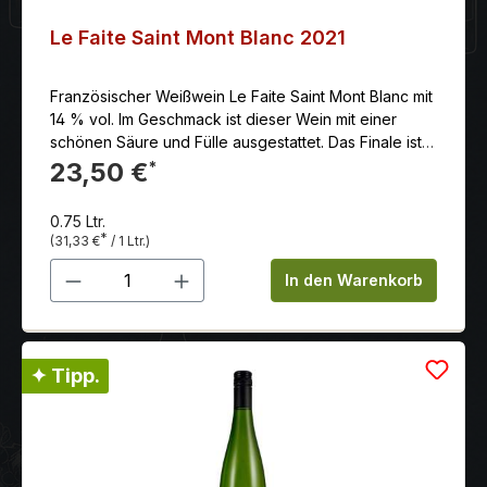
Le Faite Saint Mont Blanc 2021
Französischer Weißwein Le Faite Saint Mont Blanc mit
14 % vol. Im Geschmack ist dieser Wein mit einer
schönen Säure und Fülle ausgestattet. Das Finale ist
voller Aromen von Mandeln und weißem Pfeffer.
23,50 €
*
0.75 Ltr.
*
(31,33 €
/ 1 Ltr.)
Produkt Anzahl: Gib den gewünschten 
In den Warenkorb
✦ Tipp.