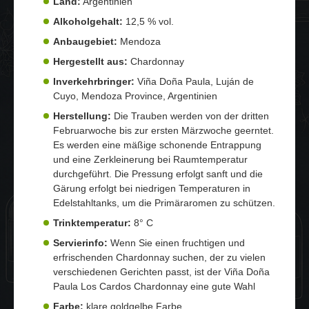
Land:
Argentinien
Alkoholgehalt:
12,5 % vol.
Anbaugebiet:
Mendoza
Hergestellt aus:
Chardonnay
Inverkehrbringer:
Viña Doña Paula, Luján de
Cuyo, Mendoza Province, Argentinien
Herstellung:
Die Trauben werden von der dritten
Februarwoche bis zur ersten Märzwoche geerntet.
Es werden eine mäßige schonende Entrappung
und eine Zerkleinerung bei Raumtemperatur
durchgeführt. Die Pressung erfolgt sanft und die
Gärung erfolgt bei niedrigen Temperaturen in
Edelstahltanks, um die Primäraromen zu schützen.
Trinktemperatur:
8° C
Servierinfo:
Wenn Sie einen fruchtigen und
erfrischenden Chardonnay suchen, der zu vielen
verschiedenen Gerichten passt, ist der Viña Doña
Paula Los Cardos Chardonnay eine gute Wahl
Farbe:
klare goldgelbe Farbe