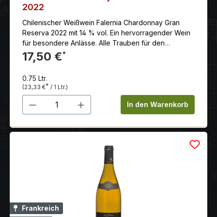
2022
Chilenischer Weißwein Falernia Chardonnay Gran
Reserva 2022 mit 14 % vol. Ein hervorragender Wein
für besondere Anlässe. Alle Trauben für den
Chardonnay sind handverlesen. Die Frucht ist dabei
17,50 €
*
durch die dort vorherrschenden kühlen
Temperaturen in einem einwandfreiem Zustand.
0.75 Ltr.
*
(23,33 €
/ 1 Ltr.)
Produkt Anzahl: Gib den gewünschten 
In den Warenkorb
Frankreich