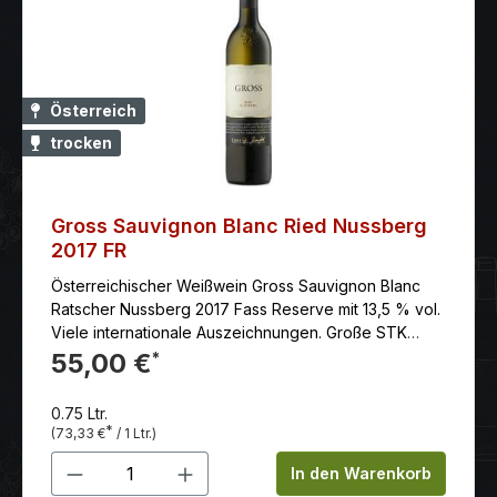
Österreich
trocken
Gross Sauvignon Blanc Ried Nussberg
2017 FR
Österreichischer Weißwein Gross Sauvignon Blanc
Ratscher Nussberg 2017 Fass Reserve mit 13,5 % vol.
Viele internationale Auszeichnungen. Große STK
Lage: Weine dürfen frühestens am 1. Mai nach 18-
55,00 €
*
monatigem Ausbau in den Verkauf gebracht werden.
STK - Steirische Klassik- & Terroir-Weingüter Der
0.75 Ltr.
Nussberg ist eine Südwestlage aufrund 400 m Höhe
*
(73,33 €
/ 1 Ltr.)
mit Hangneigungen bis zu25°. Seine Kessellage und
Produkt Anzahl: Gib den gewünschten 
die geologischeZusammensetzung des Bodens
In den Warenkorb
machen denNussberg zu einer der herausragenden