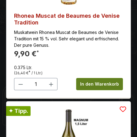
Rhonea Muscat de Beaumes de Venise
Tradition
Muskatwein Rhonea Muscat de Beaumes de Venise
Tradition mit 15 % vol. Sehr elegant und erfrischend.
Der pure Genuss.
9,90 €
*
0.375 Ltr.
*
(26,40 €
/ 1 Ltr.)
Produkt Anzahl: Gib den gewünschten 
In den Warenkorb
✦ Tipp.