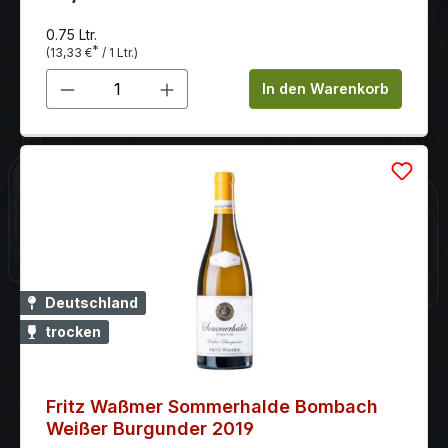
0.75 Ltr.
*
(13,33 €
/ 1 Ltr.)
Produkt Anzahl: Gib den gewünschten 
In den Warenkorb
Deutschland
trocken
Fritz Waßmer Sommerhalde Bombach
Weißer Burgunder 2019