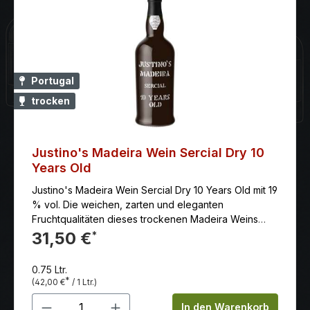
durch seine Kompaktheit und seine
unverwechselbare Aromatik mit Anklängen von
Trockenblumen und Rosenblüten, die sich im Glas
stetig ausbreiten und verdichten. Auf der Zunge
erscheint er reich und stoffig mit einem dichten
Körper und dabei dennoch frisch und lebhaft.
Portugal
Speiseempfehlung: als Aperitif, zu Terrinen, Pasteten
trocken
und Krustentieren
Justino's Madeira Wein Sercial Dry 10
Years Old
Justino's Madeira Wein Sercial Dry 10 Years Old mit 19
% vol. Die weichen, zarten und eleganten
Fruchtqualitäten dieses trockenen Madeira Weins
eignet sich zum Servieren leicht gekühlt als Aperitif,
31,50 €
*
zu Oliven, gerösteten Mandeln, Räucherlachs-
Häppchen, Sushi, Kaviar, Thunfisch, leichte Suppen,
0.75 Ltr.
Salate, Schinken, Trockenfrüchte wie Mandeln und
*
(42,00 €
/ 1 Ltr.)
Walnüsse.
Produkt Anzahl: Gib den gewünschten 
In den Warenkorb