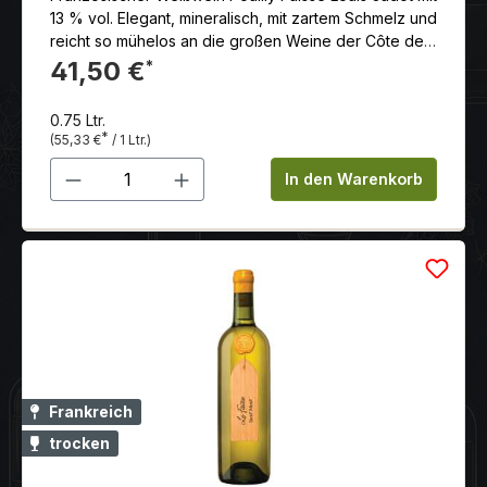
13 % vol. Elegant, mineralisch, mit zartem Schmelz und
reicht so mühelos an die großen Weine der Côte de
Beaune heran.
41,50 €
*
0.75 Ltr.
*
(55,33 €
/ 1 Ltr.)
Produkt Anzahl: Gib den gewünschten 
In den Warenkorb
Frankreich
trocken