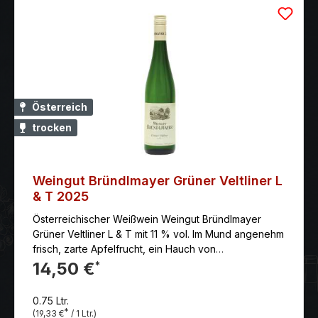
Österreich
trocken
Weingut Bründlmayer Grüner Veltliner L
& T 2025
Österreichischer Weißwein Weingut Bründlmayer
Grüner Veltliner L & T mit 11 % vol. Im Mund angenehm
frisch, zarte Apfelfrucht, ein Hauch von
Wiesengräsern, dezent mineralischer Ausklang mit
14,50 €
*
einem Hauch von Zitrusnoten.
0.75 Ltr.
*
(19,33 €
/ 1 Ltr.)