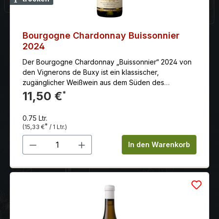
Bourgogne Chardonnay Buissonnier
2024
Der Bourgogne Chardonnay „Buissonnier“ 2024 von
den Vignerons de Buxy ist ein klassischer,
zugänglicher Weißwein aus dem Süden des
Burgunds (Côte Chalonnaise).
11,50 €
*
0.75 Ltr.
*
(15,33 €
/ 1 Ltr.)
Produkt Anzahl: Gib den gewünschten 
In den Warenkorb