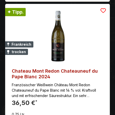
✦ Tipp.
Frankreich
trocken
Chateau Mont Redon Chateauneuf du
Pape Blanc 2024
Französischer Weißwein Château Mont Redon
Chateauneuf du Pape Blanc mit 14 % vol. Kraftvoll
und mit erfrischender Säurestruktur. Ein sehr
nachhaltiger und ausgewogener Weißwein von der
36,50 €
*
Rhone. Auf den steinigen Böden von Châteauneuf,
das im südlichen Rhônetal zwischen Orange und
0.75 Ltr.