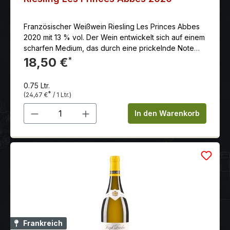
Französischer Weißwein Riesling Les Princes Abbes
2020 mit 13 % vol. Der Wein entwickelt sich auf einem
scharfen Medium, das durch eine prickelnde Note
gekennzeichnet ist.
18,50 €
*
0.75 Ltr.
*
(24,67 €
/ 1 Ltr.)
Produkt Anzahl: Gib den gewünschten 
In den Warenkorb
Frankreich