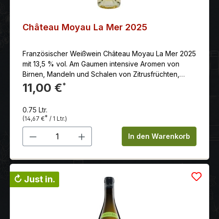
Château Moyau La Mer 2025
Französischer Weißwein Château Moyau La Mer 2025
mit 13,5 % vol. Am Gaumen intensive Aromen von
Birnen, Mandeln und Schalen von Zitrusfrüchten,
verbunden mit einem angenehmen Finish von weißem
11,00 €
*
Pfeffer.
0.75 Ltr.
*
(14,67 €
/ 1 Ltr.)
Produkt Anzahl: Gib den gewünschten 
In den Warenkorb
↻ Just in.