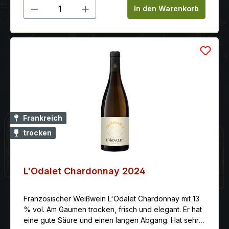
Produkt Anzahl: Gib den gewünschten 
Trockenfrüchten (Haselnuss, gegrillte Mandeln)
In den Warenkorb
vereint. Traditionelle Weinbereitung, Reifung auf
Feinhefe in thermoregulierten Edelstahltanks für ein
Jahr. Kühl bei ca. 10 °C servieren, auf einer Platte mit
Schalentieren, Bresse-Geflügel mit Flusskrebsen,
cremigem Brillat-Savarin. 100 % Chardonnay, Süd-
Ost-Ausrichtung an den Hängen. Ton-Kalkstein-
Böden. Ertrag 60hl/ha. Goldmedaille beim St.-Vincent-
Tag 2023
Frankreich
trocken
L'Odalet Chardonnay 2024
Französischer Weißwein L'Odalet Chardonnay mit 13
% vol. Am Gaumen trocken, frisch und elegant. Er hat
eine gute Säure und einen langen Abgang. Hat sehr