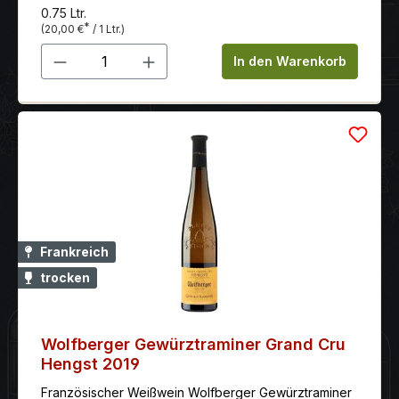
0.75 Ltr.
*
(20,00 €
/ 1 Ltr.)
Produkt Anzahl: Gib den gewünschten 
In den Warenkorb
Frankreich
trocken
Wolfberger Gewürztraminer Grand Cru
Hengst 2019
Französischer Weißwein Wolfberger Gewürztraminer