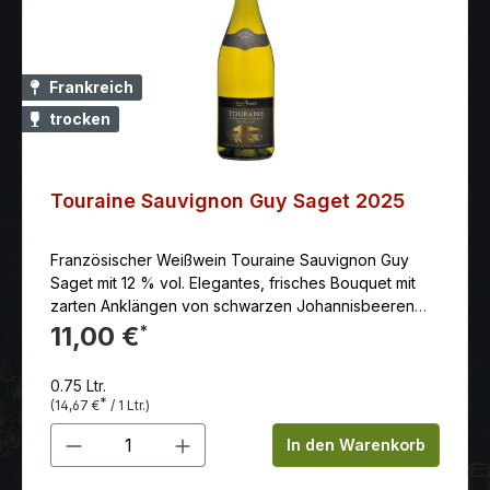
Frankreich
trocken
Touraine Sauvignon Guy Saget 2025
Französischer Weißwein Touraine Sauvignon Guy
Saget mit 12 % vol. Elegantes, frisches Bouquet mit
zarten Anklängen von schwarzen Johannisbeeren
und -Blüten.
11,00 €
*
0.75 Ltr.
*
(14,67 €
/ 1 Ltr.)
Produkt Anzahl: Gib den gewünschten 
In den Warenkorb