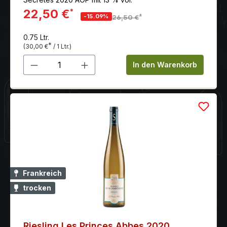
22,50 €
*
*
-15.09%
26,50 €
0.75 Ltr.
*
(30,00 €
/ 1 Ltr.)
Produkt Anzahl: Gib den gewünschten 
In den Warenkorb
Frankreich
trocken
Riesling Les Princes Abbes 2020