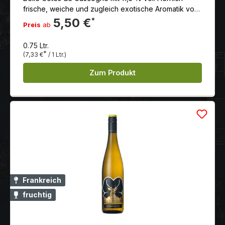
frische, weiche und zugleich exotische Aromatik von
Zitrusaromen. Ein Cuvée aus den Rebsorten Ugni
5,50 €
*
Preis
ab
Blanc, Colombard und Listan.
0.75 Ltr.
*
(7,33 €
/ 1 Ltr.)
Zum Produkt
Frankreich
fruchtig