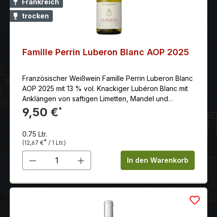
Frankreich
trocken
Famille Perrin Luberon Blanc AOP 2025
Französischer Weißwein Famille Perrin Luberon Blanc
AOP 2025 mit 13 % vol. Knackiger Lubéron Blanc mit
Anklängen von saftigen Limetten, Mandel und
frischem Heu. Rassige Frucht kombiniert mit
9,50 €
*
ausgeglichener Säure.
0.75 Ltr.
*
(12,67 €
/ 1 Ltr.)
Produkt Anzahl: Gib den gewünschten 
In den Warenkorb