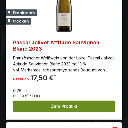
Frankreich
trocken
Pascal Jolivet Attitude Sauvignon
Blanc 2023
Französischer Weißwein von der Loire. Pascal Jolivet
Attitude Sauvignon Blanc 2023 mit 13 %
vol. Markantes, rebsortentypisches Bouquet von
saftigen Zitrusfrüchten und grünen Äpfeln, fein
17,50 €
*
Preis
ab
unterlegt mit leicht grasigen Noten und einem Hauch
Mineralität Geschmack: am Gaumen von einladender
0.75 Ltr.
Frische mit der delikaten Frucht des Bouquets (grüne
*
(23,33 €
/ 1 Ltr.)
Äpfel, Limonen, etwas Kiwi), die feine, klare
Mineralität verleiht dem Wein seine wunderschöne
Zum Produkt
Länge und die Eleganz und Finesse, die jeden
Jolivet-Wein unverkennbar prägen Serviervorschlag:
Attitude schmeckt zu Fisch und Meeresfrüchten