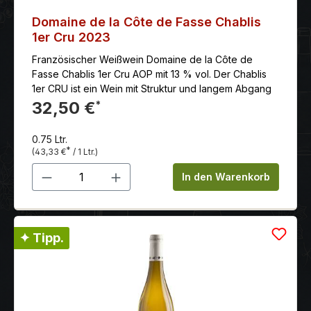
werden, um seine Aromen bestmöglich zur Geltung
zu bringen.
Domaine de la Côte de Fasse Chablis
1er Cru 2023
Französischer Weißwein Domaine de la Côte de
Fasse Chablis 1er Cru AOP mit 13 % vol. Der Chablis
1er CRU ist ein Wein mit Struktur und langem Abgang
32,50 €
*
0.75 Ltr.
*
(43,33 €
/ 1 Ltr.)
Produkt Anzahl: Gib den gewünschten 
In den Warenkorb
✦ Tipp.