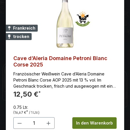
Frankreich
trocken
Cave d’Aleria Domaine Petroni Blanc
Corse 2025
Französischer Weißwein Cave d’Aleria Domaine
Petroni Blanc Corse AOP 2025 mit 13 % vol. Im
Geschmack trocken, frisch und ausgewogen mit einer
schönen mineralischen Note und Aromen exotischer
12,50 €
*
Früchte. Voll und lang im Abgang
0.75 Ltr.
*
(16,67 €
/ 1 Ltr.)
Produkt Anzahl: Gib den gewünschten 
In den Warenkorb