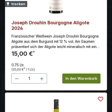
trocken
Joseph Drouhin Bourgogne Aligote
2024
Französischer Weißwein Joseph Drouhin Bourgogne
Aligote aus dem Burgund mit 12 % vol. Am Gaumen
präsentiert sich der Aligote leicht mineralisch mit einer
dezenten Säurestruktur, saftige Fruchtfülle mit
15,00 €
*
zartherbem Nachhall.
0.75 Ltr.
*
(20,00 €
/ 1 Ltr.)
Produkt Anzahl: Gib den gewünschten 
In den Warenkorb