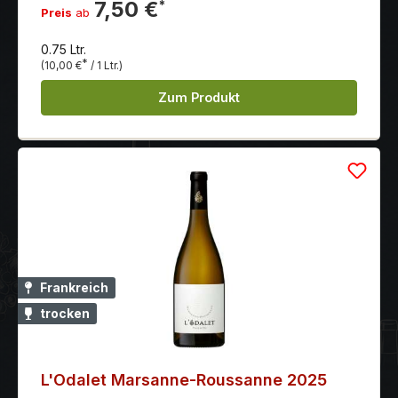
feine Aromen von gelbes Steinobst und Noten von
7,50 €
*
Preis
ab
Jasminblüten.
0.75 Ltr.
*
(10,00 €
/ 1 Ltr.)
Zum Produkt
Frankreich
trocken
L'Odalet Marsanne-Roussanne 2025