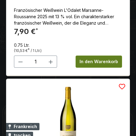
Französischer Weißwein L'Odalet Marsanne-
Roussanne 2025 mit 13 % vol. Ein charakterstarker
französischer Weißwein, der die Eleganz und
Komplexität der Languedoc Rebsorten Marsanne und
7,90 €
*
Roussanne in sich vereint.
0.75 Ltr.
*
(10,53 €
/ 1 Ltr.)
Produkt Anzahl: Gib den gewünschten 
In den Warenkorb
Frankreich
trocken