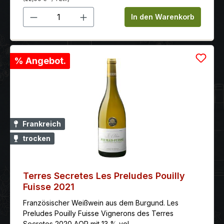
Frucht. Der Abgang ist sanft und angenehm.
werden. Der Maison Castel Séries Limitées Chap. III
Produkt Anzahl: Gib den gewünschten 
In den Warenkorb
Condrieu 2020 eignet sich hervorragend als
Begleiter zu Fischgerichten, Meeresfrüchten,
Geflügel und leichten Speisen. 97 Punkte Decanter
Platinum 2020
% Angebot.
Frankreich
trocken
Terres Secretes Les Preludes Pouilly
Fuisse 2021
Französischer Weißwein aus dem Burgund. Les
Preludes Pouilly Fuisse Vignerons des Terres
Secretes 2020 AOP mit 13 % vol.