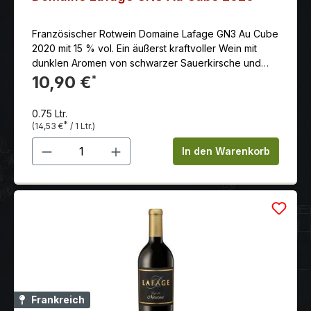
Französischer Rotwein Domaine Lafage GN3 Au Cube
2020 mit 15 % vol. Ein äußerst kraftvoller Wein mit
dunklen Aromen von schwarzer Sauerkirsche und
sehr seidigen lang anhaltenden Tanninen.
10,90 €
*
0.75 Ltr.
*
(14,53 €
/ 1 Ltr.)
Produkt Anzahl: Gib den gewünschten 
In den Warenkorb
Frankreich