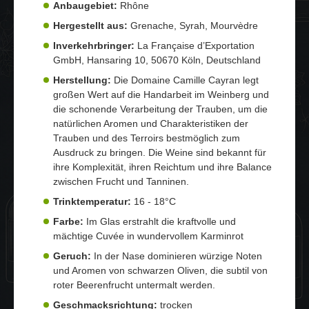
Anbaugebiet:
Rhône
Hergestellt aus:
Grenache, Syrah, Mourvèdre
Inverkehrbringer:
La Française d’Exportation
GmbH, Hansaring 10, 50670 Köln, Deutschland
Herstellung:
Die Domaine Camille Cayran legt
großen Wert auf die Handarbeit im Weinberg und
die schonende Verarbeitung der Trauben, um die
natürlichen Aromen und Charakteristiken der
Trauben und des Terroirs bestmöglich zum
Ausdruck zu bringen. Die Weine sind bekannt für
ihre Komplexität, ihren Reichtum und ihre Balance
zwischen Frucht und Tanninen.
Trinktemperatur:
16 - 18°C
Farbe:
Im Glas erstrahlt die kraftvolle und
mächtige Cuvée in wundervollem Karminrot
Geruch:
In der Nase dominieren würzige Noten
und Aromen von schwarzen Oliven, die subtil von
roter Beerenfrucht untermalt werden.
Geschmacksrichtung:
trocken