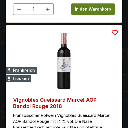
Produkt Anzahl: Gib den gewünschten 
In den Warenkorb
Frankreich
trocken
Vignobles Gueissard Marcel AOP
Bandol Rouge 2018
Französischer Rotwein Vignobles Gueissard Marcel
AOP Bandol Rouge mit 14 % vol. Die Nase
konzentriert sich auf rote Früchte und pfeffrige