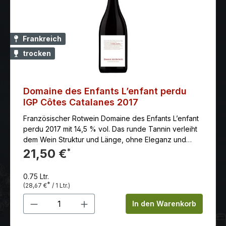
Frankreich
trocken
Domaine des Enfants L’enfant perdu
IGP Côtes Catalanes 2017
Französischer Rotwein Domaine des Enfants L’enfant
perdu 2017 mit 14,5 % vol. Das runde Tannin verleiht
dem Wein Struktur und Länge, ohne Eleganz und
Finesse zu überdecken. Es sind harmonische Weine,
21,50 €
*
die sich trotz viel Extrakt eine gewisse Leichtigkeit
bewahrt haben. Rebsorten: Grenache, Carignan,
0.75 Ltr.
Syrah und Lladoner Pelut Klassifizierung: Vin de Pays
*
(28,67 €
/ 1 Ltr.)
des Cotes Catalanes Philosophie:Unsere Weine sind
Produkt Anzahl: Gib den gewünschten 
Ausdruck des inneren Strebens nach Perfektion und
In den Warenkorb
Verfeinerung, der Handwerklichkeit und dem
Ausleben unserer Kreativität. Sie sind die Frucht