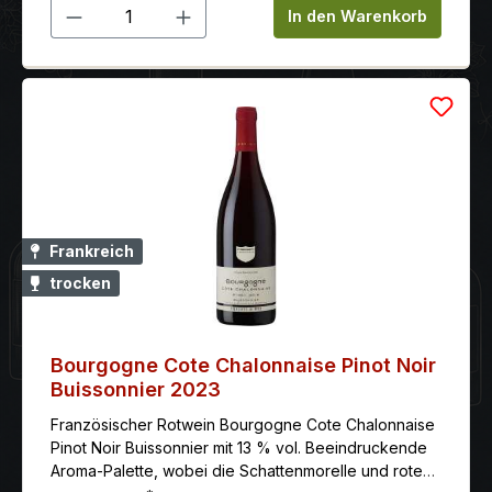
Produkt Anzahl: Gib den gewünschten 
In den Warenkorb
der diesen schwierigen Jahrgang dokumentieren
sollte und den sie, in Anspielung auf Vieux
Télégraphe, Télégramm nannten. Der Wein allerdings
war so unglaublich erfolgreich und nachgefragt, dass
man fast nicht umhin konnte, auch in den Folgejahren
einen Télégramme zu keltern, der nun zum neuen
Zweitwein des Vieux Télégraphe wurde
Frankreich
trocken
Bourgogne Cote Chalonnaise Pinot Noir
Buissonnier 2023
Französischer Rotwein Bourgogne Cote Chalonnaise
Pinot Noir Buissonnier mit 13 % vol. Beeindruckende
Aroma-Palette, wobei die Schattenmorelle und rote