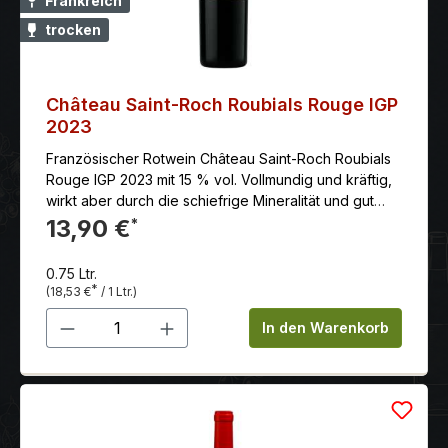
Frankreich
trocken
Château Saint-Roch Roubials Rouge IGP
2023
Französischer Rotwein Château Saint-Roch Roubials
Rouge IGP 2023 mit 15 % vol. Vollmundig und kräftig,
wirkt aber durch die schiefrige Mineralität und gut
eingebundene Tannine nicht plump.
13,90 €
*
0.75 Ltr.
*
(18,53 €
/ 1 Ltr.)
Produkt Anzahl: Gib den gewünschten 
In den Warenkorb