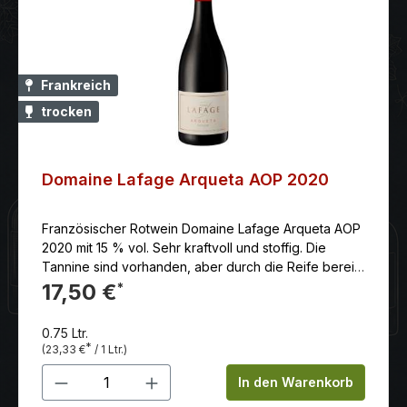
Frankreich
trocken
Domaine Lafage Arqueta AOP 2020
Französischer Rotwein Domaine Lafage Arqueta AOP
2020 mit 15 % vol. Sehr kraftvoll und stoffig. Die
Tannine sind vorhanden, aber durch die Reife bereits
gut eingebunden und samtig. Das Finale hat einen
17,50 €
*
langen, leicht schokoladigen Abgang mit einer
dezenten mineralischen Note, die von den
0.75 Ltr.
Schieferböden der Weinberge stammt.
*
(23,33 €
/ 1 Ltr.)
Produkt Anzahl: Gib den gewünschten 
In den Warenkorb