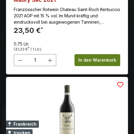
Französischer Rotwein Chateau Saint-Roch Kerbuccio
2021 AOP mit 15 % vol. Im Mund kräftig und
eindrucksvoll bei ausgewogenen Tanninen,
mineralische Eindrücke. Komplexes Finale. Eleganter
23,50 €
*
Gesamteindruck. Erzeuger: Château Saint-Roch Klima:
Mediterran, warm, geringe Niederschläge. Beeinflusst
0.75 Ltr.
von den Pyrenäen. Rebsorten: Grenache Noir, Syrah,
*
(31,33 €
/ 1 Ltr.)
Mourvedre Farbe: rot Reifegrad: genießen und
Produkt Anzahl: Gib den gewünschten 
lagerungsfähig
In den Warenkorb
Klassifikation: Maury Sec AOP
Produktion: Handlese, Aussortierung der Trauben bei
der Annahme im Keller. Vergärung und 4-wöchige
Maischestandzeit.
Frankreich
trocken