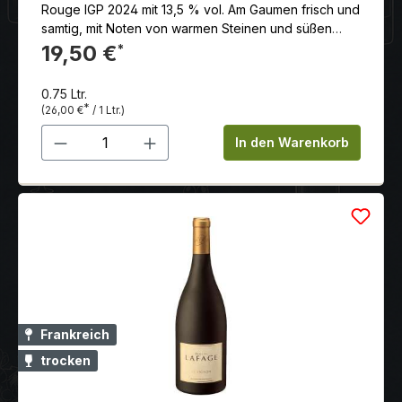
Rouge IGP 2024 mit 13,5 % vol. Am Gaumen frisch und
samtig, mit Noten von warmen Steinen und süßen
Gewürzen. Der Abgang ist konzentriert und
19,50 €
*
verführerisch.
0.75 Ltr.
*
(26,00 €
/ 1 Ltr.)
Produkt Anzahl: Gib den gewünschten 
In den Warenkorb
Frankreich
trocken