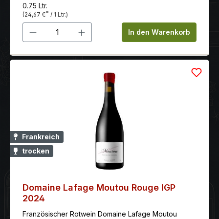
0.75 Ltr.
*
(24,67 €
/ 1 Ltr.)
Produkt Anzahl: Gib den gewünschten 
In den Warenkorb
Frankreich
trocken
Domaine Lafage Moutou Rouge IGP
2024
Französischer Rotwein Domaine Lafage Moutou