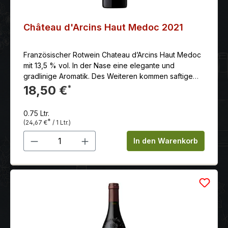
Château d'Arcins Haut Medoc 2021
Französischer Rotwein Chateau d’Arcins Haut Medoc
mit 13,5 % vol. In der Nase eine elegante und
gradlinige Aromatik. Des Weiteren kommen saftige
und frische Aromen von Cassis, Brombeere und
18,50 €
*
Schlehe zum Vorschein. Begleitet werden sie von
erdigen Akzenten, die an Wurzeln, Pilze, Leder und
0.75 Ltr.
Zigarrenkiste erinnern.
*
(24,67 €
/ 1 Ltr.)
Produkt Anzahl: Gib den gewünschten 
In den Warenkorb