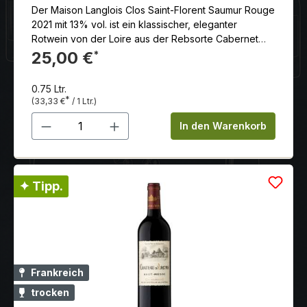
Der Maison Langlois Clos Saint-Florent Saumur Rouge
2021 mit 13% vol. ist ein klassischer, eleganter
Rotwein von der Loire aus der Rebsorte Cabernet
Franc.
25,00 €
*
0.75 Ltr.
*
(33,33 €
/ 1 Ltr.)
Produkt Anzahl: Gib den gewünschten 
In den Warenkorb
✦ Tipp.
Frankreich
trocken