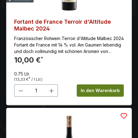
Fortant de France Terroir d'Altitude
Malbec 2024
Französischer Rotwein Terroir d'Altitude Malbec 2024
Fortant de France mit 14 % vol. Am Gaumen lebendig
und doch vollmundig mit schönen Aromen von
schwarzen Früchten und Gewürzen.
10,00 €
*
0.75 Ltr.
*
(13,33 €
/ 1 Ltr.)
Produkt Anzahl: Gib den gewünschten 
In den Warenkorb