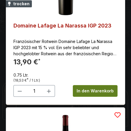
trocken
Domaine Lafage La Narassa IGP 2023
Französischer Rotwein Domaine Lafage La Narassa
IGP 2023 mit 15 % vol. Ein sehr beliebter und
hochgelobter Rotwein aus der französischen Region
Languedoc-Roussillon, genauer gesagt unter der
13,90 €
*
Herkunftsbezeichnung IGP Côtes Catalanes.
0.75 Ltr.
*
(18,53 €
/ 1 Ltr.)
Produkt Anzahl: Gib den gewünschten 
In den Warenkorb