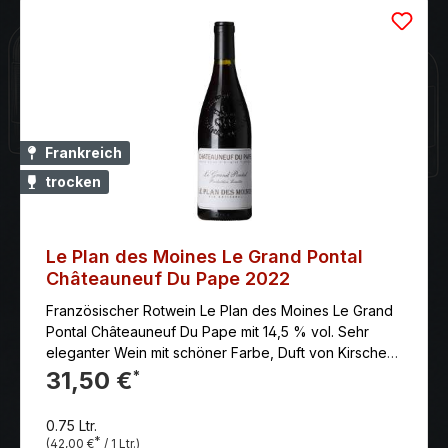
Frankreich
trocken
Le Plan des Moines Le Grand Pontal
Châteauneuf Du Pape 2022
Französischer Rotwein Le Plan des Moines Le Grand
Pontal Châteauneuf Du Pape mit 14,5 % vol. Sehr
eleganter Wein mit schöner Farbe, Duft von Kirschen,
Lorbeerblättern, Paprika und Muskatnuss,
31,50 €
*
reichhaltigem Geschmack von frischen, roten
Früchten, Lakritze und Kakao. Ausgezeichnetes
0.75 Ltr.
Alterungspotenzial.
*
(42,00 €
/ 1 Ltr.)