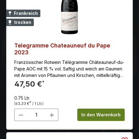
Frankreich
trocken
Telegramme Chateauneuf du Pape
2023
Französischer Rotwein Télégramme Châteauneuf-du-
Pape AOC mit 15 % vol. Saftig und weich am Gaumen
mit Aromen von Pflaumen und Kirschen, mittelkräftige
Struktur, seidiges Tannin als jugendlich frischer
47,50 €
*
Begleiter von Kurzgebratenem vom Rind, köstlich
auch zur Wildente oder Gans Serviervorschlag: als
0.75 Ltr.
jugendlich frischer Begleiter von Kurzgebratenem
*
(63,33 €
/ 1 Ltr.)
vom Rind, köstlich auch zur Wildente oder Gans
Produkt Anzahl: Gib den gewünschten 
Serviertemperatur: 18.00 lagerbar bis (mind.): 8 – 10
In den Warenkorb
jahre Herstellung: Für Télégramme werden alle
Trauben von Hand gelesen, zweifach selektiert,
schonend entrappt und 15 bis 20 Tage lang