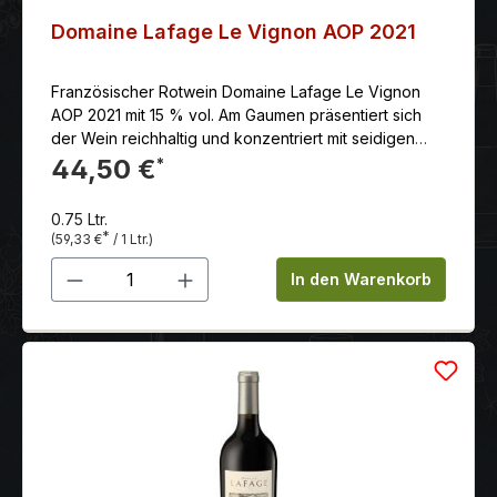
Domaine Lafage Le Vignon AOP 2021
Französischer Rotwein Domaine Lafage Le Vignon
AOP 2021 mit 15 % vol. Am Gaumen präsentiert sich
der Wein reichhaltig und konzentriert mit seidigen
Tanninen. Die Fruchtaromen spiegeln sich in der Nase
44,50 €
*
wider, mit Noten von schwarzen und roten Früchten
im Abgang.
0.75 Ltr.
*
(59,33 €
/ 1 Ltr.)
Produkt Anzahl: Gib den gewünschten 
In den Warenkorb