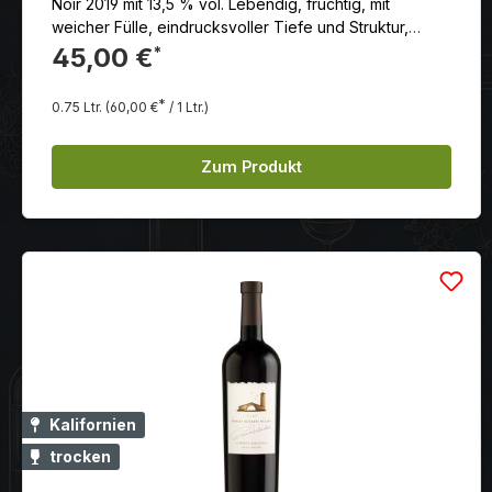
Noir 2019 mit 13,5 % vol. Lebendig, fruchtig, mit
weicher Fülle, eindrucksvoller Tiefe und Struktur,
saftige Aromen von Pflaumen und süß gereiften
45,00 €
*
Schattenmorellen verschmelzen mit Anklängen von
Kräutern, dunklen Gewürzen und zarten Röstnoten,
*
0.75 Ltr.
(60,00 €
/ 1 Ltr.)
seidiges Tannin begleitet das traumhaft sanfte, lang
anhaltende Finale
Zum Produkt
Kalifornien
trocken