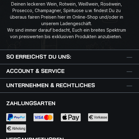
Dabei verleiht ihnen das regelmäßige Aufrühren des
Deinen leckeren Wein, Rotwein, Weißwein, Roséwein,
Feinhefelagers (sog. bâtonnage) noch mehr Schmelz
Prosecco, Champagner, Spirituose u.w. findest Du zu
und Volumen. Die Zugabe von 8 % Sémillon
überaus fairen Preisen hier im Online-Shop und/oder in
unterstreicht diese aromatische Fülle und rundet den
unserem Ladengeschäft.
Fumé Blanc mit einer traumhaft seidigen Textur ab.
Wir sind immer darauf bedacht, Euch ein breites Spektrum
von preiswerten bis exklusiven Produkten anzubieten.
SO ERREICHST DU UNS:
ACCOUNT & SERVICE
UNTERNEHMEN & RECHTLICHES
ZAHLUNGSARTEN