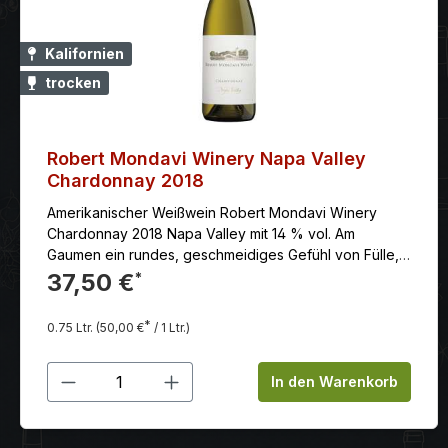
Kalifornien
trocken
Robert Mondavi Winery Napa Valley
Chardonnay 2018
Amerikanischer Weißwein Robert Mondavi Winery
Chardonnay 2018 Napa Valley mit 14 % vol. Am
Gaumen ein rundes, geschmeidiges Gefühl von Fülle,
perfekt ausgewogen mit der klaren Rebsortenfrucht
37,50 €
*
und lebhaften Frische des Chardonnays, sehr saftig,
verführerisch, dabei tief und vollmundig mit eleganter
*
0.75 Ltr.
(50,00 €
/ 1 Ltr.)
Länge im Finale.
Produkt Anzahl: Gib den gewünschten
In den Warenkorb