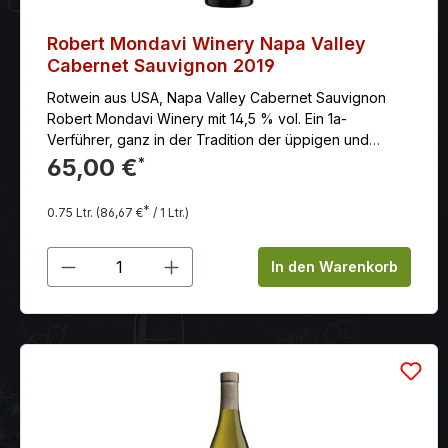
Robert Mondavi Winery Napa Valley
Cabernet Sauvignon 2019
Rotwein aus USA, Napa Valley Cabernet Sauvignon
Robert Mondavi Winery mit 14,5 % vol. Ein 1a-
Verführer, ganz in der Tradition der üppigen und
zugleich hocheleganten Napa Valley- Cabernet
65,00 €
*
Sauvignon von Robert Mondavi.
*
0.75 Ltr.
(86,67 €
/ 1 Ltr.)
Produkt Anzahl: Gib den gewünschten
In den Warenkorb