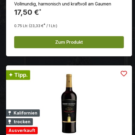
Vollmundig, harmonisch und kraftvoll am Gaumen
17,50 €
*
*
0.75 Ltr.
(23,33 €
/ 1 Ltr.)
Zum Produkt
✦ Tipp.
Kalifornien
trocken
Ausverkauft