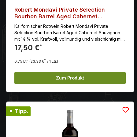
Robert Mondavi Private Selection
Bourbon Barrel Aged Cabernet
Sauvignon 2021
Kalifornischer Rotwein Robert Mondavi Private
Selection Bourbon Barrel Aged Cabernet Sauvignon
mit 14 % vol. Kraftvoll, vollmundig und vielschichtig mit
kräftigem, doch sanft gereiftem Tannin, dichte Aromen
17,50 €
*
von dunklen Beeren und Blaubeerkuchen
verschmelzen mit süßer Vanille, Karamell, Nougat und
*
0.75 Ltr.
(23,33 €
/ 1 Ltr.)
Mokka.
Zum Produkt
✦ Tipp.