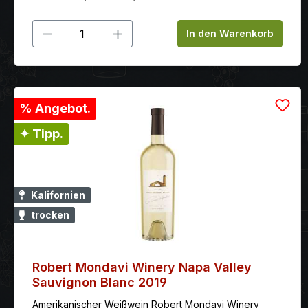
am Gaumen zu beeindruckender Fülle und Tiefe
verschmelzen, vielschichtig und zugleich großartig
Produkt Anzahl: Gib den gewünschten
konzentriert, mit sattem, süß gereiftem, doch fest
In den Warenkorb
strukturiertem Tannin, im Finale geschmeidig, elegant
und endlos lang.
% Angebot.
✦ Tipp.
Kalifornien
trocken
Robert Mondavi Winery Napa Valley
Sauvignon Blanc 2019
Amerikanischer Weißwein Robert Mondavi Winery