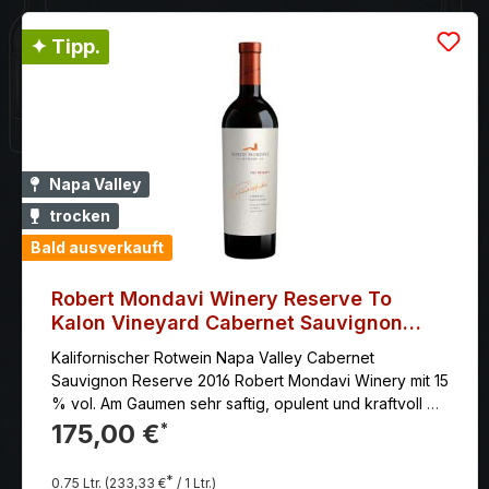
✦ Tipp.
Napa Valley
trocken
Bald ausverkauft
Robert Mondavi Winery Reserve To
Kalon Vineyard Cabernet Sauvignon
2016
Kalifornischer Rotwein Napa Valley Cabernet
Sauvignon Reserve 2016 Robert Mondavi Winery mit 15
% vol. Am Gaumen sehr saftig, opulent und kraftvoll mit
viel dunkler Frucht nach Heidelbeeren, Brombeeren,
175,00 €
*
Schwarze Johannisbeeren, Dörrobst, erdiger Würze,
Noten von Kräutern, Lakritz und klarer Mineralität, die
*
0.75 Ltr.
(233,33 €
/ 1 Ltr.)