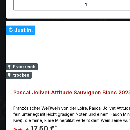
Produkt Anzahl: Gib den gewünscht
↻ Just in.
Frankreich
trocken
Pascal Jolivet Attitude Sauvignon Blanc 202
Französischer Weißwein von der Loire. Pascal Jolivet Attitu
fein unterlegt mit leicht grasigen Noten und einem Hauch M
Kiwi), die feine, klare Mineralität verleiht dem Wein seine
schmeckt zu Fisch und Meeresfrüchten (gegrillte Makrelen, 
17,50 €
*
Preis
ab