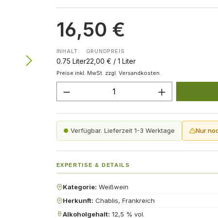
16,50 €
INHALT:
GRUNDPREIS
0.75 Liter
22,00 € / 1 Liter
Preise inkl. MwSt. zzgl. Versandkosten.
Produkt Anzahl: Gib den gew
Verfügbar. Lieferzeit 1-3 Werktage
Nur no
EXPERTISE & DETAILS
Kategorie:
Weißwein
Herkunft:
Chablis, Frankreich
Alkoholgehalt:
12,5 % vol.