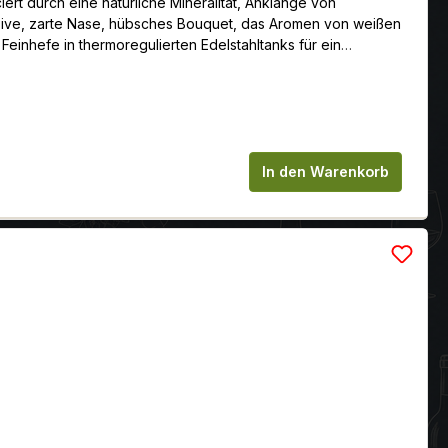
rt durch eine natürliche Mineralität, Anklänge von
ensive, zarte Nase, hübsches Bouquet, das Aromen von weißen
einhefe in thermoregulierten Edelstahltanks für ein
rin. 100 % Chardonnay, Süd-Ost-Ausrichtung an den Hängen.
chen um die Anzahl zu erhöhen oder zu
In den Warenkorb