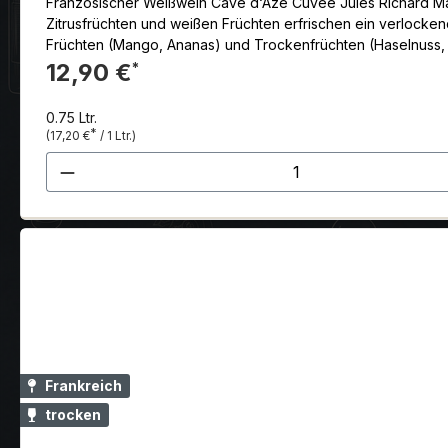
Französischer Weißwein Cave d‘Azé Cuvée Jules Richard Mâco
Zitrusfrüchten und weißen Früchten erfrischen ein verlocken
Früchten (Mango, Ananas) und Trockenfrüchten (Haselnuss, geg
Jahr. Kühl bei ca. 10 °C servieren, auf einer Platte mit Sch
12,90 €
*
Ton-Kalkstein-Böden. Ertrag 60hl/ha. Goldmedaille beim St.
0.75 Ltr.
*
(17,20 €
/ 1 Ltr.)
Produkt Anzahl: Gib den gewünscht
Frankreich
trocken