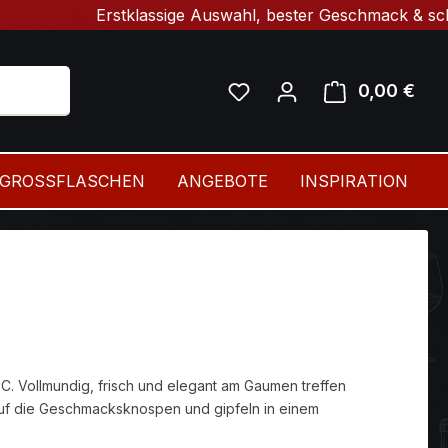
Erstklassige Auswahl, bester Geschmack & schnelle Lie
0,00 €
Ware
GROSSFLASCHEN
ANGEBOTE
INSPIRATION
. Vollmundig, frisch und elegant am Gaumen treffen
 auf die Geschmacksknospen und gipfeln in einem