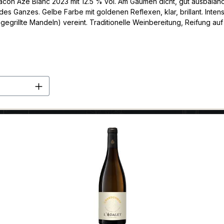
n Azé Blanc 2023 mit 12.5 % vol. Am Gaumen dicht, gut ausbalancie
des Ganzes. Gelbe Farbe mit goldenen Reflexen, klar, brillant. Int
rillte Mandeln) vereint. Traditionelle Weinbereitung, Reifung auf F
alentieren, Bresse-Geflügel mit Flusskrebsen, cremigem Brillat-Sava
-Vincent-Tag 2023
en Wert ein oder benutze die Schaltflä