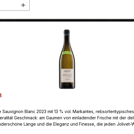
en Wert ein oder benutze die Schaltflä
3
de Sauvignon Blanc 2023 mit 13 % vol. Markantes, rebsortentypische
ineralität Geschmack: am Gaumen von einladender Frische mit der de
 wunderschöne Länge und die Eleganz und Finesse, die jeden Jolivet
Avocados mit Krabben), frischem Spargel, ganz klassisch zum Ziege