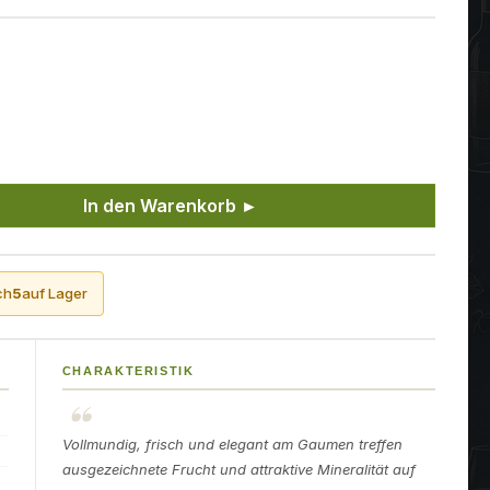
ünschten Wert ein oder benutze die Sch
In den Warenkorb ►
ch
5
auf Lager
CHARAKTERISTIK
Vollmundig, frisch und elegant am Gaumen treffen
ausgezeichnete Frucht und attraktive Mineralität auf