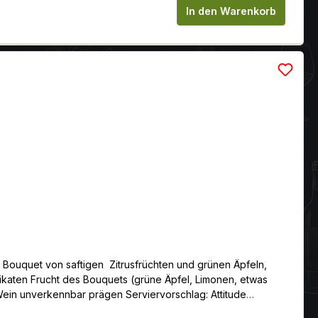
chen um die Anzahl zu erhöhen oder zu
In den Warenkorb
s Bouquet von saftigen Zitrusfrüchten und grünen Äpfeln,
likaten Frucht des Bouquets (grüne Äpfel, Limonen, etwas
-Wein unverkennbar prägen Serviervorschlag: Attitude
nkäse - oder auch einfach so! Serviertemperatur: 8.00