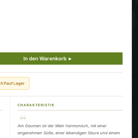
ünschten Wert ein oder benutze die Sch
In den Warenkorb ►
ch
7
auf Lager
CHARAKTERISTIK
Am Gaumen ist der Wein harmonisch, mit einer
angenehmen Süße, einer lebendigen Säure und einem