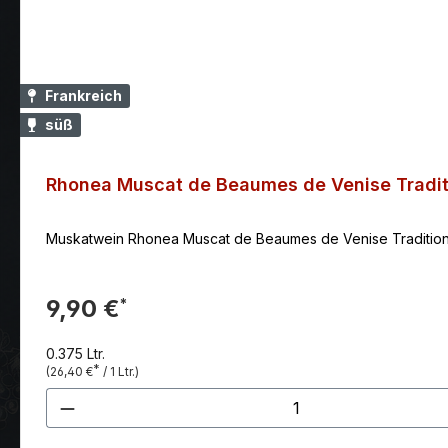
Frankreich
süß
Rhonea Muscat de Beaumes de Venise Tradit
Muskatwein Rhonea Muscat de Beaumes de Venise Tradition m
9,90 €
*
0.375 Ltr.
*
(26,40 €
/ 1 Ltr.)
Produkt Anzahl: Gib den gewünscht