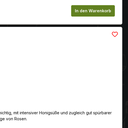
ch wunderschöne mineralische Nuancen und einem Hauch von
chen um die Anzahl zu erhöhen oder zu
ne sehr frisch. Jung getrunken hat er einen konzentrierten
In den Warenkorb
Gold, MundusVini 2012
chtig, mit intensiver Honigsüße und zugleich gut spürbarer
ge von Rosen .