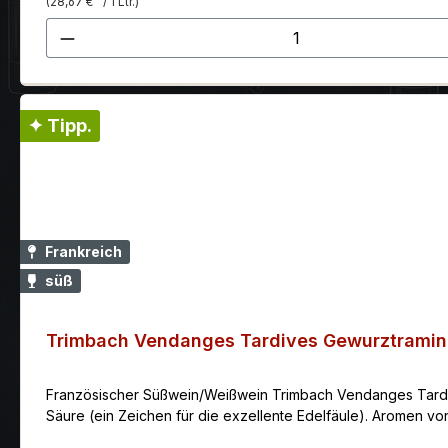
(28,67 €
/ 1 Ltr.)
dezenten Noten von Orangenschale, Pfeffer und Kaffee. A
Produkt Anzahl: Gib den gewünscht
getrockneten Pflaumen. Die Süße ist hervorragend eingebunde
Fruchtausdruck, wenn man es gereifter und weicher bevorzu
✦ Tipp.
Frankreich
süß
Trimbach Vendanges Tardives Gewurztraminer
Französischer Süßwein/Weißwein Trimbach Vendanges Tardives 
Säure (ein Zeichen für die exzellente Edelfäule). Aromen vo