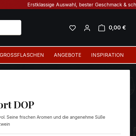
Erstklassige Auswahl, bester Geschmack & schnelle Lie
0,00 €
Ware
GROSSFLASCHEN
ANGEBOTE
INSPIRATION
Port DOP
 vol. Seine frischen Aromen und die angenehme Süße
twein