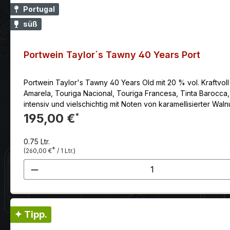
Portugal
süß
Portwein Taylor´s Tawny 40 Years Port
Portwein Taylor's Tawny 40 Years Old mit 20 % vol. Kraftvoll
Amarela, Touriga Nacional, Touriga Francesa, Tinta Barocca, 
intensiv und vielschichtig mit Noten von karamellisierter Wa
Süße verleiht ihm ein wenig mehr Volumen als dem 30jährige
195,00 €
*
de Borugogne" (Ziegenfrischkäse mit süßlich marinierten Ros
Herstellung: Die Trauben für den 40 Jahre alten Tawny werd
0.75 Ltr.
die Maische schonend umgewälzt, ohne die Kerne zu verletzt
*
(260,00 €
/ 1 Ltr.)
Sobald etwa die Hälfte des Zuckers in Alkohol umgewandelt 
Produkt Anzahl: Gib den gewünscht
den Winter reifen die Weine in großen Fässern im oberen Dou
ausdrucksstarker Weine eines jeden Jahrgangs für etwa 40 Ja
Portweines garantiert. Auszeichnung: Decanter World Wine A
✦ Tipp.