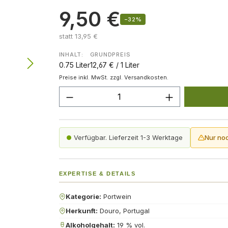
9,50 €
−32%
statt 13,95 €
INHALT:
GRUNDPREIS
0.75 Liter
12,67 € / 1 Liter
Preise inkl. MwSt. zzgl. Versandkosten.
Produkt Anzahl: Gib den gew
Verfügbar. Lieferzeit 1-3 Werktage
Nur no
EXPERTISE & DETAILS
Kategorie:
Portwein
Herkunft:
Douro, Portugal
Alkoholgehalt:
19 % vol.