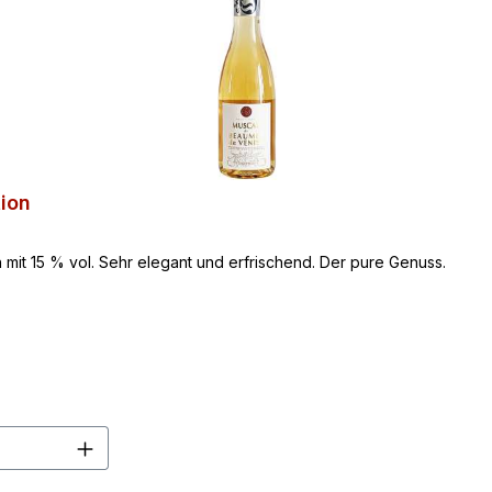
ion
it 15 % vol. Sehr elegant und erfrischend. Der pure Genuss.
en Wert ein oder benutze die Schaltflä