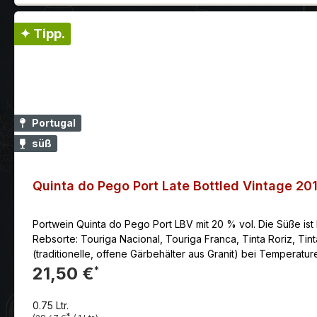
✦ Tipp.
Portugal
süß
Quinta do Pego Port Late Bottled Vintage 20
Portwein Quinta do Pego Port LBV mit 20 % vol. Die Süße ist
Rebsorte: Touriga Nacional, Touriga Franca, Tinta Roriz, Tinta Barroca Jahrgang: 2016 Die Vinifikation: Die Trauben (hauptsächlich Touriga Nacional und Touriga 
(traditionelle, offene Gärbehälter aus Granit) bei Tempera
wird die Maische ausschließlich „mit den Füßen getreten". E
21,50 €
*
Portweinproduktion vorgeschrieben - mit reinem Tresterbran
erhalten. Der Late Bottled Vintage ist, wie der Name schon s
0.75 Ltr.
Fasslagerung auf die Flasche gebracht wird. Der Wein: Inten
*