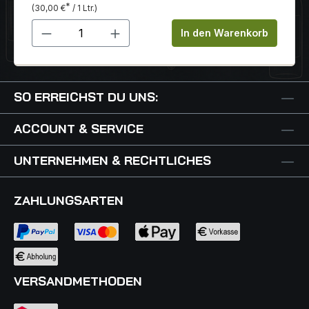
*
(30,00 €
/ 1 Ltr.)
Produkt Anzahl: Gib den gewünschten 
In den Warenkorb
SO ERREICHST DU UNS:
ACCOUNT & SERVICE
UNTERNEHMEN & RECHTLICHES
ZAHLUNGSARTEN
VERSANDMETHODEN