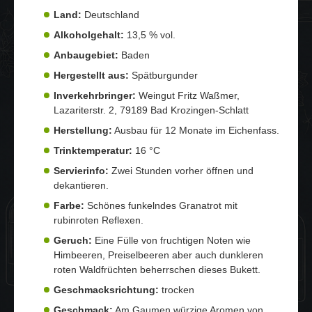
Land:
Deutschland
Alkoholgehalt:
13,5 % vol.
Anbaugebiet:
Baden
Hergestellt aus:
Spätburgunder
Inverkehrbringer:
Weingut Fritz Waßmer,
Lazariterstr. 2, 79189 Bad Krozingen-Schlatt
Herstellung:
Ausbau für 12 Monate im Eichenfass.
Trinktemperatur:
16 °C
Servierinfo:
Zwei Stunden vorher öffnen und
dekantieren.
Farbe:
Schönes funkelndes Granatrot mit
rubinroten Reflexen.
Geruch:
Eine Fülle von fruchtigen Noten wie
Himbeeren, Preiselbeeren aber auch dunkleren
roten Waldfrüchten beherrschen dieses Bukett.
Geschmacksrichtung:
trocken
Geschmack:
Am Gaumen würzige Aromen von