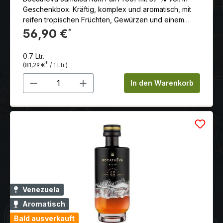
Geschenkbox. Kräftig, komplex und aromatisch, mit
reifen tropischen Früchten, Gewürzen und einem
dezent rauchigen Abgang. Limitiert auf 3.600
56,90 €
*
Flaschen.
0.7 Ltr.
*
(81,29 €
/ 1 Ltr.)
Produkt Anzahl: Gib den gewünschten 
In den Warenkorb
Venezuela
Aromatisch
Bald ausverkauft