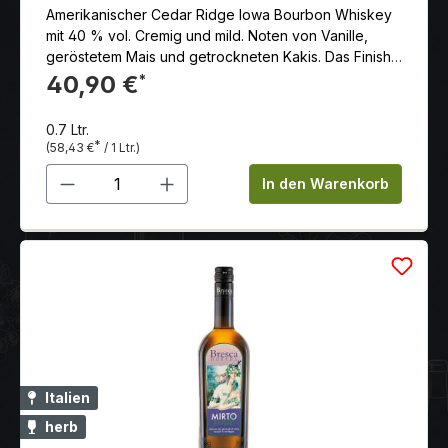
Amerikanischer Cedar Ridge Iowa Bourbon Whiskey
mit 40 % vol. Cremig und mild. Noten von Vanille,
geröstetem Mais und getrockneten Kakis. Das Finish
ist sauber, kurz bis mittellang, mit einem Hauch von
40,90 €
*
würziger Eiche.
0.7 Ltr.
*
(58,43 €
/ 1 Ltr.)
Produkt Anzahl: Gib den gewünschten 
In den Warenkorb
Italien
herb