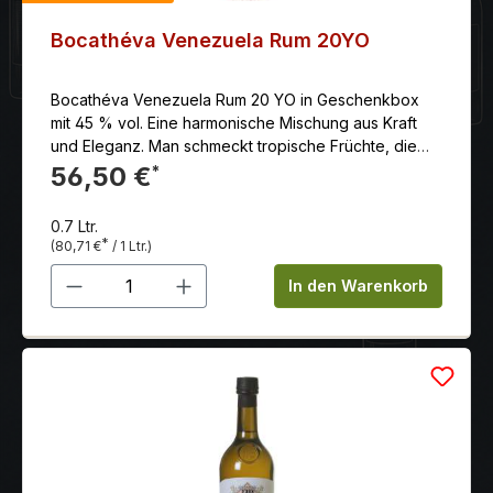
Bocathéva Venezuela Rum 20YO
Bocathéva Venezuela Rum 20 YO in Geschenkbox
mit 45 % vol. Eine harmonische Mischung aus Kraft
und Eleganz. Man schmeckt tropische Früchte, die
von dunkleren Noten wie Tabak, warmen Gewürzen
56,50 €
*
und Leder begleitet werden. Der Abgang ist sehr
langanhaltend, würzig und wärmend mit einer
0.7 Ltr.
präsenten Eichennote.
*
(80,71 €
/ 1 Ltr.)
Produkt Anzahl: Gib den gewünschten 
In den Warenkorb