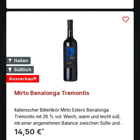
oft als Digestif nach dem Essen getrunken.
Italien
Süßlich
Ausverkauft
Mirto Benalonga Tremontis
Italienischer Bitterlikör Mirto Estero Benalonga
Tremontis mit 28 % vol. Weich, warm und leicht süß,
mit einer angenehmen Balance zwischen Süße und
den leicht herben, würzigen Noten der Myrte. Der
14,50 €
*
Abgang ist aromatisch und anhaltend.