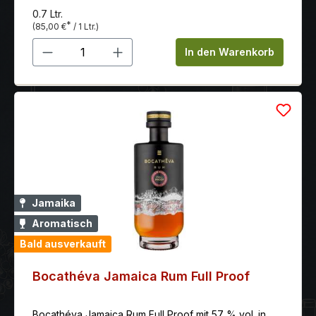
0.7 Ltr.
*
(85,00 €
/ 1 Ltr.)
Produkt Anzahl: Gib den gewünschten 
In den Warenkorb
Jamaika
Aromatisch
Bald ausverkauft
Bocathéva Jamaica Rum Full Proof
Bocathéva Jamaica Rum Full Proof mit 57 % vol. in