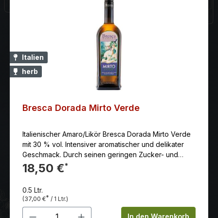
Italien
herb
Bresca Dorada Mirto Verde
Italienischer Amaro/Likör Bresca Dorada Mirto Verde
mit 30 % vol. Intensiver aromatischer und delikater
Geschmack. Durch seinen geringen Zucker- und
Alkoholgehalt eignet er sich nicht nur als Digestif,
18,50 €
*
sondern zu vielen Gelegenheiten.
0.5 Ltr.
*
(37,00 €
/ 1 Ltr.)
Produkt Anzahl: Gib den gewünschten 
In den Warenkorb