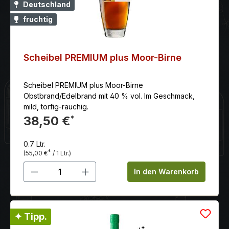
Deutschland
fruchtig
Scheibel PREMIUM plus Moor-Birne
Scheibel PREMIUM plus Moor-Birne
Obstbrand/Edelbrand mit 40 % vol. Im Geschmack,
mild, torfig-rauchig.
38,50 €
*
0.7 Ltr.
*
(55,00 €
/ 1 Ltr.)
Produkt Anzahl: Gib den gewünschten 
In den Warenkorb
✦ Tipp.