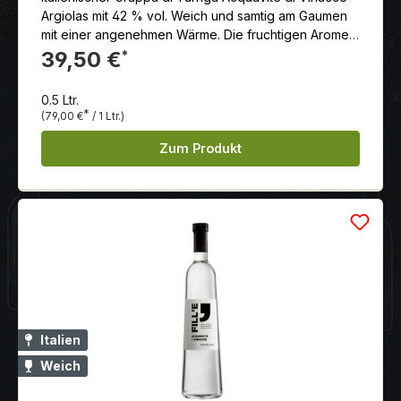
Argiolas mit 42 % vol. Weich und samtig am Gaumen
mit einer angenehmen Wärme. Die fruchtigen Aromen
setzen sich fort und werden von einer leichten Süße
39,50 €
*
begleitet. Der Abgang mittellang und sehr angenehm.
0.5 Ltr.
*
(79,00 €
/ 1 Ltr.)
Zum Produkt
Italien
Weich