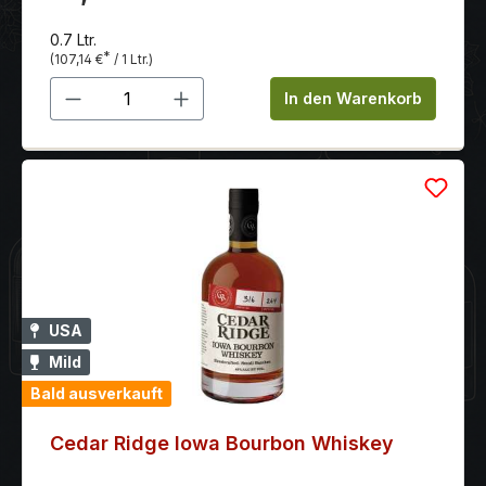
0.7 Ltr.
*
(107,14 €
/ 1 Ltr.)
Produkt Anzahl: Gib den gewünschten 
In den Warenkorb
USA
Mild
Bald ausverkauft
Cedar Ridge Iowa Bourbon Whiskey