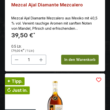
Mezcal Ajal Diamante Mezcalero
Mezcal Ajal Diamante Mezcalero aus Mexiko mit 40,5
% vol. Vereint rauchige Aromen mit sanften Noten
von Mandel, Pfirsich und erfrischenden
Zitrusfrüchten. Der Abgang ist mild und sensationell
39,50 €
*
weich. Dadurch eignet er sich ideal zum Mixen von
Cocktails und auch zum puren Genuss
0.5 Ltr.
*
(79,00 €
/ 1 Ltr.)
Produkt Anzahl: Gib den gewünschten 
In den Warenkorb
✦ Tipp.
↻ Just in.