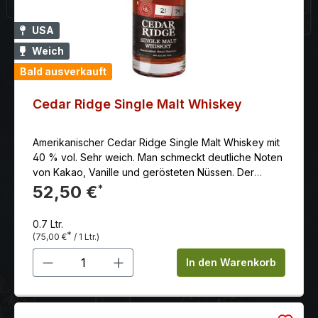
USA
Weich
Bald ausverkauft
Cedar Ridge Single Malt Whiskey
Amerikanischer Cedar Ridge Single Malt Whiskey mit
40 % vol. Sehr weich. Man schmeckt deutliche Noten
von Kakao, Vanille und gerösteten Nüssen. Der
Abgang ist Mittellang, mit einer angenehmen Würze,
52,50 €
*
die an Eichenholz erinnert.
0.7 Ltr.
*
(75,00 €
/ 1 Ltr.)
Produkt Anzahl: Gib den gewünschten 
In den Warenkorb