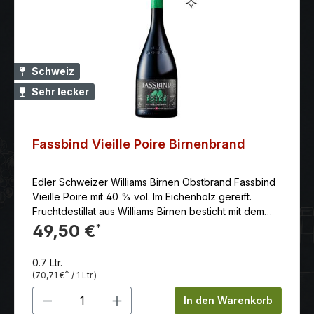
Schweiz
Sehr lecker
Fassbind Vieille Poire Birnenbrand
Edler Schweizer Williams Birnen Obstbrand Fassbind
Vieille Poire mit 40 % vol. Im Eichenholz gereift.
Fruchtdestillat aus Williams Birnen besticht mit dem
unverwechselbaren Aroma dieser Frucht.
49,50 €
*
0.7 Ltr.
*
(70,71 €
/ 1 Ltr.)
Produkt Anzahl: Gib den gewünschten 
In den Warenkorb