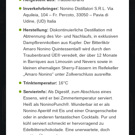
Inverkehrbringer:
Nonino Distillatori S.R.L. Via
Aquileia, 104 – Fr. Percoto, 33050 – Pavia di
Udine, (UD) Italia
Herstellung:
Diskontinuierliche Destillation mit
Abtrennung des Vor- und Nachlaufs, in exklusiven
Dampfbrennkolben aus Kupfer. Der Bitterlikör
Amaro Nonino Quintessentia® wird durch den
Traubenbrand ÙE® veredelt, der über 12 Monate
in Barriques aus Limousin und Nevers sowie in
kleinen ehemaligen Sherry-Fässern im Reifekeller
„Amaro Nonino“ unter Zollverschluss ausreifte.
Trinktemperatur:
16°C
Servierinfo:
Als Digestif, zum Abschluss eines
Essens, wird er bei Zimmertemperatur serviert.
Heiß als NoninoPunch®. Wunderbar ist er als
Nonino Aperitif mit Eis und einer Orangenscheibe
oder in anderen fantastischen Cocktails. Pur und
kühl serviert schmeckt er hervorragend zu
Edelbitterschokolade. Eine unerwartete, doch