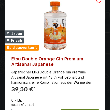
Japan
Frisch
Bald ausverkauft
Etsu Double Orange Gin Premium
Artisanal Japanese
Japanischer Etsu Double Orange Gin Premium
Artisanal Japanese mit 43 % vol. Lebhaft und
harmonisch, eine Kombination aus der Wärme der
Bitterorange und der spritzigen Frische von
39,50 €
*
Zitrusfrüchten. Sanft und erfrischend, mit anhaltenden
Orangenschalen- und zarten floralen Noten.
0.7 Ltr.
*
(56,43 €
/ 1 Ltr.)