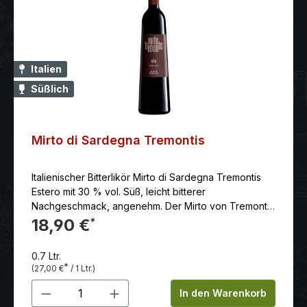
Italien
Süßlich
Mirto di Sardegna Tremontis
Italienischer Bitterlikör Mirto di Sardegna Tremontis
Estero mit 30 % vol. Süß, leicht bitterer
Nachgeschmack, angenehm. Der Mirto von Tremontis
gilt als einer der traditionellsten und bekanntesten
18,90 €
*
Liköre der Insel. Er wird durch Kaltmazeration von
sardischen Myrtenbeeren in Alkohol und Zucker
0.7 Ltr.
hergestellt. Es werden keine künstlichen Aromen,
*
(27,00 €
/ 1 Ltr.)
Farb- oder Konservierungsstoffe verwendet. Der
Produkt Anzahl: Gib den gewünschten 
Likör hat einen charakteristischen süßen Geschmack
In den Warenkorb
mit fruchtigen und leicht herb-würzigen Noten. Er wird