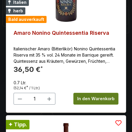
Italien
herb
Bald ausverkauft
Amaro Nonino Quintessentia Riserva
Italienischer Amaro (Bitterlikör) Nonino Quintessentia
Riserva mit 35 % vol. 24 Monate im Barrique gereift.
Quintessenz aus Kräutern, Gewürzen, Früchten,
Beeren und Wurzeln, veredelt durch den über 24
36,50 €
*
Monate in Eichenbarriques und kleinen Fässern
gereiften Nonino Traubenbrand ÙE®.
0.7 Ltr.
*
(52,14 €
/ 1 Ltr.)
Produkt Anzahl: Gib den gewünschten 
In den Warenkorb
✦ Tipp.