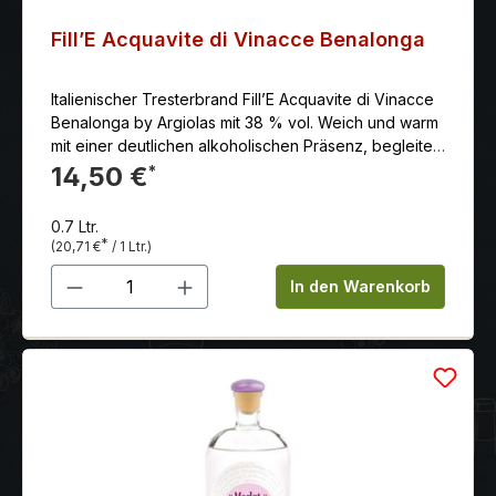
Fill’E Acquavite di Vinacce Benalonga
Italienischer Tresterbrand Fill’E Acquavite di Vinacce
Benalonga by Argiolas mit 38 % vol. Weich und warm
mit einer deutlichen alkoholischen Präsenz, begleitet
von leichten Anklängen an getrocknete Früchte und
14,50 €
*
Gewürze
0.7 Ltr.
*
(20,71 €
/ 1 Ltr.)
Produkt Anzahl: Gib den gewünschten 
In den Warenkorb