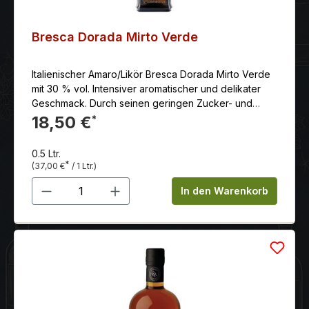
Bresca Dorada Mirto Verde
Italienischer Amaro/Likör Bresca Dorada Mirto Verde
mit 30 % vol. Intensiver aromatischer und delikater
Geschmack. Durch seinen geringen Zucker- und
Alkoholgehalt eignet er sich nicht nur als Digestif,
18,50 €
*
sondern zu vielen Gelegenheiten.
0.5 Ltr.
*
(37,00 €
/ 1 Ltr.)
Produkt Anzahl: Gib den gewünschten 
In den Warenkorb