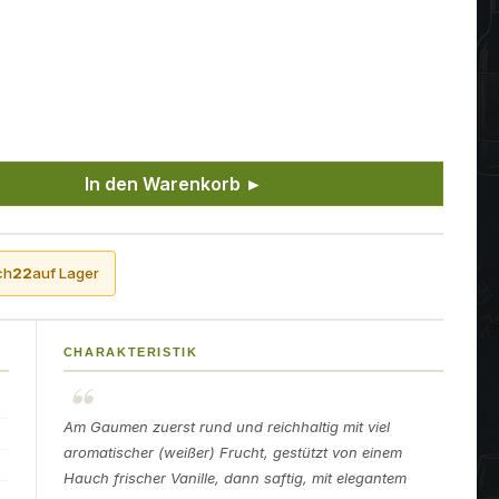
ünschten Wert ein oder benutze die Sch
In den Warenkorb ►
ch
22
auf Lager
CHARAKTERISTIK
Am Gaumen zuerst rund und reichhaltig mit viel
aromatischer (weißer) Frucht, gestützt von einem
Hauch frischer Vanille, dann saftig, mit elegantem