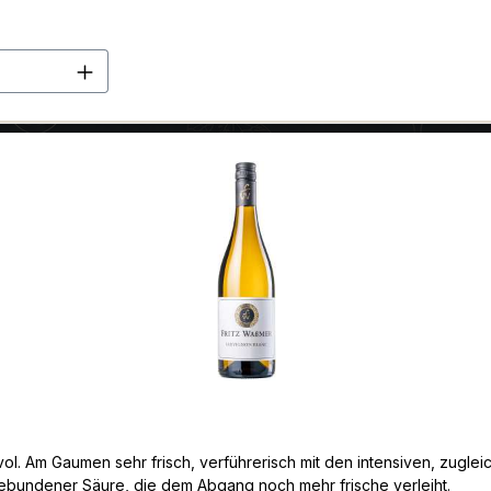
en Wert ein oder benutze die Schaltflä
l. Am Gaumen sehr frisch, verführerisch mit den intensiven, zuglei
gebundener Säure, die dem Abgang noch mehr frische verleiht.