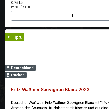
0.75 Ltr.
*
(9,20 €
/ 1 Ltr.)
Produkt Anzahl: Gib den gewünscht
✦ Tipp.
Deutschland
trocken
Fritz Waßmer Sauvignon Blanc 2023
Deutscher Weißwein Fritz Waßmer Sauvignon Blanc mit 11 % vo
Aromen des Bouquets, fruchtbetont mit frischer und gut ein