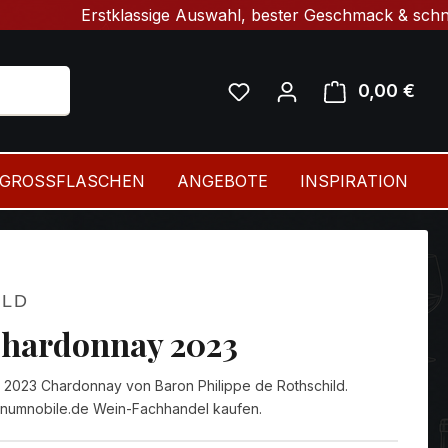
Erstklassige Auswahl, bester Geschmack & schnelle Lief
0,00 €
Ware
GROSSFLASCHEN
ANGEBOTE
INSPIRATION
ILD
Chardonnay 2023
 2023 Chardonnay von Baron Philippe de Rothschild.
inumnobile.de Wein-Fachhandel kaufen.