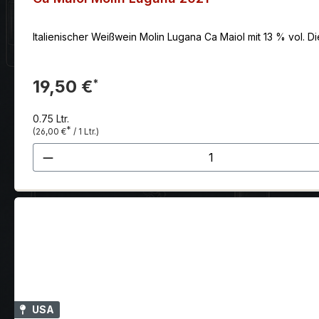
Italienischer Weißwein Molin Lugana Ca Maiol mit 13 % vol. Di
19,50 €
*
0.75 Ltr.
*
(26,00 €
/ 1 Ltr.)
Produkt Anzahl: Gib den gewünscht
USA