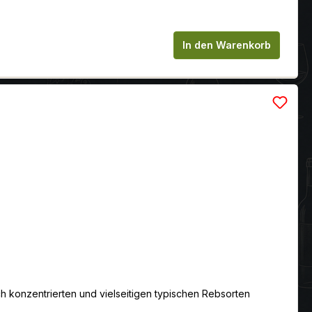
chen um die Anzahl zu erhöhen oder zu
In den Warenkorb
ch konzentrierten und vielseitigen typischen Rebsorten