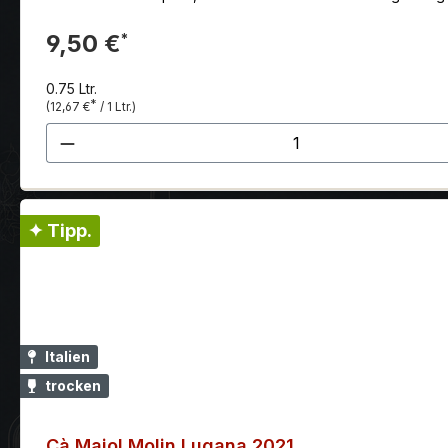
9,50 €
*
0.75 Ltr.
*
(12,67 €
/ 1 Ltr.)
Produkt Anzahl: Gib den gewünscht
✦ Tipp.
Italien
trocken
Cà Maiol Molin Lugana 2021