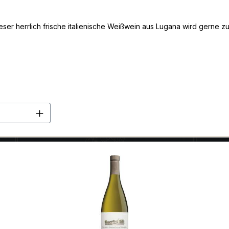
eser herrlich frische italienische Weißwein aus Lugana wird gerne zu 
en Wert ein oder benutze die Schaltflä