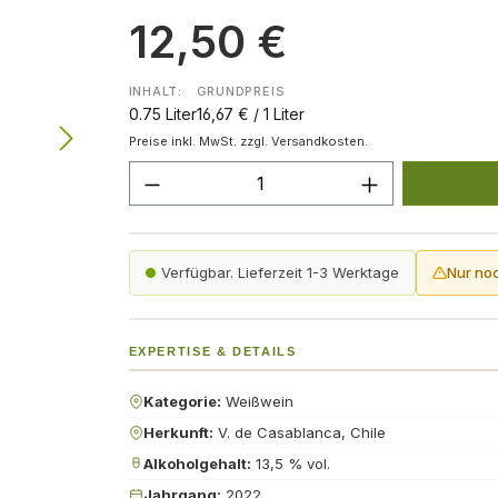
12,50 €
INHALT:
GRUNDPREIS
0.75 Liter
16,67 € / 1 Liter
Preise inkl. MwSt. zzgl. Versandkosten.
Produkt Anzahl: Gib den gew
Verfügbar. Lieferzeit 1-3 Werktage
Nur no
EXPERTISE & DETAILS
Kategorie:
Weißwein
Herkunft:
V. de Casablanca, Chile
Alkoholgehalt:
13,5 % vol.
Jahrgang:
2022