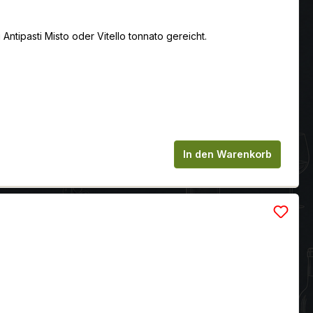
Antipasti Misto oder Vitello tonnato gereicht.
chen um die Anzahl zu erhöhen oder zu
In den Warenkorb