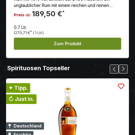
unglaublicher Rum mit einem reichen und reinen
Geschmack.
189,50 €
*
Preis
ab
0.7 Ltr.
*
(270,71 €
/ 1 Ltr.)
Zum Produkt
Spirituosen Topseller
✦ Tipp.
↻ Just in.
Deutschland
fruchtig