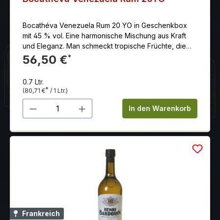
Bocathéva Venezuela Rum 20 YO in Geschenkbox
mit 45 % vol. Eine harmonische Mischung aus Kraft
und Eleganz. Man schmeckt tropische Früchte, die
von dunkleren Noten wie Tabak, warmen Gewürzen
56,50 €
*
und Leder begleitet werden. Der Abgang ist sehr
langanhaltend, würzig und wärmend mit einer
0.7 Ltr.
präsenten Eichennote.
*
(80,71 €
/ 1 Ltr.)
Produkt Anzahl: Gib den gewünschten 
In den Warenkorb
Frankreich