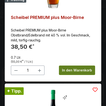
Scheibel PREMIUM plus Moor-Birne
Scheibel PREMIUM plus Moor-Birne
Obstbrand/Edelbrand mit 40 % vol. Im Geschmack,
mild, torfig-rauchig.
38,50 €
*
0.7 Ltr.
*
(55,00 €
/ 1 Ltr.)
Produkt Anzahl: Gib den gewünschten 
In den Warenkorb
✦ Tipp.