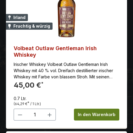
Irland
Fruchtig & würzig
Volbeat Outlaw Gentleman Irish
Whiskey
Irischer Whiskey Volbeat Outlaw Gentleman Irish
Whiskey mit 40 % vol. Dreifach destillierter irischer
Whiskey mit Farbe von blassem Stroh. Mit seinen
frischen Aromen von Vanille und Toffee trifft er den
45,00 €
*
Gaumen mit einer perfekten Mischung aus Süße und
Würze. Noten von Karamell und Vanille mit
0.7 Ltr.
Andeutungen von knusprigen Äpfeln und
*
(64,29 €
/ 1 Ltr.)
Zitrusschalen hinterlassen ein sauberes, wärmendes
Produkt Anzahl: Gib den gewünschten 
Finish
In den Warenkorb