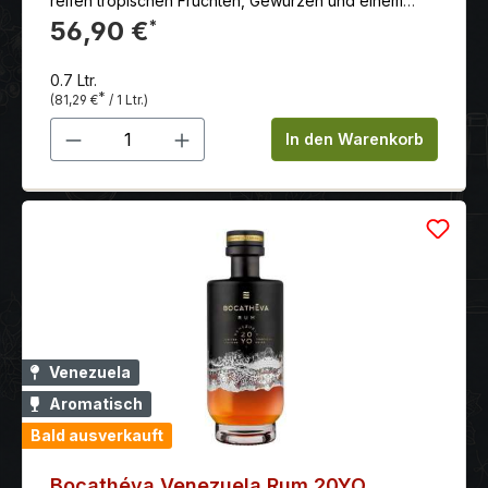
reifen tropischen Früchten, Gewürzen und einem
dezent rauchigen Abgang. Limitiert auf 3.600
56,90 €
*
Flaschen.
0.7 Ltr.
*
(81,29 €
/ 1 Ltr.)
Produkt Anzahl: Gib den gewünschten 
In den Warenkorb
Venezuela
Aromatisch
Bald ausverkauft
Bocathéva Venezuela Rum 20YO