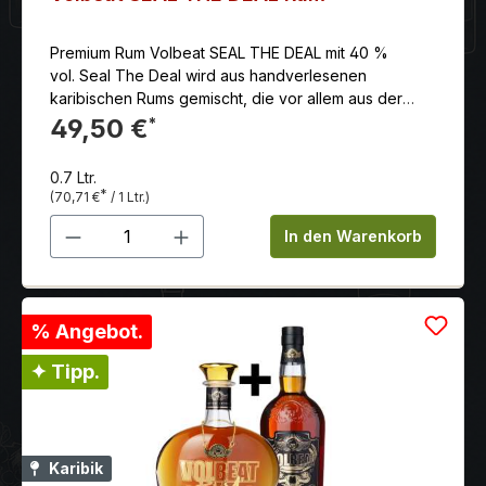
Premium Rum Volbeat SEAL THE DEAL mit 40 %
vol. Seal The Deal wird aus handverlesenen
karibischen Rums gemischt, die vor allem aus der
Dominikanischen Republik und Trinidad & Tobago
49,50 €
*
stammen. Seal The Deal ist eine Mischung aus
ungereiften und drei bis fünf Jahre gereiften
0.7 Ltr.
säulendestillierten Rums, die an ihrem Ursprungsort in
*
(70,71 €
/ 1 Ltr.)
Ex-Bourbonfässern gereift sind, bevor sie zum
Produkt Anzahl: Gib den gewünschten 
Mischen transportiert werden. Der goldene Rum hat
In den Warenkorb
ein glattes Finish mit Noten von Vanille, Orange,
Lakritz und Karamell.
% Angebot.
✦ Tipp.
Karibik