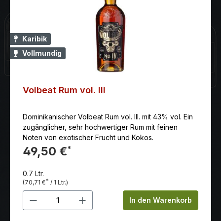
Poulsen und Schlagzeuger Jon Larsen die
Grundlagen für die allerersten Volbeat-Songs in
Dänemark legten, begann die Diamond Distillery mit
der Destillation des Volbeat Limited Edition Rums.
Karibik
Vollmundig
Volbeat Rum vol. III
Dominikanischer Volbeat Rum vol. III. mit 43% vol. Ein
zugänglicher, sehr hochwertiger Rum mit feinen
Noten von exotischer Frucht und Kokos.
49,50 €
*
0.7 Ltr.
*
(70,71 €
/ 1 Ltr.)
Produkt Anzahl: Gib den gewünschten 
In den Warenkorb