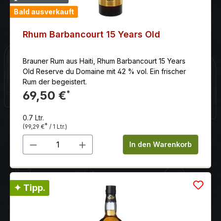
Bald ausverkauft
Rhum Barbancourt 15 Years Old
Brauner Rum aus Haiti, Rhum Barbancourt 15 Years
Old Reserve du Domaine mit 42 % vol. Ein frischer
Rum der begeistert.
69,50 €
*
0.7 Ltr.
*
(99,29 €
/ 1 Ltr.)
Produkt Anzahl: Gib den gewünschten 
In den Warenkorb
✦ Tipp.