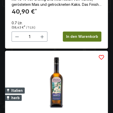
geröstetem Mais und getrockneten Kakis. Das Finish
ist sauber, kurz bis mittellang, mit einem Hauch von
40,90 €
*
würziger Eiche.
0.7 Ltr.
*
(58,43 €
/ 1 Ltr.)
Produkt Anzahl: Gib den gewünschten 
In den Warenkorb
Italien
herb