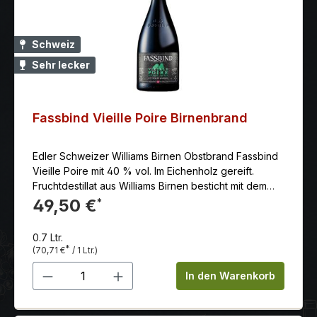
Schweiz
Sehr lecker
Fassbind Vieille Poire Birnenbrand
Edler Schweizer Williams Birnen Obstbrand Fassbind
Vieille Poire mit 40 % vol. Im Eichenholz gereift.
Fruchtdestillat aus Williams Birnen besticht mit dem
unverwechselbaren Aroma dieser Frucht.
49,50 €
*
0.7 Ltr.
*
(70,71 €
/ 1 Ltr.)
Produkt Anzahl: Gib den gewünschten 
In den Warenkorb