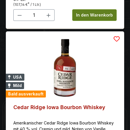
*
(107,14 €
/ 1 Ltr.)
Produkt Anzahl: Gib den gewünschten 
In den Warenkorb
USA
Mild
Bald ausverkauft
Cedar Ridge Iowa Bourbon Whiskey
Amerikanischer Cedar Ridge Iowa Bourbon Whiskey
mit 40 % vol. Cremig und mild. Noten von Vanille,