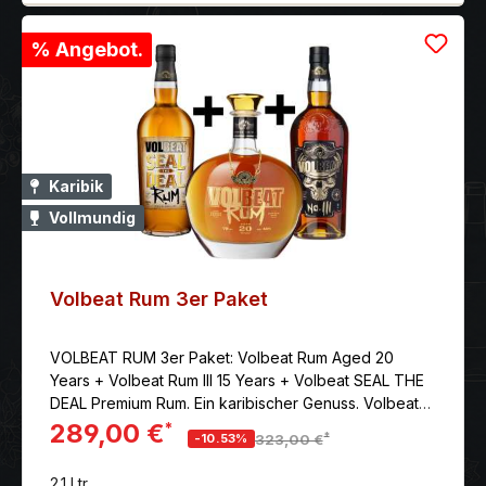
% Angebot.
Karibik
Vollmundig
Volbeat Rum 3er Paket
VOLBEAT RUM 3er Paket: Volbeat Rum Aged 20
Years + Volbeat Rum III 15 Years + Volbeat SEAL THE
DEAL Premium Rum. Ein karibischer Genuss. Volbeat
Rum Aged 20 Years Single Estate Guyana Rum mit
289,00 €
*
*
-10.53%
323,00 €
40% vol. Sammler Edition, limitiert auf 2400 Flaschen.
Ein unglaublicher Rum mit einem reichen und reinen
2.1 Ltr.