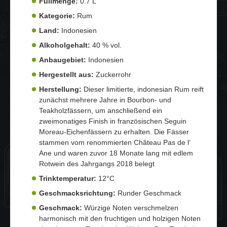
Füllmenge:
0.7 L
Kategorie:
Rum
Land:
Indonesien
Alkoholgehalt:
40 % vol.
Anbaugebiet:
Indonesien
Hergestellt aus:
Zuckerrohr
Herstellung:
Dieser limitierte, indonesian Rum reift
zunächst mehrere Jahre in Bourbon- und
Teakholzfässern, um anschließend ein
zweimonatiges Finish in französischen Seguin
Moreau-Eichenfässern zu erhalten. Die Fässer
stammen vom renommierten Château Pas de l‘
Ane und waren zuvor 18 Monate lang mit edlem
Rotwein des Jahrgangs 2018 belegt
Trinktemperatur:
12°C
Geschmacksrichtung:
Runder Geschmack
Geschmack:
Würzige Noten verschmelzen
harmonisch mit den fruchtigen und holzigen Noten