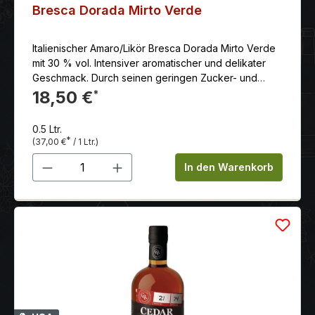
Bresca Dorada Mirto Verde
Italienischer Amaro/Likör Bresca Dorada Mirto Verde
mit 30 % vol. Intensiver aromatischer und delikater
Geschmack. Durch seinen geringen Zucker- und
Alkoholgehalt eignet er sich nicht nur als Digestif,
18,50 €
*
sondern zu vielen Gelegenheiten.
0.5 Ltr.
*
(37,00 €
/ 1 Ltr.)
Produkt Anzahl: Gib den gewünschten 
In den Warenkorb