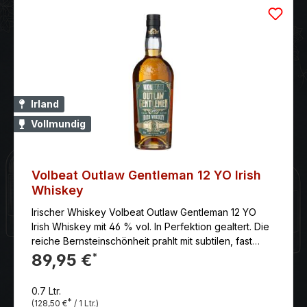
Irland
Vollmundig
Volbeat Outlaw Gentleman 12 YO Irish
Whiskey
Irischer Whiskey Volbeat Outlaw Gentleman 12 YO
Irish Whiskey mit 46 % vol. In Perfektion gealtert. Die
reiche Bernsteinschönheit prahlt mit subtilen, fast
schon purpurnen Untertönen und einer Nase, die
89,95 €
*
einer Rockoper aus Trockenfrüchten gleicht. Die
Sherryfässer bringen Sultaninen und einen Anflug
0.7 Ltr.
von Feigen auf die Bühne, gefolgt von saftigen
*
(128,50 €
/ 1 Ltr.)