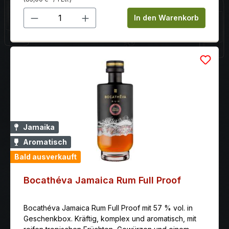
Produkt Anzahl: Gib den gewünschten 
In den Warenkorb
Jamaika
Aromatisch
Bald ausverkauft
Bocathéva Jamaica Rum Full Proof
Bocathéva Jamaica Rum Full Proof mit 57 % vol. in
Geschenkbox. Kräftig, komplex und aromatisch, mit