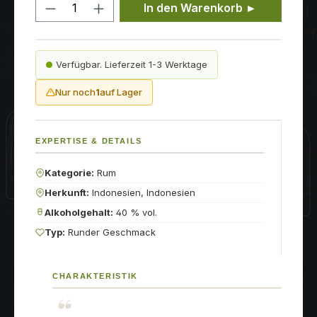
Produkt Anzahl: Gib den gewünschten
In den Warenkorb ►
Verfügbar. Lieferzeit 1-3 Werktage
Nur noch
1
auf Lager
EXPERTISE & DETAILS
Kategorie:
Rum
Herkunft:
Indonesien, Indonesien
Alkoholgehalt:
40 % vol.
Typ:
Runder Geschmack
CHARAKTERISTIK