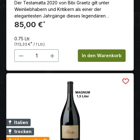
Der Testamatta 2020 von Bibi Graetz gilt unter
Weinliebhabern und Kritikern als einer der
elegantesten Jahrgänge dieses legendären
toskanischen Kultweins.
85,00 €
*
0.75 Ltr.
*
(113,33 €
/ 1 Ltr.)
Produkt Anzahl: Gib den gewünschten 
In den Warenkorb
Italien
trocken