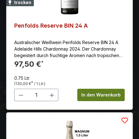
trocken
Lagen der Appellation zählen. Die Rotweine werden
bis zu drei Wochen auf der Maische vergoren und
anschließend 18 Monate lang im Eichenholzfass
ausgebaut. Beschreibung: Leuchtendes Rubinrot;
Penfolds Reserve BIN 24 A
opulenter, beinahe rauchiger Duft von reifen
Pflaumen, Brombeeren und Vanille; saftige
Australischer Weißwein Penfolds Reserve BIN 24 A
Fruchtdichte, geschmeidiges Tannin, warme Fülle,
Adelaide Hills Chardonnay 2024. Der Chardonnay
anhaltend.
begeistert durch fruchtige Aromen nach tropischen
Früchten, granny Smith, reifen Birnen und Pfirsich, die
97,50 €
*
von feinen Vanillenoten begleitet werden.
0.75 Ltr.
*
(130,00 €
/ 1 Ltr.)
Produkt Anzahl: Gib den gewünschten 
In den Warenkorb