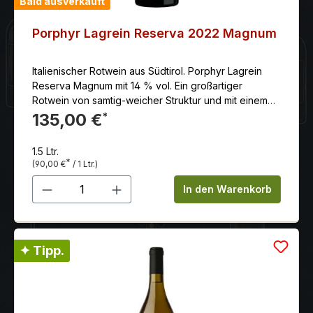
Bald ausverkauft
Porphyr Lagrein Reserva 2022 Magnum
Italienischer Rotwein aus Südtirol. Porphyr Lagrein
Reserva Magnum mit 14 % vol. Ein großartiger
Rotwein von samtig-weicher Struktur und mit einem
nachhaltigen Geschmack.
135,00 €
*
1.5 Ltr.
*
(90,00 €
/ 1 Ltr.)
Produkt Anzahl: Gib den gewünschten 
In den Warenkorb
✦ Tipp.