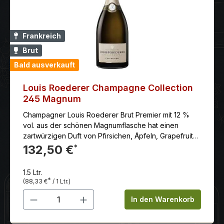
Frankreich
Brut
Bald ausverkauft
Louis Roederer Champagne Collection
245 Magnum
Champagner Louis Roederer Brut Premier mit 12 %
vol. aus der schönen Magnumflasche hat einen
zartwürzigen Duft von Pfirsichen, Äpfeln, Grapefruit
und frischer Brioche.
132,50 €
*
1.5 Ltr.
*
(88,33 €
/ 1 Ltr.)
Produkt Anzahl: Gib den gewünschten 
In den Warenkorb