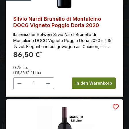
Silvio Nardi Brunello di Montalcino
DOCG Vigneto Poggio Doria 2020
Italienischer Rotwein Silvio Nardi Brunello di
Montalcino DOCG Vigneto Poggio Doria 2020 mit 15
% vol. Elegant und ausgewogen am Gaumen, mit
großartiger Struktur und Länge, exzellenter Tiefe und
86,50 €
*
Konzentration sowie dichten, runden Tanninen.
0.75 Ltr.
*
(115,33 €
/ 1 Ltr.)
Produkt Anzahl: Gib den gewünschten 
In den Warenkorb