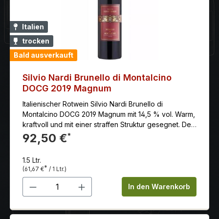
Italien
trocken
Bald ausverkauft
Silvio Nardi Brunello di Montalcino
DOCG 2019 Magnum
Italienischer Rotwein Silvio Nardi Brunello di
Montalcino DOCG 2019 Magnum mit 14,5 % vol. Warm,
kraftvoll und mit einer straffen Struktur gesegnet. Der
Alkoholgehalt liegt bei stattlichen 14,5 % Vol., wird
92,50 €
*
aber durch eine lebendige, noble Säure wunderbar
aufgefangen. Die Tannine sind präsent und griffig,
1.5 Ltr.
aber bereits geschliffen und weich im Abgang. Er
*
(61,67 €
/ 1 Ltr.)
besitzt eine hervorragende Länge.
Produkt Anzahl: Gib den gewünschten 
In den Warenkorb