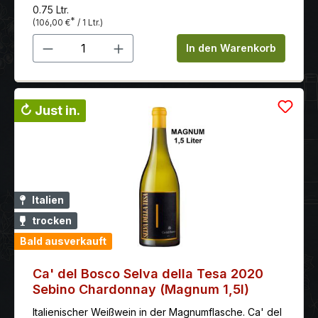
Degorgieren erreicht werden. Er spiegelt das
0.75 Ltr.
Potenzial und die Ausdruckskraft von Ca' del Bosco
*
(106,00 €
/ 1 Ltr.)
wider und bietet ein unvergleichliches
Produkt Anzahl: Gib den gewünschten 
Geschmackserlebnis für Liebhaber hochwertiger
In den Warenkorb
Schaumweine
↻ Just in.
Italien
trocken
Bald ausverkauft
Ca' del Bosco Selva della Tesa 2020
Sebino Chardonnay (Magnum 1,5l)
Italienischer Weißwein in der Magnumflasche. Ca' del