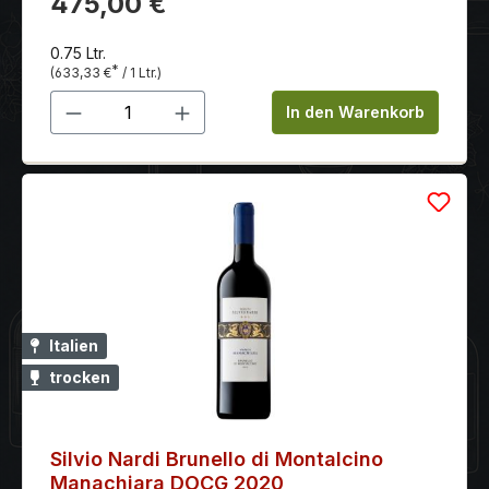
475,00 €
mineralischen Abgang
0.75 Ltr.
*
(633,33 €
/ 1 Ltr.)
Produkt Anzahl: Gib den gewünschten 
In den Warenkorb
Italien
trocken
Silvio Nardi Brunello di Montalcino
Manachiara DOCG 2020