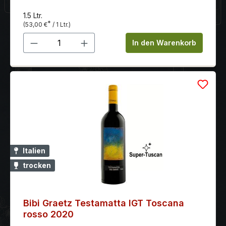
1.5 Ltr.
*
(53,00 €
/ 1 Ltr.)
Produkt Anzahl: Gib den gewünschten 
In den Warenkorb
Italien
trocken
Bibi Graetz Testamatta IGT Toscana
rosso 2020