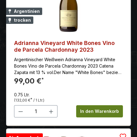
Argentinien
trocken
Adrianna Vineyard White Bones Vino
de Parcela Chardonnay 2023
Argentinischer Weißwein Adrianna Vineyard White
Bones Vino de Parcela Chardonnay 2023 Catena
Zapata mit 13 % vol.Der Name "White Bones" bezieht
sich auf die Zusammensetzung des Bodens, auf dem
99,00 €
*
sich kalkhaltige fossile Überreste von Tieren
befinden, die sich auf dem Bett eines trockenen
0.75 Ltr.
Flusses niedergelassen haben.
*
(132,00 €
/ 1 Ltr.)
Produkt Anzahl: Gib den gewünschten 
In den Warenkorb