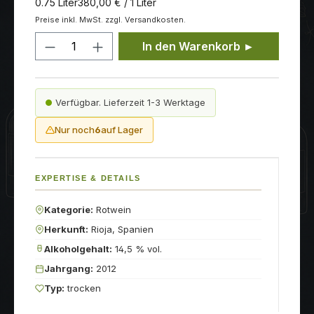
0.75 Liter
380,00 € / 1 Liter
Preise inkl. MwSt. zzgl. Versandkosten.
Produkt Anzahl: Gib den gewünschten
In den Warenkorb ►
Verfügbar. Lieferzeit 1-3 Werktage
Nur noch
6
auf Lager
EXPERTISE & DETAILS
Kategorie:
Rotwein
Herkunft:
Rioja, Spanien
Alkoholgehalt:
14,5 % vol.
Jahrgang:
2012
Typ:
trocken