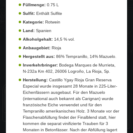
Füllmenge:
0.75 L
Sulfit:
Enthält Sulfite
Kategorie:
Rotwein
Land:
Spanien
Alkoholgehalt:
14,5 % vol.
Anbaugebiet:
Rioja
Hergestellt aus:
86% Tempranillo, 14% Mazuelo.
Inverkehrbringer:
Bodega Marques de Murrieta,
N-232a Km 402, 26006 Logroño, La Rioja, Sp.
Herstellung:
Castillo Ygay Rioja Gran Reserva
Especial wurde insgesamt 28 Monate in 225-Liter-
Eichenfässern ausgebaut. Für den Mazuelo
(international auch bekannt als Carignan) wurde
französische Eiche verwendet und für den
Tempranillo amerikanisches Holz. 3 Monate vor der
Flaschenabfüllung findet der Finalblend statt, hier
kommen die separat vinifizierte Trauben für 3
Monaten in Betonfässer. Nach der Abfüllung lagert