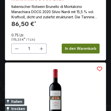
Italienischer Rotwein Brunello di Montalcino
Manachiara DOCG 2020 Silvio Nardi mit 15,5 % vol.
Kraftvoll, dicht und zutiefst strukturiert. Die Tannine
sind spürbar präsent und engmaschig, aber von
86,50 €
*
hoher Qualität. Der Wein hat ordentlich „Grip“ und Zug
nach vorne, getragen von einer erfrischenden
0.75 Ltr.
Säurelinie. Der Abgang ist beachtlich lang, mineralisch
*
(115,33 €
/ 1 Ltr.)
und leicht kräutrig
Produkt Anzahl: Gib den gewünschten 
In den Warenkorb
Italien
trocken