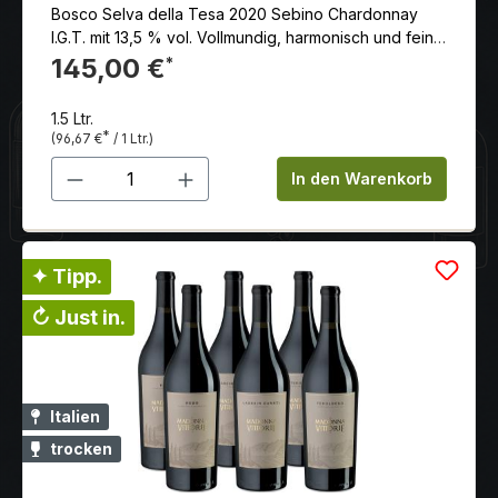
Bosco Selva della Tesa 2020 Sebino Chardonnay
I.G.T. mit 13,5 % vol. Vollmundig, harmonisch und fein
strukturiert. Aromen von tropischen Früchten, Apfel
145,00 €
*
und dezenter Würze dominieren. Die lebendige
Säure sorgt für Frische, während der Abgang lang
1.5 Ltr.
und mineralisch ist.
*
(96,67 €
/ 1 Ltr.)
Produkt Anzahl: Gib den gewünschten 
In den Warenkorb
✦ Tipp.
↻ Just in.
Italien
trocken