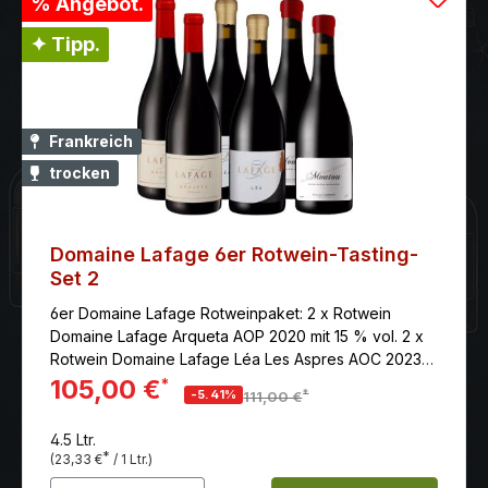
% Angebot.
✦ Tipp.
Frankreich
trocken
Domaine Lafage 6er Rotwein-Tasting-
Set 2
6er Domaine Lafage Rotweinpaket: 2 x Rotwein
Domaine Lafage Arqueta AOP 2020 mit 15 % vol. 2 x
Rotwein Domaine Lafage Léa Les Aspres AOC 2023
mit 14,8 % vol. 2 x Rotwein Domaine Lafage Moutou
105,00 €
*
*
-5.41%
111,00 €
Rouge IGP 2024 mit 13,5 % vol. Die Domaine Lafage
ist eines der aufregendsten Weingüter
4.5 Ltr.
Südfrankreichs. Wenn man an das Roussillon (Teil des
*
(23,33 €
/ 1 Ltr.)
Languedoc-Roussillon) denkt – diese wilde,