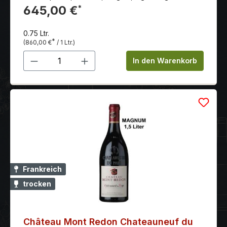
Tannine sind fein geschliffen, fast wie Samt, aber mit
645,00 €
*
einem Rückgrat, das für Jahrzehnte gebaut ist.
0.75 Ltr.
*
(860,00 €
/ 1 Ltr.)
Produkt Anzahl: Gib den gewünschten 
In den Warenkorb
Frankreich
trocken
Château Mont Redon Chateauneuf du