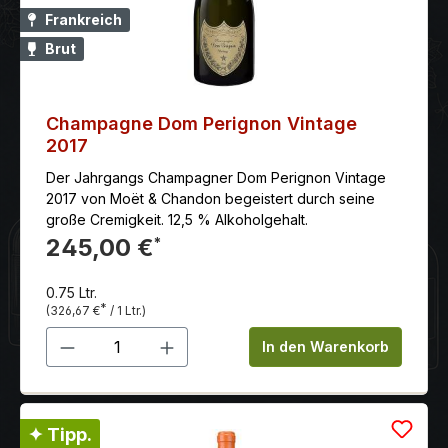
Trentiner Weinbaukunst. Begünstigt durch das
Frankreich
einzigartige Mikroklima des Trentino reifen hier
Brut
feinfruchtige, charakterstarke Weiß- und Rotweine
sowie eleganter Trentodoc-Schaumwein von
höchster Qualität. Mit einer perfekten Synthese aus
alpiner Frische, mediterraner Eleganz und
Champagne Dom Perignon Vintage
nachhaltigem Handwerk fängt jede Flasche von
2017
Madonna delle Vittorie das sonnenverwöhnte
Der Jahrgangs Champagner Dom Perignon Vintage
Lebensgefühl Norditaliens unnachahmlich ein.
2017 von Moët & Chandon begeistert durch seine
große Cremigkeit. 12,5 % Alkoholgehalt.
245,00 €
*
0.75 Ltr.
*
(326,67 €
/ 1 Ltr.)
Produkt Anzahl: Gib den gewünschten 
In den Warenkorb
✦ Tipp.