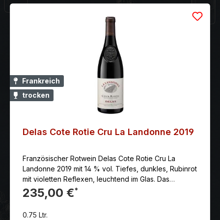
Frankreich
trocken
Delas Cote Rotie Cru La Landonne 2019
Französischer Rotwein Delas Cote Rotie Cru La
Landonne 2019 mit 14 % vol. Tiefes, dunkles, Rubinrot
mit violetten Reflexen, leuchtend im Glas. Das
Bouquet ist herrlich aromatisch,fruchtig und
235,00 €
*
animierend. Mit Noten von dunklen Waldbeeren,
Cassis, eingekochten Brombeeren, getrockneten
0.75 Ltr.