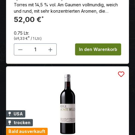
Torres mit 14,5 % vol. Am Gaumen vollmundig, weich
und rund, mit sehr konzentrierten Aromen, die
Tannine sind mollig, reif und süß, und begleiten ein
52,00 €
*
traumhaft lang anhaltendes Finale
0.75 Ltr.
*
(69,33 €
/ 1 Ltr.)
Produkt Anzahl: Gib den gewünschten 
In den Warenkorb
USA
trocken
Bald ausverkauft