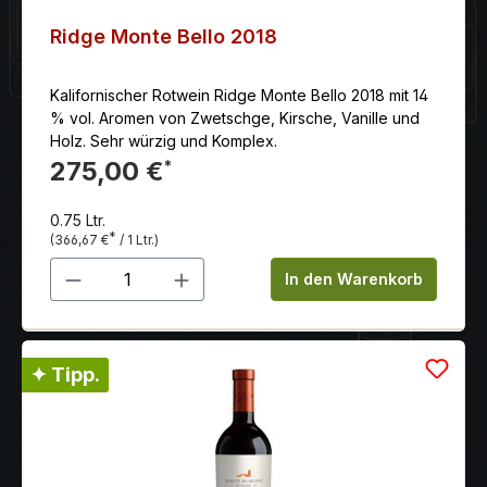
Ridge Monte Bello 2018
Kalifornischer Rotwein Ridge Monte Bello 2018 mit 14
% vol. Aromen von Zwetschge, Kirsche, Vanille und
Holz. Sehr würzig und Komplex.
275,00 €
*
0.75 Ltr.
*
(366,67 €
/ 1 Ltr.)
Produkt Anzahl: Gib den gewünschten 
In den Warenkorb
✦ Tipp.