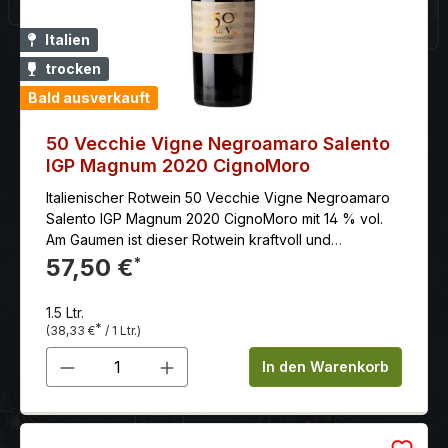
Herstellung: 18 Monate im Barrique Auszeichnung:
Wine Spectator: 90 Pkt. (Jg. 2004) Parker Punkte -
Italien
Wine Advocate: 91 Pkt. (Jg. 2003) Wine & Spirits: 92
trocken
Pkt. (Jg. 2004)
Bald ausverkauft
50 Vecchie Vigne Negroamaro Salento
IGP Magnum 2020 CignoMoro
Italienischer Rotwein 50 Vecchie Vigne Negroamaro
Salento IGP Magnum 2020 CignoMoro mit 14 % vol.
Am Gaumen ist dieser Rotwein kraftvoll und
vollmundig, mit dem Alkohol, der die Härte der
57,50 €
*
reichen Tannine abrundet. Endet mit einer langen
gerösteten Note. Tiefes Rubinrot mit granatroten
1.5 Ltr.
Reflexen. Intensiv und komplex mit Säure Kirsche,
*
(38,33 €
/ 1 Ltr.)
reife Brombeere und Cassis mit Untertönen von Zimt,
Produkt Anzahl: Gib den gewünschten 
Muskatnuss, und frisch gemahlener Pfeffer, Tabak-
In den Warenkorb
und Ledernoten sowie Noten von Kakao und Kaffee.