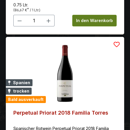
0.75 Ltr.
*
(86,67 €
/ 1 Ltr.)
Produkt Anzahl: Gib den gewünschten 
In den Warenkorb
Spanien
trocken
Bald ausverkauft
Perpetual Priorat 2018 Familia Torres
Spanischer Rotwein Perpetual Priorat 2018 Familia