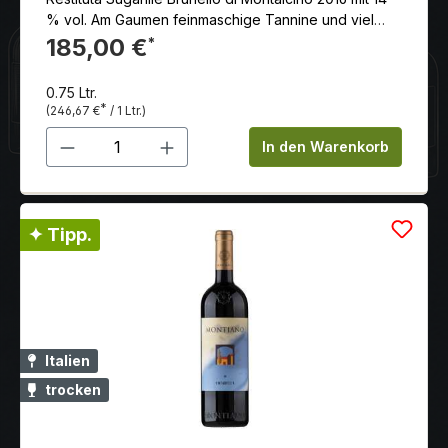
% vol. Am Gaumen feinmaschige Tannine und viel
reife, süße Frucht, gut integriertes Holz. Satt und
185,00 €
*
eindrucksvoll das Finale.
0.75 Ltr.
*
(246,67 €
/ 1 Ltr.)
Produkt Anzahl: Gib den gewünschten 
In den Warenkorb
✦ Tipp.
Italien
trocken