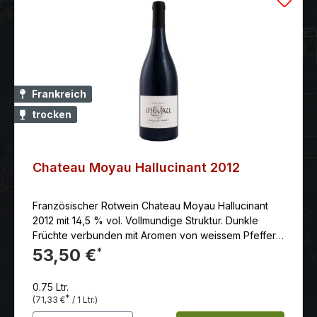
Frankreich
trocken
Chateau Moyau Hallucinant 2012
Französischer Rotwein Chateau Moyau Hallucinant
2012 mit 14,5 % vol. Vollmundige Struktur. Dunkle
Früchte verbunden mit Aromen von weissem Pfeffer,
Tabakblättern, Lakritze und einem Hauch von
53,50 €
*
Rosenaromen. Elegant eingebundene Tannine mit
sehr langem Abgang
0.75 Ltr.
*
(71,33 €
/ 1 Ltr.)