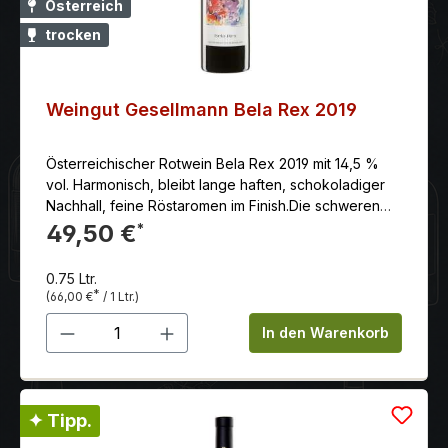
Österreich
trocken
Weingut Gesellmann Bela Rex 2019
Österreichischer Rotwein Bela Rex 2019 mit 14,5 %
vol. Harmonisch, bleibt lange haften, schokoladiger
Nachhall, feine Röstaromen im Finish.Die schweren
Böden des waldreiches Hügellandes bieten beste
49,50 €
*
Voraussetzungen für charaktervolle, tanninbetonte
Rotweine, die hier, südlich des Neusiedlersees an
0.75 Ltr.
der ungarischen Grenze, im pannonisch geprägtem
*
(66,00 €
/ 1 Ltr.)
Klima wachsen. Klassifizierung: Qualitätsweine aus
Produkt Anzahl: Gib den gewünschten 
Österreich, hier aus dem Mittelburgenland,
In den Warenkorb
unterliegen ähnlichen Vorschriften, wie hierzulande.
Jahrgang: Das Weinjahr wies sich bis Lesebeginn als
durchschnittlich aus, doch sorgten in vielen Gebieten
die schönen Herbsttage für einen wunderbaren
✦ Tipp.
Anstieg der Mostgewichte, so dass