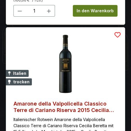
(100,00 €
/ 1 Ltr.)
Produkt Anzahl: Gib den gewünschten 
In den Warenkorb
Italien
trocken
Amarone della Valpolicella Classico
Terre di Cariano Riserva 2015 Cecilia
Beretta
Italienischer Rotwein Amarone della Valpolicella
Classico Terre di Cariano Riserva Cecilia Beretta mit