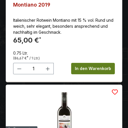
Montiano 2019
Italienischer Rotwein Montiano mit 15 % vol. Rund und
weich, sehr elegant, besonders ansprechend und
nachhaltig im Geschmack.
65,00 €
*
0.75 Ltr.
*
(86,67 €
/ 1 Ltr.)
Produkt Anzahl: Gib den gewünschten 
In den Warenkorb