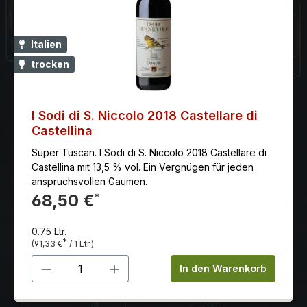
Italien
trocken
I Sodi di S. Niccolo 2018 Castellare di
Castellina
Super Tuscan. I Sodi di S. Niccolo 2018 Castellare di
Castellina mit 13,5 % vol. Ein Vergnügen für jeden
anspruchsvollen Gaumen.
68,50 €
*
0.75 Ltr.
*
(91,33 €
/ 1 Ltr.)
Produkt Anzahl: Gib den gewünschten 
In den Warenkorb