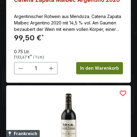
Argentinischer Rotwein aus Mendoza. Catena Zapata
Malbec Argentino 2020 mit 14,5 % vol. Am Gaumen
bezaubert der Wein mit einem vollen Körper, einer
eleganten und intensiven Frucht, einem optimal
99,50 €
*
abgestimmten Tannin-Säure-Verhältnis und einen
seidigen und endlosen Nachhall
0.75 Ltr.
*
(132,67 €
/ 1 Ltr.)
Produkt Anzahl: Gib den gewünschten 
In den Warenkorb
Frankreich