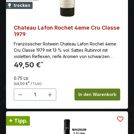
trocken
Chateau Lafon Rochet 4eme Cru Classe
1979
Französischer Rotwein Chateau Lafon Rochet 4eme
Cru Classe 1979 mit 13 % vol. Sattes Rubinrot mit
violetten Reflexen, reife Aromen von schwarzen
Beerenfrüchten; feinwürzige, süßliche
49,50 €
*
Holznoten, mineralisch, dichte Fruchtfülle, reifes,
feinkörniges Tannin, ausgewogen.Anbaugebiet: Die
0.75 Ltr.
Gemeinde Saint-Estèphe liegt auf der Halbinsel
*
(66,00 €
/ 1 Ltr.)
Médoc, 50 km nördlich von Bordeaux.Klassifizierung:
Produkt Anzahl: Gib den gewünschten 
Appellation Contrôlée entspricht einem
In den Warenkorb
Qualitätswein bestimmter Anbaugebiete. Die
Einstufung als Quatrième Cru Classé beruht auf der
1855 offiziellen Klassifikation.Jahrgang: Ein
Geheimtipp! Durch opulente, tanninhaltige und volle
✦ Tipp.
Weine wurde eine unwahrscheinliche Langlebigkeit
der Weine garantiert.Rebsorten: 60 Prozent Cabernet