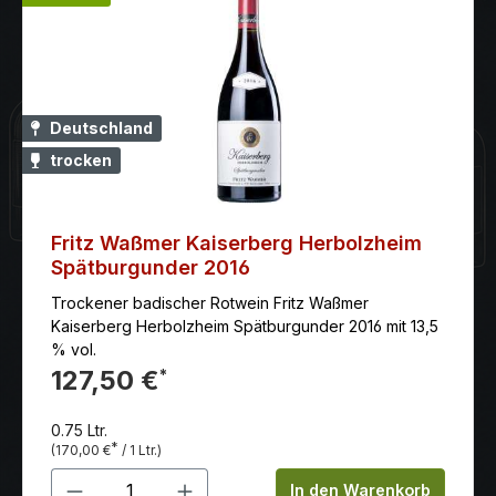
Deutschland
trocken
Fritz Waßmer Kaiserberg Herbolzheim
Spätburgunder 2016
Trockener badischer Rotwein Fritz Waßmer
Kaiserberg Herbolzheim Spätburgunder 2016 mit 13,5
% vol.
127,50 €
*
0.75 Ltr.
*
(170,00 €
/ 1 Ltr.)
Produkt Anzahl: Gib den gewünschten 
In den Warenkorb