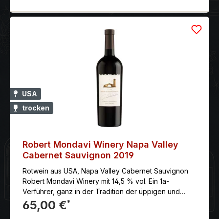
von Kakao untersetzten Vanillin-Ton; dicht gewoben,
ausgewogene Gerbstoffstruktur, vielschichtig,
elegant und geschmeidig. Ein vielschichtiger Wein mit
großem Potenzial.
USA
trocken
Robert Mondavi Winery Napa Valley
Cabernet Sauvignon 2019
Rotwein aus USA, Napa Valley Cabernet Sauvignon
Robert Mondavi Winery mit 14,5 % vol. Ein 1a-
Verführer, ganz in der Tradition der üppigen und
zugleich hocheleganten Napa Valley- Cabernet
65,00 €
*
Sauvignon von Robert Mondavi.