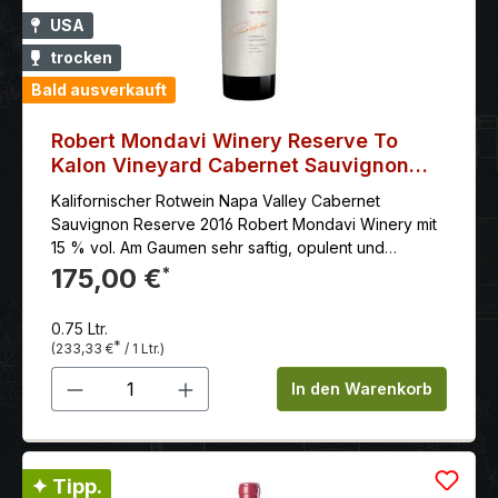
USA
trocken
Bald ausverkauft
Robert Mondavi Winery Reserve To
Kalon Vineyard Cabernet Sauvignon
2016
Kalifornischer Rotwein Napa Valley Cabernet
Sauvignon Reserve 2016 Robert Mondavi Winery mit
15 % vol. Am Gaumen sehr saftig, opulent und
kraftvoll mit viel dunkler Frucht nach Heidelbeeren,
175,00 €
*
Brombeeren, Schwarze Johannisbeeren, Dörrobst,
erdiger Würze, Noten von Kräutern, Lakritz und klarer
0.75 Ltr.
Mineralität, die am Gaumen zu beeindruckender Fülle
*
(233,33 €
/ 1 Ltr.)
und Tiefe verschmelzen, vielschichtig und zugleich
Produkt Anzahl: Gib den gewünschten 
großartig konzentriert, mit sattem, süß gereiftem,
In den Warenkorb
doch fest strukturiertem Tannin, im Finale
geschmeidig, elegant und endlos lang.
✦ Tipp.