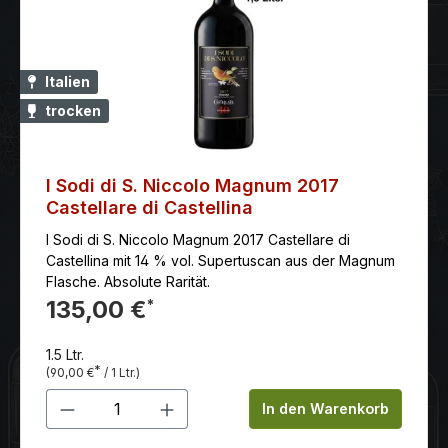
Sauvignon für die Struktur, je 30 Prozent Merlot für
Fülle und 10% Cabernet Franc.Bodenbeschaffenheit:
Kies auf Lehmkalkstein.Erzeuger: Das Château Lafon-
Rochet liegt mit seinen 45 Hektar in Staint Estèphe in
Italien
unmittelbarer Nachbarschaft zu Lafite-Rotschild und
trocken
Cos d’Estournel. Seit 1975 ist das Weingut im Besitz
der Familie Tesseron. Alfred und Michel Tesseron
erzeugen mit einem engagierten Team Weine, die
den Ruf des Anbaugebietes bestätigen.Der Wein wird
I Sodi di S. Niccolo Magnum 2017
15 bis 20 Monate in Eichenfässern ausgebaut (davon
Castellare di Castellina
40% Erstbelegung).
I Sodi di S. Niccolo Magnum 2017 Castellare di
Castellina mit 14 % vol. Supertuscan aus der Magnum
Flasche. Absolute Rarität.
135,00 €
*
1.5 Ltr.
*
(90,00 €
/ 1 Ltr.)
Produkt Anzahl: Gib den gewünschten 
In den Warenkorb