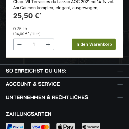
Chap. VII Terrasses du Larzac AOC 2021 mit 14 % vol.
Am Gaumen komplex, elegant, ausgewogen,
aromatisch und lebendig. Großes Reifepotenzial mit
25,50 €
*
einer Lagerfähigkeit von bis zu 12 Jahren
0.75 Ltr.
*
(34,00 €
/ 1 Ltr.)
Produkt Anzahl: Gib den gewünschten 
In den Warenkorb
SO ERREICHST DU UNS:
ACCOUNT & SERVICE
UNTERNEHMEN & RECHTLICHES
ZAHLUNGSARTEN