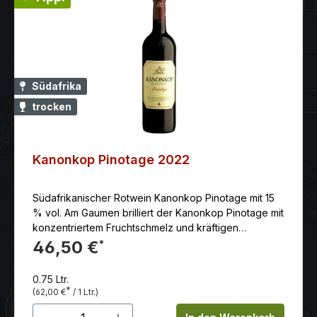
Südafrika
trocken
Kanonkop Pinotage 2022
Südafrikanischer Rotwein Kanonkop Pinotage mit 15
% vol. Am Gaumen brilliert der Kanonkop Pinotage mit
konzentriertem Fruchtschmelz und kräftigen
Tanninen.
46,50 €
*
0.75 Ltr.
*
(62,00 €
/ 1 Ltr.)
Produkt Anzahl: Gib den gewünschten 