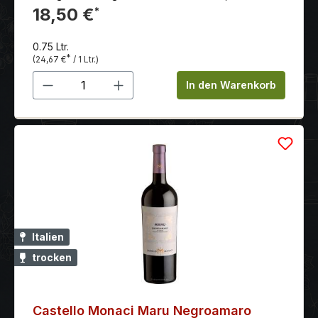
vielseitiger Speisenbegleiter, moderner Stil.
18,50 €
*
0.75 Ltr.
*
(24,67 €
/ 1 Ltr.)
Produkt Anzahl: Gib den gewünschten 
In den Warenkorb
Italien
trocken
Castello Monaci Maru Negroamaro