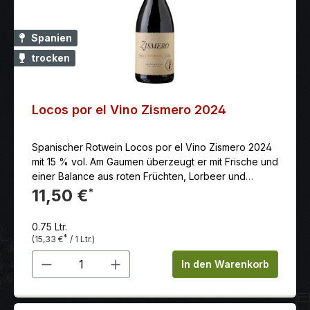
Spanien
trocken
Locos por el Vino Zismero 2024
Spanischer Rotwein Locos por el Vino Zismero 2024
mit 15 % vol. Am Gaumen überzeugt er mit Frische und
einer Balance aus roten Früchten, Lorbeer und
dezenten Röstaromen. Der Nachgeschmack ist
11,50 €
*
langanhaltend und einladend.
0.75 Ltr.
*
(15,33 €
/ 1 Ltr.)
Produkt Anzahl: Gib den gewünschten 
In den Warenkorb