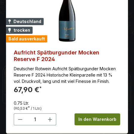
Deutschland
trocken
Bald ausverkauft
Aufricht Spätburgunder Mocken
Reserve F 2024
Deutscher Rotwein Aufricht Spätburgunder Mocken
Reserve F 2024 Historische Kleinparzelle mit 13 %
vol. Druckvoll, lang und mit viel Finesse im Finish.
67,90 €
*
0.75 Ltr.
*
(90,53 €
/ 1 Ltr.)
Produkt Anzahl: Gib den gewünschten 
In den Warenkorb