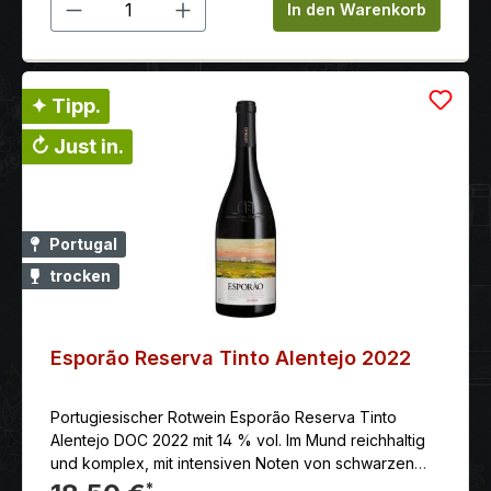
Produkt Anzahl: Gib den gewünschten 
In den Warenkorb
✦ Tipp.
↻ Just in.
Portugal
trocken
Esporão Reserva Tinto Alentejo 2022
Portugiesischer Rotwein Esporão Reserva Tinto
Alentejo DOC 2022 mit 14 % vol. Im Mund reichhaltig
und komplex, mit intensiven Noten von schwarzen
Früchten und Gewürzen. Langer und anhaltender
*